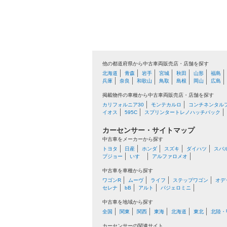
他の都道府県から中古車両販売店・店舗を探す
北海道
青森
岩手
宮城
秋田
山形
福島
兵庫
奈良
和歌山
鳥取
島根
岡山
広島
掲載物件の車種から中古車両販売店・店舗を探す
カリフォルニア30
モンテカルロ
コンチネンタル
イオス
595C
スプリンタートレノハッチバック
カーセンサー・サイトマップ
中古車をメーカーから探す
トヨタ
日産
ホンダ
スズキ
ダイハツ
スバ
プジョー
いすゞ
アルファロメオ
中古車を車種から探す
ワゴンR
ムーヴ
ライフ
ステップワゴン
オデ
セレナ
bB
アルト
パジェロミニ
中古車を地域から探す
全国
関東
関西
東海
北海道
東北
北陸・
カーセンサーの関連サイト