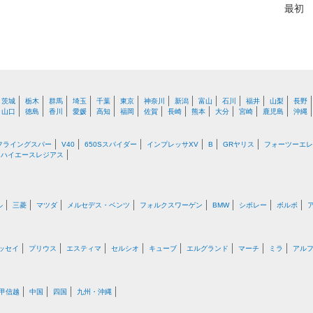
最初
茨城
栃木
群馬
埼玉
千葉
東京
神奈川
新潟
富山
石川
福井
山梨
長野
山口
徳島
香川
愛媛
高知
福岡
佐賀
長崎
熊本
大分
宮崎
鹿児島
沖縄
フライングスパー
V40
650Sスパイダー
インプレッサXV
B
GRヤリス
フォーツーエレ
ハイエースレジアス
ル
三菱
マツダ
メルセデス・ベンツ
フォルクスワーゲン
BMW
シボレー
ボルボ
ッセイ
プリウス
エスティマ
セルシオ
キューブ
エルグランド
マーチ
ミラ
アル
甲信越
中国
四国
九州・沖縄