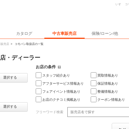
いすゞ 
カタログ
中古車販売店
保険/ローン/他
車販売店
>
コモバン取扱店の一覧
売店・ディーラー
お店の条件
スタッフ紹介あり
買取情報あり
選択する
アフターサービス情報あり
保証情報あり
フェアイベント情報あり
整備情報あり
お店のクチコミ掲載あり
クーポン情報あり
選択する
フリーワード検索