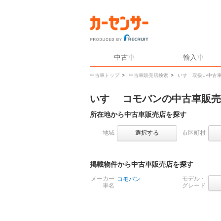
中古車
輸入車
中古車トップ
>
中古車販売店検索
>
いすゞ取扱い中古
いすゞ コモバンの中古車販
所在地から中古車販売店を探す
地域
選択する
市区町村
掲載物件から中古車販売店を探す
メーカー
モデル・
コモバン
車名
グレード