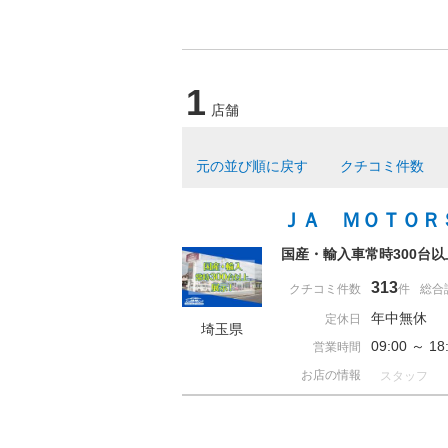
1
店舗
元の並び順に戻す
クチコミ件数
ＪＡ ＭＯＴＯＲ
国産・輸入車常時300台
313
クチコミ件数
件
総合
年中無休
定休日
埼玉県
09:00 ～ 
営業時間
お店の情報
スタッフ