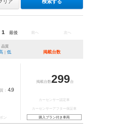
クリア
検索する
1
最後
前へ
次へ
品質
高
低
掲載台数
｜
299
掲載台数
台
4.9
質：
カーセンサー認定車
カーセンサーアフター保証車
ポン
購入プラン付き車両