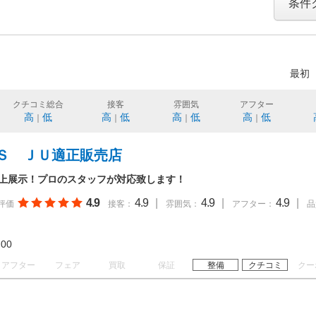
条件
最初
クチコミ総合
接客
雰囲気
アフター
高
低
高
低
高
低
高
低
｜
｜
｜
｜
Ｓ ＪＵ適正販売店
以上展示！プロのスタッフが対応致します！
4.9
4.9
|
4.9
|
4.9
|
評価
接客：
雰囲気：
アフター：
品
18:00
アフター
フェア
買取
保証
整備
クチコミ
クー