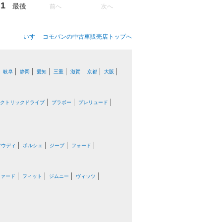
1
最後
前へ
次へ
いすゞ コモバンの中古車販売店トップへ
岐阜
静岡
愛知
三重
滋賀
京都
大阪
クトリックドライブ
ブラボー
プレリュード
アウディ
ポルシェ
ジープ
フォード
ファード
フィット
ジムニー
ヴィッツ