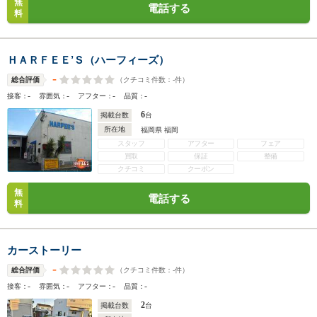
無
電話する
料
ＨＡＲＦＥＥ’Ｓ（ハーフィーズ）
-
（クチコミ件数：
-
件）
総合評価
-
-
-
-
接客：
雰囲気：
アフター：
品質：
6
掲載台数
台
所在地
福岡県 福岡
スタッフ
アフター
フェア
買取
保証
整備
クチコミ
クーポン
無
電話する
料
カーストーリー
-
（クチコミ件数：
-
件）
総合評価
-
-
-
-
接客：
雰囲気：
アフター：
品質：
2
掲載台数
台