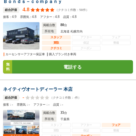
Ｂｏｎｄｓ－ｃｏｍｐａｎｙ
4.8
（クチコミ件数：
58
件）
総合評価
4.9
4.8
4.8
4.8
接客：
雰囲気：
アフター：
品質：
80
掲載台数
台
所在地
北海道 札幌市内
スタッフ
アフター
フェア
買取
保証
整備
クチコミ
クーポン
カーセンサーアフター保証車
購入プラン付き車両
無
電話する
料
ネイティヴオートディーラー 本店
-
（クチコミ件数：
-
件）
総合評価
-
-
-
-
接客：
雰囲気：
アフター：
品質：
35
掲載台数
台
所在地
千葉県
スタッフ
アフター
フェア
買取
保証
整備
クチコミ
クーポン