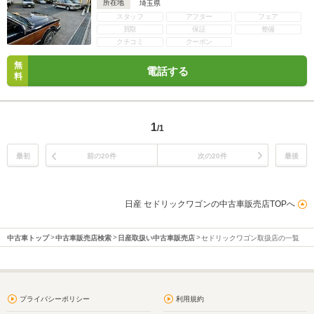
所在地
埼玉県
スタッフ
アフター
フェア
買取
保証
整備
クチコミ
クーポン
無
電話する
料
1
/1
最初
前の20件
次の20件
最後
日産 セドリックワゴンの中古車販売店TOPへ
中古車トップ
中古車販売店検索
日産取扱い中古車販売店
セドリックワゴン取扱店の一覧
プライバシーポリシー
利用規約