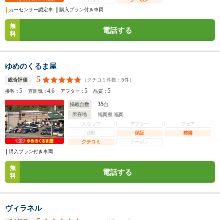
カーセンサー認定車
購入プラン付き車両
無
電話する
料
ゆめのくるま屋
5
（クチコミ件数：
5
件）
総合評価
5
4.6
5
5
接客：
雰囲気：
アフター：
品質：
35
掲載台数
台
所在地
福岡県 福岡
スタッフ
アフター
フェア
買取
保証
整備
クチコミ
クーポン
購入プラン付き車両
無
電話する
料
ヴィラネル