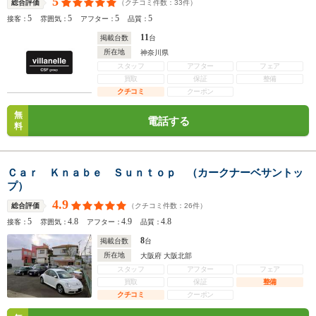
5
（クチコミ件数：
33
件）
総合評価
5
5
5
5
接客：
雰囲気：
アフター：
品質：
11
掲載台数
台
所在地
神奈川県
スタッフ
アフター
フェア
買取
保証
整備
クチコミ
クーポン
無
電話する
料
Ｃａｒ Ｋｎａｂｅ Ｓｕｎｔｏｐ （カークナーベサントッ
プ）
4.9
（クチコミ件数：
26
件）
総合評価
5
4.8
4.9
4.8
接客：
雰囲気：
アフター：
品質：
8
掲載台数
台
所在地
大阪府 大阪北部
スタッフ
アフター
フェア
買取
保証
整備
クチコミ
クーポン