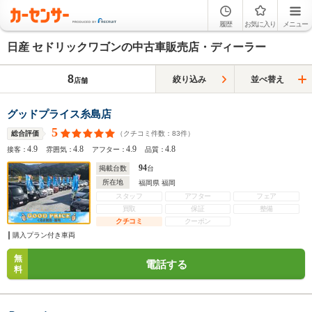
履歴
お気に入り
メニュー
日産 セドリックワゴンの中古車販売店・ディーラー
8
絞り込み
並べ替え
店舗
グッドプライス糸島店
5
（クチコミ件数：
83
件）
総合評価
4.9
4.8
4.9
4.8
接客：
雰囲気：
アフター：
品質：
94
掲載台数
台
所在地
福岡県 福岡
スタッフ
アフター
フェア
買取
保証
整備
クチコミ
クーポン
購入プラン付き車両
無
電話する
料