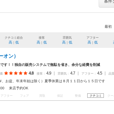
条件
最初
クチコミ総合
接客
雰囲気
アフター
高
低
高
低
高
低
高
低
｜
｜
｜
｜
ーオン）
示です！！独自の販売システムで無駄を省き、余分な経費を削減
4.8
4.9
|
4.7
|
4.5
|
価
接客：
雰囲気：
アフター：
品
Ｗ、お盆、年末年始は除く）夏季休業は８月１１日から１５日です
 19:00 来店予約OK
アフター
フェア
買取
保証
整備
クチコミ
クー