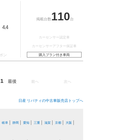
110
掲載台数
台
4.4
：
カーセンサー認定車
カーセンサーアフター保証車
ポン
購入プラン付き車両
1
最後
前へ
次へ
日産 リバティの中古車販売店トップへ
岐阜
静岡
愛知
三重
滋賀
京都
大阪