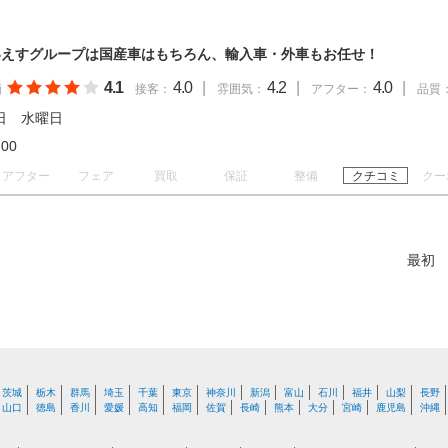
いえすグループは国産車はもちろん、輸入車・外車もお任せ！
4.1
4.0
|
4.2
|
4.0
|
価
接客：
雰囲気：
アフター：
品質
日 水曜日
18:00
アフター
フェア
買取
保証
整備
クチコミ
クー
最初
茨城
栃木
群馬
埼玉
千葉
東京
神奈川
新潟
富山
石川
福井
山梨
長野
山口
徳島
香川
愛媛
高知
福岡
佐賀
長崎
熊本
大分
宮崎
鹿児島
沖縄