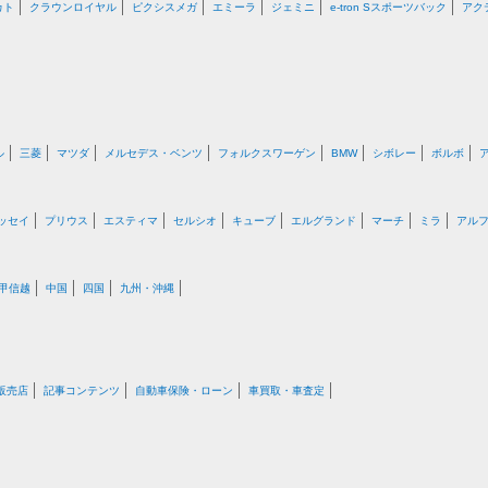
カト
クラウンロイヤル
ピクシスメガ
エミーラ
ジェミニ
e-tron Sスポーツバック
アク
ル
三菱
マツダ
メルセデス・ベンツ
フォルクスワーゲン
BMW
シボレー
ボルボ
ッセイ
プリウス
エスティマ
セルシオ
キューブ
エルグランド
マーチ
ミラ
アル
甲信越
中国
四国
九州・沖縄
販売店
記事コンテンツ
自動車保険・ローン
車買取・車査定