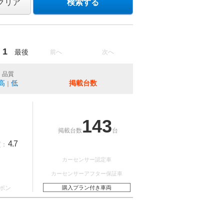
クリア
検索する
1
最後
前へ
次へ
品質
高
低
掲載台数
｜
143
掲載台数
台
4.7
質：
カーセンサー認定車
カーセンサーアフター保証車
ポン
購入プラン付き車両