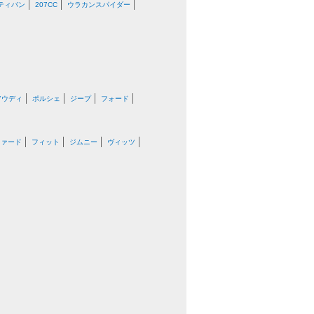
ティバン
207CC
ウラカンスパイダー
アウディ
ポルシェ
ジープ
フォード
ファード
フィット
ジムニー
ヴィッツ