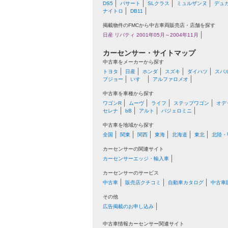
DS5
パサート
SLクラス
ミュルザンヌ
デュ
ナイトロ
DB11
掲載物件のFMCから中古車両販売店・店舗を探す
日産 リバティ 2001年05月～2004年11月
カーセンサー・サイトマップ
中古車をメーカーから探す
トヨタ
日産
ホンダ
スズキ
ダイハツ
スバ
プジョー
いすゞ
アルファロメオ
中古車を車種から探す
ワゴンR
ムーヴ
ライフ
ステップワゴン
オデ
セレナ
bB
アルト
パジェロミニ
中古車を地域から探す
全国
関東
関西
東海
北海道
東北
北陸・
カーセンサーの関連サイト
カーセンサーエッジ・輸入車
カーセンサーのサービス
中古車
販売店クチコミ
自動車カタログ
中古車
その他
広告掲載のお申し込み
中古車情報カーセンサー関連サイト