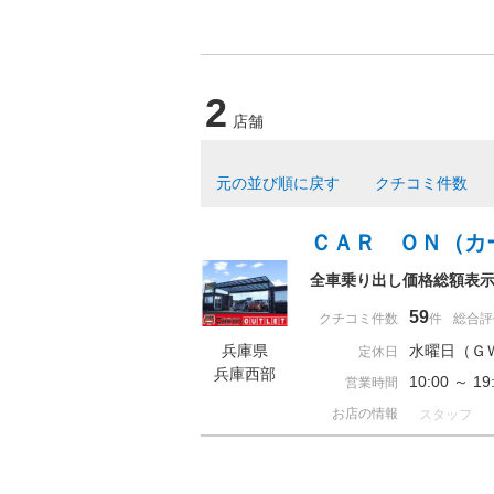
2
店舗
元の並び順に戻す
クチコミ件数
ＣＡＲ ＯＮ（カ
全車乗り出し価格総額表
59
クチコミ件数
件
総合評
兵庫県
水曜日（Ｇ
定休日
兵庫西部
10:00 ～
営業時間
お店の情報
スタッフ