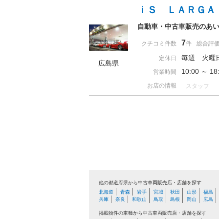
ｉＳ ＬＡＲＧＡ
自動車・中古車販売のあ
7
クチコミ件数
件
総合評
毎週 火曜
定休日
広島県
10:00 ～ 
営業時間
お店の情報
スタッフ
他の都道府県から中古車両販売店・店舗を探す
北海道
青森
岩手
宮城
秋田
山形
福島
兵庫
奈良
和歌山
鳥取
島根
岡山
広島
掲載物件の車種から中古車両販売店・店舗を探す