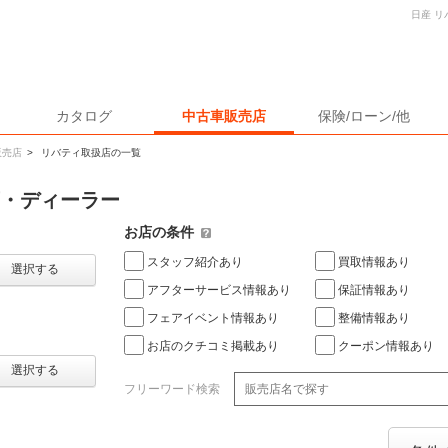
日産 
カタログ
中古車販売店
保険/ローン/他
販売店
>
リバティ取扱店の一覧
店・ディーラー
お店の条件
スタッフ紹介あり
買取情報あり
選択する
アフターサービス情報あり
保証情報あり
フェアイベント情報あり
整備情報あり
お店のクチコミ掲載あり
クーポン情報あり
選択する
フリーワード検索