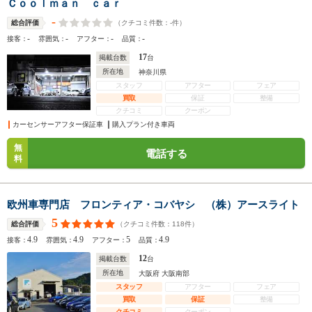
Ｃｏｏｌｍａｎ ｃａｒ
-
（クチコミ件数：
-
件）
総合評価
-
-
-
-
接客：
雰囲気：
アフター：
品質：
17
掲載台数
台
所在地
神奈川県
スタッフ
アフター
フェア
買取
保証
整備
クチコミ
クーポン
カーセンサーアフター保証車
購入プラン付き車両
無
電話する
料
欧州車専門店 フロンティア・コバヤシ （株）アースライト
5
（クチコミ件数：
118
件）
総合評価
4.9
4.9
5
4.9
接客：
雰囲気：
アフター：
品質：
12
掲載台数
台
所在地
大阪府 大阪南部
スタッフ
アフター
フェア
買取
保証
整備
クチコミ
クーポン