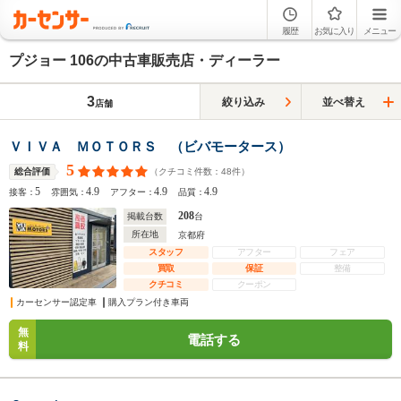
履歴
お気に入り
メニュー
プジョー 106の中古車販売店・ディーラー
3
絞り込み
並べ替え
店舗
ＶＩＶＡ ＭＯＴＯＲＳ （ビバモータース）
5
（クチコミ件数：
48
件）
総合評価
5
4.9
4.9
4.9
接客：
雰囲気：
アフター：
品質：
208
掲載台数
台
所在地
京都府
スタッフ
アフター
フェア
買取
保証
整備
クチコミ
クーポン
カーセンサー認定車
購入プラン付き車両
無
電話する
料