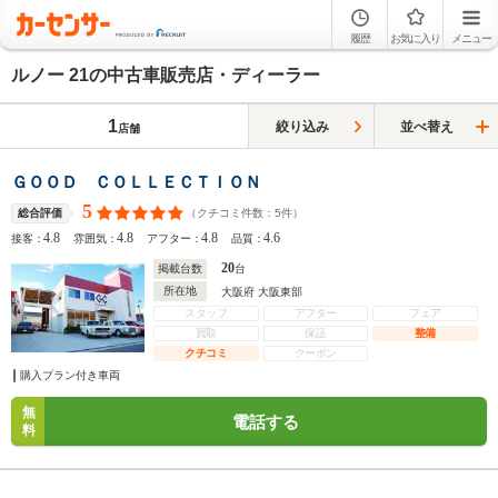
履歴
お気に入り
メニュー
ルノー 21の中古車販売店・ディーラー
1
絞り込み
並べ替え
店舗
ＧＯＯＤ ＣＯＬＬＥＣＴＩＯＮ
5
（クチコミ件数：
5
件）
総合評価
4.8
4.8
4.8
4.6
接客：
雰囲気：
アフター：
品質：
20
掲載台数
台
所在地
大阪府 大阪東部
スタッフ
アフター
フェア
買取
保証
整備
クチコミ
クーポン
購入プラン付き車両
無
電話する
料