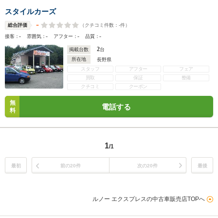
スタイルカーズ
-
（クチコミ件数：
-
件）
総合評価
-
-
-
-
接客：
雰囲気：
アフター：
品質：
2
掲載台数
台
所在地
長野県
スタッフ
アフター
フェア
買取
保証
整備
クチコミ
クーポン
無
電話する
料
1
/1
最初
前の20件
次の20件
最後
ルノー エクスプレスの中古車販売店TOPへ