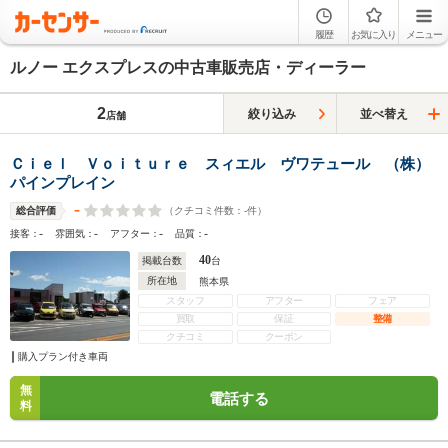
履歴
お気に入り
メニュー
ルノー エクスプレスの中古車販売店・ディーラー
2
絞り込み
並べ替え
店舗
Ｃｉｅｌ Ｖｏｉｔｕｒｅ スィエル ヴワテュール （株）
パインプレイン
-
（クチコミ件数：
-
件）
総合評価
-
-
-
-
接客：
雰囲気：
アフター：
品質：
40
掲載台数
台
所在地
熊本県
スタッフ
アフター
フェア
買取
保証
整備
クチコミ
クーポン
購入プラン付き車両
無
電話する
料