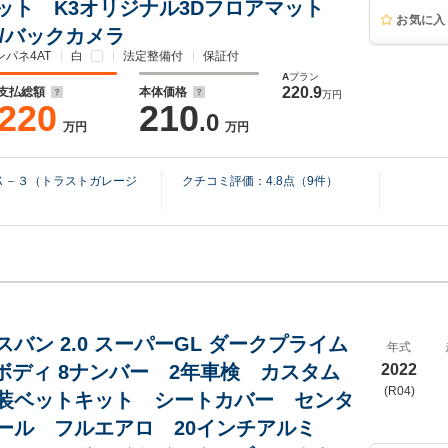
ット K3オリジナル3Dフロアマット
お気に入
C/バックカメラ
ンパネ4AT
白
法定整備付
保証付
A
プラン
220.9
支払総額
本体価格
万円
220
210
.0
万円
万円
Ｋ－３（トラストガレージ
クチコミ評価：
4.8
点（
9
件）
バン 2.0 スーパーGL ダークプライム
年式
グボディ 8ナンバー 2年車検 カスタム
2022
(R04)
装ベットキット シートカバー センタ
ール フルエアロ 20インチアルミ