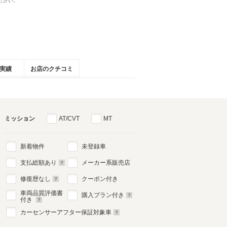
ださい。
実績
お店のクチコミ
ミッション
AT/CVT
MT
新着物件
未登録車
支払総額あり
メーカー系販売店
修復歴なし
クーポン付き
車両品質評価書
購入プラン付き
付き
カーセンサーアフター保証対象車