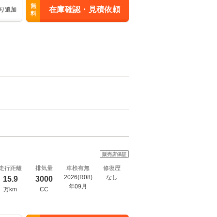
無
在庫確認・見積依頼
り追加
料
販売店保証
走行距離
排気量
車検有無
修復歴
2026(R08)
なし
15.9
3000
年09月
万km
CC