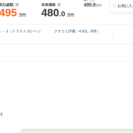
A
プラン
495.9
支払総額
本体価格
万円
お気に入
495
480
.0
万円
万円
Ｋ－３（トラストガレージ
クチコミ評価：
4.8
点（
9
件）
る