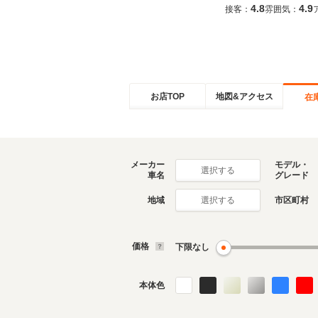
4.8
4.9
接客：
雰囲気：
お店TOP
地図&アクセス
在
メーカー
モデル・
選択する
車名
グレード
地域
市区町村
選択する
価格
下限なし
本体色