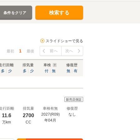
検索する
条件をクリア
スライドショーで見る
1
前へ
次へ
最初
最後
走行距離
排気量
車検
修復歴
多
少
多
少
付
無
無
有
販売店保証
走行距離
排気量
車検有無
修復歴
2027(R09)
なし
11.6
2700
年04月
万km
CC