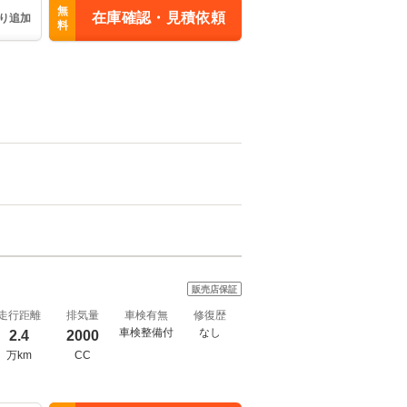
無
在庫確認・見積依頼
り追加
料
販売店保証
走行距離
排気量
車検有無
修復歴
車検整備付
なし
2.4
2000
万km
CC