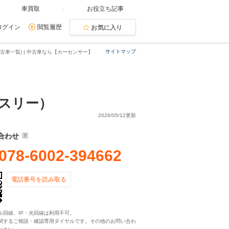
車買取
お役立ち記事
ログイン
閲覧履歴
お気に入り
サイトマップ
車一覧) | 中古車なら【カーセンサー】
ースリー）
2026/05/12更新
合わせ
078-6002-394662
電話番号を読み取る
ル回線、IP・光回線は利用不可。
関するご相談・確認専用ダイヤルです。その他のお問い合わ