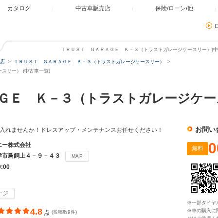
カタログ
中古車販売店
保険/ローン/他
ＴＲＵＳＴ ＧＡＲＡＧＥ Ｋ－３（トラストガレージケースリー）(中古
店
ＴＲＵＳＴ ＧＡＲＡＧＥ Ｋ－３（トラストガレージケースリー）
リー） (中古車一覧)
ＡＧＥ Ｋ－３（トラストガレージケ
お問い
に入れませんか！ドレスアップ・メンテナンスお任せください！
0
エー株式会社
無料
津市鳥飼上４－９－４３
MAP
9:00
ージ
※一部ダイヤ
4.8
※車の購入に
点
(投稿数9件)