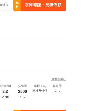
無
在庫確認・見積依頼
り追加
料
販売店保証
走行距離
排気量
車検有無
修復歴
車検整備付
なし
2.3
2500
万km
CC