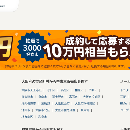
大阪府の市区町村から中古車販売店を探す
メー
大阪市天王寺区
守口市
高槻市
柏原市
門真市
トヨタ
泉大津市
泉南市
羽曳野市
高石市
大阪市浪速区
三菱
河内長野市
三島郡
大阪狭山市
大阪市阿倍野区
BMW
池田市
大阪市北区
大阪市住之江区
泉南郡
ジープ
堺市南区
和泉市
都道府県から中古車を探す
大阪