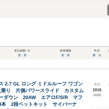
支払総額
本体価格
年式
安
高
安
高
新
古
 2.7 GL ロング ミドルルーフ ワゴン
年式
0人乗り 片側パワースライド カスタム
2016
(H28)
ダウン 20AW エアロF/S/R マフ
4本 2段ベットキット サイバーナ