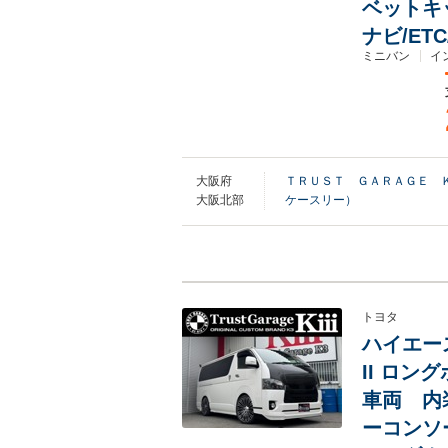
ベットキ
ナビ/ET
ミニバン
イ
大阪府
ＴＲＵＳＴ ＧＡＲＡＧＥ 
大阪北部
ケースリー）
トヨタ
ハイエース
II ロン
車両 内
ーコンソ