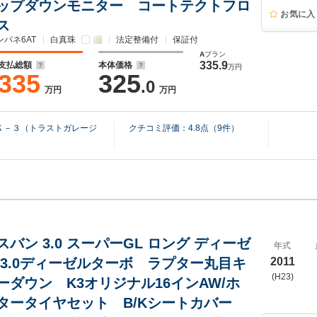
ップダウンモニター コートテクトフロ
お気に入
ス
ンパネ6AT
白真珠
法定整備付
保証付
A
プラン
335.9
支払総額
本体価格
万円
335
325
.0
万円
万円
Ｋ－３（トラストガレージ
クチコミ評価：
4.8
点（
9
件）
バン 3.0 スーパーGL ロング ディーゼ
年式
 3.0ディーゼルターボ ラプター丸目キ
2011
(H23)
ーダウン K3オリジナル16インAW/ホ
タータイヤセット B/Kシートカバー