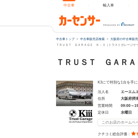
中古車
輸入車
中古車トップ
中古車販売店検索
大阪府の中古車販売
ＴＲＵＳＴ ＧＡＲＡＧＥ Ｋ－３（トラストガレージケース
ＴＲＵＳＴ ＧＡＲ
K3にて特別な1台を手
法人名
エーエム
住所
大阪府摂
営業時間
09:00～1
定休日
水曜日
このお店のホームペ
クチコミ総合評価：