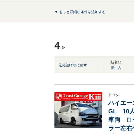
▼ もっと詳細な条件を追加する
4
台
新着順
元の並び順に戻す
新
古
トヨタ
ハイエース
GL 1
車両 ロー
ラー左右