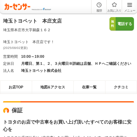
履歴
お気に入り
メニュー
埼玉トヨペット 本庄支店
無
電話する
料
埼玉県本庄市大字鵜森１６２
埼玉トヨペット 本庄店です！
(2025/08/02更新)
営業時間
10:00～19:00
定休日
月曜日、第１、２、３火曜日※詳細は店舗、ＨＰへご確認ください
法人名
埼玉トヨペット株式会社
お店TOP
地図&アクセス
在庫一覧
クチコミ
保証
トヨタのお店で中古車をお買い上げ頂いたすべてのお客様に安
心を