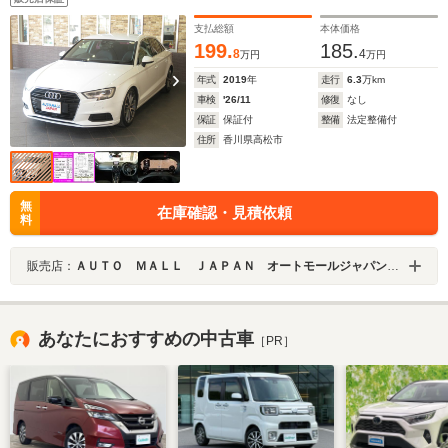
アフォグ ダウンサス マニュアルモード付 スペアス
マートキー
支払総額
本体価格
199.
185.
8
4
万円
万円
年式
2019
年
走行
6.3
万km
車検
'26/11
修復
なし
保証
保証付
整備
法定整備付
住所
香川県高松市
無
在庫確認・見積依頼
料
販売店：
ＡＵＴＯ ＭＡＬＬ ＪＡＰＡＮ オートモールジャパン株式会社
あなたにおすすめの中古車
［PR］