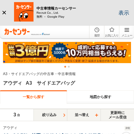
中古車情報カーセンサー
表示
Recruit Co., Ltd.
無料 － Google Play
履歴
お気に入り
メニュー
A3・サイドエアバッグの中古車・中古車情報
アウディ A3 サイドエアバッグ
一覧から探す
地図から探す
更新時に
3
絞り込み
並べ替え
台
メール受信
アウディ
PR