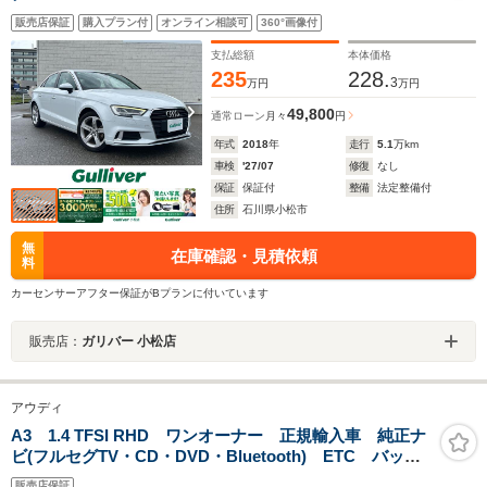
販売店保証
購入プラン付
オンライン相談可
360°画像付
支払総額
本体価格
235
228.
3
万円
万円
49,800
通常ローン
月々
円
年式
2018
年
走行
5.1
万km
車検
'27/07
修復
なし
保証
保証付
整備
法定整備付
住所
石川県小松市
無
在庫確認・見積依頼
料
カーセンサーアフター保証がBプランに付いています
販売店：
ガリバー 小松店
アウディ
A3 1.4 TFSI RHD ワンオーナー 正規輸入車 純正ナ
ビ(フルセグTV・CD・DVD・Bluetooth) ETC バック
カメラ ドライブレコーダー アウディプレセンス リ
販売店保証