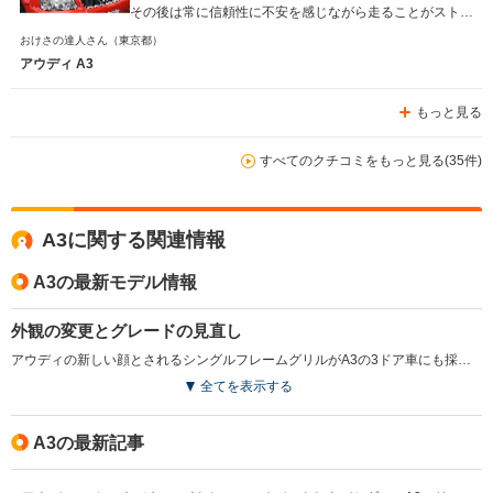
その後は常に信頼性に不安を感じながら走ることがストレ
スとなり、乗換えを決意しました。 きちんと整備した上
おけさの達人さん
（東京都）
で乗れば、もっと長く乗れると思いますし、欧州車の入門
アウディ A3
には、敷居も低く、使いやすい車だったと思います。
もっと見る
すべてのクチコミをもっと見る(35件)
A3に関する関連情報
A3の最新モデル情報
外観の変更とグレードの見直し
アウディの新しい顔とされるシングルフレームグリルがA3の3ドア車にも採用された。同時に一部の装備を変更するとともに、2L車と3.2L車をそれぞれ1グレードずつのバリエーションに絞られた。(2005.7)
全てを表示する
A3の最新記事