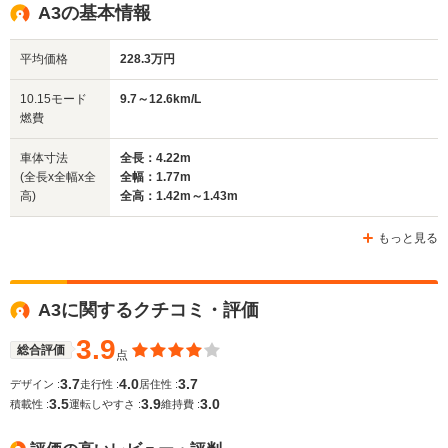
A3の基本情報
平均価格
228.3万円
全幅
全幅
全
サイズ
1.74m
1.77m
1
全長
全長
10.15モード
9.7～12.6km/L
(全長x全幅x全高)
3.97m～3.99m
4.15m
4
燃費
車体寸法
全長：4.22m
(全長x全幅x全
全幅：1.77m
ホイールベース
ホイールベース
ホイー
高)
全高：1.42m～1.43m
-m
-m
もっと見る
WLTCモード
A3に関するクチコミ・評価
-
-
-
燃費
3.9
総合評価
点
3.7
4.0
3.7
デザイン :
走行性 :
居住性 :
3.5
3.9
3.0
排気量
999～1394cc
1780cc
2309cc
積載性 :
運転しやすさ :
維持費 :
駆動方式
FF
4WD
FF