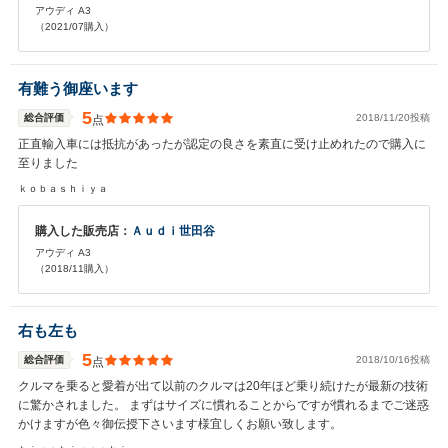
アウディ A3
（2021/07購入）
有難う御座います
5
総合評価
2018/11/20投稿
点
正直輸入車には抵抗があったが認定の良さを素直に受け止めれたので購入に
至りました
ｋｏｂａｓｈｉｙａ
購入した販売店：
Ａｕｄｉ世田谷
アウディ A3
（2018/11購入）
右も左も
5
総合評価
2018/10/16投稿
点
クルマを乗ると愛着が出て以前のクルマは20年ほど乗り続けたが最新の技術
に驚かされました。 まずはサイズに慣れることからですが慣れるまでご迷惑
かけますが色々御伝授下さいます様宜しくお願い致します。