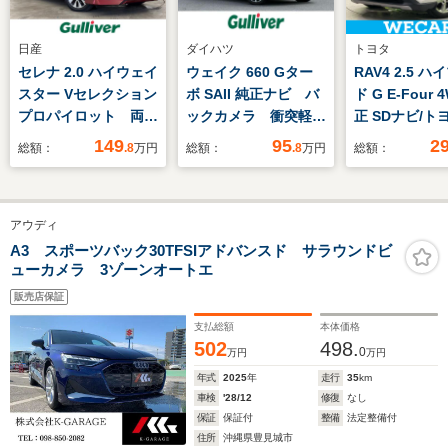
日産
ダイハツ
トヨタ
セレナ 2.0 ハイウェイ
ウェイク 660 Gター
RAV4 2.5 
スター Vセレクション
ボ SAII 純正ナビ バ
ド G E-Four 
プロパイロット 両側
ックカメラ 衝突軽減
正 SDナビ/ト
パワースライドドア
システム ドライブレ
フティセンス/
149
95
2
総額：
.8
万円
総額：
.8
万円
総額：
アラウンドビューモニ
コーダー ETC 両側
ヒーター/車線
ター インテリジェン
パワースライドドア
止支援システム
トルームミラー 純正
ステアリングスイッ
ト 合皮/電動
アウディ
9インチナビ・フルセ
チ オートライト ス
ア/ドライブレ
グTV 純正フリップ
マートキー 純正14
ー 純正/ヘッ
A3 スポーツバック30TFSIアドバンスド サラウンドビ
ューカメラ 3ゾーンオートエ
ダウンモニター
インチアルミホイー
LED/Bluetoo
ETC LEDオートライ
ル 電動格納ミラー
販売店保証
ト スマートキー
支払総額
本体価格
502
498.
0
万円
万円
年式
2025
年
走行
35
km
車検
'28/12
修復
なし
保証
保証付
整備
法定整備付
住所
沖縄県豊見城市