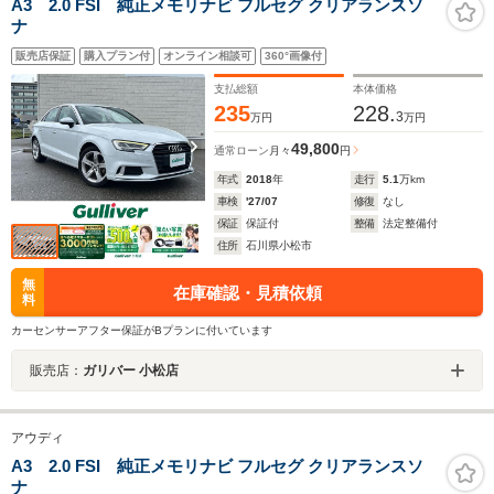
A3 2.0 FSI 純正メモリナビ フルセグ クリアランスソ
ナ
販売店保証
購入プラン付
オンライン相談可
360°画像付
支払総額
本体価格
235
228.
3
万円
万円
49,800
通常ローン
月々
円
年式
2018
年
走行
5.1
万km
車検
'27/07
修復
なし
保証
保証付
整備
法定整備付
住所
石川県小松市
無
在庫確認・見積依頼
料
カーセンサーアフター保証がBプランに付いています
販売店：
ガリバー 小松店
アウディ
A3 2.0 FSI 純正メモリナビ フルセグ クリアランスソ
ナ