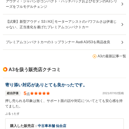
アウディ・ジャパンがコンパクト・ハッチバックおよびセダンのA3シリ
ーズをフルモデルチェンジ
【試乗】新型アウディ S3 / A3│モーターアシストのパワフルさは伊達じ
ゃない、正当進化を遂げたプレミアムコンパクトカー
プレミアムコンパクトカーのトップランナー Audi A3/S3を商品改良
A3の最新記事一覧
A3を扱う販売店クチコミ
寄り添い対応がありとても良かったです。
5
総合評価
2021/07/02投稿
点
押し売られる印象は無く、サポート面の話や対応についてとても安心感を持
てました。
ぶるぅたす
購入した販売店：
中古車本舗 仙台店