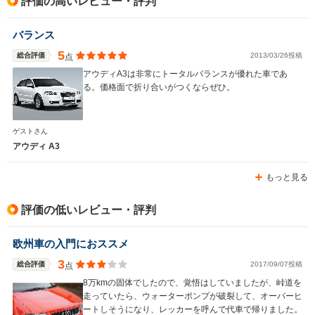
評価の高いレビュー・評判
バランス
5
総合評価
2013/03/26投稿
点
アウディA3は非常にトータルバランスが優れた車であ
る。価格面で折り合いがつくならぜひ。
ゲストさん
アウディ A3
もっと見る
評価の低いレビュー・評判
欧州車の入門におススメ
3
総合評価
2017/09/07投稿
点
8万kmの固体でしたので、覚悟はしていましたが、峠道を
走っていたら、ウォーターポンプが破裂して、オーバーヒ
ートしそうになり、レッカーを呼んで代車で帰りました。