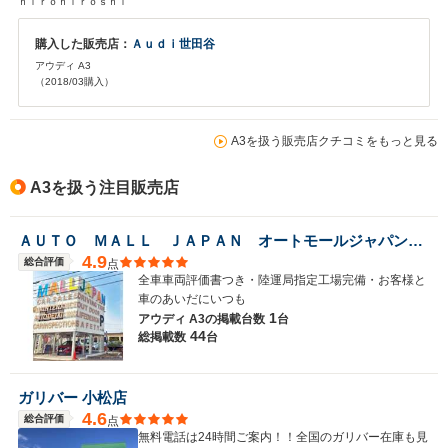
ｈｉｒｏｈｉｒｏｓｈｉ
購入した販売店：
Ａｕｄｉ世田谷
アウディ A3
（2018/03購入）
A3を扱う販売店クチコミをもっと見る
A3を扱う注目販売店
ＡＵＴＯ ＭＡＬＬ ＪＡＰＡＮ オートモールジャパン株式会社
4.9
総合評価
点
全車車両評価書つき・陸運局指定工場完備・お客様と
車のあいだにいつも
1
アウディ A3の
掲載台数
台
44
総掲載数
台
ガリバー 小松店
4.6
総合評価
点
無料電話は24時間ご案内！！全国のガリバー在庫も見