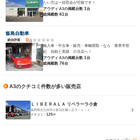
たい方は一括照会が可能です！
1
アウディ A3の
掲載台数
台
61
総掲載数
台
飯島自動車
0
総合評価
点
輸入車・中古車・販売・車輌買取・なら 業界半世
紀 信頼と実績 の当店へ！
1
アウディ A3の
掲載台数
台
76
総掲載数
台
A3のクチコミ件数が多い販売店
ＬＩＢＥＲＡＬＡ リベラーラ小倉
福岡県北九州市小倉北区霧ヶ丘３－１－１
125
クチコミ：
件
ページトップへ