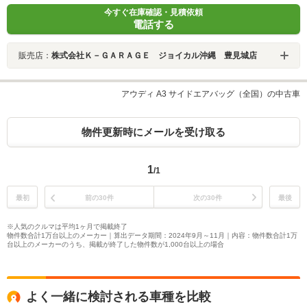
今すぐ在庫確認・見積依頼
電話する
販売店：
株式会社Ｋ－ＧＡＲＡＧＥ ジョイカル沖縄 豊見城店
アウディ A3 サイドエアバッグ（全国）の中古車
物件更新時にメールを受け取る
1
/1
最初
前の30件
次の30件
最後
※人気のクルマは平均1ヶ月で掲載終了
物件数合計1万台以上のメーカー｜算出データ期間：2024年9月～11月｜内容：物件数合計1万
台以上のメーカーのうち、掲載が終了した物件数が1,000台以上の場合
よく一緒に検討される車種を比較