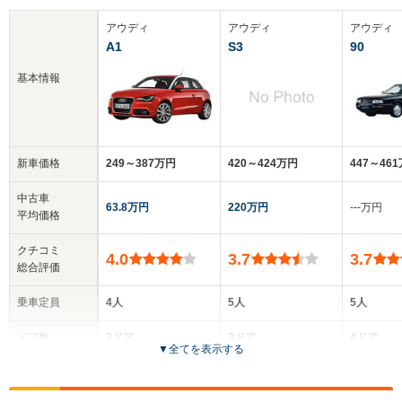
アウディ
アウディ
アウディ
A1
S3
90
基本情報
新車価格
249～387万円
420～424万円
447～46
中古車
63.8万円
220万円
‐‐‐万円
平均価格
クチコミ
4.0
3.7
3.7
総合評価
乗車定員
4人
5人
5人
ドア数
3ドア
3ドア
4ドア
▼
全てを表示する
全高
全高
全高
1.43m～1.44m
1.4m
1.37m