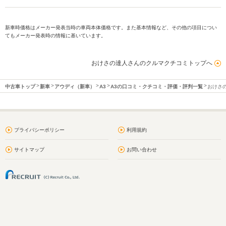
新車時価格はメーカー発表当時の車両本体価格です。また基本情報など、その他の項目につい
てもメーカー発表時の情報に基いています。
おけさの達人さんのクルマクチコミトップへ
中古車トップ
新車
アウディ（新車）
A3
A3の口コミ・クチコミ・評価・評判一覧
おけさ
プライバシーポリシー
利用規約
サイトマップ
お問い合わせ