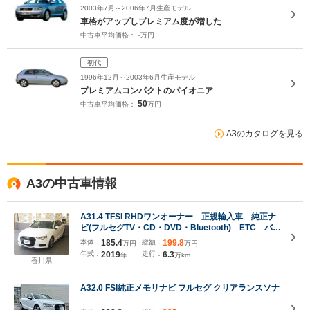
2003年7月～2006年7月生産モデル
車格がアップしプレミアム度が増した
-
中古車平均価格：
万円
初代
1996年12月～2003年6月生産モデル
プレミアムコンパクトのパイオニア
50
中古車平均価格：
万円
A3のカタログを見る
A3の中古車情報
A31.4 TFSI RHDワンオーナー 正規輸入車 純正ナ
ビ(フルセグTV・CD・DVD・Bluetooth) ETC バッ
クカメラ ドライブレコーダー アウディプレセン
本体：
185.4
総額：
199.8
万円
万円
ス リアフォグ ダウンサス マニュアルモード付
年式：
2019
走行：
6.3
年
万km
スペアスマートキー
香川県
A32.0 FSI純正メモリナビ フルセグ クリアランスソナ