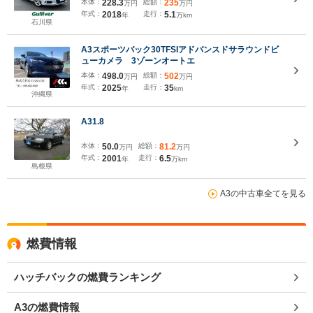
本体：
228.3
総額：
235
万円
万円
年式：
2018
走行：
5.1
年
万km
石川県
A3スポーツバック30TFSIアドバンスドサラウンドビ
ューカメラ 3ゾーンオートエ
本体：
498.0
総額：
502
万円
万円
年式：
2025
走行：
35
年
km
沖縄県
A31.8
本体：
50.0
総額：
81.2
万円
万円
年式：
2001
走行：
6.5
年
万km
島根県
A3の中古車全てを見る
燃費情報
ハッチバックの燃費ランキング
A3の燃費情報