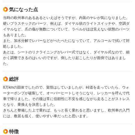
気になった点
当時の欧州車のあるあるといえばそうですが、内装のヤレが気になりました。
硬いプラスチックのパーツ、例えば、ダイヤル状のライトスイッチや、空調ダ
イヤルなど、爪の傷が無数についていて、ラベルがほぼ見えない状態のパーツ
もありました。
また、加水分解でレバーなどがべたべたになっていて、アルコールで拭いて対
処しました。
あとは、シートのリクライニングがレバー式ではなく、ダイヤル式なので、細
かく調整できるのはいいのですが、倒したり起こしたりが面倒ではありまし
た。
総評
8万kmの固体でしたので、覚悟はしていましたが、峠道を走っていたら、ウォ
ーターポンプが破裂して、オーバーヒートしそうになり、レッカーを呼んで代
車で帰りました。その後は常に信頼性に不安を感じながら走ることがストレス
となり、乗換えを決意しました。
きちんと整備した上で乗れば、もっと長く乗れると思いますし、欧州車の入門
には、敷居も低く、使いやすい車だったと思います。
特徴