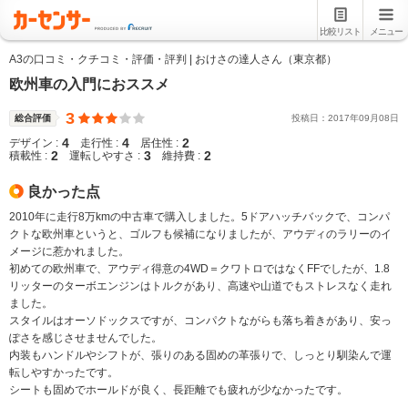
比較リスト
メニュー
A3の口コミ・クチコミ・評価・評判 | おけさの達人さん（東京都）
欧州車の入門におススメ
3
総合評価
投稿日：
2017
年
09
月
08
日
4
4
2
デザイン :
走行性 :
居住性 :
2
3
2
積載性 :
運転しやすさ :
維持費 :
良かった点
2010年に走行8万kmの中古車で購入しました。5ドアハッチバックで、コンパ
クトな欧州車というと、ゴルフも候補になりましたが、アウディのラリーのイ
メージに惹かれました。
初めての欧州車で、アウディ得意の4WD＝クワトロではなくFFでしたが、1.8
リッターのターボエンジンはトルクがあり、高速や山道でもストレスなく走れ
ました。
スタイルはオーソドックスですが、コンパクトながらも落ち着きがあり、安っ
ぽさを感じさせませんでした。
内装もハンドルやシフトが、張りのある固めの革張りで、しっとり馴染んで運
転しやすかったです。
シートも固めでホールドが良く、長距離でも疲れが少なかったです。