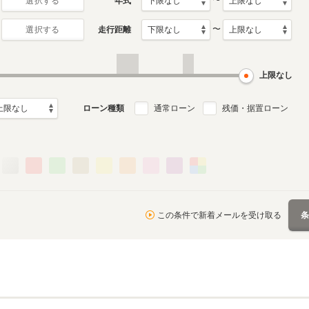
〜
年式
選択する
〜
走行距離
選択する
2月～2003年6月
ル
上限なし
ローン種類
通常ローン
残価・据置ローン
この条件で新着メールを受け取る