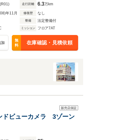
6.3
(R01)
万km
走行距離
R08)年11月
なし
修復歴
法定整備付
整備
C
フロア7AT
ミッション
無
在庫確認・見積依頼
追加
料
販売店保証
ウンドビューカメラ 3ゾーン