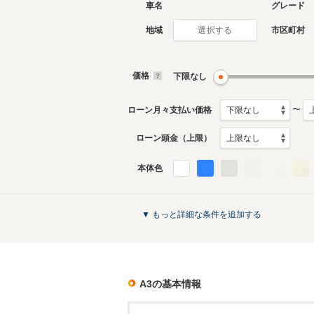
車名
グレード
地域
市区町村
選択する
2代目
初代
2003年7月～2006年7月
1996年1
生産モデル
生産モデ
価格
下限なし
A3のカタログを見る
〜
ローン月々支払い価格
ローン頭金（上限）
本体色
▼ もっと詳細な条件を追加する
A3
の基本情報