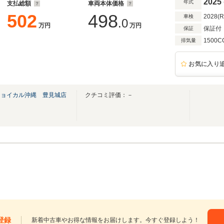
2025
年式
支払総額
車両本体価格
502
498
2028(
車検
.0
万円
万円
保証付
保証
1500C
排気量
お気に入り
ジョイカル沖縄 豊見城店
クチコミ評価：－
登録
新着中古車やお得な情報をお届けします。今すぐ登録しよう！