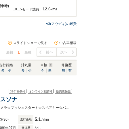
---
新車時)
12.6
10.15モード燃費：
km/l
A3(アウディ)の燃費
スライドショーで見る
中古車相場
1
前へ
次へ
最初
最後
走行距離
排気量
車検
修復歴
多
少
多
少
付
無
無
有
360°
画像付
オンライン相談可
販売店保証
ンスソナ
☆純正メモリナビ（FM/AM/BT/CD/DVD/AUX）☆USB入力端子☆ETC☆バックカメラ☆プッシュスタート☆スペアキー☆パドルシフト☆前後ドライブレコーダー☆D席パワーシート☆クリアランス
5.1
(H30)
万km
走行距離
R09)年07月
なし
修復歴