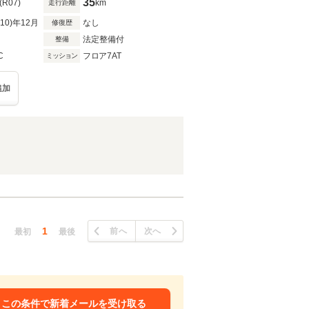
35
(R07)
km
走行距離
R10)年12月
なし
修復歴
法定整備付
整備
C
フロア7AT
ミッション
追加
1
前へ
次へ
最初
最後
この条件で新着メールを受け取る