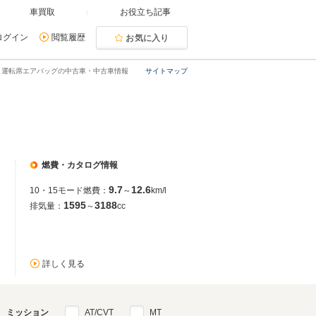
車買取
お役立ち記事
ログイン
閲覧履歴
お気に入り
・運転席エアバッグの中古車・中古車情報
サイトマップ
燃費・カタログ情報
9.7
12.6
10・15モード燃費：
～
km/l
1595
3188
排気量：
～
cc
詳しく見る
ミッション
AT/CVT
MT