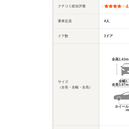
4
クチコミ総合評価
乗車定員
4人
ドア数
3ドア
全高
1.43
全幅
1
サイズ
全長
3.97
（全長・全幅・全高）
ホイール
-