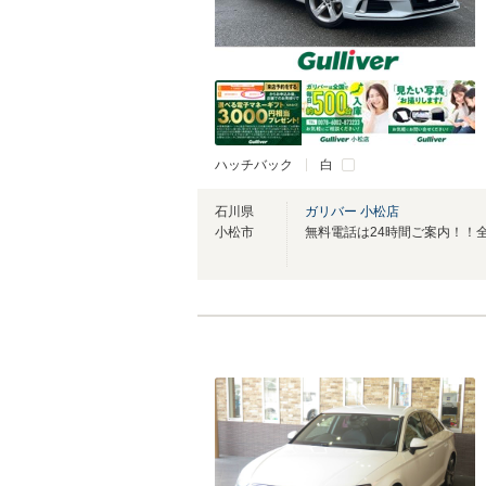
ハッチバック
白
石川県
ガリバー 小松店
小松市