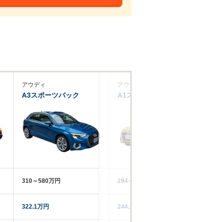
アウディ
アウディ
ア
A3スポーツバック
A1スポーツバック
A
310～580万円
294～483万円
32
322.1万円
244.1万円
31