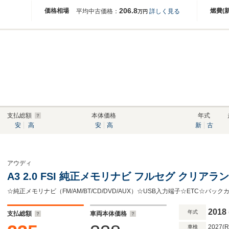
206.8
価格相場
燃費(
平均中古価格：
詳しく見る
万円
支払総額
本体価格
年式
安
高
安
高
新
古
アウディ
A3 2.0 FSI 純正メモリナビ フルセグ クリアラ
2018
年式
支払総額
車両本体価格
2027(
車検