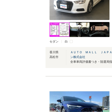
セダン
白
香川県
ＡＵＴＯ ＭＡＬＬ ＪＡＰ
高松市
ン株式会社