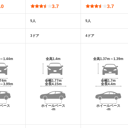
.0
3.7
3.7
5人
5人
3ドア
4ドア
m～1.44m
全高
1.4m
全高
1.37m～1.39m
.74m
全幅
1.77m
全幅
1.7m
m～3.99m
全長
4.15m
全長
4.4m
ベース
ホイールベース
ホイールベース
m
-m
-m