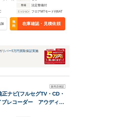
法定整備付
整備
C
フロアMTモード付6AT
ミッション
無
在庫確認・見積依頼
追加
料
ガリバー5万円買取保証実施
販売店保証
 純正ナビ(フルセグTV・CD・
ドライブレコーダー アウディプ
ルモード付 スペアスマート