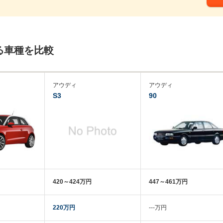
る車種を比較
アウディ
アウディ
S3
90
420～424万円
447～461万円
220万円
‐‐‐万円