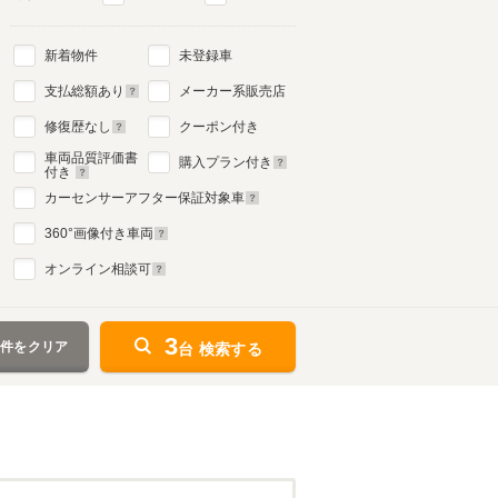
新着物件
未登録車
支払総額あり
メーカー系販売店
修復歴なし
クーポン付き
車両品質評価書
購入プラン付き
付き
カーセンサーアフター保証対象車
360
°画像付き車両
オンライン相談可
3
条件をクリア
台 検索する