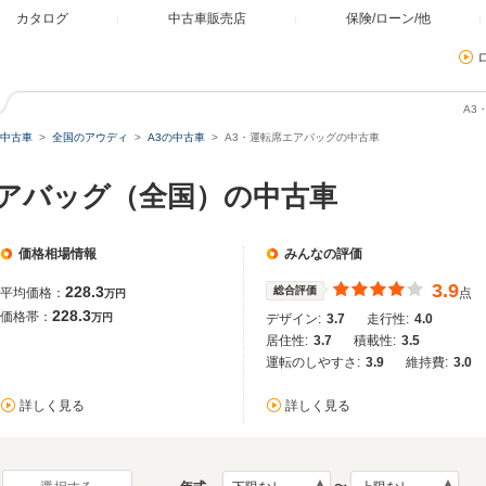
カタログ
中古車販売店
保険/ローン/他
A3
中古車
全国のアウディ
A3の中古車
A3・運転席エアバッグの中古車
エアバッグ（全国）の中古車
価格相場情報
みんなの評価
3.9
228.3
総合評価
平均価格：
点
万円
228.3
価格帯：
万円
デザイン:
3.7
走行性:
4.0
居住性:
3.7
積載性:
3.5
運転のしやすさ:
3.9
維持費:
3.0
詳しく見る
詳しく見る