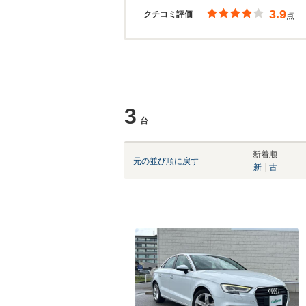
3.9
クチコミ評価
点
3
台
新着順
元の並び順に戻す
新
古