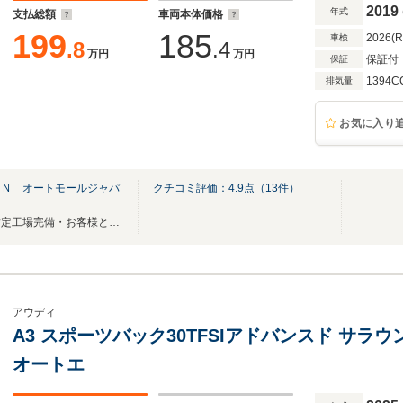
キー
2019
年式
支払総額
車両本体価格
199
185
2026(
車検
.8
.4
万円
万円
保証付
保証
1394C
排気量
お気に入り
ＡＮ オートモールジャパ
クチコミ評価：
4.9
点（
13
件）
全車車両評価書つき・陸運局指定工場完備・お客様と車のあいだにいつも
アウディ
A3 スポーツバック30TFSIアドバンスド サラ
オートエ