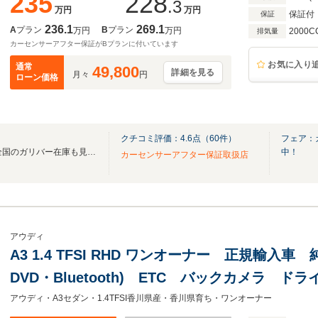
235
228
.3
万円
万円
保証付
保証
236.1
269.1
A
プラン
B
プラン
万円
万円
2000C
排気量
カーセンサーアフター保証がBプランに付いています
お気に入り
通常
49,800
詳細を見る
月々
円
ローン価格
クチコミ評価：
4.6
点（
60
件）
フェア：
無料電話は24時間ご案内！！全国のガリバー在庫も見たい方は一括照会が可能です！
中！
カーセンサーアフター保証取扱店
アウディ
A3 1.4 TFSI RHD ワンオーナー 正規輸入車
DVD・Bluetooth) ETC バックカメラ 
レセンス リアフォグ ダウンサス マニュア
アウディ・A3セダン・1.4TFSI香川県産・香川県育ち・ワンオーナー