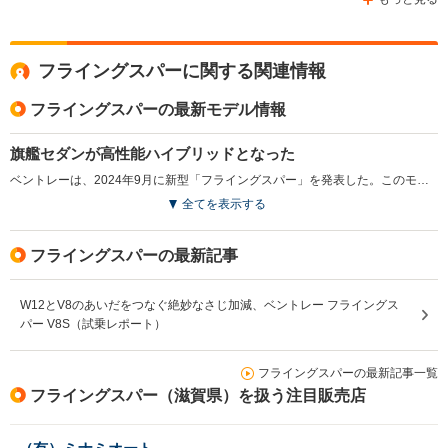
フライングスパーに関する関連情報
WLTCモード
-
-
-
燃費
フライングスパーの最新モデル情報
旗艦セダンが高性能ハイブリッドとなった
ベントレーは、2024年9月に新型「フライングスパー」を発表した。このモデルは、782psと1000N・mの新プラグインハイブリッド パワートレイン「ウルトラ パフォーマンス ハイブリッド」を搭載し、4ドアスーパーカーとしての地位を確立している。0-100km/hをわずか3.5秒で達成し、最大829kmの航続距離を実現した。最新の電気アーキテクチャーを採用してドライバーアシストとインフォテインメントなどが大きく進化させている。エクステリアは新しいグリルやバンパーを採用し、スポーティな印象を与え、インテリアは新しいシートデザインや高級素材が使用されており、ベントレーのこだわりが詰まった1台に仕上がった。（2024.9）
排気量
3996cc
5998cc
5998cc
全てを表示する
駆動方式
4WD
4WD
4WD
フライングスパーの最新記事
W12とV8のあいだをつなぐ絶妙なさじ加減、ベントレー フライングス
パー V8S（試乗レポート）
フライングスパーの最新記事一覧
フライングスパー（滋賀県）を扱う注目販売店