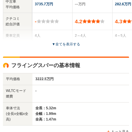
中古車
3735.7万円
‐‐‐万円
282.6万円
平均価格
クチコミ
-
4.2
4.3
総合評価
乗車定員
4人
2～4人
4～5人
▼
全てを表示する
ドア数
2ドア
2ドア
4ドア
全高
全高
全高
フライングスパーの基本情報
1.4m
1.38m
1.47m
平均価格
3222.5万円
全幅
全幅
全幅
WLTCモード
-
サイズ
1.97m
1.95m
1.92m
燃費
全長
全長
(全長x全幅x全高)
4.9m
4.8m
5.
車体寸法
全長：5.32m
(全長x全幅x全
全幅：1.99m
高)
全高：1.47m
ホイールベース
ホイールベース
ホイー
-m
-m
もっと見る