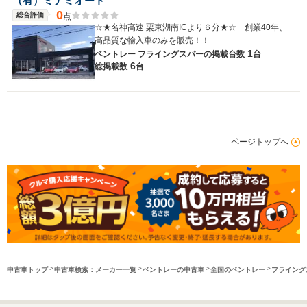
（有）ミナミオート
0
総合評価
点
☆★名神高速 栗東湖南ICより６分★☆ 創業40年、
高品質な輸入車のみを販売！！
1
ベントレー フライングスパーの
掲載台数
台
6
総掲載数
台
ページトップへ
中古車トップ
中古車検索：メーカー一覧
ベントレーの中古車
全国のベントレー
フライング