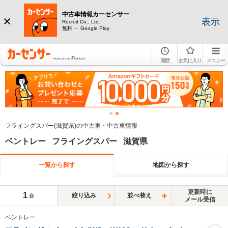
中古車情報カーセンサー
表示
Recruit Co., Ltd.
無料 － Google Play
履歴
お気に入り
メニュー
フライングスパー(滋賀県)の中古車・中古車情報
ベントレー フライングスパー 滋賀県
一覧から探す
地図から探す
更新時に
1
絞り込み
並べ替え
台
メール受信
ベントレー