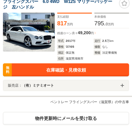
フライングスパー 6.0 4WD W12S マリナーパッケー
ジ 左ハンドル
支払総額
本体価格
817
795.
0
万円
万円
49,200
残価ローン
月々
円
年式
2017
年
走行
2.5
万km
車検
'27/05
修復
なし
保証
保証無
整備
法定整備無
住所
滋賀県湖南市
無
在庫確認・見積依頼
料
販売店：
（有）ミナミオート
ベントレー フライングスパー（滋賀県）の中古車
物件更新時にメールを受け取る