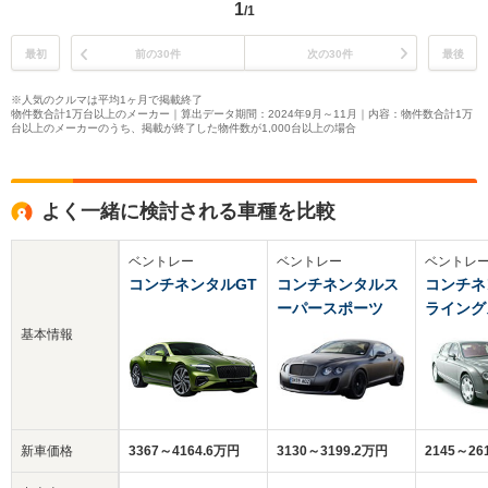
1
/1
最初
前の30件
次の30件
最後
※人気のクルマは平均1ヶ月で掲載終了
物件数合計1万台以上のメーカー｜算出データ期間：2024年9月～11月｜内容：物件数合計1万
台以上のメーカーのうち、掲載が終了した物件数が1,000台以上の場合
よく一緒に検討される車種を比較
ベントレー
ベントレー
ベントレ
コンチネンタルGT
コンチネンタルス
コンチネ
ーパースポーツ
ライング
基本情報
新車価格
3367～4164.6万円
3130～3199.2万円
2145～26