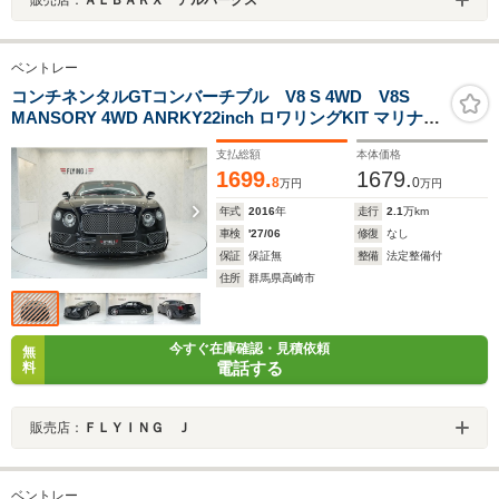
ベントレー
コンチネンタルGTコンバーチブル V8 S 4WD V8S
MANSORY 4WD ANRKY22inch ロワリングKIT マリナ-
PKG 電動黒幌 アンドロイドナビ TV Bluetooth Bカメラ
支払総額
本体価格
障害物センサ- マッサ-ジ機能 シ-トヒ-ター ベンチレ-ショ
1699.
1679.
ン 電動トランク ドラレコ 記録簿 屋内保管
8
0
万円
万円
年式
2016
年
走行
2.1
万km
車検
'27/06
修復
なし
保証
保証無
整備
法定整備付
住所
群馬県高崎市
今すぐ在庫確認・見積依頼
無
電話する
料
販売店：
ＦＬＹＩＮＧ Ｊ
ベントレー