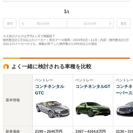
1
/1
最初
前の30件
次の30件
最後
※人気のクルマは平均1ヶ月で掲載終了
物件数合計1万台以上のメーカー｜算出データ期間：2024年9月～11月｜内容：物件数合計1万
台以上のメーカーのうち、掲載が終了した物件数が1,000台以上の場合
よく一緒に検討される車種を比較
ベントレー
ベントレー
ベントレ
コンチネンタル
コンチネンタルGT
コンチネ
GTC
ーパース
基本情報
新車価格
2190～2640万円
3367～4164.6万円
3130～31