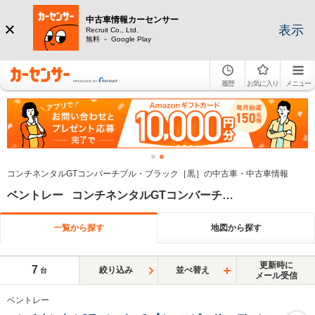
中古車情報カーセンサー
表示
Recruit Co., Ltd.
無料 － Google Play
履歴
お気に入り
メニュー
コンチネンタルGTコンバーチブル・ブラック［黒］の中古車・中古車情報
ベントレー コンチネンタルGTコンバーチブル ブラック系
一覧から探す
地図から探す
更新時に
7
絞り込み
並べ替え
台
メール受信
ベントレー