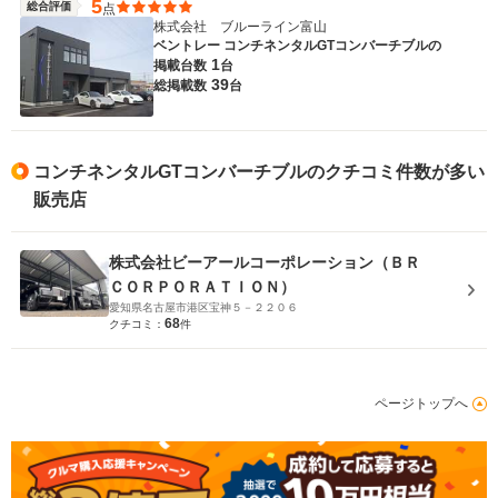
5
総合評価
点
株式会社 ブルーライン富山
ベントレー コンチネンタルGTコンバーチブルの
1
掲載台数
台
39
総掲載数
台
コンチネンタルGTコンバーチブルのクチコミ件数が多い
販売店
株式会社ビーアールコーポレーション（ＢＲ
ＣＯＲＰＯＲＡＴＩＯＮ）
愛知県名古屋市港区宝神５－２２０６
68
クチコミ：
件
ページトップへ