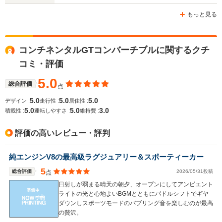
-m
-m
もっと見る
コンチネンタルGTコンバーチブルに関するクチ
WLTCモード
-
-
-
コミ・評価
燃費
5.0
総合評価
点
5.0
5.0
5.0
デザイン :
走行性 :
居住性 :
排気量
3993～5998cc
3996cc
5998cc
5.0
5.0
3.0
積載性 :
運転しやすさ :
維持費 :
駆動方式
4WD
4WD
4WD
評価の高いレビュー・評判
純エンジンV8の最高級ラグジュアリー＆スポーティーカー
5
総合評価
2026/05/31投稿
点
日射しが弱まる晴天の朝夕、オープンにしてアンビエント
ライトの光と心地よいBGMとともにパドルシフトでギヤ
ダウンしスポーツモードのバブリング音を楽しむのが最高
の贅沢。