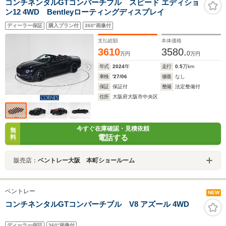
コンチネンタルGTコンバーチブル スピード エディショ
ン12 4WD Bentleyローティングディスプレイ
ディーラー保証
購入プラン付
360°画像付
支払総額
本体価格
3610
3580.
0
万円
万円
年式
2024
年
走行
0.5
万km
車検
'27/06
修復
なし
保証
保証付
整備
法定整備付
住所
大阪府大阪市中央区
今すぐ在庫確認・見積依頼
無
電話する
料
販売店：
ベントレー大阪 本町ショールーム
ベントレー
NEW
コンチネンタルGTコンバーチブル V8 アズール 4WD
ディーラー保証
360°画像付