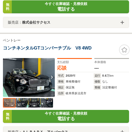
今すぐ在庫確認・見積依頼
無
電話する
料
販売店：
株式会社サクセス
ベントレー
コンチネンタルGTコンバーチブル V8 4WD
支払総額
本体価格
応談
---
年式
2020
年
走行
0.6
万km
車検
車検整備付
修復
なし
保証
保証無
整備
法定整備付
住所
岐阜県多治見市
今すぐ在庫確認・見積依頼
無
電話する
料
販売店：
ＡＬＢＡＲＸ アルバークス