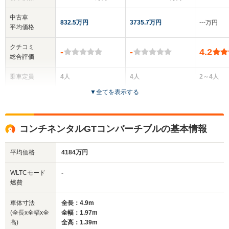
中古車
832.5万円
3735.7万円
‐‐‐万円
平均価格
クチコミ
-
-
4.2
総合評価
乗車定員
4人
4人
2～4人
▼
全てを表示する
ドア数
2ドア
2ドア
2ドア
全高
全高
全
コンチネンタルGTコンバーチブルの基本情報
1.4m
1.4m
1.
平均価格
4184万円
全幅
全幅
全
WLTCモード
-
サイズ
1.95m
1.97m
1.
燃費
全長
全長
(全長x全幅x全高)
4.82m
4.9m
4
車体寸法
全長：4.9m
(全長x全幅x全
全幅：1.97m
高)
全高：1.39m
ホイールベース
ホイールベース
ホイー