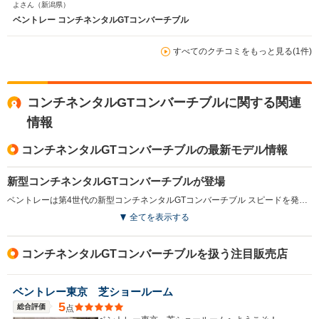
よさん
（新潟県）
ベントレー コンチネンタルGTコンバーチブル
すべてのクチコミをもっと見る(1件)
コンチネンタルGTコンバーチブルに関する関連
情報
コンチネンタルGTコンバーチブルの最新モデル情報
新型コンチネンタルGTコンバーチブルが登場
ベントレーは第4世代の新型コンチネンタルGTコンバーチブル スピードを発表した。このモデルは、ベントレー史上最もパワフルなロードカーとして位置づけられ、782psの最高出力と1000N・mの最大トルクを誇る新設計の「ウルトラ パフォーマンス ハイブリッド」を搭載した。0-100km/h加速はわずか3.2秒、最高速度は335km/hに達する。デザインはシングルヘッドライトを採用し、洗練された印象を与えている。インテリアはウェルネスを重視し、最新のシートテクノロジーやエアイオナイザーを備え、最上の快適性を追求している。また、先進のドライバーアシスト機能やインフォテインメントシステムも充実し、新世代のユーザー体験を提供している。（2024.6）
全てを表示する
コンチネンタルGTコンバーチブルを扱う注目販売店
ベントレー東京 芝ショールーム
5
総合評価
点