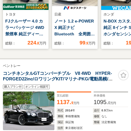
トヨタ
日産
ホンダ
FJクルーザー 4.0 カ
ノート 1.2 e-POWER
N-BOX カスタ
ラーパッケージ 4WD
X 純正ナビ
純正 8インチ 
禁煙車 純正ディーラ
Bluetooth 全周囲カ
ホンダセンシン
ーOPナビ コーナーセ
メラ デジタルインナ
側電動スライド
224
99
1
総額：
.8
万円
総額：
.9
万円
総額：
ンサー クルーズコン
ーミラー ドラレコ
シートヒーター
トロール ETC バック
ETC オートライト
車線逸脱防止
カメラ ドラレコ ステ
オートエアコン LED
テム/ヘッドラ
ベントレー
アリングリモコン リ
ヘッドライト クリア
LED/Bluetoo
モコンキー 革ステア
ランスソナー
続/ETC/EBD付
コンチネンタルGTコンバーチブル V8 4WD HYPER-
FORGED22inc/ロワリングKIT/マリナ-PKG/電動黒幌/ア
リング 純正フロアマ
CD/DVD再生 フルセ
ルミフェイシアパネル/ナビ/TV/Bluetooth/Bカメラ/障害
ット 純正バイザー
グ 電動格納ミラー
購入プラン付
オンライン相談可
物センサ-/マッサ-ジ機能/シ-トヒ-ター/ベンチレ-ション/電
カーテンエアバッグ
動トランク/ドラレコ/記録簿/屋内保管/禁煙
支払総額
本体価格
1137.
1095.
9
0
万円
万円
年式
2014
年
走行
0.9
万km
車検
車検整備無
修復
なし
保証
保証無
整備
法定整備無
住所
東京都杉並区