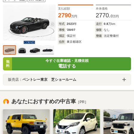
支払総額
本体価格
2790
2770.
0
万円
万円
年式
2023
年
走行
0.8
万km
車検
'28/07
修復
なし
保証
保証付
整備
法定整備付
住所
東京都港区
今すぐ在庫確認・見積依頼
無
電話する
料
販売店：
ベントレー東京 芝ショールーム
あなたにおすすめの中古車
［PR］