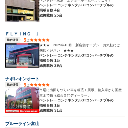
ベントレー東京 芝ショールームへようこそ！
ベントレー コンチネンタルGTコンバーチブルの
4
掲載台数
台
25
総掲載数
台
ＦＬＹＩＮＧ Ｊ
5
総合評価
点
★★★ 2025年10月 新店舗オープン お気軽にご
来店ください ★★★
ベントレー コンチネンタルGTコンバーチブルの
1
掲載台数
台
29
総掲載数
台
ナポレオンオート
5
総合評価
点
市場に出回りづらい車を幅広く展示。輸入車から国産
車まで扱う総合専門ディーラー。
ベントレー コンチネンタルGTコンバーチブルの
1
掲載台数
台
31
総掲載数
台
ブルーライン富山