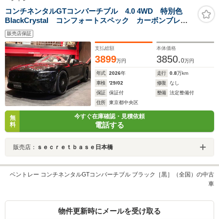
コンチネンタルGTコンバーチブル 4.0 4WD 特別色
BlackCrystal コンフォートスペック カーボンブレー
キ B&Oオーディオ ツーリングスペック ムードライ
販売店保証
ティングスペック セルフレベリングホイールバッジ ダ
イヤモンドナローリング
支払総額
本体価格
3899
3850.
0
万円
万円
年式
2026
年
走行
0.8
万km
車検
'29/02
修復
なし
保証
保証付
整備
法定整備付
住所
東京都中央区
今すぐ在庫確認・見積依頼
無
電話する
料
販売店：
ｓｅｃｒｅｔｂａｓｅ日本橋
ベントレー コンチネンタルGTコンバーチブル ブラック［黒］（全国）の中古
車
物件更新時にメールを受け取る