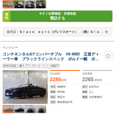
今すぐ在庫確認・見積依頼
無
電話する
料
販売店：
Ｇｒａｃｅ ａｕｔｏ（グレイスオート） （株）Ｇｒａｃｅ
ベントレー
コンチネンタルGTコンバーチブル V8 4WD 正規ディ
ーラー車 ブラックラインスペック ボルドー幌 ボル
ドーレザーインテリアステッチ マリナードライビング
販売店保証
購入プラン付
オンライン相談可
スペック カーボンファイバーエクステリア
KAMIKAZEコレクション22鍛造ホイール ロワリング
支払総額
本体価格
KID
2285
2265.
0
万円
万円
年式
2020
年
走行
2.2
万km
車検
'27/10
修復
なし
保証
保証付
整備
法定整備付
住所
愛知県稲沢市