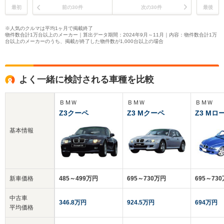
最初
前の30件
次の30件
最後
※人気のクルマは平均1ヶ月で掲載終了
物件数合計1万台以上のメーカー｜算出データ期間：2024年9月～11月｜内容：物件数合計1万
台以上のメーカーのうち、掲載が終了した物件数が1,000台以上の場合
よく一緒に検討される車種を比較
ＢＭＷ
ＢＭＷ
ＢＭＷ
Z3クーペ
Z3 Mクーペ
Z3 M
基本情報
新車価格
485～499万円
695～730万円
695～73
中古車
346.8万円
924.5万円
694万円
平均価格