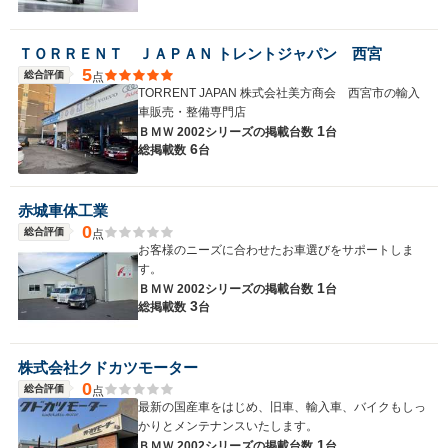
ＴＯＲＲＥＮＴ ＪＡＰＡＮ トレントジャパン 西宮
5
総合評価
点
TORRENT JAPAN 株式会社美方商会 西宮市の輸入
車販売・整備専門店
1
ＢＭＷ 2002シリーズの
掲載台数
台
6
総掲載数
台
赤城車体工業
0
総合評価
点
お客様のニーズに合わせたお車選びをサポートしま
す。
1
ＢＭＷ 2002シリーズの
掲載台数
台
3
総掲載数
台
株式会社クドカツモーター
0
総合評価
点
最新の国産車をはじめ、旧車、輸入車、バイクもしっ
かりとメンテナンスいたします。
1
ＢＭＷ 2002シリーズの
掲載台数
台