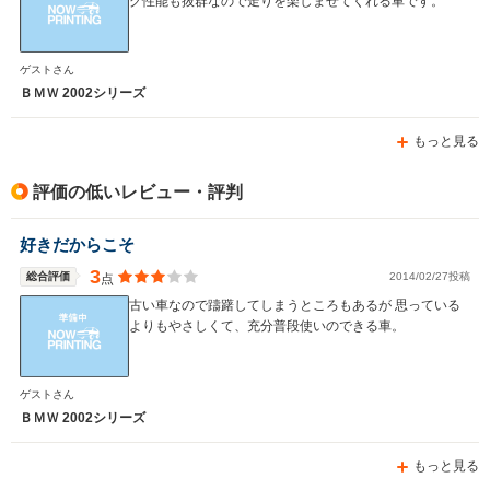
グ性能も抜群なので走りを楽しませてくれる車です。
WLTCモード
-
-
-
燃費
ゲストさん
ＢＭＷ 2002シリーズ
もっと見る
排気量
2793～2979cc
3201～3245cc
3201～32
駆動方式
FR
FR
FR
評価の低いレビュー・評判
好きだからこそ
3
総合評価
2014/02/27投稿
点
古い車なので躊躇してしまうところもあるが 思っている
よりもやさしくて、充分普段使いのできる車。
ゲストさん
ＢＭＷ 2002シリーズ
もっと見る