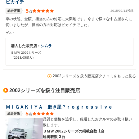
ピカイチ
5
総合評価
2015/02/14投稿
点
車の状態、金額、担当の方の対応に大満足です。今まで様々な中古屋さんに
伺いましたが、担当の方の対応はピカイチでした。
ゲスト
購入した販売店：
シムラ
ＢＭＷ 2002シリーズ
（2013/05購入）
2002シリーズを扱う販売店クチコミをもっと見る
2002シリーズを扱う注目販売店
ＭＩＧＡＫＩＹＡ 磨き屋Ｐｒｏｇｒｅｓｓｉｖｅ
5
総合評価
点
品質と価格を追求し、厳選したおクルマのみ取り扱い
致します。
1
ＢＭＷ 2002シリーズの
掲載台数
台
3
総掲載数
台