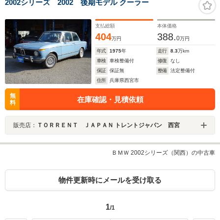
2002シリーズ 2002 後期モデル クーラー
支払総額
本体価格
404
388.
0
万円
万円
年式
1975
年
走行
8.3
万km
車検
車検整備付
修復
なし
保証
保証無
整備
法定整備付
住所
兵庫県西宮市
無
在庫確認・見積依頼
料
販売店：
ＴＯＲＲＥＮＴ ＪＡＰＡＮ トレントジャパン 西宮
ＢＭＷ 2002シリーズ（関西）の中古車
物件更新時にメールを受け取る
1
/1