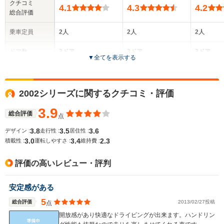
クチコミ
4.1
4.3
4.2
総合評価
乗車定員
2人
2人
2人
ドア数
3ドア
3ドア
2ドア
▼
全てを表示する
全高
全高
全
1.31m
1.28m
1.
2002シリーズに関するクチコミ・評価
3.9
総合評価
点
全幅
全幅
全
サイズ
1.74m
1.74m
1.
3.8
3.5
3.6
デザイン :
走行性 :
居住性 :
全長
全長
(全長x全幅x全高)
3.0
3.4
2.3
積載性 :
運転しやすさ :
維持費 :
4.04m
4.04m
4.
評価の高いレビュー・評判
ホイールベース
ホイールベース
ホイー
安定感がある
-m
-m
5
総合評価
2013/02/27投稿
点
開放感があり快適なドライビングが出来ます。ハンドリン