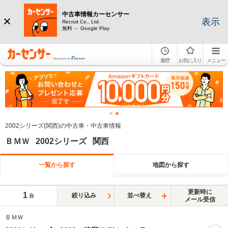
中古車情報カーセンサー
表示
Recruit Co., Ltd.
無料 － Google Play
履歴
お気に入り
メニュー
2002シリーズ(関西)の中古車・中古車情報
ＢＭＷ 2002シリーズ 関西
一覧から探す
地図から探す
更新時に
1
絞り込み
並べ替え
台
メール受信
ＢＭＷ