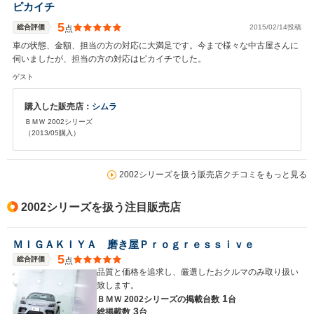
ピカイチ
5
総合評価
2015/02/14投稿
点
車の状態、金額、担当の方の対応に大満足です。今まで様々な中古屋さんに
伺いましたが、担当の方の対応はピカイチでした。
ゲスト
購入した販売店：
シムラ
ＢＭＷ 2002シリーズ
（2013/05購入）
2002シリーズを扱う販売店クチコミをもっと見る
2002シリーズを扱う注目販売店
ＭＩＧＡＫＩＹＡ 磨き屋Ｐｒｏｇｒｅｓｓｉｖｅ
5
総合評価
点
品質と価格を追求し、厳選したおクルマのみ取り扱い
致します。
1
ＢＭＷ 2002シリーズの
掲載台数
台
3
総掲載数
台