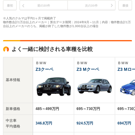
最初
前の30件
次の30件
最後
※人気のクルマは平均1ヶ月で掲載終了
物件数合計1万台以上のメーカー｜算出データ期間：2024年9月～11月｜内容：物件数合計1万
台以上のメーカーのうち、掲載が終了した物件数が1,000台以上の場合
よく一緒に検討される車種を比較
ＢＭＷ
ＢＭＷ
ＢＭＷ
Z3クーペ
Z3 Mクーペ
Z3 M
基本情報
新車価格
485～499万円
695～730万円
695～73
中古車
346.8万円
924.5万円
694万円
平均価格