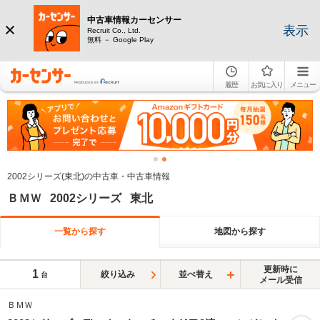
中古車情報カーセンサー
表示
Recruit Co., Ltd.
無料 － Google Play
履歴
お気に入り
メニュー
2002シリーズ(東北)の中古車・中古車情報
ＢＭＷ 2002シリーズ 東北
一覧から探す
地図から探す
更新時に
1
絞り込み
並べ替え
台
メール受信
ＢＭＷ