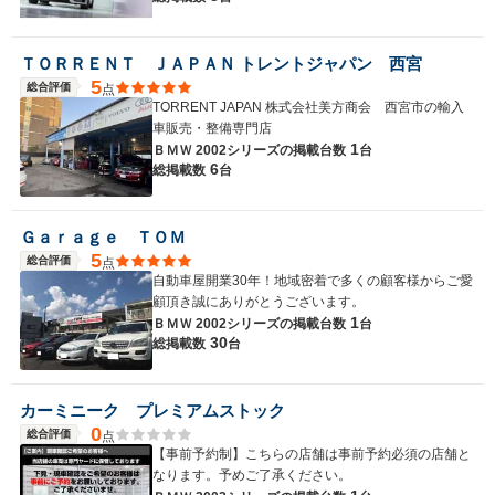
ＴＯＲＲＥＮＴ ＪＡＰＡＮ トレントジャパン 西宮
5
総合評価
点
TORRENT JAPAN 株式会社美方商会 西宮市の輸入
車販売・整備専門店
1
ＢＭＷ 2002シリーズの
掲載台数
台
6
総掲載数
台
Ｇａｒａｇｅ ＴＯＭ
5
総合評価
点
自動車屋開業30年！地域密着で多くの顧客様からご愛
顧頂き誠にありがとうございます。
1
ＢＭＷ 2002シリーズの
掲載台数
台
30
総掲載数
台
カーミニーク プレミアムストック
0
総合評価
点
【事前予約制】こちらの店舗は事前予約必須の店舗と
なります。予めご了承ください。