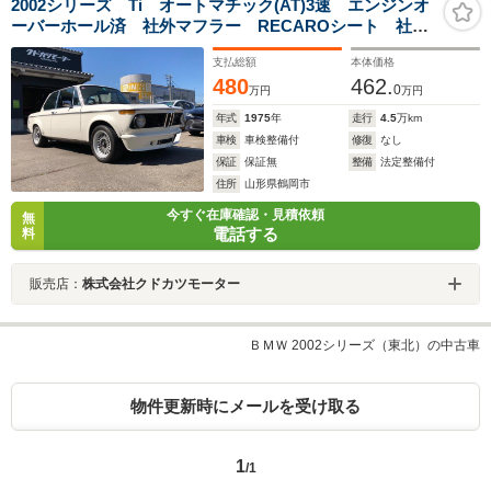
2002シリーズ Ti オートマチック(AT)3速 エンジンオ
ーバーホール済 社外マフラー RECAROシート 社外
アルミホイール
支払総額
本体価格
480
462.
0
万円
万円
年式
1975
年
走行
4.5
万km
車検
車検整備付
修復
なし
保証
保証無
整備
法定整備付
住所
山形県鶴岡市
今すぐ在庫確認・見積依頼
無
電話する
料
販売店：
株式会社クドカツモーター
ＢＭＷ 2002シリーズ（東北）の中古車
物件更新時にメールを受け取る
1
/1