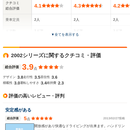
クチコミ
4.1
4.3
4.2
総合評価
乗車定員
2人
2人
2人
ドア数
3ドア
3ドア
2ドア
▼
全てを表示する
全高
全高
全
1.31m
1.28m
1.
2002シリーズに関するクチコミ・評価
3.9
総合評価
点
全幅
全幅
全
サイズ
1.74m
1.74m
1.
3.8
3.5
3.6
デザイン :
走行性 :
居住性 :
全長
全長
(全長x全幅x全高)
3.0
3.4
2.3
積載性 :
運転しやすさ :
維持費 :
4.04m
4.04m
4.
評価の高いレビュー・評判
ホイールベース
ホイールベース
ホイー
安定感がある
-m
-m
5
総合評価
2013/02/27投稿
点
開放感があり快適なドライビングが出来ます。ハンドリン