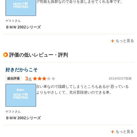
グ性能も抜群なので走りを楽しませてくれる車です。
WLTCモード
-
-
-
燃費
ゲストさん
ＢＭＷ 2002シリーズ
もっと見る
排気量
2793～2979cc
3201～3245cc
3201～32
駆動方式
FR
FR
FR
評価の低いレビュー・評判
好きだからこそ
3
総合評価
2014/02/27投稿
点
古い車なので躊躇してしまうところもあるが 思っている
よりもやさしくて、充分普段使いのできる車。
ゲストさん
ＢＭＷ 2002シリーズ
もっと見る