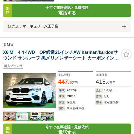
今すぐ在庫確認・見積依頼
無
電話する
料
販売店：
マーキュリー八王子店
ＢＭＷ
X6 M 4.4 4WD OP鍛造21インチAW harman/kardonサ
ウンド サンルーフ 黒メリノレザーシート カーボンインテ
リアトリム
購入プラン付
支払総額
本体価格
447.
418.
6
0
万円
万円
年式
2017
年
走行
4.6
万km
車検
'28/06
修復
なし
保証
保証無
整備
法定整備付
住所
東京都練馬区
今すぐ在庫確認・見積依頼
無
電話する
料