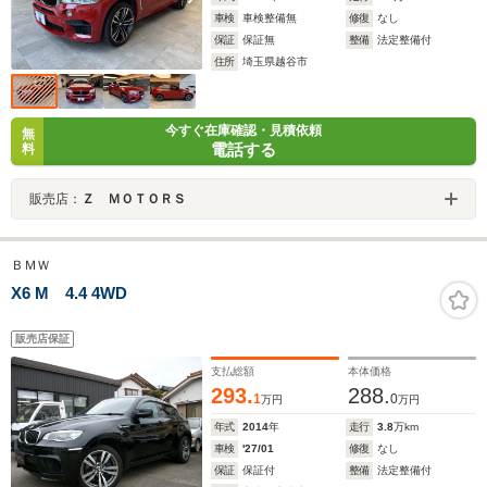
車検
車検整備無
修復
なし
保証
保証無
整備
法定整備付
住所
埼玉県越谷市
今すぐ在庫確認・見積依頼
無
電話する
料
販売店：
Ｚ ＭＯＴＯＲＳ
ＢＭＷ
X6 M 4.4 4WD
販売店保証
支払総額
本体価格
293.
288.
1
0
万円
万円
年式
2014
年
走行
3.8
万km
車検
'27/01
修復
なし
保証
保証付
整備
法定整備付