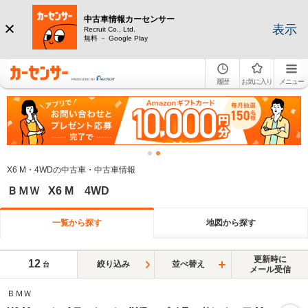
中古車情報カーセンサー
表示
Recruit Co., Ltd.
無料 － Google Play
履歴
お気に入り
メニュー
X6 M・4WDの中古車・中古車情報
ＢＭＷ X6 M 4WD
一覧から探す
地図から探す
更新時に
12
絞り込み
並べ替え
台
メール受信
ＢＭＷ