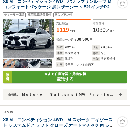
X6 M コンペティション 4WD パノラマサンルーフ M
コンフォートパッケージ 黒レザーシート F21インチR22
インチアルミ 地デジ付タッチパネル式HDDナビ フロント
ディーラー保証
車両品質評価書付
購入プラン付
ベンチレーション
支払総額
本体価格
1119
1089.
0
万円
万円
38,500
残価ローン
月々
円
年式
2021
年
走行
2.0
万km
車検
車検整備付
修復
なし
保証
保証付
整備
法定整備付
住所
埼玉県さいたま市緑区
今すぐ在庫確認・見積依頼
無
電話する
料
販売店：
Ｍｏｔｏｒｅｎ Ｓａｉｔａｍａ ＢＭＷ Ｐｒｅｍｉｕｍ Ｓｅｌｅｃｔｉｏｎ 浦和美園
ＢＭＷ
X6 M コンペティション 4WD M スポーツ エキゾース
ト システムドア ソフト クローズ オートマチック M シー