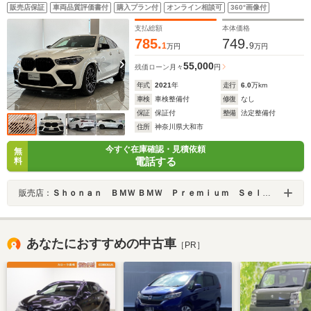
ト ベルト M マルチ ファンクション シート 運転席/助手席
販売店保証
車両品質評価書付
購入プラン付
オンライン相談可
360°画像付
マッサージ機能 Harman/Kardon サラウンドサウンド
支払総額
本体価格
785.
749.
1
9
万円
万円
55,000
残価ローン
月々
円
年式
2021
年
走行
6.0
万km
車検
車検整備付
修復
なし
保証
保証付
整備
法定整備付
住所
神奈川県大和市
今すぐ在庫確認・見積依頼
無
電話する
料
販売店：
Ｓｈｏｎａｎ ＢＭＷ ＢＭＷ Ｐｒｅｍｉｕｍ Ｓｅｌｅｃｔｉｏｎ 大和
あなたにおすすめの中古車
［PR］