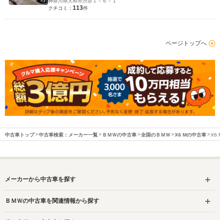
神奈川県大和市渋谷１－６－１
113
クチコミ：
件
ページトップへ
中古車トップ
中古車検索：メーカー一覧
ＢＭＷの中古車
全国のＢＭＷ
X6 Mの中古車
X6
メーカーから中古車を探す
ＢＭＷの中古車を関連情報から探す