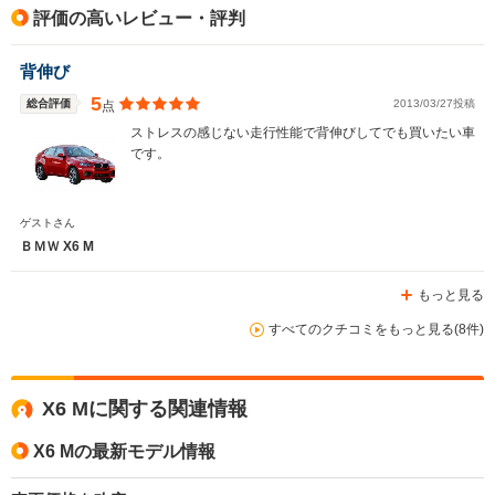
駆動方式
4WD
4WD
4WD
評価の高いレビュー・評判
背伸び
5
総合評価
2013/03/27投稿
点
ストレスの感じない走行性能で背伸びしてでも買いたい車
です。
ゲストさん
ＢＭＷ X6 M
もっと見る
すべてのクチコミをもっと見る(8件)
X6 Mに関する関連情報
X6 Mの最新モデル情報