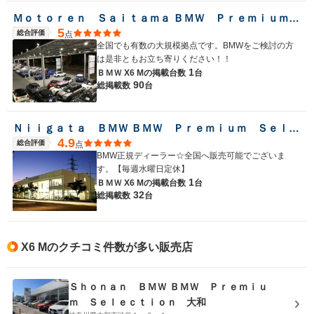
Ｍｏｔｏｒｅｎ Ｓａｉｔａｍａ ＢＭＷ Ｐｒｅｍｉｕｍ Ｓｅｌｅｃｔｉｏｎ 浦和美園
5
総合評価
点
全国でも有数の大規模拠点です。BMWをご検討の方
は是非ともお立ち寄りください！！
1
ＢＭＷ X6 Mの
掲載台数
台
90
総掲載数
台
Ｎｉｉｇａｔａ ＢＭＷ ＢＭＷ Ｐｒｅｍｉｕｍ Ｓｅｌｅｃｔｉｏｎ新潟
4.9
総合評価
点
BMW正規ディーラー☆全国へ販売可能でございま
す。【毎週水曜日定休】
1
ＢＭＷ X6 Mの
掲載台数
台
32
総掲載数
台
X6 Mのクチコミ件数が多い販売店
Ｓｈｏｎａｎ ＢＭＷ ＢＭＷ Ｐｒｅｍｉｕ
ｍ Ｓｅｌｅｃｔｉｏｎ 大和