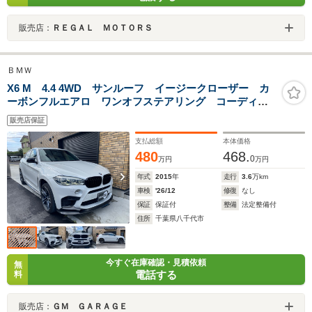
販売店：
ＲＥＧＡＬ ＭＯＴＯＲＳ
ＢＭＷ
X6 M 4.4 4WD サンルーフ イージークローザー カ
ーボンフルエアロ ワンオフステアリング コーディン
グ 360°カメラ ブラウンレザーシート シートヒータ
販売店保証
ー GPS探知機
支払総額
本体価格
480
468.
0
万円
万円
年式
2015
年
走行
3.6
万km
車検
'26/12
修復
なし
保証
保証付
整備
法定整備付
住所
千葉県八千代市
今すぐ在庫確認・見積依頼
無
電話する
料
販売店：
ＧＭ ＧＡＲＡＧＥ