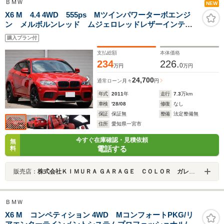
ＢＭＷ
NEW
X6 M 4.4 4WD 555ps Mツインパワーターボエンジ
ン メルボルンレッド ムジェロレッドレザーインテリ
ア カーボンインテリア シートヒーター Mエアロダイ
購入プラン付
ナミクス サンルーフ スマートキー
支払総額
本体価格
234
226.
0
万円
万円
24,700
通常ローン
月々
円
年式
2011
年
走行
7.3
万km
車検
'28/08
修復
なし
保証
保証無
整備
法定整備無
住所
愛知県一宮市
今すぐ在庫確認・見積依頼
無
電話する
料
販売店：
株式会社ＫＩＭＵＲＡ ＧＡＲＡＧＥ ＣＯＬＯＲ ガレージカラー 輸入車専門店
ＢＭＷ
X6 M コンペティション 4WD MコンフォートPKG/リ