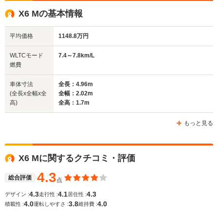
1.77m
1.62m
1
X6 Mの基本情報
平均価格
1148.8万円
全幅
全幅
全
サイズ
2.02m
1.93m
2.
全長
全長
WLTCモード
7.4～7.8km/L
(全長x全幅x全高)
4.96m
4.76m
4.95m
燃費
車体寸法
全長：4.96m
(全長x全幅x全
全幅：2.02m
ホイールベース
ホイールベース
ホイー
高)
全高：1.7m
-m
-m
もっと見る
7.4～7.8km/L
7.8～13.1
└市街地:4.9～
9.1km/L
└市街地:5
WLTCモード
5.0km/L
└市街地:6.4km/L
9.7km/L
X6 Mに関するクチコミ・評価
燃費
└郊外:7.8～8.1km/L
└郊外:9.2～9.3km/L
└郊外:8.1
└高速道路:9.1～
└高速道路:10.9km/L
└高速道路:
4.3
総合評価
点
9.9km/L
15.1km/L
4.3
4.1
4.3
デザイン :
走行性 :
居住性 :
4.0
3.8
4.0
排気量
4394cc
2992cc
2992～43
積載性 :
運転しやすさ :
維持費 :