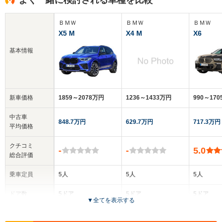
ＢＭＷ
ＢＭＷ
ＢＭＷ
X5 M
X4 M
X6
基本情報
新車価格
1859～2078万円
1236～1433万円
990～17
中古車
848.7万円
629.7万円
717.3万円
平均価格
クチコミ
-
-
5.0
総合評価
乗車定員
5人
5人
5人
ドア数
5ドア
5ドア
5ドア
▼
全てを表示する
全高
全高
全