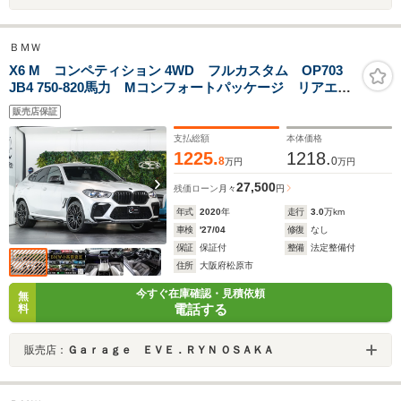
ＢＭＷ
X6 M コンペティション 4WD フルカスタム OP703
JB4 750-820馬力 Mコンフォートパッケージ リアエン
ターテイメントシステムプロフェッショナル カーボン
販売店保証
インテリアトリム BMWレーザーライト ドライカーボ
ンエアロ ミネラルホワイト
支払総額
本体価格
1225.
1218.
8
0
万円
万円
27,500
残価ローン
月々
円
年式
2020
年
走行
3.0
万km
車検
'27/04
修復
なし
保証
保証付
整備
法定整備付
住所
大阪府松原市
今すぐ在庫確認・見積依頼
無
電話する
料
販売店：
Ｇａｒａｇｅ ＥＶＥ．ＲＹＮ ＯＳＡＫＡ