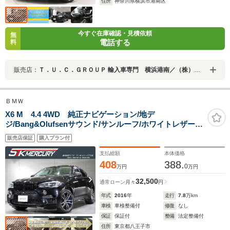
住所
神奈川県横浜市港南区
今すぐ在庫確認・見積依頼
無
電話する
料
販売店：
Ｔ．Ｕ．Ｃ．ＧＲＯＵＰ 輸入車専門 横浜港南／（株）リガル
ＢＭＷ
X6 M 4.4 4WD 純正ナビゲーション/地デ
ジ/Bang&Olufsenサウンド/サンルーフ/ホワイトレザー/
カーボンインテリア/LEDライト/HUD/衝突軽減/レーンア
販売店保証
購入プラン付
シスト/BSM/ミラーETC/シートH/ベンチレーション/
支払総額
本体価格
408
388.
0
万円
万円
32,500
通常ローン
月々
円
年式
2016
年
走行
7.8
万km
車検
車検整備付
修復
なし
保証
保証付
整備
法定整備付
住所
東京都八王子市