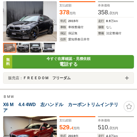
フォハンドル
支払総額
本体価格
378
358.
0
万円
万円
年式
2015
年
走行
8.9
万km
車検
車検整備付
修復
なし
保証
保証無
整備
法定整備付
住所
愛知県春日井市
今すぐ在庫確認・見積依頼
無
電話する
料
販売店：
ＦＲＥＥＤＯＭ フリーダム
ＢＭＷ
X6 M 4.4 4WD 左ハンドル カーボントリムインテリ
ア
支払総額
本体価格
529.
510.
4
0
万円
万円
年式
2019
年
走行
4.3
万km