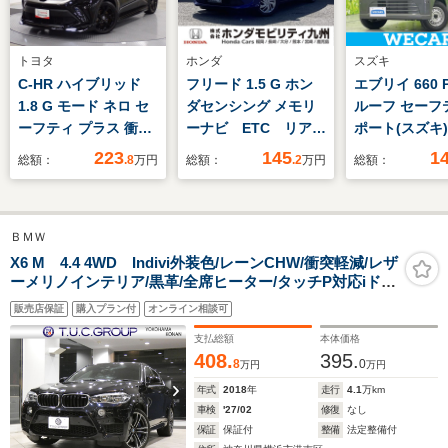
トヨタ
ホンダ
スズキ
C-HR ハイブリッド
フリード 1.5 G ホン
エブリイ 660 
1.8 G モード ネロ セ
ダセンシング メモリ
ルーフ セーフ
ーフティ プラス 衝突
ーナビ ETC リアカ
ポート(スズキ)
回避/被害軽減 ナ
メラ Bluetooth
脱防止支援シス
223
145
1
総額：
.8
万円
総額：
.2
万円
総額：
ビ 全方位モニター
届出済未使用車
クルーズコントロー
ドランプ LED
ル フルエアロ ETC
防止装置/アイ
ＢＭＷ
グストップ/禁
ワーウインドウ
X6 M 4.4 4WD Indivi外装色/レーンCHW/衝突軽減/レザ
ーメリノインテリア/黒革/全席ヒーター/タッチP対応iドラ
レス/パワース
ナビ/ヘッドアップDSP/全周囲カメラ/PDC/21AW/Mスポ
ング
販売店保証
購入プラン付
オンライン相談可
ーツEX/2年保証
支払総額
本体価格
408.
395.
8
0
万円
万円
年式
2018
年
走行
4.1
万km
車検
'27/02
修復
なし
保証
保証付
整備
法定整備付