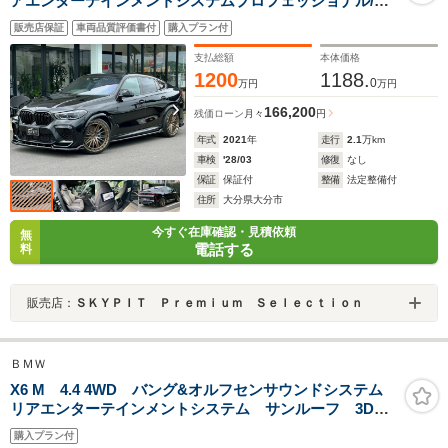
アエンターテインメントシステムプロフェッショナル/マ
クストンデザインエアロ/Blu-ray・HDMI/ハーマンカード
販売店保証
車両品質評価書付
購入プラン付
ン/レーザーライト/カーボンインテリア/KW車高調/T&T23
インチAW/レースチップGTS5
支払総額
本体価格
1200
1188.
0
万円
万円
166,200
残価ローン
月々
円
年式
2021
年
走行
2.1
万km
車検
'28/03
修復
なし
保証
保証付
整備
法定整備付
住所
大分県大分市
今すぐ在庫確認・見積依頼
無
電話する
料
販売店：
ＳＫＹＰＩＴ Ｐｒｅｍｉｕｍ Ｓｅｌｅｃｔｉｏｎ
ＢＭＷ
X6 M 4.4 4WD バング&オルフセンサウンドシステム
リアエンターテインメントシステム サンルーフ 3Dデ
ザインフロント&サイドエアロ&リアスポイラー ACシ
購入プラン付
ュニッツァー22AW マルチファンクションシート Mパ