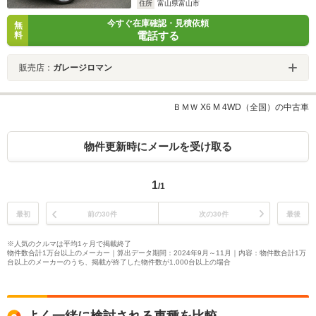
住所
富山県富山市
今すぐ在庫確認・見積依頼
無
電話する
料
販売店：
ガレージロマン
ＢＭＷ X6 M 4WD（全国）の中古車
物件更新時にメールを受け取る
1
/1
最初
前の30件
次の30件
最後
※人気のクルマは平均1ヶ月で掲載終了
物件数合計1万台以上のメーカー｜算出データ期間：2024年9月～11月｜内容：物件数合計1万
台以上のメーカーのうち、掲載が終了した物件数が1,000台以上の場合
よく一緒に検討される車種を比較