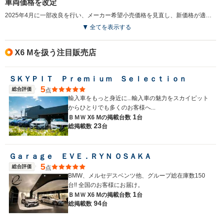
車両価格を改定
2025年4月に一部改良を行い、メーカー希望小売価格を見直し、新価格が適用された。（2025.4）
全てを表示する
X6 Mを扱う注目販売店
ＳＫＹＰＩＴ Ｐｒｅｍｉｕｍ Ｓｅｌｅｃｔｉｏｎ
5
総合評価
点
輸入車をもっと身近に...輸入車の魅力をスカイピット
からひとりでも多くのお客様へ...
1
ＢＭＷ X6 Mの
掲載台数
台
23
総掲載数
台
Ｇａｒａｇｅ ＥＶＥ．ＲＹＮ ＯＳＡＫＡ
5
総合評価
点
BMW、メルセデスベンツ他、グループ総在庫数150
台!! 全国のお客様にお届け。
1
ＢＭＷ X6 Mの
掲載台数
台
94
総掲載数
台