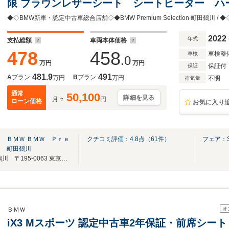
限 ブラウンレザーシート シートヒーター ハ
カープレイ サンルーフ ステアリングヒータ
◆◇BMW新車・認定中古車総合店舗◇◆BMW Premium Selection 町田鶴川 / 
2022
年式
支払総額
車両本体価格
478
458
車検整
車検
.0
万円
万円
保証付
保証
481.9
491
A
プラン
B
プラン
万円
万円
不明
排気量
通常
50,100
詳細を見る
月々
円
ローン価格
お気に入り
 ＢＭＷ ＢＭＷ Ｐｒｅ
クチコミ評価：
4.8
点（
61
件）
フェア：SU
ｎ 町田鶴川
BMW Premium Selection町田鶴川 〒195-0063 東京都町田市野津田町2413-6
オ
ＢＭＷ
iX3 Mスポーツ 認定中古車2年保証・前席シ