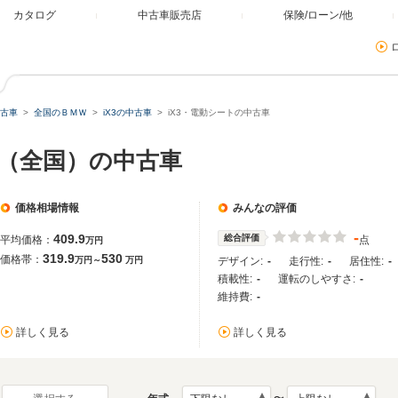
カタログ
中古車販売店
保険/ローン/他
古車
全国のＢＭＷ
iX3の中古車
iX3・電動シートの中古車
ート（全国）の中古車
価格相場情報
みんなの評価
-
409.9
総合評価
平均価格：
点
万円
319.9
530
価格帯：
万円～
万円
デザイン:
-
走行性:
-
居住性:
-
積載性:
-
運転のしやすさ:
-
維持費:
-
詳しく見る
詳しく見る