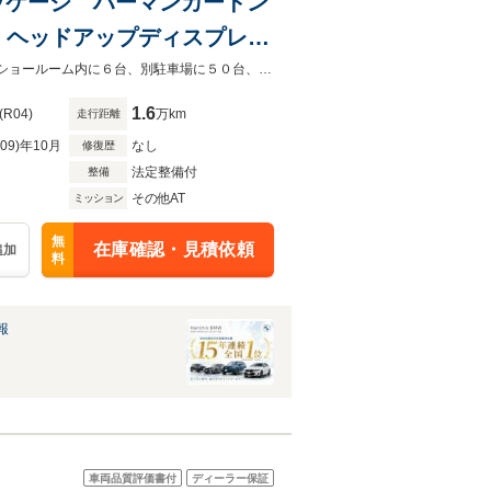
パッケージ ハーマンカードン
 ヘッドアップディスプレ
ートヒーター ワイヤレス充
☆BMW販売台数１５年連続日本一☆BMWローン各社取り扱い☆全国納車可能☆ショールーム内に６台、別駐車場に５０台、屋上駐車場に１５台展示可能な店舗となっております。
1.6
(R04)
万km
走行距離
R09)年10月
なし
修復歴
法定整備付
整備
その他AT
ミッション
無
在庫確認・見積依頼
追加
料
報
車両品質評価書付
ディーラー保証