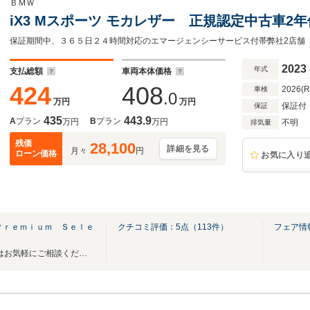
ＢＭＷ
iX3 Mスポーツ モカレザー 正規認定中古車2
2023
年式
支払総額
車両本体価格
424
408
2026(
車検
.0
万円
万円
保証付
保証
435
443.9
A
プラン
B
プラン
万円
万円
不明
排気量
残価
28,100
詳細を見る
月々
円
ローン価格
お気に入り
Ｐｒｅｍｉｕｍ Ｓｅｌｅ
クチコミ評価：
5
点（
113
件）
フェア情
ｙ
BMW認定中古車をお探しの際はお気軽にご相談ください。