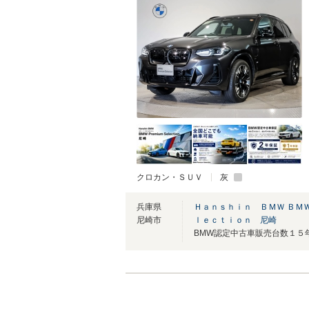
クロカン・ＳＵＶ
灰
兵庫県
Ｈａｎｓｈｉｎ ＢＭＷ ＢＭ
尼崎市
ｌｅｃｔｉｏｎ 尼崎
BMW認定中古車販売台数１５