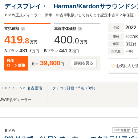
ディスプレイ・ Harman/Kardonサラウン
ノラマサンルーフ・Bluetooth接続・レザーシ
2022
年式
支払総額
車両本体価格
419
400
2027(
車検
.8
.0
万円
万円
保証付
保証
431.7
441.3
A
プラン
B
プラン
万円
万円
不明
排気量
残価
39,800
詳細を見る
月々
円
ローン価格
お気に入り
ｌｅｃｔｉｏｎ 名古屋瑞
クチコミ評価：
5
点（
3
件）
MW正規ディーラー
360°
画像付
オ
ＢＭＷ