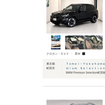
クロカン・ＳＵＶ
黒Ｍ
東京都
Ｔｏｍｅｉ－Ｙｏｋｏｈａｍａ
町田市
ｍｉｕｍ Ｓｅｌｅｃｔｉｏ