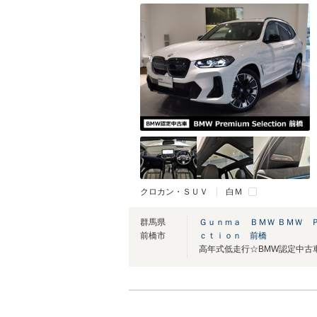
クロカン・ＳＵＶ
白Ｍ
群馬県
Ｇｕｎｍａ ＢＭＷ ＢＭＷ 
前橋市
ｃｔｉｏｎ 前橋