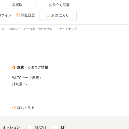
車買取
お役立ち記事
ログイン
閲覧履歴
お気に入り
iX3・電動シートの中古車・中古車情報
サイトマップ
燃費・カタログ情報
-
WLTCモード燃費：
-
排気量：
詳しく見る
ミッション
AT/CVT
MT