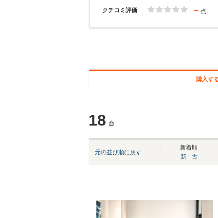
－
クチコミ評価
点
購入す
18
台
新着順
元の並び順に戻す
新
古