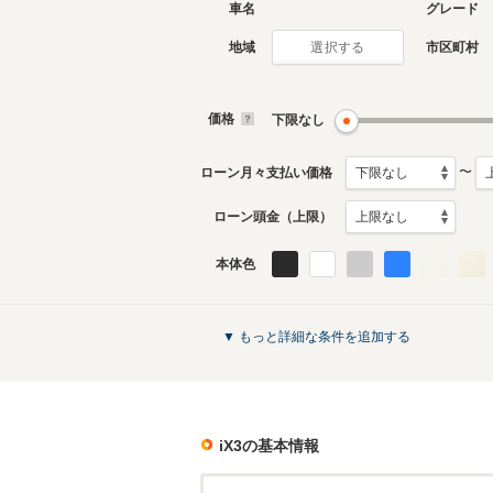
車名
グレード
地域
市区町村
選択する
価格
下限なし
〜
ローン月々支払い価格
ローン頭金（上限）
本体色
▼ もっと詳細な条件を追加する
iX3
の基本情報