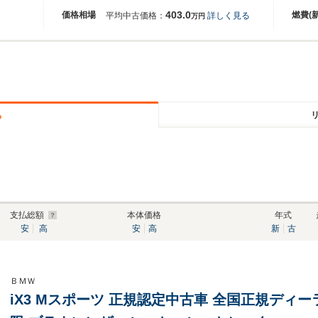
403.0
価格相場
燃費(
平均中古価格：
詳しく見る
万円
る
支払総額
本体価格
年式
安
高
安
高
新
古
ＢＭＷ
iX3 Mスポーツ 正規認定中古車 全国正規ディ