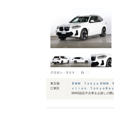
クロカン・ＳＵＶ
白
東京都
ＢＭＷ Ｔｏｋｙｏ ＢＭＷ 
江東区
ｃｔｉｏｎ ＴｏｋｙｏＢａ