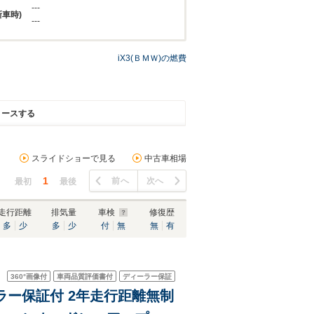
---
新車時)
---
iX3(ＢＭＷ)の燃費
リースする
スライドショーで見る
中古車相場
1
前へ
次へ
最初
最後
走行距離
排気量
車検
修復歴
多
少
多
少
付
無
無
有
360°
画像付
車両品質評価書付
ディーラー保証
ーラー保証付 2年走行距離無制