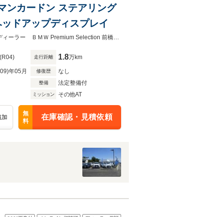
ハーマンカードン ステアリング
ヘッドアップディスプレイ
1オーナー 黒革 サンルーフ ハーマンカードン ステアリングヒーターＢＭＷ正規ディーラー ＢＭＷ Premium Selection 前橋 ２年間走行距離無制限保証 全国納車可能
1.8
(R04)
万km
走行距離
R09)年05月
なし
修復歴
法定整備付
整備
その他AT
ミッション
無
在庫確認・見積依頼
追加
料