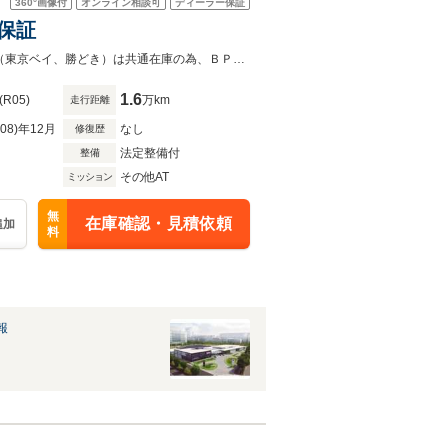
360°
画像付
オンライン相談可
ディーラー保証
年保証
保証期間中、３６５日２４時間対応のエマージェンシーサービス付帯弊社2店舗（東京ベイ、勝どき）は共通在庫の為、ＢＰＳ東京ベイにてご覧いただくことが可能です！
1.6
(R05)
万km
走行距離
R08)年12月
なし
修復歴
法定整備付
整備
その他AT
ミッション
無
在庫確認・見積依頼
追加
料
報