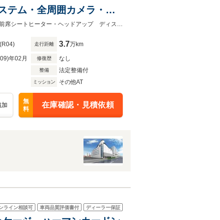
ドシステム・全周囲カメラ・パ
ート
ＢＭＷ正規ディーラー 新車・中古車取扱いしております認定中古車２年保証・前席シートヒーター・ヘッドアップ ディスプレイ
3.7
(R04)
万km
走行距離
R09)年02月
なし
修復歴
法定整備付
整備
その他AT
ミッション
無
在庫確認・見積依頼
追加
料
ンライン相談可
車両品質評価書付
ディーラー保証