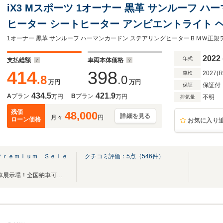
iX3 Mスポーツ 1オーナー 黒革 サンルーフ 
ヒーター シートヒーター アンビエントライト 
2022
年式
支払総額
車両本体価格
414
398
2027(
車検
.8
.0
万円
万円
保証付
保証
434.5
421.9
A
プラン
B
プラン
万円
万円
不明
排気量
残価
48,000
詳細を見る
月々
円
ローン価格
お気に入り
Ｐｒｅｍｉｕｍ Ｓｅｌｅ
クチコミ評価：
5
点（
546
件）
高年式低走行☆BMW認定中古車展示場！全国納車可能です！お気軽にご来店ください！