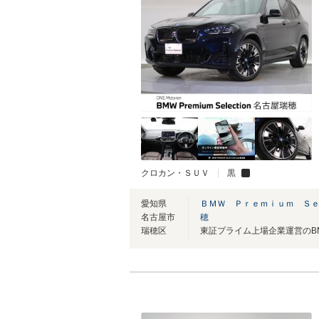
クロカン・ＳＵＶ
黒
愛知県
ＢＭＷ Ｐｒｅｍｉｕｍ Ｓｅ
名古屋市
穂
瑞穂区
東証プライム上場企業運営のB