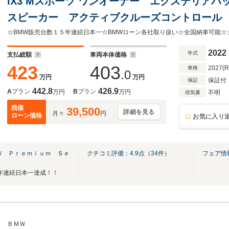
iX3 Mスポーツ ワンオーナー エクステリア
スピーカー アクティブクルーズコントロール
イ 電動リアゲート パノラマサンルーフ シ
電
2022
年式
支払総額
車両本体価格
423
403
2027(
車検
.0
万円
万円
保証付
保証
442.8
426.9
A
プラン
B
プラン
万円
万円
不明
排気量
残価
39,500
詳細を見る
月々
円
ローン価格
お気に入り
Ｗ Ｐｒｅｍｉｕｍ Ｓｅ
クチコミ評価：
4.9
点（
34
件）
フェア情
年連続日本一達成！！
ＢＭＷ