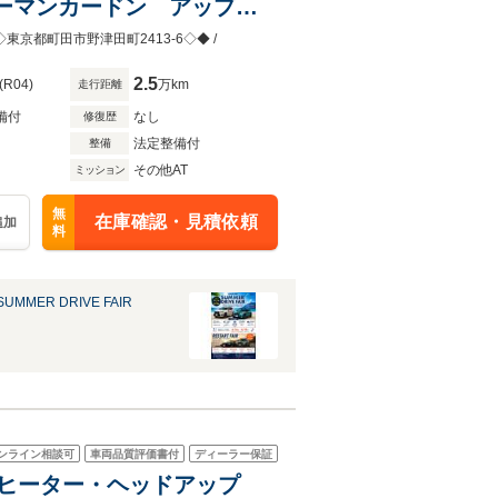
ーマンカードン アップル
ー 電動トランク 禁煙
◆◇東京都町田市野津田町2413-6◇◆ /
2.5
(R04)
万km
走行距離
備付
なし
修復歴
法定整備付
整備
その他AT
ミッション
無
在庫確認・見積依頼
追加
料
MMER DRIVE FAIR
ンライン相談可
車両品質評価書付
ディーラー保証
ートヒーター・ヘッドアップ