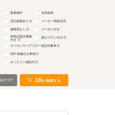
新着物件
未登録車
支払総額あり
メーカー系販売店
修復歴なし
クーポン付き
車両品質評価書
購入プラン付き
付き
カーセンサーアフター保証対象車
360
°画像付き車両
オンライン相談可
18
件をクリア
台 検索する