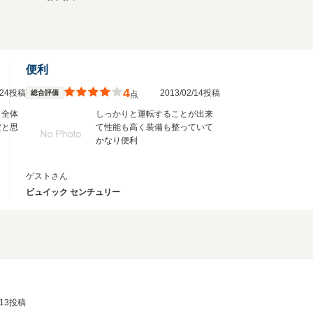
便利
4
3/24投稿
2013/02/14投稿
総合評価
点
、全体
しっかりと運転することが出来
だと思
て性能も高く装備も整っていて
かなり便利
ゲストさん
ビュイック センチュリー
2/13投稿