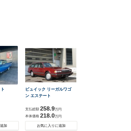
クト
ビュイック リーガルワゴ
ン エステート
258.9
支払総額
万円
218.0
本体価格
万円
追加
お気に入りに追加