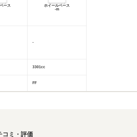
ベース
ホイールベース
m
-m
-
3301cc
FF
チコミ・評価