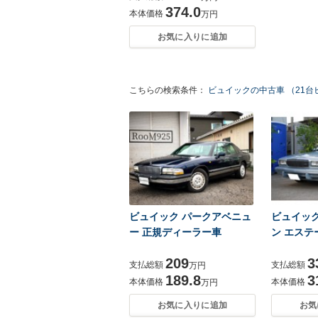
374.0
本体価格
万円
お気に入りに追加
こちらの検索条件：
ビュイックの中古車 （21台
ビュイック パークアベニュ
ビュイック
ー 正規ディーラー車
ン エステ
209
3
支払総額
支払総額
万円
189.8
3
本体価格
本体価格
万円
お気に入りに追加
お気