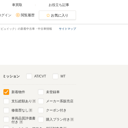
車買取
お役立ち記事
ログイン
閲覧履歴
お気に入り
（ビュイック）の新着中古車・中古車情報
サイトマップ
ミッション
AT/CVT
MT
新着物件
未登録車
支払総額あり
メーカー系販売店
修復歴なし
クーポン付き
車両品質評価書
購入プラン付き
付き