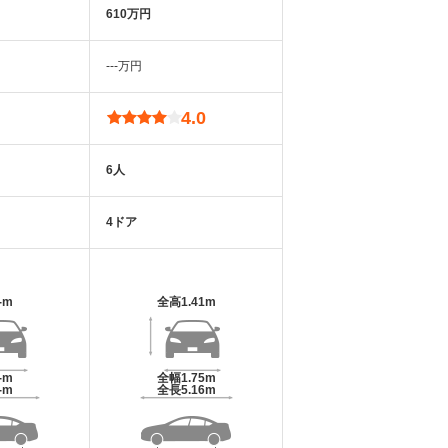
610万円
‐‐‐万円
4.0
6人
4ドア
-m
全高
1.41m
-m
全幅
1.75m
-m
全長
5.16m