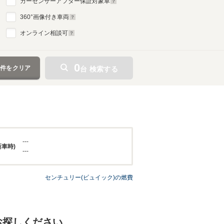
カーセンサーアフター保証対象車
360
°画像付き車両
オンライン相談可
0
条件をクリア
台 検索する
---
新車時)
---
センチュリー(ビュイック)の燃費
お探しください。