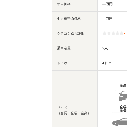
新車価格
‐‐‐万円
中古車平均価格
‐‐‐万円
-
クチコミ総合評価
乗車定員
5人
ドア数
4ドア
全高
全幅
サイズ
全長
（全長・全幅・全高）