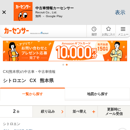
中古車情報カーセンサー
表示
Recruit Co., Ltd.
無料 － Google Play
履歴
お気に入り
メニュー
CX(熊本県)の中古車・中古車情報
シトロエン CX 熊本県
一覧から探す
地図から探す
更新時に
2
絞り込み
並べ替え
台
メール受信
シトロエン