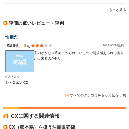
もっと見る
排気量
2946～2975cc
1579～1904cc
1998～29
評価の低いレビュー・評判
駆動方式
FF
FF
FF
快適だ
3
総合評価
2013/03/26投稿
点
室内がかなり広めに作られているので開放感あふれる走り
が出来るのが良い
ゲストさん
シトロエン CX
すべてのクチコミをもっと見る(3件)
CXに関する関連情報
CX（熊本県）を扱う注目販売店