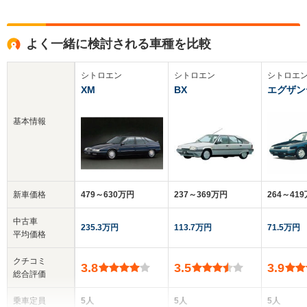
よく一緒に検討される車種を比較
シトロエン
シトロエン
シトロエ
XM
BX
エグザン
基本情報
新車価格
479～630万円
237～369万円
264～41
中古車
235.3万円
113.7万円
71.5万円
平均価格
クチコミ
3.8
3.5
3.9
総合評価
乗車定員
5人
5人
5人