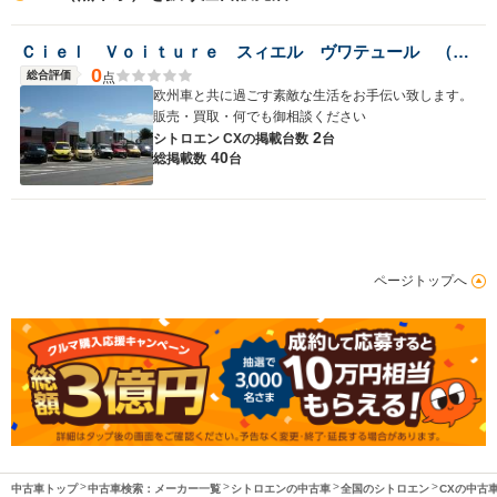
Ｃｉｅｌ Ｖｏｉｔｕｒｅ スィエル ヴワテュール （株）パインプレイン
0
総合評価
点
欧州車と共に過ごす素敵な生活をお手伝い致します。
販売・買取・何でも御相談ください
2
シトロエン CXの
掲載台数
台
40
総掲載数
台
ページトップへ
中古車トップ
中古車検索：メーカー一覧
シトロエンの中古車
全国のシトロエン
CXの中古