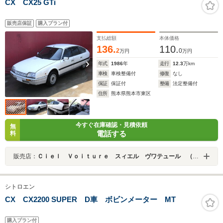
CX CX25 GTi
販売店保証
購入プラン付
支払総額
本体価格
136.
110.
2
0
万円
万円
年式
1986
年
走行
12.3
万km
車検
車検整備付
修復
なし
保証
保証付
整備
法定整備付
住所
熊本県熊本市東区
今すぐ在庫確認・見積依頼
無
電話する
料
販売店：
Ｃｉｅｌ Ｖｏｉｔｕｒｅ スィエル ヴワテュール （株）パインプレイン
シトロエン
CX CX2200 SUPER D車 ボビンメーター MT
購入プラン付