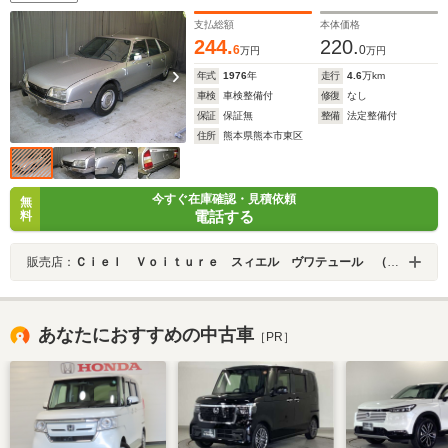
支払総額
本体価格
244.
220.
6
0
万円
万円
年式
1976
年
走行
4.6
万km
車検
車検整備付
修復
なし
保証
保証無
整備
法定整備付
住所
熊本県熊本市東区
今すぐ在庫確認・見積依頼
無
電話する
料
販売店：
Ｃｉｅｌ Ｖｏｉｔｕｒｅ スィエル ヴワテュール （株）パインプレイン
あなたにおすすめの中古車
［PR］