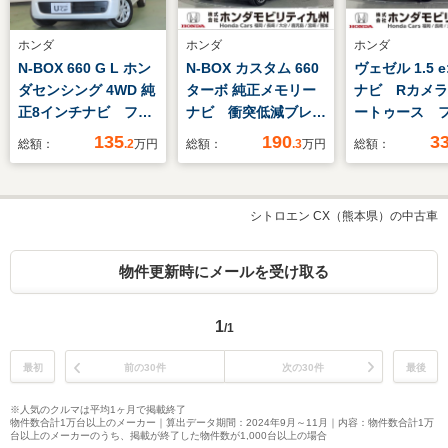
ホンダ
ホンダ
ホンダ
N-BOX 660 G L ホン
N-BOX カスタム 660
ヴェゼル 1.5 e
ダセンシング 4WD 純
ターボ 純正メモリー
ナビ Rカメ
正8インチナビ フル
ナビ 衝突低減ブレー
ートゥース 
セグ リアカメラ 前
キ リアカメラ 両側
TV
135
190
3
総額：
.2
万円
総額：
.3
万円
総額：
後ドラレコ エンス
電動スライドドア
タ 左側電動スライ
LEDヘッド 7速パド
ド ETC
ルシフト シートヒー
シトロエン CX（熊本県）の中古車
ター 純正15インチ
アルミホイール ETC
物件更新時にメールを受け取る
1
/1
最初
前の30件
次の30件
最後
※人気のクルマは平均1ヶ月で掲載終了
物件数合計1万台以上のメーカー｜算出データ期間：2024年9月～11月｜内容：物件数合計1万
台以上のメーカーのうち、掲載が終了した物件数が1,000台以上の場合