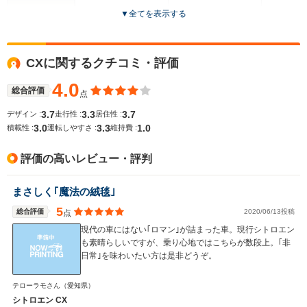
▼
全てを表示する
ドア数
5ドア
5ドア
5ドア
全高
全高
全高
CXに関するクチコミ・評価
1.4m
1.35m～1.37m
1.39
4.0
総合評価
点
3.7
3.3
3.7
デザイン :
走行性 :
居住性 :
全幅
全幅
全
サイズ
3.0
3.3
1.0
1.8m
1.68m～1.69m
1.
積載性 :
運転しやすさ :
維持費 :
全長
全長
(全長x全幅x全高)
4.71m
4.24m
4.45m
評価の高いレビュー・評判
まさしく｢魔法の絨毯｣
ホイールベース
ホイールベース
ホイー
-m
-m
5
総合評価
2020/06/13投稿
点
現代の車にはない｢ロマン｣が詰まった車。現行シトロエン
も素晴らしいですが、乗り心地ではこちらが数段上。｢非
日常｣を味わいたい方は是非どうぞ。
WLTCモード
-
-
-
テローラモさん
（愛知県）
燃費
シトロエン CX