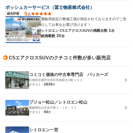
ボッシュカーサービス（冨士物産株式会社）
5
総合評価
点
運輸局指定の整備工場が併設されておりますのでご安
心してお車をお選び頂けます！
1
シトロエン C5エアクロスSUVの
掲載台数
台
30
総掲載数
台
C5エアクロスSUVのクチコミ件数が多い販売店
コミコミ価格の中古車専門店 パッカーズ
京都府京都市伏見区羽束師古川町１９２
2839
クチコミ：
件
プジョー松山／シトロエン松山
愛媛県松山市余戸南２－１８－２２
94
クチコミ：
件
シトロエン一宮