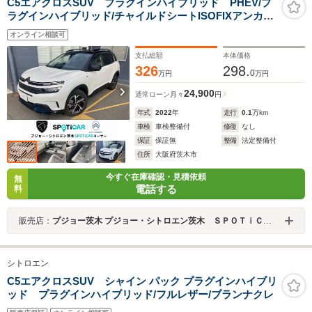
C5エアクロスSUV プラグインハイブリッド PHEV/プ
ラグインハイブリッド/チャイルドシートISOFIXアンカー/
タイヤ空気圧警告灯/8インチタッチスクリーン/パノラミ
オンライン相談可
ックガラスサンルーフ/先進運転支援システム/バックカメ
ラ(トップリアビジョン機能付)/Bluetooth
支払総額
本体価格
326
298.
0
万円
万円
24,900
通常ローン
月々
円
年式
2022
年
走行
0.1
万km
車検
車検整備付
修復
なし
保証
保証無
整備
法定整備付
住所
大阪府茨木市
今すぐ在庫確認・見積依頼
無
電話する
料
販売店：
プジョー茨木 プジョー・シトロエン茨木 ＳＰＯＴｉＣＡＲコーナー
シトロエン
C5エアクロスSUV シャイン パック プラグインハイブリ
ッド プラグインハイブリッド/フルレザー/ブランナクレ