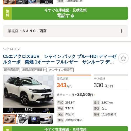
住所
兵庫県西宮市
今すぐ在庫確認・見積依頼
無
電話する
料
販売店：
ＳＡＮＣ．西宮
シトロエン
C5エアクロスSUV シャイン パック ブルーHDi ディーゼ
ルターボ 禁煙 1オーナー フルレザー サンルーフ ディ
スプレイオーディオ シートヒーター 電動シート Bカメラ
販売店保証
車両品質評価書付
オンライン相談可
前後コーナーセンサー 衝突被害軽減ブレーキ ハンズフリ
ー電動テールゲート 前後ドラレコ ETC スマートキー
支払総額
本体価格
343
330.
3
万円
万円
23,500
通常ローン
月々
円
年式
2022
年
走行
1.9
万km
車検
'27/10
修復
なし
保証
保証付
整備
法定整備付
住所
兵庫県宝塚市
今すぐ在庫確認・見積依頼
無