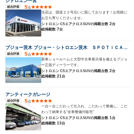
シトロエン一宮
5
総合評価
点
当店は、国道２２号沿いに面しております！お気軽に
お立ち寄りくださいませ。
2
シトロエン C5エアクロスSUVの
掲載台数
台
7
総掲載数
台
プジョー茨木 プジョー・シトロエン茨木 ＳＰＯＴｉＣＡＲコーナー
5
総合評価
点
新車ショールームと大型中古車展示場を備えるプジョ
ー正規ディーラーです。
2
シトロエン C5エアクロスSUVの
掲載台数
台
21
総掲載数
台
アンティークガレージ
5
総合評価
点
一台一台こだわって仕入れ、こだわって整備し、こだ
わって納車する”全車整備付販売”
1
シトロエン C5エアクロスSUVの
掲載台数
台
13
総掲載数
台