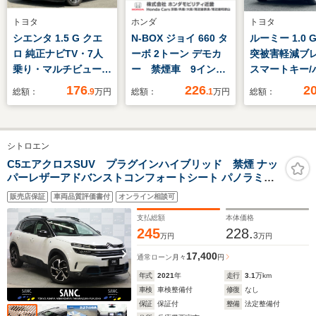
トヨタ
ホンダ
トヨタ
シエンタ 1.5 G クエ
N-BOX ジョイ 660 タ
ルーミー 1.0 G
ロ 純正ナビTV・7人
ーボ 2トーン デモカ
突被害軽減ブレ
乗り・マルチビューカ
ー 禁煙車 9インチ
スマートキー/
メラ・両側パワースラ
ナビ 全周囲カメラ
モニター/両側
176
226
2
総額：
.9
万円
総額：
.1
万円
総額：
イドドア・ハーフレザ
ドラレコ ETC 両側
ライドドア/ナ
ーシート・LEDヘッド
電動スライドドア ア
セグTV
ライト・Bluetooth・
ダプティブクルーズコ
シトロエン
ワンオーナー車
ントロール シートヒ
ーター Bluetooth
C5エアクロスSUV プラグインハイブリッド 禁煙 ナッ
パーレザーアドバンストコンフォートシート パノラミッ
LEDヘッドライト 衝
クスライディングルーフ 純正ナビTV カープレイ対応 ハ
突被害軽減ブレーキ
販売店保証
車両品質評価書付
オンライン相談可
ンズフリー電動リアゲート インテリジェントハイビーム
ハイウェイドライブアシスト
支払総額
本体価格
245
228.
3
万円
万円
17,400
通常ローン
月々
円
年式
2021
年
走行
3.1
万km
車検
車検整備付
修復
なし
保証
保証付
整備
法定整備付