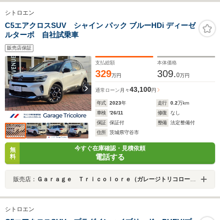
シトロエン
C5エアクロスSUV シャイン パック ブルーHDi ディーゼ
ルターボ 自社試乗車
販売店保証
支払総額
本体価格
329
309.
0
万円
万円
43,100
通常ローン
月々
円
年式
2023
年
走行
0.2
万km
車検
'26/11
修復
なし
保証
保証付
整備
法定整備付
住所
茨城県守谷市
今すぐ在庫確認・見積依頼
無
電話する
料
販売店：
Ｇａｒａｇｅ Ｔｒｉｃｏｌｏｒｅ（ガレージトリコロール）
シトロエン