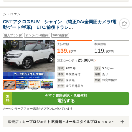
シトロエン
C5エアクロスSUV シャイン (純正DA/全周囲カメラ/電
動ゲート/半革) ETC/前後ドラレ
コ/AppleCarPlay/Androidauto/ハーフレザーシート/ハン
購入プラン付
オンライン相談可
360°画像付
ズフリー付き電動リアゲート/クルコン/アクティブセーフ
ティブレーキ/疲労検知/BSM/LEDライト
支払総額
本体価格
139.
119.
8
9
万円
万円
25,800
通常ローン
月々
円
年式
2021
年
走行
5.3
万km
車検
車検整備付
修復
あり
保証
保証無
整備
法定整備付
住所
埼玉県越谷市
今すぐ在庫確認・見積依頼
無
電話する
料
カーセンサーアフター保証がAプランに付いています
販売店：
カープロジェクト 弐番館～オールスタイルプロｓｈｏｐ～