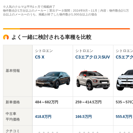
※人気のクルマは平均1ヶ月で掲載終了
物件数合計1万台以上のメーカー｜算出データ期間：2024年9月～11月｜内容：物件数合計1万
台以上のメーカーのうち、掲載が終了した物件数が1,000台以上の場合
よく一緒に検討される車種を比較
シトロエン
シトロエン
シトロエ
C5 X
C3エアクロスSUV
C5エア
基本情報
新車価格
484～682万円
259～414.5万円
535～57
中古車
418.8万円
166.5万円
555.6万円
平均価格
クチコミ