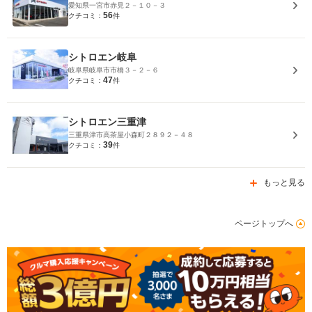
愛知県一宮市赤見２－１０－３
56
クチコミ：
件
シトロエン岐阜
岐阜県岐阜市市橋３－２－６
47
クチコミ：
件
シトロエン三重津
三重県津市高茶屋小森町２８９２－４８
39
クチコミ：
件
もっと見る
ページトップへ