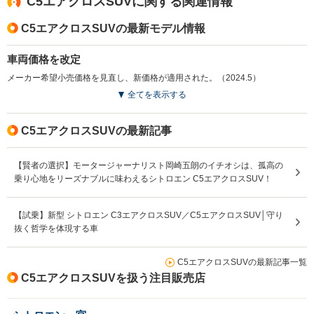
C5エアクロスSUVに関する関連情報
12.8km/L
18.0km/L
WLTCモード
└市街地:15
└郊外:18.2～
└郊外:15.0～
燃費
└郊外:21.
C5エアクロスSUVの最新モデル情報
18.4km/L
21.3km/L
└高速道路:2
└高速道路:19.0～
└高速道路:16.4～
19.5km/L
23.2km/L
車両価格を改定
メーカー希望小売価格を見直し、新価格が適用された。（2024.5）
排気量
1598cc
1199～1498cc
1199cc
全てを表示する
駆動方式
FF
FF
FF
C5エアクロスSUVの最新記事
【賢者の選択】モータージャーナリスト岡崎五朗のイチオシは、孤高の
乗り心地をリーズナブルに味わえるシトロエン C5エアクロスSUV！
【試乗】新型 シトロエン C3エアクロスSUV／C5エアクロスSUV│守り
抜く哲学を体現する車
C5エアクロスSUVの最新記事一覧
C5エアクロスSUVを扱う注目販売店