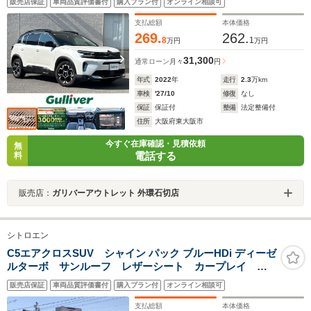
販売店保証
車両品質評価書付
購入プラン付
オンライン相談可
トキー2個 衝突軽減ブレーキ レーダークルーズコントロ
ール ブラインドスポットモニタ LEDオートライト 禁煙
支払総額
本体価格
269.
262.
8
1
万円
万円
31,300
通常ローン
月々
円
年式
2022
年
走行
2.3
万km
車検
'27/10
修復
なし
保証
保証付
整備
法定整備付
住所
大阪府東大阪市
今すぐ在庫確認・見積依頼
無
電話する
料
販売店：
ガリバーアウトレット 外環石切店
シトロエン
C5エアクロスSUV シャイン パック ブルーHDi ディーゼ
ルターボ サンルーフ レザーシート カープレイ
ACC リアカメラ
販売店保証
車両品質評価書付
購入プラン付
オンライン相談可
支払総額
本体価格