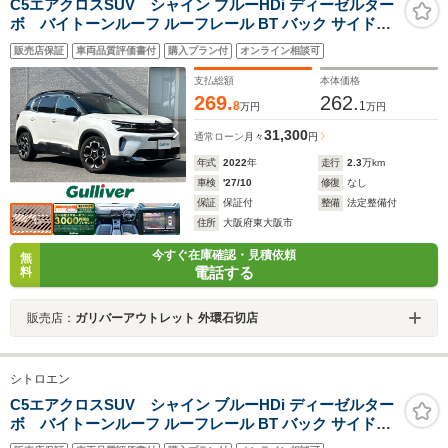
C5エアクロスSUV シャイン ブルーHDi ディーゼルター
ボ バイトーンルーフ ルーフレール BT バック サイドカ
メラ ETC パワーバックドア ハーフレザーシート スマー
販売店保証
車両品質評価書付
購入プラン付
オンライン相談可
トキー2個 衝突軽減ブレーキ レーダークルーズコントロ
ール ブラインドスポットモニタ LEDオートライト 禁煙
支払総額
本体価格
269.
262.
8
1
万円
万円
31,300
通常ローン
月々
円
年式
2022
年
走行
2.3
万km
車検
'27/10
修復
なし
保証
保証付
整備
法定整備付
住所
大阪府東大阪市
今すぐ在庫確認・見積依頼
無
電話する
料
販売店：
ガリバーアウトレット 外環石切店
シトロエン
C5エアクロスSUV シャイン ブルーHDi ディーゼルター
ボ バイトーンルーフ ルーフレール BT バック サイドカ
メラ ETC パワーバックドア ハーフレザーシート スマー