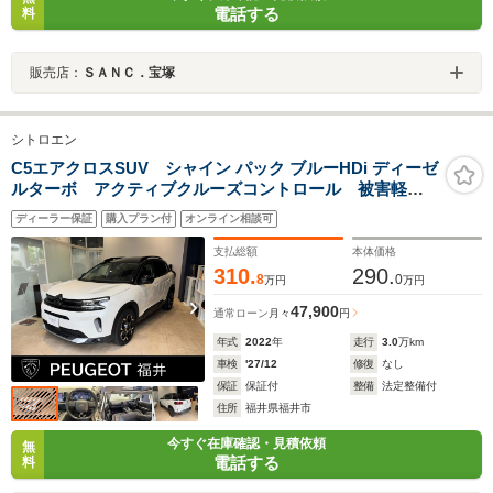
電話する
料
販売店：
ＳＡＮＣ．宝塚
シトロエン
C5エアクロスSUV シャイン パック ブルーHDi ディーゼ
ルターボ アクティブクルーズコントロール 被害軽減
ブレーキ レーンキープアシスト バックカメラ パノ
ディーラー保証
購入プラン付
オンライン相談可
ラミックサンルーフ レザーシート 運転席パワーシー
ト アクティブハイビーム ディスプレイオーディオ
支払総額
本体価格
純正18AW
310.
290.
8
0
万円
万円
47,900
通常ローン
月々
円
年式
2022
年
走行
3.0
万km
車検
'27/12
修復
なし
保証
保証付
整備
法定整備付
住所
福井県福井市
今すぐ在庫確認・見積依頼
無
電話する
料