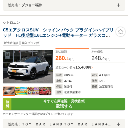
販売店：
プジョー福井
シトロエン
C5エアクロスSUV シャイン パック プラグインハイブリ
ッド FL後期型1.6Lエンジン+電動モーター ガラスコー
ティング済禁煙車 純正ナビTV 電動開閉SR ハイドロサス
販売店保証
購入プラン付
黒革Pシート&ヒーター マッサージ機能 AppleCarPlay
ETCドラレコ Pアシスト セーフティB ACC BSM レーン
支払総額
本体価格
キープ
260.
248.
4
0
万円
万円
15,400
通常ローン
月々
円
年式
2022
年
走行
4.1
万km
車検
'27/11
修復
なし
保証
保証付
整備
法定整備付
住所
滋賀県栗東市
今すぐ在庫確認・見積依頼
無
電話する
料
カーセンサーアフター保証がA/Bプランに付いています
販売店：
ＴＯＹ ＣＡＲ ＬＡＮＤ ＴＯＹ ＣＡＲ ＬＡＮＤ＋ 栗東店