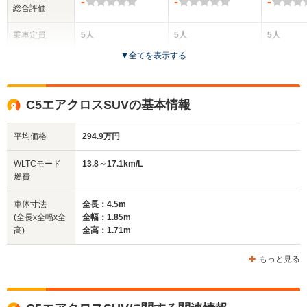
-
-
-
総合評価
乗車定員
5人
5人
5人
▼
全てを表示する
ドア数
5ドア
5ドア
5ドア
全高
全高
全
C5エアクロスSUVの基本情報
1.49m
1.63m
1.
平均価格
294.9万円
全幅
全幅
全
WLTCモード
13.8～17.1km/L
サイズ
1.87m
1.77m
1.
燃費
全長
全長
(全長x全幅x全高)
4.81m
4.16m
4.
車体寸法
全長：4.5m
(全長x全幅x全
全幅：1.85m
高)
全高：1.71m
ホイールベース
ホイールベース
ホイー
-m
-m
もっと見る
17.0～17.3km/L
14.7～21.3km/L
└市街地:12.7～
└市街地:11.6～
19.4km/L