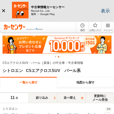
中古車情報カーセンサー
表示
Recruit Co., Ltd.
無料 － Google Play
履歴
お気に入り
メニュー
C5エアクロスSUV・パール［真珠］の中古車・中古車情報
シトロエン C5エアクロスSUV パール系
一覧から探す
地図から探す
更新時に
11
絞り込み
並べ替え
台
メール受信
シトロエン
PR