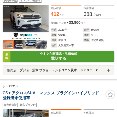
販売店保証
オンライン相談可
支払総額
本体価格
412
388.
0
万円
万円
33,900
残価ローン
月々
円
年式
2023
年
走行
300
km
車検
'26/11
修復
なし
保証
保証付
整備
法定整備無
住所
大阪府茨木市
今すぐ在庫確認・見積依頼
無
電話する
料
販売店：
プジョー茨木 プジョー・シトロエン茨木 ＳＰＯＴｉＣＡＲコーナー
シトロエン
C5エアクロスSUV マックス プラグインハイブリッド
登録済未使用車
販売店保証
購入プラン付
支払総額
本体価格