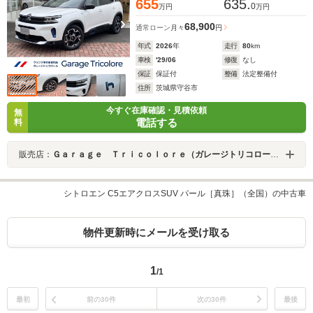
655
635.
0
万円
万円
68,900
通常ローン
月々
円
年式
2026
年
走行
80
km
車検
'29/06
修復
なし
保証
保証付
整備
法定整備付
住所
茨城県守谷市
今すぐ在庫確認・見積依頼
無
電話する
料
販売店：
Ｇａｒａｇｅ Ｔｒｉｃｏｌｏｒｅ（ガレージトリコロール）
シトロエン C5エアクロスSUV パール［真珠］（全国）の中古車
物件更新時にメールを受け取る
1
/1
最初
前の30件
次の30件
最後