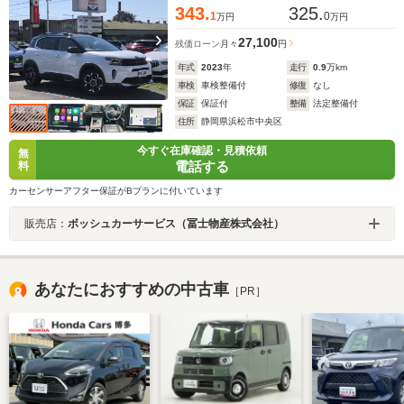
343.
325.
1
0
万円
万円
27,100
残価ローン
月々
円
年式
2023
年
走行
0.9
万km
車検
車検整備付
修復
なし
保証
保証付
整備
法定整備付
住所
静岡県浜松市中央区
今すぐ在庫確認・見積依頼
無
電話する
料
カーセンサーアフター保証がBプランに付いています
販売店：
ボッシュカーサービス（冨士物産株式会社）
あなたにおすすめの中古車
［PR］