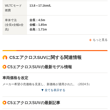
全幅
全幅
全
WLTCモード
13.8～17.1km/L
サイズ
1.87m
1.77m
1.
燃費
全長
全長
(全長x全幅x全高)
4.81m
4.16m
4.
車体寸法
全長：4.5m
(全長x全幅x全
全幅：1.85m
高)
全高：1.71m
ホイールベース
ホイールベース
ホイー
-m
-m
もっと見る
17.0～17.3km/L
14.7～21.3km/L
└市街地:12.7～
└市街地:11.6～
19.4km/L
C5エアクロスSUVに関する関連情報
12.8km/L
18.0km/L
WLTCモード
└市街地:15
└郊外:18.2～
└郊外:15.0～
燃費
└郊外:21.
C5エアクロスSUVの最新モデル情報
18.4km/L
21.3km/L
└高速道路:2
└高速道路:19.0～
└高速道路:16.4～
19.5km/L
23.2km/L
車両価格を改定
メーカー希望小売価格を見直し、新価格が適用された。（2024.5）
排気量
1598cc
1199～1498cc
1199cc
全てを表示する
駆動方式
FF
FF
FF
C5エアクロスSUVの最新記事