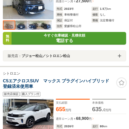
27,500
残価ローン
月々
円
年式
2023
年
走行
1.5
万km
車検
車検整備付
修復
なし
保証
保証付
整備
法定整備付
住所
愛媛県松山市
今すぐ在庫確認・見積依頼
無
電話する
料
販売店：
プジョー松山／シトロエン松山
シトロエン
C5エアクロスSUV マックス プラグインハイブリッド
登録済未使用車
販売店保証
購入プラン付
支払総額
本体価格
655
635.
0
万円
万円
68,900
通常ローン
月々
円
年式
2026
年
走行
80
km