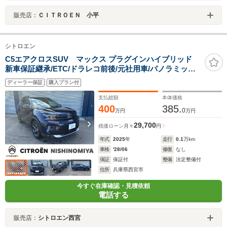
販売店：
ＣＩＴＲＯＥＮ 小平
シトロエン
C5エアクロスSUV マックス プラグインハイブリッド
新車保証継承/ETC/ドラレコ前後/元社用車/パノラミック
サンルーフ/LEDヘッドライト/クルーズコントロール/レー
ディーラー保証
購入プラン付
ンキープアシスト/カープレイ/アンドロイドオート/純正18
インチアロイホイール/
支払総額
本体価格
400
385.
0
万円
万円
29,700
残価ローン
月々
円
年式
2025
年
走行
0.1
万km
車検
'28/06
修復
なし
保証
保証付
整備
法定整備付
住所
兵庫県西宮市
今すぐ在庫確認・見積依頼
電話する
販売店：
シトロエン西宮