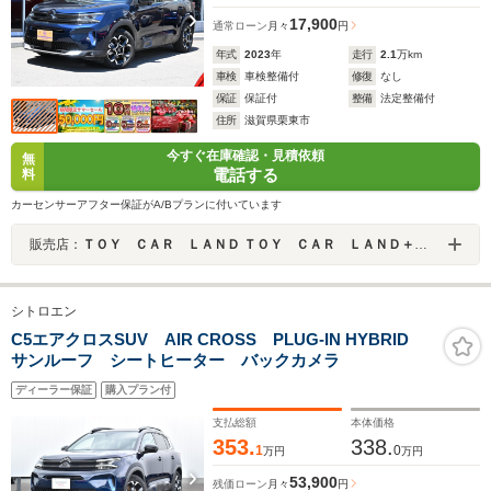
17,900
通常ローン
月々
円
年式
2023
年
走行
2.1
万km
車検
車検整備付
修復
なし
保証
保証付
整備
法定整備付
住所
滋賀県栗東市
今すぐ在庫確認・見積依頼
無
電話する
料
カーセンサーアフター保証がA/Bプランに付いています
販売店：
ＴＯＹ ＣＡＲ ＬＡＮＤ ＴＯＹ ＣＡＲ ＬＡＮＤ＋ 栗東店
シトロエン
C5エアクロスSUV AIR CROSS PLUG-IN HYBRID
サンルーフ シートヒーター バックカメラ
ディーラー保証
購入プラン付
支払総額
本体価格
353.
338.
1
0
万円
万円
53,900
残価ローン
月々
円