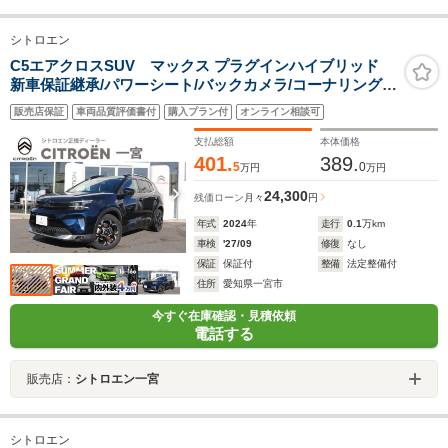
シトロエン
C5エアクロスSUV マックス プラグインハイブリッド
新車保証継承/パワーシート/バックカメラ/コーナリングセ
ンサー/電動テールゲート/LEDヘッドライト/アクティブク
販売店保証
車両品質評価書付
購入プラン付
オンライン相談可
ルーズコントロール/ブラインドスポットモニター/純正18
インチアルミホイール/フロントシートヒーター
支払総額
本体価格
401.
389.
5
0
万円
万円
24,300
残価ローン
月々
円
年式
2024
年
走行
0.1
万km
車検
'27/09
修復
なし
保証
保証付
整備
法定整備付
住所
愛知県一宮市
今すぐ在庫確認・見積依頼
電話する
販売店：
シトロエン一宮
シトロエン