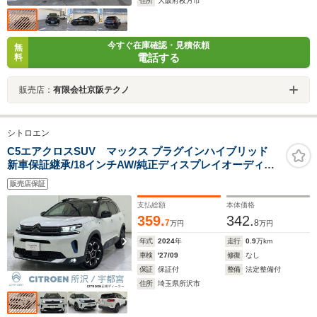
住所
大阪府枚方市
今すぐ在庫確認・見積依頼
無
電話する
料
販売店：
有限会社京阪テクノ
シトロエン
C5エアクロスSUV マックス プラグインハイブリッド
新車保証継承/18インチAW/純正ディスプレイオーディオ/
本革パワーシート/シートベンチレーション/スマートキー/
販売店保証
アダプティブクルーズコントロール/パノラミックサンル
ーフ/LEDヘッドライト/パワーバックドア
支払総額
本体価格
359.
342.
7
8
万円
万円
年式
2024
年
走行
0.9
万km
車検
'27/09
修復
なし
保証
保証付
整備
法定整備付
住所
埼玉県所沢市