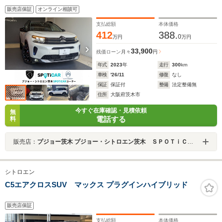
販売店保証
オンライン相談可
支払総額
本体価格
412
388.
0
万円
万円
33,900
残価ローン
月々
円
年式
2023
年
走行
300
km
車検
'26/11
修復
なし
保証
保証付
整備
法定整備無
住所
大阪府茨木市
今すぐ在庫確認・見積依頼
無
電話する
料
販売店：
プジョー茨木 プジョー・シトロエン茨木 ＳＰＯＴｉＣＡＲコーナー
シトロエン
C5エアクロスSUV マックス プラグインハイブリッド
販売店保証
支払総額
本体価格