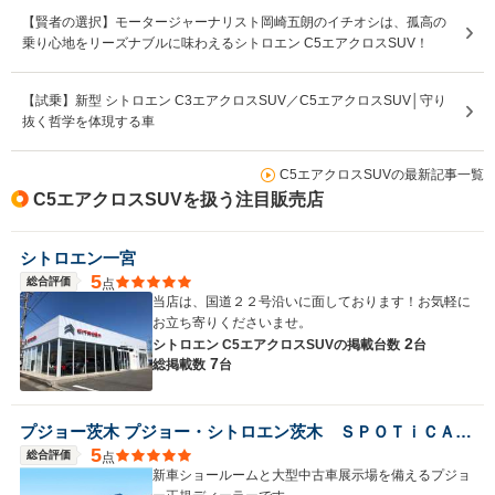
【賢者の選択】モータージャーナリスト岡崎五朗のイチオシは、孤高の
乗り心地をリーズナブルに味わえるシトロエン C5エアクロスSUV！
【試乗】新型 シトロエン C3エアクロスSUV／C5エアクロスSUV│守り
抜く哲学を体現する車
C5エアクロスSUVの最新記事一覧
C5エアクロスSUVを扱う注目販売店
シトロエン一宮
5
総合評価
点
当店は、国道２２号沿いに面しております！お気軽に
お立ち寄りくださいませ。
2
シトロエン C5エアクロスSUVの
掲載台数
台
7
総掲載数
台
プジョー茨木 プジョー・シトロエン茨木 ＳＰＯＴｉＣＡＲコーナー
5
総合評価
点
新車ショールームと大型中古車展示場を備えるプジョ