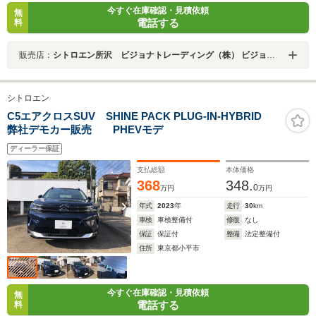
今すぐ在庫確認・見積依頼
無
電話する
料
販売店：
シトロエン所沢 ビジョナトレーディング（株） ビジョナグループ
シトロエン
C5エアクロスSUV SHINE PACK PLUG-IN-HYBRID
弊社デモカー販売 PHEVモデ
ディーラー保証
支払総額
本体価格
368
348.
0
万円
万円
年式
2023
年
走行
30
km
車検
車検整備付
修復
なし
保証
保証付
整備
法定整備付
住所
東京都小平市
今すぐ在庫確認・見積依頼
無
電話する
料