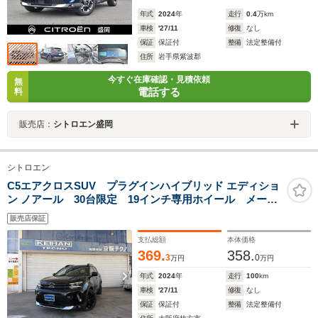
年式
2024
年
走行
0.4
万km
車検
'27/11
修復
なし
保証
保証付
整備
法定整備付
住所
岩手県紫波郡
今すぐ在庫確認・見積依頼
無
電話する
料
販売店：
シトロエン盛岡
シトロエン
C5エアクロスSUV プラグインハイブリッド エディショ
ン ノアール 30台限定 19インチ専用ホイール メーカ
ー保証付き
販売店保証
支払総額
本体価格
369.
358.
3
0
万円
万円
年式
2024
年
走行
100
km
車検
'27/11
修復
なし
保証
保証付
整備
法定整備付