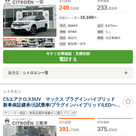
ニター
支払総額
本体価格
249.
233.
5
0
万円
万円
10,100
残価ローン
月々
円
年式
2022
年
走行
4.2
万km
車検
'27/03
修復
なし
保証
保証付
整備
法定整備付
住所
愛知県一宮市
今すぐ在庫確認・見積依頼
電話する
販売店：
シトロエン一宮
シトロエン
C5エアクロスSUV マックス プラグインハイブリッド
新車保証継承/元試乗車/プラグインハイブリッド/LEDヘッ
ドライト(オート機能)/ACC/バックカメラ/アップルカープ
ディーラー保証
車両品質評価書付
購入プラン付
レイ・アンドロイドオート対応/パノラミックサンルーフ/
アドバンスコンフォートシート
支払総額
本体価格
391.
375.
7
0
万円
万円