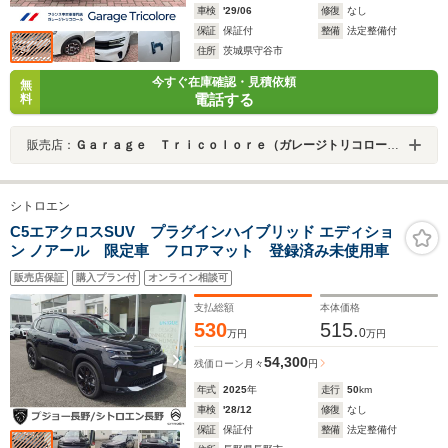
車検
'29/06
修復
なし
保証
保証付
整備
法定整備付
住所
茨城県守谷市
今すぐ在庫確認・見積依頼
無
電話する
料
販売店：
Ｇａｒａｇｅ Ｔｒｉｃｏｌｏｒｅ（ガレージトリコロール）
シトロエン
C5エアクロスSUV プラグインハイブリッド エディショ
ン ノアール 限定車 フロアマット 登録済み未使用車
販売店保証
購入プラン付
オンライン相談可
支払総額
本体価格
530
515.
0
万円
万円
54,300
残価ローン
月々
円
年式
2025
年
走行
50
km
車検
'28/12
修復
なし
保証
保証付
整備
法定整備付