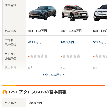
基本情報
新車価格
484～682万円
259～414.5万円
535～57
中古車
418.8万円
166.5万円
555.6万円
平均価格
クチコミ
-
-
-
総合評価
乗車定員
5人
5人
5人
▼
全てを表示する
ドア数
5ドア
5ドア
5ドア
全高
全高
全
C5エアクロスSUVの基本情報
1.49m
1.63m
1.
平均価格
294.9万円