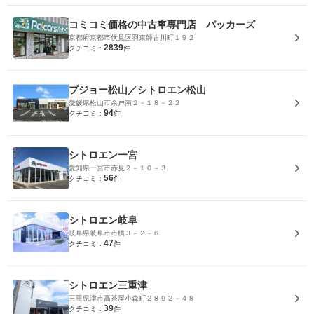
コミコミ価格の中古車専門店 パッカーズ
京都府京都市伏見区羽束師古川町１９２
2839
クチコミ：
件
プジョー松山／シトロエン松山
愛媛県松山市余戸南２－１８－２２
94
クチコミ：
件
シトロエン一宮
愛知県一宮市赤見２－１０－３
56
クチコミ：
件
シトロエン岐阜
岐阜県岐阜市市橋３－２－６
47
クチコミ：
件
シトロエン三重津
三重県津市高茶屋小森町２８９２－４８
39
クチコミ：
件