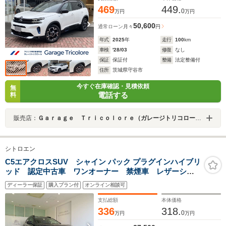
469
449.
0
万円
万円
50,600
通常ローン
月々
円
年式
2025
年
走行
100
km
車検
'28/03
修復
なし
保証
保証付
整備
法定整備付
住所
茨城県守谷市
今すぐ在庫確認・見積依頼
無
電話する
料
販売店：
Ｇａｒａｇｅ Ｔｒｉｃｏｌｏｒｅ（ガレージトリコロール）
シトロエン
C5エアクロスSUV シャイン パック プラグインハイブリ
ッド 認定中古車 ワンオーナー 禁煙車 レザーシー
ト サンルーフ ETC LED カープレイ 電動リアゲ
ディーラー保証
購入プラン付
オンライン相談可
ート 取説 保証書 記録簿 スペアキー フロアマッ
ト
支払総額
本体価格
336
318.
0
万円
万円