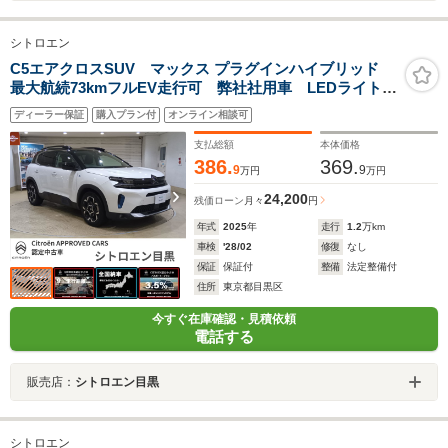
シトロエン
C5エアクロスSUV マックス プラグインハイブリッド
最大航続73kmフルEV走行可 弊社社用車 LEDライト
18インチAW パノラミックサンルーフ 4コーナーセン
ディーラー保証
購入プラン付
オンライン相談可
サー&バックカメラ アドバンスドコンフォート
A.D.A.S先進予防安全性能 AppleCarPlay&AndroidAuto
支払総額
本体価格
386.
369.
9
9
万円
万円
24,200
残価ローン
月々
円
年式
2025
年
走行
1.2
万km
車検
'28/02
修復
なし
保証
保証付
整備
法定整備付
住所
東京都目黒区
今すぐ在庫確認・見積依頼
電話する
販売店：
シトロエン目黒
シトロエン