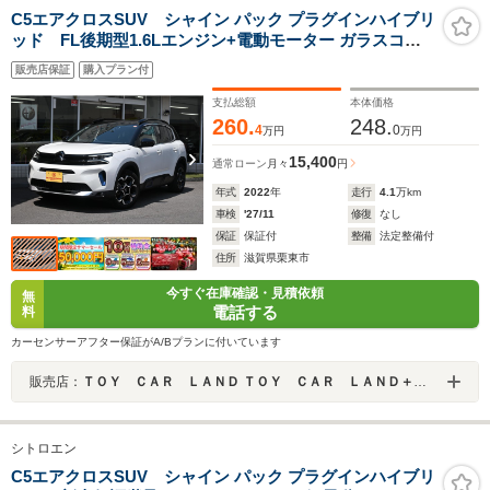
C5エアクロスSUV シャイン パック プラグインハイブリ
ッド FL後期型1.6Lエンジン+電動モーター ガラスコー
ティング済禁煙車 純正ナビTV 電動開閉SR ハイドロサス
販売店保証
購入プラン付
黒革Pシート&ヒーター マッサージ機能 AppleCarPlay
ETCドラレコ Pアシスト セーフティB ACC BSM レーン
支払総額
本体価格
キープ
260.
248.
4
0
万円
万円
15,400
通常ローン
月々
円
年式
2022
年
走行
4.1
万km
車検
'27/11
修復
なし
保証
保証付
整備
法定整備付
住所
滋賀県栗東市
今すぐ在庫確認・見積依頼
無
電話する
料
カーセンサーアフター保証がA/Bプランに付いています
販売店：
ＴＯＹ ＣＡＲ ＬＡＮＤ ＴＯＹ ＣＡＲ ＬＡＮＤ＋ 栗東店
シトロエン
C5エアクロスSUV シャイン パック プラグインハイブリ