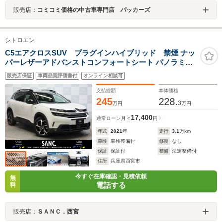
販売店：
コミコミ価格の中古車専門店 パッカーズ
シトロエン
C5エアクロスSUV プラグインハイブリッド 禁煙 ナッ
パーレザーアドバンストコンフォートシート パノラミッ
クスライディングルーフ 純正ナビTV カープレイ対応 ハ
販売店保証
車両品質評価書付
オンライン相談可
ンズフリー電動リアゲート インテリジェントハイビーム
ハイウェイドライブアシスト
支払総額
本体価格
245
228.
3
万円
万円
17,400
通常ローン
月々
円
年式
2021
年
走行
3.1
万km
車検
車検整備付
修復
なし
保証
保証付
整備
法定整備付
住所
兵庫県西宮市
今すぐ在庫確認・見積依頼
無
電話する
料
販売店：
ＳＡＮＣ．西宮