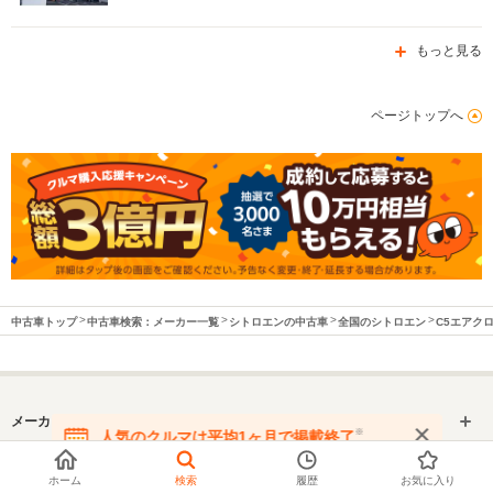
もっと見る
ページトップへ
中古車トップ
中古車検索：メーカー一覧
シトロエンの中古車
全国のシトロエン
C5エアク
メーカーから中古車を探す
※
人気のクルマは平均1ヶ月で掲載終了
在庫が無くなる前にお問い合わせください
シトロエンの中古車を関連情報から探す
ホーム
検索
履歴
お気に入り