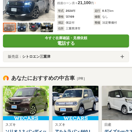
21,100
残価ローン
月々
円
年式
2024
年
走行
0.5
万km
車検
'27/09
修復
なし
保証
保証付
整備
法定整備付
住所
三重県津市
今すぐ在庫確認・見積依頼
電話する
販売店：
シトロエン三重津
あなたにおすすめの中古車
［PR］
スズキ
スズキ
日産
ソリオ 1.2 バンディッ
アルトラパン 660 L
デイズルークス