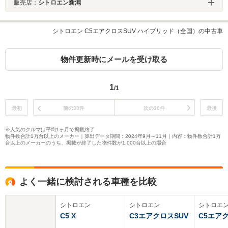
販売店：
シトロエン新潟
シトロエン C5エアクロスSUV ハイブリッド（全国）の中古車
物件更新時にメールを受け取る
1
/1
最初
前の30件
次の30件
最後
※人気のクルマは平均1ヶ月で掲載終了
物件数合計1万台以上のメーカー｜算出データ期間：2024年9月～11月｜内容：物件数合計1万
台以上のメーカーのうち、掲載が終了した物件数が1,000台以上の場合
よく一緒に検討される車種を比較
シトロエン
シトロエン
シトロエ
C5 X
C3エアクロスSUV
C5エア