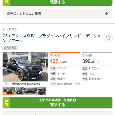
電話する
料
販売店：
シトロエン新潟
シトロエン
C5エアクロスSUV プラグインハイブリッド エディショ
ン ノアール
販売店保証
支払総額
本体価格
427.
399.
9
0
万円
万円
年式
2024
年
走行
0.7
万km
車検
'27/09
修復
なし
保証
保証付
整備
法定整備付
住所
新潟県新潟市中央区
今すぐ在庫確認・見積依頼
無
電話する
料