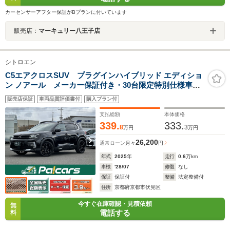
カーセンサーアフター保証がBプランに付いています
販売店：
マーキュリー八王子店
シトロエン
C5エアクロスSUV プラグインハイブリッド エディショ
ン ノアール メーカー保証付き・30台限定特別仕様車・1
オーナー・サンルーフ・前後ドラレコ・専用19インチ
販売店保証
車両品質評価書付
購入プラン付
AW・ディスプレイオーディオ・バックカメラ・ETC・
BSM・ACC・黒革シート・Pシート・シートヒーター・
支払総額
本体価格
充電ケーブル
339.
333.
8
3
万円
万円
26,200
通常ローン
月々
円
年式
2025
年
走行
0.6
万km
車検
'28/07
修復
なし
保証
保証付
整備
法定整備付
住所
京都府京都市伏見区
今すぐ在庫確認・見積依頼
無
電話する
料