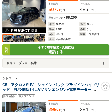
ーフ ナッパレザーシート シートヒーター 純正18AW
支払総額
本体価格
507.
486.
3
0
万円
万円
88,200
通常ローン
月々
円
年式
2025
年
走行
60
km
車検
'28/11
修復
なし
保証
保証付
整備
法定整備付
住所
福井県福井市
今すぐ在庫確認・見積依頼
無
電話する
料
販売店：
プジョー福井
シトロエン
C5エアクロスSUV シャイン パック プラグインハイブリ
ッド FL後期型1.6Lガソリンエンジン+電動モーター ガ
ラスコーティング済 禁煙 電動開閉SR ハイドロサス 黒革
販売店保証
購入プラン付
Pシート&ヒーター マッサージ機能 Apple CarPlay ETC
ドラレコ Pアシスト セーフティB ACC BSM レーンキー
支払総額
本体価格
プ
299.
284.
3
5
万円
万円