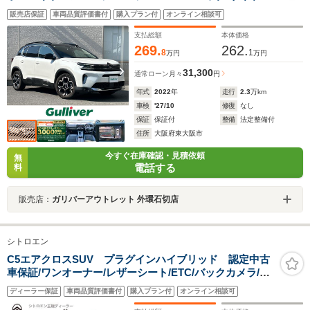
メラ ETC パワーバックドア ハーフレザーシート スマー
販売店保証
車両品質評価書付
購入プラン付
オンライン相談可
トキー2個 衝突軽減ブレーキ レーダークルーズコントロ
ール ブラインドスポットモニタ LEDオートライト 禁煙
支払総額
本体価格
269.
262.
8
1
万円
万円
31,300
通常ローン
月々
円
年式
2022
年
走行
2.3
万km
車検
'27/10
修復
なし
保証
保証付
整備
法定整備付
住所
大阪府東大阪市
今すぐ在庫確認・見積依頼
無
電話する
料
販売店：
ガリバーアウトレット 外環石切店
シトロエン
C5エアクロスSUV プラグインハイブリッド 認定中古
車保証/ワンオーナー/レザーシート/ETC/バックカメラ/純
正18インチアルミホイール/クルーズコントロール/アップ
ディーラー保証
車両品質評価書付
購入プラン付
オンライン相談可
ルカープレイ/アンドロイドオート/ブラインドスポットモ