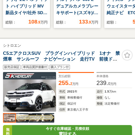
ト ハイブリッド MV
デュアルカメラブレー
ウェイスター
新品タイヤ/社外 SDナ
キサポート(スズキ)/シ
純正ナビ ET
ビ/衝突安全装置/両側
ートヒーター 運転席/
ドライブレコ
108
133
総額：
.9
万円
総額：
.9
万円
総額：
電動スライドドア/シ
車線逸脱防止支援シス
両側パワース
ートヒーター/車線逸
テム/ヘッドランプ
ア オート
脱防止支援システム/
LED/EBD付ABS/横滑
HIDヘッドラ
シトロエン
ドライブレコーダー
り防止装置/アイドリ
滑り防止装置
純正/Bluetooth接
ングストップ/禁煙車
ランプ スマ
C5エアクロスSUV プラグインハイブリッド 1オナ 禁
煙車 サンルーフ ナビゲーション 走行TV 前後ドラ
続/ETC/EBD付ABS
ー プッシュ
レコ ACC 革シート CarPlay バックカメラ
ト ターボ 
販売店保証
車両品質評価書付
購入プラン付
ングスイッチ
支払総額
本体価格
255.
239.
2
0
万円
万円
年式
2021
年
走行
1.5
万km
車検
車検整備付
修復
なし
保証
保証付
整備
法定整備付
住所
東京都八王子市
今すぐ在庫確認・見積依頼
無
電話する
料