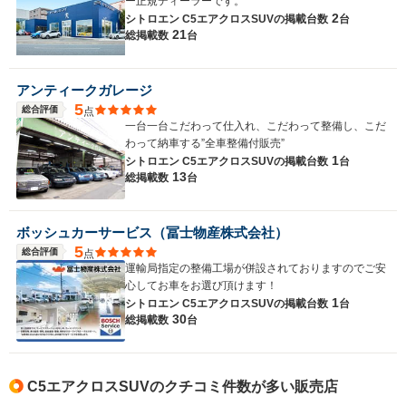
ー正規ディーラーです。
2
シトロエン C5エアクロスSUVの
掲載台数
台
21
総掲載数
台
アンティークガレージ
5
総合評価
点
一台一台こだわって仕入れ、こだわって整備し、こだ
わって納車する”全車整備付販売”
1
シトロエン C5エアクロスSUVの
掲載台数
台
13
総掲載数
台
ボッシュカーサービス（冨士物産株式会社）
5
総合評価
点
運輸局指定の整備工場が併設されておりますのでご安
心してお車をお選び頂けます！
1
シトロエン C5エアクロスSUVの
掲載台数
台
30
総掲載数
台
C5エアクロスSUVのクチコミ件数が多い販売店