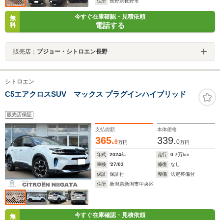
住所
長野県長野市
今すぐ在庫確認・見積依頼
無
電話する
料
販売店：
プジョー・シトロエン長野
シトロエン
C5エアクロスSUV マックス プラグインハイブリッド
販売店保証
支払総額
本体価格
365.
339.
9
0
万円
万円
年式
2024
年
走行
0.7
万km
車検
'27/03
修復
なし
保証
保証付
整備
法定整備付
住所
新潟県新潟市中央区
今すぐ在庫確認・見積依頼
無