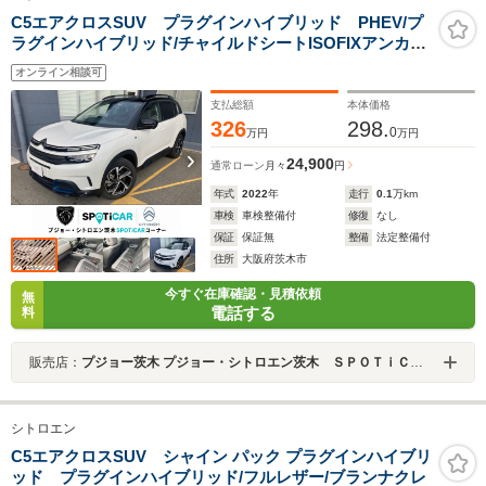
C5エアクロスSUV プラグインハイブリッド PHEV/プ
ラグインハイブリッド/チャイルドシートISOFIXアンカー/
タイヤ空気圧警告灯/8インチタッチスクリーン/パノラミ
オンライン相談可
ックガラスサンルーフ/先進運転支援システム/バックカメ
ラ(トップリアビジョン機能付)/Bluetooth
支払総額
本体価格
326
298.
0
万円
万円
24,900
通常ローン
月々
円
年式
2022
年
走行
0.1
万km
車検
車検整備付
修復
なし
保証
保証無
整備
法定整備付
住所
大阪府茨木市
今すぐ在庫確認・見積依頼
無
電話する
料
販売店：
プジョー茨木 プジョー・シトロエン茨木 ＳＰＯＴｉＣＡＲコーナー
シトロエン
C5エアクロスSUV シャイン パック プラグインハイブリ
ッド プラグインハイブリッド/フルレザー/ブランナクレ