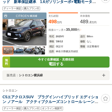
ッド 新車保証継承 1.6ガソリンターボ+電動モータ
ー サンルーフ ETC 自動ハイビームLED アクティ
ディーラー保証
購入プラン付
ブクルコン ナッパレザーシート シートヒーター 後
カメラ 電動テールゲート リモートチャージ機能
支払総額
本体価格
498
489.
8
万円
万円
35,000
残価ローン
月々
円
年式
2025
年
走行
50
km
車検
'28/12
修復
なし
保証
保証付
整備
法定整備付
住所
神奈川県横浜市緑区
今すぐ在庫確認・見積依頼
無
電話する
料
販売店：
シトロエン横浜緑
シトロエン
C5エアクロスSUV プラグインハイブリッド エディショ
ン ノアール アクティブクルーズコントロール レーンポ
ジショニングアシスト 被害軽減ブレーキ バックカメ
ディーラー保証
購入プラン付
オンライン相談可
ラ インテリジェントハイビーム パノラミックサンル