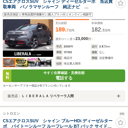
C5エアクロスSUV シャイン ディーゼルターボ 当店買
取車両 パノラマサンルーフ 純正ナビ
AppleCarPlay 地デジ 360°カメラ パワーシート 茶
販売店保証
車両品質評価書付
購入プラン付
オンライン相談可
革シート シートヒーター パワーバックドア コーナ
ーセンサー 純正18インチアルミホイール
支払総額
本体価格
189.
182.
7
5
万円
万円
23,000
通常ローン
月々
円
年式
2020
年
走行
3.8
万km
車検
'27/02
修復
なし
保証
保証付
整備
法定整備付
住所
埼玉県入間市
今すぐ在庫確認・見積依頼
無
電話する
料
カーセンサーアフター保証がBプランに付いています
販売店：
ＬＩＢＥＲＡＬＡ リベラーラ入間
シトロエン
PR
C5エアクロスSUV シャイン ブルーHDi ディーゼルター
ボ バイトーンルーフ ルーフレール BT バック サイドカ