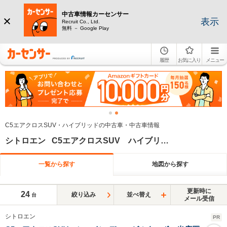
中古車情報カーセンサー
表示
Recruit Co., Ltd.
無料 － Google Play
履歴
お気に入り
メニュー
C5エアクロスSUV・ハイブリッドの中古車・中古車情報
シトロエン C5エアクロスSUV ハイブリッド
一覧から探す
地図から探す
更新時に
24
絞り込み
並べ替え
台
メール受信
シトロエン
PR