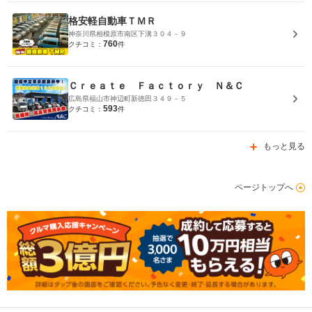
格安軽自動車ＴＭＲ
神奈川県相模原市南区下溝３０４－９
760
クチコミ：
件
Ｃｒｅａｔｅ Ｆａｃｔｏｒｙ Ｎ＆Ｃ
広島県福山市神辺町新徳田３４９－５
593
クチコミ：
件
もっと見る
ページトップへ