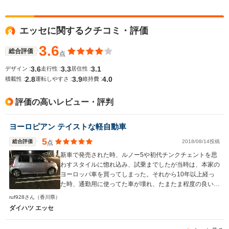
WLTCモード
エッセに関するクチコミ・評価
-
-
-
燃費
3.6
総合評価
点
3.6
3.3
3.1
デザイン :
走行性 :
居住性 :
2.8
3.9
4.0
排気量
658cc
658cc
659cc
積載性 :
運転しやすさ :
維持費 :
駆動方式
FF、4WD
FF、4WD
FF、4WD
評価の高いレビュー・評判
ヨーロピアン テイストな軽自動車
5
総合評価
2018/08/14投稿
点
新車で発売された時、ルノー5や初代チンクチェントを思
わすスタイルに惚れ込み、試乗までしたが当時は、本家の
ヨーロッパ車を買ってしまった。それから10年以上経っ
た時、通勤用に使ってた車が壊れ、たまたま程度の良いエ
ッセ カスタムが、Tディーラーに有ったから即購入。デザ
ruf928さん
（香川県）
インは、某ヨーロッパ車の横に置いも引けを取らないお洒
ダイハツ エッセ
落な車で、限られた予算の中でも、真面目に頑張って作っ
てると思います。