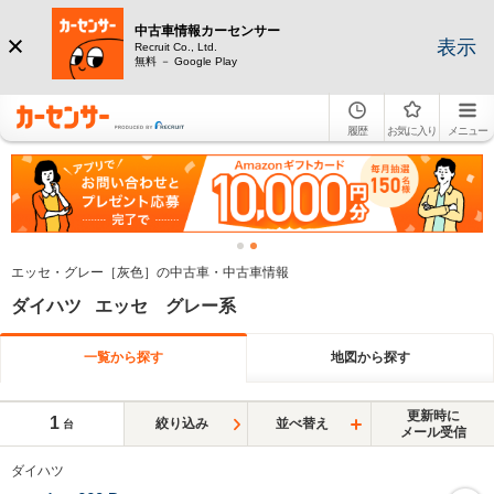
中古車情報カーセンサー
表示
Recruit Co., Ltd.
無料 － Google Play
履歴
お気に入り
メニュー
エッセ・グレー［灰色］の中古車・中古車情報
ダイハツ エッセ グレー系
一覧から探す
地図から探す
更新時に
1
絞り込み
並べ替え
台
メール受信
ダイハツ