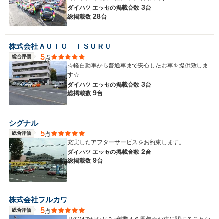
3
ダイハツ エッセの
掲載台数
台
28
総掲載数
台
株式会社ＡＵＴＯ ＴＳＵＲＵ
5
総合評価
点
☆軽自動車から普通車まで安心したお車を提供致しま
す☆
3
ダイハツ エッセの
掲載台数
台
9
総掲載数
台
シグナル
5
総合評価
点
充実したアフターサービスをお約束します。
2
ダイハツ エッセの
掲載台数
台
9
総掲載数
台
株式会社フルカワ
5
総合評価
点