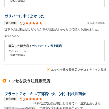
（2021/11購入）
ガリバーに来てよかった
5
総合評価
2017/08/20投稿
点
現車を見に来ただけだったが車の程度がよかったので購入を決めました。
はっさんさん
購入した販売店：
ガリバー １７号上尾店
ダイハツ エッセ
（2017/08購入）
エッセを扱う販売店クチコミをもっと見る
エッセを扱う注目販売店
フラット７オニキス宇都宮中央 （株）利根川商会
5
総合評価
点
掲載の総支払額が乗出し価格です。追加金ありませ
ん。宇都宮で安い軽自動車専門店です