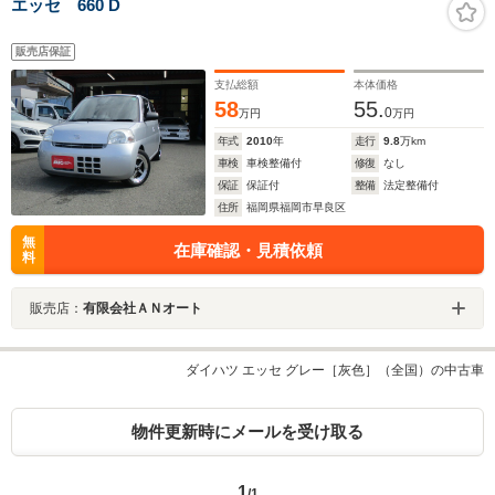
エッセ 660 D
販売店保証
支払総額
本体価格
58
55.
0
万円
万円
年式
2010
年
走行
9.8
万km
車検
車検整備付
修復
なし
保証
保証付
整備
法定整備付
住所
福岡県福岡市早良区
無
在庫確認・見積依頼
料
販売店：
有限会社ＡＮオート
ダイハツ エッセ グレー［灰色］（全国）の中古車
物件更新時にメールを受け取る
1
/1