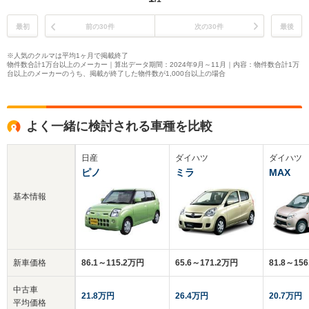
最初
前の30件
次の30件
最後
※人気のクルマは平均1ヶ月で掲載終了
物件数合計1万台以上のメーカー｜算出データ期間：2024年9月～11月｜内容：物件数合計1万
台以上のメーカーのうち、掲載が終了した物件数が1,000台以上の場合
よく一緒に検討される車種を比較
日産
ダイハツ
ダイハツ
ピノ
ミラ
MAX
基本情報
新車価格
86.1～115.2万円
65.6～171.2万円
81.8～15
中古車
21.8万円
26.4万円
20.7万円
平均価格