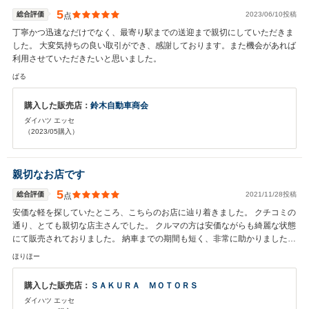
5
総合評価
2023/06/10投稿
点
丁寧かつ迅速なだけでなく、最寄り駅までの送迎まで親切にしていただきま
した。 大変気持ちの良い取引ができ、感謝しております。また機会があれば
利用させていただきたいと思いました。
ぱる
購入した販売店：
鈴木自動車商会
ダイハツ エッセ
（2023/05購入）
親切なお店です
5
総合評価
2021/11/28投稿
点
安価な軽を探していたところ、こちらのお店に辿り着きました。 クチコミの
通り、とても親切な店主さんでした。 クルマの方は安価ながらも綺麗な状態
にて販売されておりました。 納車までの期間も短く、非常に助かりました。
ありがとうございました。
ほりほー
購入した販売店：
ＳＡＫＵＲＡ ＭＯＴＯＲＳ
ダイハツ エッセ