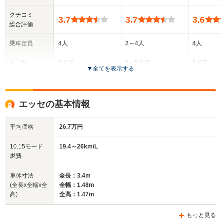
クチコミ
3.7
3.7
3.6
総合評価
乗車定員
4人
2～4人
4人
ドア数
5ドア
3～5ドア
5ドア
▼
全てを表示する
全高
全高
全
1.5m～1.51m
1.53m～1.54m
1.
エッセの基本情報
平均価格
26.7万円
全幅
全幅
全
サイズ
1.48m
1.48m
1.
全長
全長
10.15モード
19.4～26km/L
(全長x全幅x全高)
3.4m
3.4m
3
燃費
車体寸法
全長：3.4m
(全長x全幅x全
全幅：1.48m
ホイールベース
ホイールベース
ホイー
高)
全高：1.47m
-m
-m
もっと見る