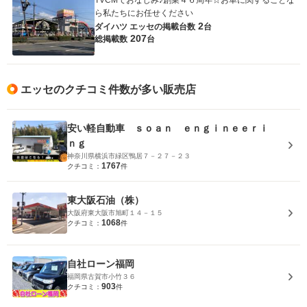
TVCMでおなじみ♪創業４６周年☆お車に関することな
ら私たちにお任せください
2
ダイハツ エッセの
掲載台数
台
207
総掲載数
台
エッセのクチコミ件数が多い販売店
安い軽自動車 ｓｏａｎ ｅｎｇｉｎｅｅｒｉ
ｎｇ
神奈川県横浜市緑区鴨居７－２７－２３
1767
クチコミ：
件
東大阪石油（株）
大阪府東大阪市旭町１４－１５
1068
クチコミ：
件
自社ローン福岡
福岡県古賀市小竹３６
903
クチコミ：
件