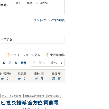
26.4
JC08モード燃費：
km/l
新車時)
---
タント(ダイハツ)の燃費
リースする
スライドショーで見る
中古車相場
6
7
8
前へ
次へ
最後
走行距離
排気量
車検
修復歴
多
少
多
少
付
無
無
有
オンライン相談可
車両品質評価書付
販売店保証
ナビ/衝突軽減/全方位/両側電