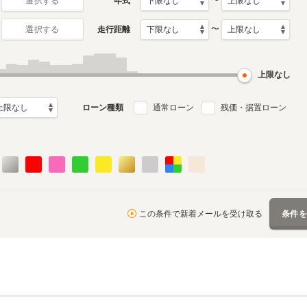
〜
年式
選択する
〜
走行距離
選択する
2代目
初代
0月～2019年6月
2007年12月～2013年9月
2003年11月～2007年11
ル
生産モデル
月生産モデル
上限なし
ローン種類
通常ローン
残価・据置ローン
この条件で新着メールを受け取る
条件