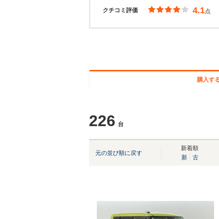
4.1
クチコミ評価
点
購入す
226
台
新着順
元の並び順に戻す
新
古