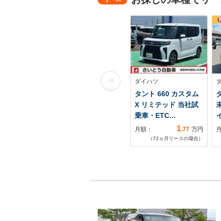
ダイハツ
タント 660 カスタム
タ
X リミテッド 当社試
乗車・ETC…
1
月額：
.77
万円
（
72
ヵ月リースの場合）