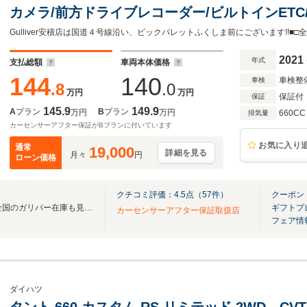
カメラ/前方ドライブレコーダー/ビルトインETC
シートヒーター/衝突警報機能/衝突回避支援ブレ
線逸脱警報機能
2021
年式
支払総額
車両本体価格
144
140
車検整
車検
.8
.0
万円
万円
保証付
保証
145.9
149.9
A
プラン
B
プラン
万円
万円
660CC
排気量
カーセンサーアフター保証がBプランに付いています
お気に入り
通常
19,000
詳細を見る
月々
円
ローン価格
クチコミ評価：
4.5
点（
57
件）
クーポン
無料電話は24時間ご案内！！全国のガリバー在庫も見たい方は一括照会が可能です！
ギフトプ
カーセンサーアフター保証取扱店
フェア情
ダイハツ
タント 660 カスタム RS リミテッド 2WD CV