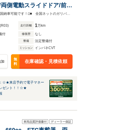
/両側電動スライドドア/前席
ーキ機能/誤発進抑制機能/車
Gulliver安積店は国道４号線沿い、ビックパレットふくしま前にございます!!■□全国納車可能です！□■ 全国ネットのガリバーだからこそできるサービス！納車の相談に乗ります！
1
(R03)
万km
走行距離
備付
なし
修復歴
法定整備付
整備
インパネCVT
ミッション
無
在庫確認・見積依頼
追加
料
：☆★来店予約で電子マネー
レゼント！！☆★
報
車両品質評価書付
ディーラー保証
T 660cc ETC車載器 両