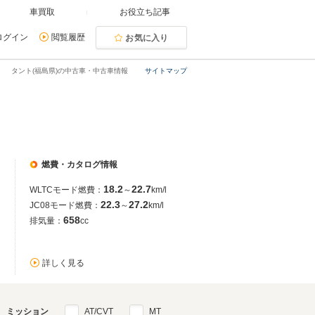
車買取
お役立ち記事
ログイン
閲覧履歴
お気に入り
タント(福島県)の中古車・中古車情報
サイトマップ
燃費・カタログ情報
18.2
22.7
WLTCモード燃費：
～
km/l
22.3
27.2
JC08モード燃費：
～
km/l
658
排気量：
cc
詳しく見る
ミッション
AT/CVT
MT