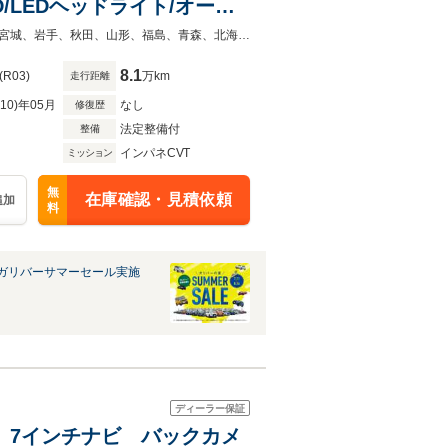
D/LEDヘッドライト/オート
前方ドラレコ
◆当店自慢の一台です！中古車は一物一価なのでお早目にご検討くださいませ！宮城、岩手、秋田、山形、福島、青森、北海道、東京、神奈川、埼玉、千葉で中古車をお探しならガリバーへ！
8.1
(R03)
万km
走行距離
R10)年05月
なし
修復歴
法定整備付
整備
インパネCVT
ミッション
無
在庫確認・見積依頼
追加
料
ガリバーサマーセール実施
ディーラー保証
0cc 7インチナビ バックカメ