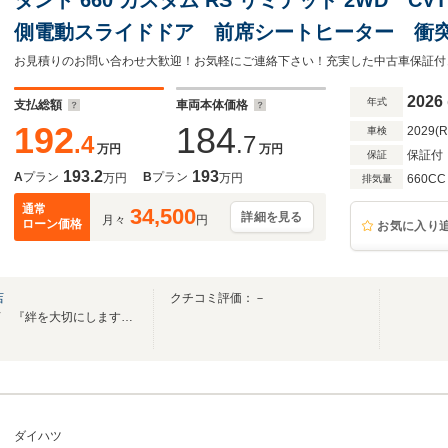
側電動スライドドア 前席シートヒーター 衝
防止機能 クルーズコントロール プッシュボ
お見積りのお問い合わせ大歓迎！お気軽にご連絡下さい！充実した中古車保証付
グブレーキ
2026
年式
支払総額
車両本体価格
192
184
2029(
車検
.4
.7
万円
万円
保証付
保証
193.2
193
A
プラン
B
プラン
万円
万円
660CC
排気量
通常
34,500
詳細を見る
月々
円
ローン価格
お気に入り
店
クチコミ評価：－
本宮まゆみ店：おもてなし宣言 『絆を大切にします！』
ダイハツ