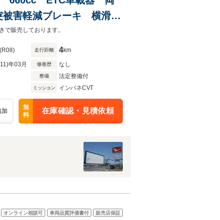
突被害軽減ブレーキ 横滑り
タンスタート 電動パーキン
きで販売しております。
4
(R08)
km
走行距離
R11)年03月
なし
修復歴
法定整備付
整備
インパネCVT
ミッション
無
在庫確認・見積依頼
追加
料
オンライン相談可
車両品質評価書付
販売店保証