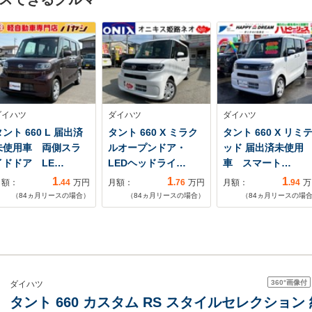
ダイハツ
ダイハツ
ダイハツ
ント 660 L 届出済
タント 660 X ミラク
タント 660 X リミ
未使用車 両側スラ
ルオープンドア・
ッド 届出済未使用
イドドア LE…
LEDヘッドライ…
車 スマート…
1
1
1
月額：
.44
万円
月額：
.76
万円
月額：
.94
万
（
84
ヵ月リースの場合）
（
84
ヵ月リースの場合）
（
84
ヵ月リースの場
360°
画像付
ダイハツ
タント 660 カスタム RS スタイルセレクショ