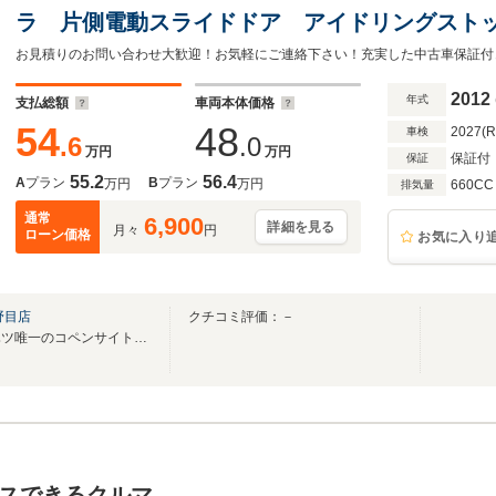
ラ 片側電動スライドドア アイドリングスト
ック オートエアコン フォグランプ キーフ
お見積りのお問い合わせ大歓迎！お気軽にご連絡下さい！充実した中古車保証付
2012
年式
支払総額
車両本体価格
54
48
2027(
車検
.6
.0
万円
万円
保証付
保証
55.2
56.4
A
プラン
B
プラン
万円
万円
660CC
排気量
通常
6,900
詳細を見る
月々
円
ローン価格
お気に入り
野目店
クチコミ評価：－
ふくしま矢野目店、福島ダイハツ唯一のコペンサイトのお店です！飯坂I.C.より車で10分
スできるクルマ