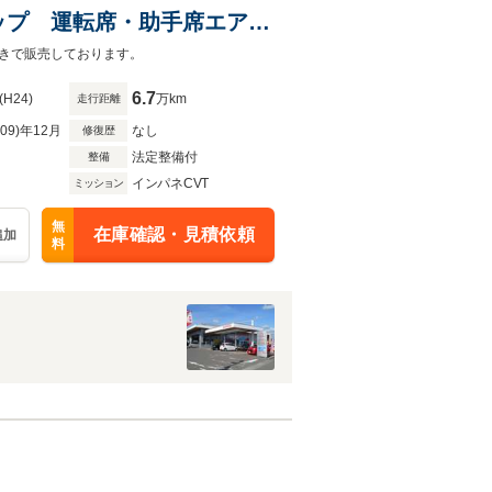
ップ 運転席・助手席エアバ
リー
きで販売しております。
6.7
(H24)
万km
走行距離
R09)年12月
なし
修復歴
法定整備付
整備
インパネCVT
ミッション
無
在庫確認・見積依頼
追加
料