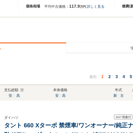
117.9
価格相場
燃費(
平均中古価格：
詳しく見る
万円
る
1
2
3
4
5
最初
支払総額
本体価格
年式
安
高
安
高
新
古
360°
画像付
ダイハツ
タント 660 Xターボ 禁煙車/ワンオーナー/純正