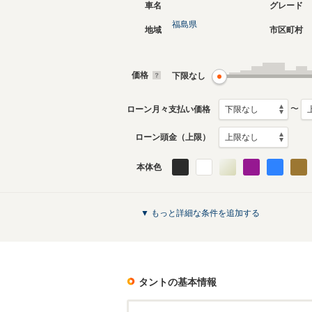
車名
グレード
福島県
地域
市区町村
現行
3代目
2019年7月～生産中
2013年1
生産モデ
価格
下限なし
タントのカタログを見る
〜
ローン月々支払い価格
ローン頭金（上限）
本体色
▼ もっと詳細な条件を追加する
タント
の基本情報