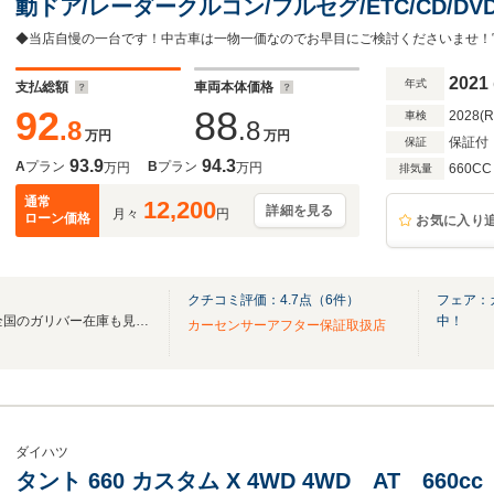
動ドア/レーダークルコン/フルセグ/ETC/CD/DV
ライト/オートハイビーム/シートヒーター/純正
2021
年式
支払総額
車両本体価格
92
88
2028(
車検
.8
.8
万円
万円
保証付
保証
93.9
94.3
A
プラン
B
プラン
万円
万円
660CC
排気量
通常
12,200
詳細を見る
月々
円
ローン価格
お気に入り
クチコミ評価：
4.7
点（
6
件）
フェア：
無料電話は24時間ご案内！！全国のガリバー在庫も見たい方は一括照会が可能です！
中！
カーセンサーアフター保証取扱店
ダイハツ
タント 660 カスタム X 4WD 4WD AT 66