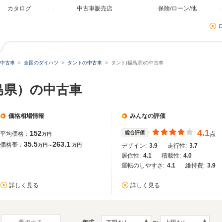
カタログ
中古車販売店
保険/ローン/他
中古車
全国のダイハツ
タントの中古車
タント(福島県)の中古車
島県）の中古車
価格相場情報
みんなの評価
4.1
152
総合評価
平均価格：
点
万円
35.5
263.1
価格帯：
万円～
万円
デザイン:
3.9
走行性:
3.7
居住性:
4.1
積載性:
4.0
運転のしやすさ:
4.1
維持費:
3.9
詳しく見る
詳しく見る