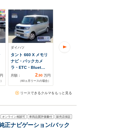
ダイハツ
ダイハツ
ダイハツ
テ
タント 660 X メモリ
タント 660 X メモリ
タント 660 
ナビ・バックカメ
ナビ・バックカメ
ナビ・バッ
ラ・ETC・Bluet…
ラ・ETC・Bluet…
ラ・ETC・Bl
2
3
円
月額：
.90
万円
月額：
.00
万円
月額：
合）
（
60
ヵ月リースの場合）
（
60
ヵ月リースの場合）
（
60
ヵ月リ
リースできるクルマをもっと見る
オンライン相談可
車両品質評価書付
販売店保証
ン 純正ナビゲーション/バック