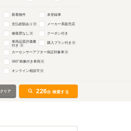
新着物件
未登録車
支払総額あり
メーカー系販売店
修復歴なし
クーポン付き
車両品質評価書
購入プラン付き
付き
カーセンサーアフター保証対象車
360
°画像付き車両
オンライン相談可
226
をクリア
台 検索する