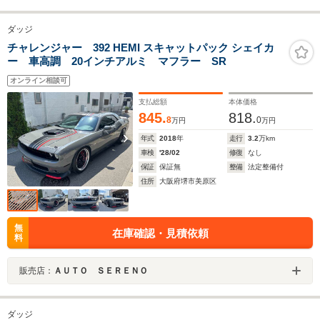
ダッジ
チャレンジャー 392 HEMI スキャットパック シェイカ
ー 車高調 20インチアルミ マフラー SR
オンライン相談可
支払総額
本体価格
845.
818.
8
0
万円
万円
年式
2018
年
走行
3.2
万km
車検
'28/02
修復
なし
保証
保証無
整備
法定整備付
住所
大阪府堺市美原区
無
在庫確認・見積依頼
料
販売店：
ＡＵＴＯ ＳＥＲＥＮＯ
ダッジ