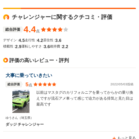
全高
全高
全
-m
1.34m～1.35m
1.
チャレンジャーに関するクチコミ・評価
4.4
総合評価
点
全幅
全幅
全
サイズ
-m
1.9m
1.
4.5
4.2
3.6
デザイン :
走行性 :
居住性 :
全長
全長
(全長x全幅x全高)
2.9
3.6
2.2
積載性 :
運転しやすさ :
維持費 :
-m
4.78m～4.79m
4.
評価の高いレビュー・評判
ホイールベース
ホイールベース
ホイー
大事に乗っていきたい
-m
-m
5
総合評価
2022/05/03投稿
点
以前はマスタグのカリフォルニアを乗ってからかの乗り換
えですが流石アメ車って感じで迫力がある排気と見た目は
最高です
WLTCモード
-
-
-
燃費
ゆうさん
（埼玉県）
ダッジ チャレンジャー
もっと見る
排気量
3600～6400cc
1998～6168cc
2260～52