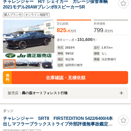
チャレンジャー R/T シェイカー ガレージ保管車輌
2021モデル20AWブレンボ9スピーカーSR
購入プラン付
オンライン相談可
支払総額
本体価格
825.
799.
6
0
万円
万円
151,600
通常ローン
月々
円
年式
2023
年
走行
1.9
万km
車検
'26/12
修復
なし
保証
保証無
整備
法定整備付
住所
福岡県行橋市
無
在庫確認・見積依頼
料
販売店：
轟の森オートフォレスト行橋
ダッジ
チャレンジャー SRT8 FIRSTEDITION 5422/6400/4本
出しマフラーブラックストライプ外部評価無事故鑑定済
オートチェック走行確認済08モデル10年登録当方メータ