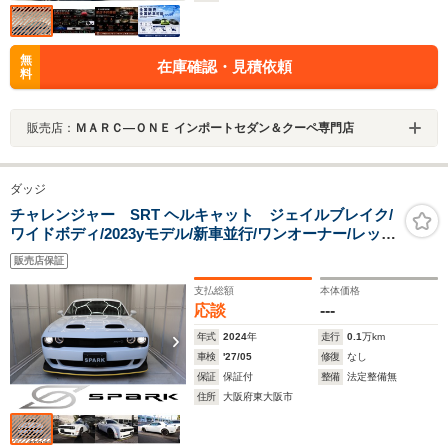
無
在庫確認・見積依頼
料
販売店：
ＭＡＲＣ―ＯＮＥ インポートセダン＆クーペ専門店
ダッジ
チャレンジャー SRT ヘルキャット ジェイルブレイク/
ワイドボディ/2023yモデル/新車並行/ワンオーナー/レッド
キャリパー/アクティブクルコン/ヒーター&ベンチレーシ
販売店保証
ョンシート/ステアヒーター/キーレス×3本/カープレイ
支払総額
本体価格
応談
---
年式
2024
年
走行
0.1
万km
車検
'27/05
修復
なし
保証
保証付
整備
法定整備無
住所
大阪府東大阪市