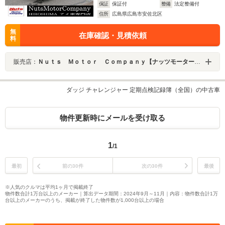
保証
保証付
整備
法定整備付
住所
広島県広島市安佐北区
無
在庫確認・見積依頼
料
販売店：
Ｎｕｔｓ Ｍｏｔｏｒ Ｃｏｍｐａｎｙ【ナッツモーターカンパニー】
ダッジ チャレンジャー 定期点検記録簿（全国）の中古車
物件更新時にメールを受け取る
1
/1
最初
前の30件
次の30件
最後
※人気のクルマは平均1ヶ月で掲載終了
物件数合計1万台以上のメーカー｜算出データ期間：2024年9月～11月｜内容：物件数合計1万
台以上のメーカーのうち、掲載が終了した物件数が1,000台以上の場合