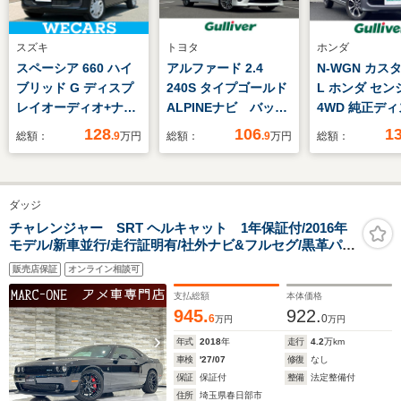
スズキ
トヨタ
ホンダ
スペーシア 660 ハイ
アルファード 2.4
N-WGN カスタ
ブリッド G ディスプ
240S タイプゴールド
L ホンダ セン
レイオーディオ+ナビ
ALPINEナビ バック
4WD 純正デ
8インチ/セーフティサ
カメラ 両パワースラ
イオーディオ
128
106
1
総額：
.9
万円
総額：
.9
万円
総額：
ポート(スズキ)/全方位
イドドア ALPINEフ
バックカメラ
モニター用カメラ/車
リップダウンモニタ
ートヒーター
線逸脱防止支援システ
ー サンルーフ クル
ルーズコント
ダッジ
ム/Bluetooth接
ーズコントロール コ
LEDヘッドラ
続/ETC/EBD付ABS/横
ーナーセンサー レー
ォグランプ 
チャレンジャー SRT ヘルキャット 1年保証付/2016年
モデル/新車並行/走行証明有/社外ナビ&フルセグ/黒革パワ
滑り防止装置
ンキープアシスト オ
ッシュ 純正
ーシート/エアシート&ヒーター/ステアリングヒーター/バ
ートライト 横滑り防
ット 純正14
販売店保証
オンライン相談可
ックカメラ/Bluetooth/純正20inchAW
止装置
AW
支払総額
本体価格
945.
922.
6
0
万円
万円
年式
2018
年
走行
4.2
万km
車検
'27/07
修復
なし
保証
保証付
整備
法定整備付
住所
埼玉県春日部市