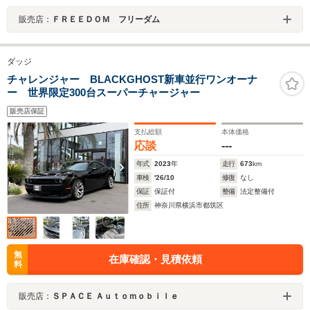
販売店：
ＦＲＥＥＤＯＭ フリーダム
ダッジ
チャレンジャー BLACKGHOST新車並行ワンオーナ
ー 世界限定300台スーパーチャージャー
販売店保証
支払総額
本体価格
応談
---
年式
2023
年
走行
673
km
車検
'26/10
修復
なし
保証
保証付
整備
法定整備付
住所
神奈川県横浜市都筑区
無
在庫確認・見積依頼
料
販売店：
ＳＰＡＣＥ Ａｕｔｏｍｏｂｉｌｅ