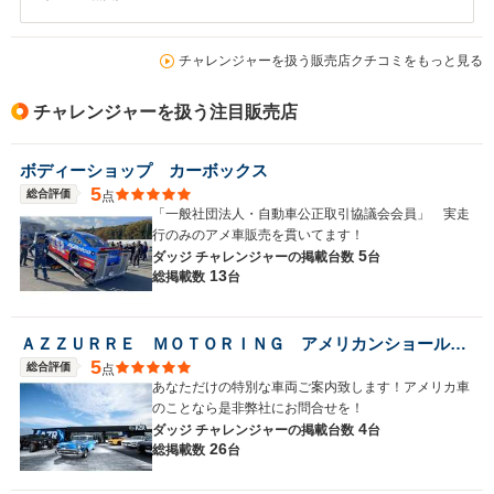
チャレンジャーを扱う販売店クチコミをもっと見る
チャレンジャーを扱う注目販売店
ボディーショップ カーボックス
5
総合評価
点
「一般社団法人・自動車公正取引協議会会員」 実走
行のみのアメ車販売を貫いてます！
5
ダッジ チャレンジャーの
掲載台数
台
13
総掲載数
台
ＡＺＺＵＲＲＥ ＭＯＴＯＲＩＮＧ アメリカンショールーム
5
総合評価
点
あなただけの特別な車両ご案内致します！アメリカ車
のことなら是非弊社にお問合せを！
4
ダッジ チャレンジャーの
掲載台数
台
26
総掲載数
台