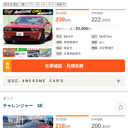
外マフラー/ディスプレイオーディオ/オートチェック済/
販売店保証
購入プラン付
オンライン相談可
支払総額
本体価格
239
222.
0
万円
万円
33,000
通常ローン
月々
円
年式
2011
年
走行
13.6
万km
車検
車検整備付
修復
あり
保証
保証付
整備
法定整備付
住所
兵庫県姫路市
無
在庫確認・見積依頼
料
販売店：
ＡＷＥＳＯＭＥ ＣＡＲ’Ｓ
ダッジ
チャレンジャー SE
支払総額
本体価格
218
200.
0
万円
万円