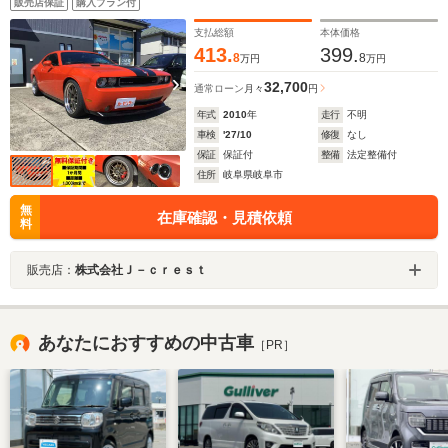
販売店保証
購入プラン付
ー不明提示
支払総額
本体価格
413.
399.
8
8
万円
万円
32,700
通常ローン
月々
円
年式
2010
年
走行
不明
車検
'27/10
修復
なし
保証
保証付
整備
法定整備付
住所
岐阜県岐阜市
無
在庫確認・見積依頼
料
販売店：
株式会社Ｊ－ｃｒｅｓｔ
あなたにおすすめの中古車
［PR］