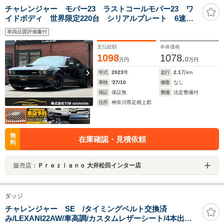
チャレンジャー モパー23 ラストコールモパー23 ワ
イドボディ 世界限定220台 シリアルプレート 6速マ
ニュアル モパーブルー専用ブレンボブレーキキャリパ
車両品質評価書付
ー モパー専用ブルーデカール モパー専用タワーバ
ー ビルシュタインショック
支払総額
本体価格
1098
1078.
0
万円
万円
年式
2023
年
走行
2.1
万km
車検
'27/10
修復
なし
保証
保証無
整備
法定整備付
住所
神奈川県足柄上郡
無
在庫確認・見積依頼
料
販売店：
Ｐｒｅｚｉａｎｏ 大井松田インター店
ダッジ
チャレンジャー SE /タイミングベルト交換済
み/LEXANI22AW/車高調/カスタムレザーシート/4本出社