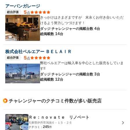
アーバンガレージ
5
総合評価
点
きっかけはさまざまですが 末永くお付き合いいただ
けるよう努力しつづけます！
4
ダッジ チャレンジャーの
掲載台数
台
14
総掲載数
台
株式会社ベルエアー ＢＥＬＡＩＲ
5
総合評価
点
弊社ベルエアーは輸入車を中心とした販売をしていま
す!!
3
ダッジ チャレンジャーの
掲載台数
台
12
総掲載数
台
チャレンジャーのクチコミ件数が多い販売店
Ｒｅ：ｎｏｖａｔｅ リノベート
兵庫県伊丹市鴻池６－１５－２６
245
クチコミ：
件