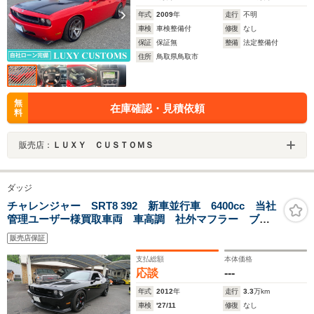
年式
2009
年
走行
不明
車検
車検整備付
修復
なし
保証
保証無
整備
法定整備付
住所
鳥取県鳥取市
無
在庫確認・見積依頼
料
販売店：
ＬＵＸＹ ＣＵＳＴＯＭＳ
ダッジ
チャレンジャー SRT8 392 新車並行車 6400cc 当社
管理ユーザー様買取車両 車高調 社外マフラー ブラ
ックホイール&ブラックグリル
販売店保証
支払総額
本体価格
応談
---
年式
2012
年
走行
3.3
万km
車検
'27/11
修復
なし