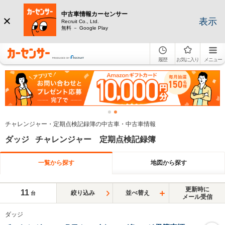
中古車情報カーセンサー
表示
Recruit Co., Ltd.
無料 － Google Play
履歴
お気に入り
メニュー
チャレンジャー・定期点検記録簿の中古車・中古車情報
ダッジ チャレンジャー 定期点検記録簿
一覧から探す
地図から探す
更新時に
11
絞り込み
並べ替え
台
メール受信
ダッジ