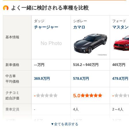
よく一緒に検討される車種を比較
ダッジ
シボレー
フォード
チャージャー
カマロ
マスタン
基本情報
新車価格
‐‐‐万円
516.2～940万円
465万円
中古車
369.9万円
578.6万円
479.8万円
平均価格
クチコミ
-
5.0
-
総合評価
乗車定員
-
4人
2～4人
ドア数
4ドア
2ドア
2ドア
▼
全てを表示する