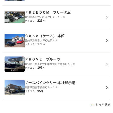
ＦＲＥＥＤＯＭ フリーダム
愛知県春日井市松河戸町２－１－３
225
クチコミ：
件
Ｃａｓｅ（ケース） 本館
愛知県津島市大坪町蛤田３２
171
クチコミ：
件
ＰＲＯＶＥ プルーヴ
愛知県一宮市木曽川町外割田字伊勢田１８９
166
クチコミ：
件
ノースパインツリー 本社展示場
兵庫県西宮市鞍掛町９－２２
95
クチコミ：
件
もっと見る