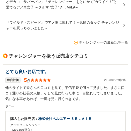
どデカい「サバーバン」「チャレンジャー」をとにかく“カワイイ！”と
愛でるアメ車女子 ～クルマ “女子” き：Vol.9～
『ワイルド・スピード』でアメ車に憧れて！～念願のダッジ チャレンジ
ャーを買っちゃいました～
チャレンジャーの最新記事一覧
チャレンジャーを扱う販売店クチコミ
とても良いお店です。
5
総合評価
2023/06/29投稿
点
他のサイトで皆さんの口コミを見て、半信半疑で伺って見ました。まさに口
コミ通りの社長の人柄、そして見に行った車に一目惚れしてしまいました。
気になる車があれば、一度は見に行くべきです。
ポニー
購入した販売店：
株式会社ベルエアー ＢＥＬＡＩＲ
ダッジ チャレンジャー
（2023/06購入）