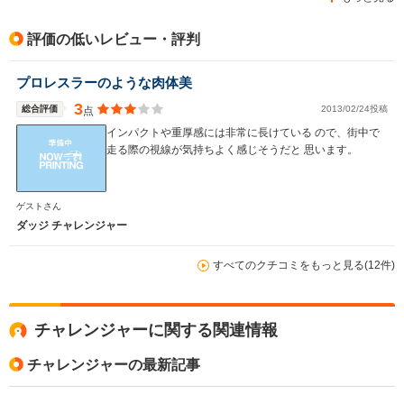
駆動方式
FR、4WD
FR
FR
評価の低いレビュー・評判
プロレスラーのような肉体美
3
総合評価
2013/02/24投稿
点
インパクトや重厚感には非常に長けている ので、街中で
走る際の視線が気持ちよく感じそうだと 思います。
ゲストさん
ダッジ チャレンジャー
すべてのクチコミをもっと見る(12件)
チャレンジャーに関する関連情報
チャレンジャーの最新記事