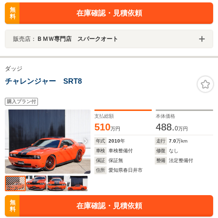
無
在庫確認・見積依頼
料
販売店：
ＢＭＷ専門店 スパークオート
ダッジ
チャレンジャー SRT8
購入プラン付
支払総額
本体価格
510
488.
0
万円
万円
年式
2010
年
走行
7.0
万km
車検
車検整備付
修復
なし
保証
保証無
整備
法定整備付
住所
愛知県春日井市
無
在庫確認・見積依頼
料