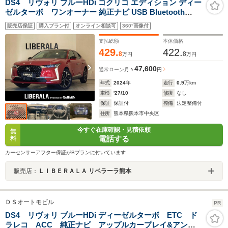
DS4 リヴォリ ブルーHDi コクリコ エディション ディー
ゼルターボ ワンオーナー 純正ナビ USB Bluetooth
AppleCarPlay ETC 360度カメラ バックカメラ パーキン
販売店保証
購入プラン付
オンライン相談可
360°画像付
グセンサー リアクロストラフィックアラート レーンキー
プアシスト アクティブセーフティブレーキ 純正19インチ
支払総額
本体価格
アルミ
429.
422.
8
8
万円
万円
47,600
通常ローン
月々
円
年式
2024
年
走行
0.9
万km
車検
'27/10
修復
なし
保証
保証付
整備
法定整備付
住所
熊本県熊本市中央区
今すぐ在庫確認・見積依頼
無
電話する
料
カーセンサーアフター保証がBプランに付いています
販売店：
ＬＩＢＥＲＡＬＡ リベラーラ熊本
ＤＳオートモビル
PR
DS4 リヴォリ ブルーHDi ディーゼルターボ ETC ド
ラレコ ACC 純正ナビ アップルカープレイ&アンド