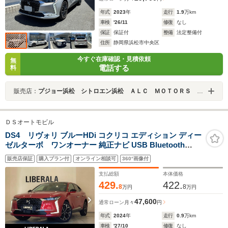
年式
2023
年
走行
1.9
万km
車検
'26/11
修復
なし
保証
保証付
整備
法定整備付
住所
静岡県浜松市中央区
今すぐ在庫確認・見積依頼
無
電話する
料
販売店：
プジョー浜松 シトロエン浜松 ＡＬＣ ＭＯＴＯＲＳ ＧＲＯＵＰ
ＤＳオートモビル
DS4 リヴォリ ブルーHDi コクリコ エディション ディー
ゼルターボ ワンオーナー 純正ナビ USB Bluetooth
AppleCarPlay ETC 360度カメラ バックカメラ パーキン
販売店保証
購入プラン付
オンライン相談可
360°画像付
グセンサー リアクロストラフィックアラート レーンキー
プアシスト アクティブセーフティブレーキ 純正19インチ
支払総額
本体価格
アルミ
429.
422.
8
8
万円
万円
47,600
通常ローン
月々
円
年式
2024
年
走行
0.9
万km
車検
'27/10
修復
なし