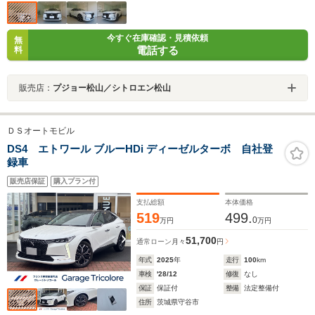
今すぐ在庫確認・見積依頼
無
電話する
料
販売店：
プジョー松山／シトロエン松山
ＤＳオートモビル
DS4 エトワール ブルーHDi ディーゼルターボ 自社登
録車
販売店保証
購入プラン付
支払総額
本体価格
519
499.
0
万円
万円
51,700
通常ローン
月々
円
年式
2025
年
走行
100
km
車検
'28/12
修復
なし
保証
保証付
整備
法定整備付
住所
茨城県守谷市