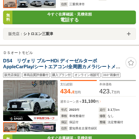
住所
三重県津市
今すぐ在庫確認・見積依頼
無
電話する
料
販売店：
シトロエン三重津
ＤＳオートモビル
DS4 リヴォリ ブルーHDi ディーゼルターボ
AppleCarPlay/シートエアコン/全周囲カメラ/シートメモ
リー/Focal Electraサウンド/ブラインドスポットモニター/
販売店保証
車両品質評価書付
購入プラン付
オンライン相談可
360°画像付
電動リアゲート/ワイヤレス充電/レーダークルーズコント
ロール/純正ディスプレイオーディオ/ETC
支払総額
本体価格
434.
423.
8
7
万円
万円
31,100
通常ローン
月々
円
年式
2023
年
走行
3.1
万km
車検
車検整備付
修復
なし
保証
保証付
整備
法定整備付
住所
愛知県名古屋市緑区
今すぐ在庫確認・見積依頼