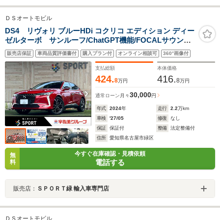
ＤＳオートモビル
DS4 リヴォリ ブルーHDi コクリコ エディション ディー
ゼルターボ サンルーフ/ChatGPT機能/FOCALサウン
ド/AppleCarPlay/シートベンチレーション/シートヒータ
販売店保証
車両品質評価書付
購入プラン付
オンライン相談可
360°画像付
ー/全方位カメラ/パワーシート/パワーバックドア/アダプ
ティブクルーズコントロール/ヘッドアップディスプレイ/
支払総額
本体価格
黒革シート
424.
416.
8
8
万円
万円
30,000
通常ローン
月々
円
年式
2024
年
走行
2.2
万km
車検
'27/05
修復
なし
保証
保証付
整備
法定整備付
住所
愛知県名古屋市緑区
今すぐ在庫確認・見積依頼
無
電話する
料
販売店：
ＳＰＯＲＴ緑 輸入車専門店
ＤＳオートモビル