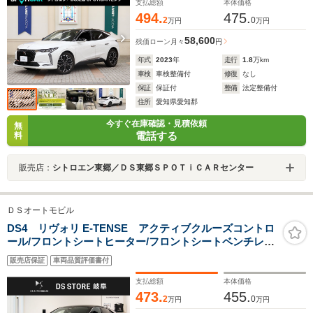
支払総額
本体価格
494.
475.
2
0
万円
万円
58,600
残価ローン
月々
円
年式
2023
年
走行
1.8
万km
車検
車検整備付
修復
なし
保証
保証付
整備
法定整備付
住所
愛知県愛知郡
今すぐ在庫確認・見積依頼
無
電話する
料
販売店：
シトロエン東郷／ＤＳ東郷ＳＰＯＴｉＣＡＲセンター
ＤＳオートモビル
DS4 リヴォリ E-TENSE アクティブクルーズコントロ
ール/フロントシートヒーター/フロントシートベンチレー
ション/ステアリングヒーター/10インチタッチスクリー
販売店保証
車両品質評価書付
ン/19インチアルミホイール
支払総額
本体価格
473.
455.
2
0
万円
万円