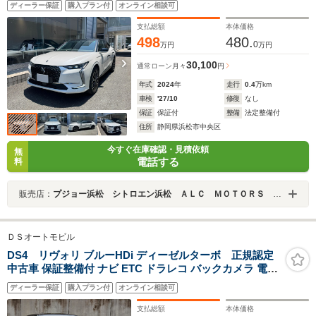
ディーラー保証
購入プラン付
オンライン相談可
支払総額
本体価格
498
480.
0
万円
万円
30,100
通常ローン
月々
円
年式
2024
年
走行
0.4
万km
車検
'27/10
修復
なし
保証
保証付
整備
法定整備付
住所
静岡県浜松市中央区
今すぐ在庫確認・見積依頼
無
電話する
料
販売店：
プジョー浜松 シトロエン浜松 ＡＬＣ ＭＯＴＯＲＳ ＧＲＯＵＰ
ＤＳオートモビル
DS4 リヴォリ ブルーHDi ディーゼルターボ 正規認定
中古車 保証整備付 ナビ ETC ドラレコ バックカメラ 電動
シート FOCAL 衝突軽減ブレーキ アイドリングストップ
ディーラー保証
購入プラン付
オンライン相談可
障害物ソナー 車線逸脱警告 アダプティブクルコン LEDラ
イト 純正ホイール
支払総額
本体価格