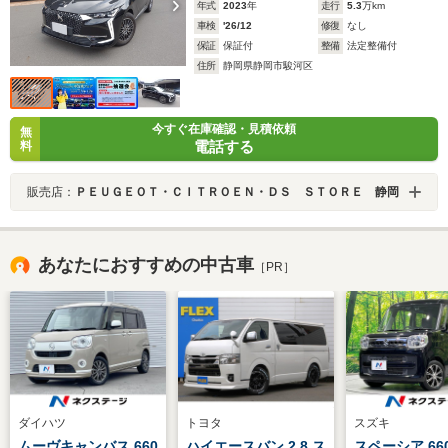
年式
2023
年
走行
5.3
万km
車検
'26/12
修復
なし
保証
保証付
整備
法定整備付
住所
静岡県静岡市駿河区
今すぐ在庫確認・見積依頼
無
電話する
料
販売店：
ＰＥＵＧＥＯＴ・ＣＩＴＲＯＥＮ・ＤＳ ＳＴＯＲＥ 静岡
あなたにおすすめの中古車
［PR］
ダイハツ
トヨタ
スズキ
ムーヴキャンバス 660
ハイエースバン 2.8 ス
スペーシア 66