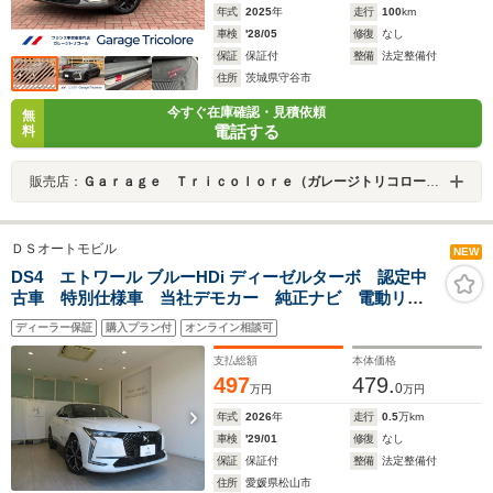
年式
2025
年
走行
100
km
車検
'28/05
修復
なし
保証
保証付
整備
法定整備付
住所
茨城県守谷市
今すぐ在庫確認・見積依頼
無
電話する
料
販売店：
Ｇａｒａｇｅ Ｔｒｉｃｏｌｏｒｅ（ガレージトリコロール）
ＤＳオートモビル
NEW
DS4 エトワール ブルーHDi ディーゼルターボ 認定中
古車 特別仕様車 当社デモカー 純正ナビ 電動リア
ゲート 360カメラ LED 禁煙車 LED 取説 保証
ディーラー保証
購入プラン付
オンライン相談可
書 記録簿 スペアキー フロアマット
支払総額
本体価格
497
479.
0
万円
万円
年式
2026
年
走行
0.5
万km
車検
'29/01
修復
なし
保証
保証付
整備
法定整備付
住所
愛媛県松山市