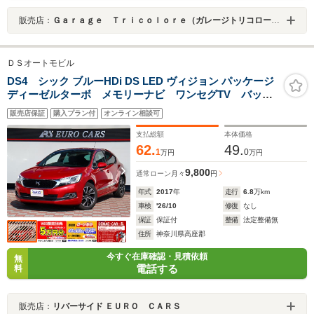
販売店：
Ｇａｒａｇｅ Ｔｒｉｃｏｌｏｒｅ（ガレージトリコロール）
ＤＳオートモビル
DS4 シック ブルーHDi DS LED ヴィジョン パッケージ
ディーゼルターボ メモリーナビ ワンセグTV バック
カメラ DVD再生 スマートキー ETC 横滑り防止
販売店保証
購入プラン付
オンライン相談可
BSM ドラレコ ディスチャージヘッドライト 純正17
インチアルミ コーナーセンサー
支払総額
本体価格
62.
49.
1
0
万円
万円
9,800
通常ローン
月々
円
年式
2017
年
走行
6.8
万km
車検
'26/10
修復
なし
保証
保証付
整備
法定整備無
住所
神奈川県高座郡
今すぐ在庫確認・見積依頼
無
電話する
料
販売店：
リバーサイド ＥＵＲＯ ＣＡＲＳ