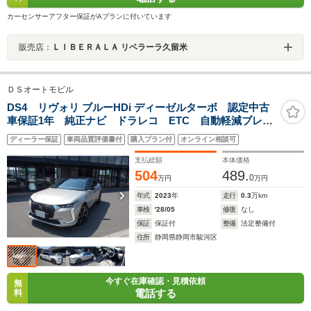
カーセンサーアフター保証がAプランに付いています
販売店：
ＬＩＢＥＲＡＬＡ リベラーラ久留米
ＤＳオートモビル
DS4 リヴォリ ブルーHDi ディーゼルターボ 認定中古
車保証1年 純正ナビ ドラレコ ETC 自動軽減ブレー
キ LEDヘッドライト バックカメラ カープレイ&アン
ディーラー保証
車両品質評価書付
購入プラン付
オンライン相談可
ドロイドオート ACC 障害物センサー
支払総額
本体価格
504
489.
0
万円
万円
年式
2023
年
走行
0.3
万km
車検
'28/05
修復
なし
保証
保証付
整備
法定整備付
住所
静岡県静岡市駿河区
今すぐ在庫確認・見積依頼
無
電話する
料