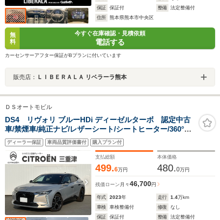
保証
保証付
整備
法定整備付
住所
熊本県熊本市中央区
今すぐ在庫確認・見積依頼
無
電話する
料
カーセンサーアフター保証がBプランに付いています
販売店：
ＬＩＢＥＲＡＬＡ リベラーラ熊本
ＤＳオートモビル
DS4 リヴォリ ブルーHDi ディーゼルターボ 認定中古
車/禁煙車/純正ナビ/レザーシート/シートヒーター/360°カ
メラ/マトリクスLEDヘッドライト/アップルカープレイア
ディーラー保証
車両品質評価書付
購入プラン付
ンドロイドオート対応/ACC/レーンキープアシスト/レー
ンキープ/ETC
支払総額
本体価格
499.
480.
6
0
万円
万円
46,700
残価ローン
月々
円
年式
2023
年
走行
1.4
万km
車検
車検整備付
修復
なし
保証
保証付
整備
法定整備付