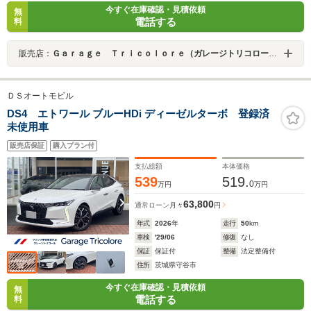
今すぐ在庫確認・見積依頼
無
電話する
料
販売店：
Ｇａｒａｇｅ Ｔｒｉｃｏｌｏｒｅ（ガレージトリコロール）
ＤＳオートモビル
DS4 エトワール ブルーHDi ディーゼルターボ 登録済
未使用車
販売店保証
購入プラン付
支払総額
本体価格
539
519.
0
万円
万円
63,800
通常ローン
月々
円
年式
2026
年
走行
50
km
車検
'29/06
修復
なし
保証
保証付
整備
法定整備付
住所
茨城県守谷市
今すぐ在庫確認・見積依頼
無
電話する
料