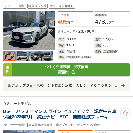
ロイドオート対応 LEDヘッドライト シートヒータ
ディーラー保証
購入プラン付
オンライン相談可
ー ステアリングヒーター 19インチAW 電動リアゲー
ト
支払総額
本体価格
495
478.
0
万円
万円
29,700
通常ローン
月々
円
年式
2023
年
走行
1.9
万km
車検
'26/11
修復
なし
保証
保証付
整備
法定整備付
住所
静岡県浜松市中央区
今すぐ在庫確認・見積依頼
無
電話する
料
販売店：
プジョー浜松 シトロエン浜松 ＡＬＣ ＭＯＴＯＲＳ ＧＲＯＵＰ
ＤＳオートモビル
DS4 パフォーマンス ライン ピュアテック 認定中古車
保証2028年3月 純正ナビ ETC 自動軽減ブレーキ
LEDヘッドライト 電動テールゲート バックカメラ
ディーラー保証
車両品質評価書付
購入プラン付
オンライン相談可
カープレイ&アンドロイドオート ACC