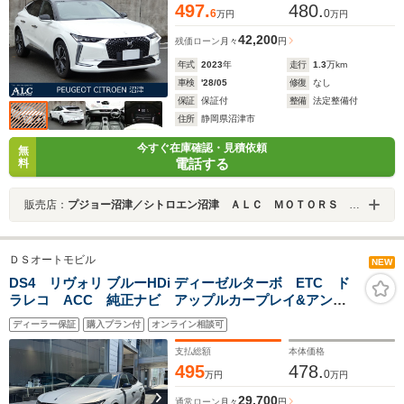
497.
480.
6
0
万円
万円
42,200
残価ローン
月々
円
年式
2023
年
走行
1.3
万km
車検
'28/05
修復
なし
保証
保証付
整備
法定整備付
住所
静岡県沼津市
今すぐ在庫確認・見積依頼
無
電話する
料
販売店：
プジョー沼津／シトロエン沼津 ＡＬＣ ＭＯＴＯＲＳ ＧＲＯＵＰ
ＤＳオートモビル
NEW
DS4 リヴォリ ブルーHDi ディーゼルターボ ETC ド
ラレコ ACC 純正ナビ アップルカープレイ&アンド
ロイドオート対応 LEDヘッドライト シートヒータ
ディーラー保証
購入プラン付
オンライン相談可
ー ステアリングヒーター 19インチAW 電動リアゲー
ト
支払総額
本体価格
495
478.
0
万円
万円
29,700
通常ローン
月々
円