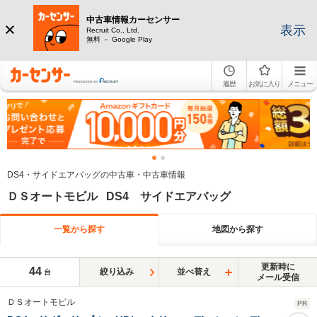
中古車情報カーセンサー
表示
Recruit Co., Ltd.
無料 － Google Play
履歴
お気に入り
メニュー
DS4・サイドエアバッグの中古車・中古車情報
ＤＳオートモビル DS4 サイドエアバッグ
一覧から探す
地図から探す
更新時に
44
絞り込み
並べ替え
台
メール受信
ＤＳオートモビル
PR