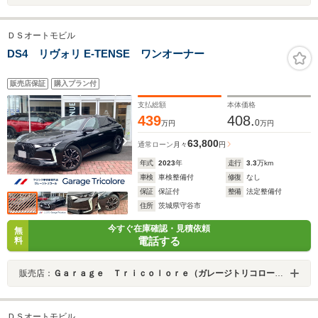
ＤＳオートモビル
DS4 リヴォリ E-TENSE ワンオーナー
販売店保証
購入プラン付
支払総額
本体価格
439
408.
0
万円
万円
63,800
通常ローン
月々
円
年式
2023
年
走行
3.3
万km
車検
車検整備付
修復
なし
保証
保証付
整備
法定整備付
住所
茨城県守谷市
今すぐ在庫確認・見積依頼
無
電話する
料
販売店：
Ｇａｒａｇｅ Ｔｒｉｃｏｌｏｒｅ（ガレージトリコロール）
ＤＳオートモビル