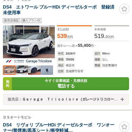
DS4 エトワール ブルーHDi ディーゼルターボ 登録済
未使用車
販売店保証
購入プラン付
支払総額
本体価格
539
519.
0
万円
万円
55,400
通常ローン
月々
円
年式
2026
年
走行
50
km
車検
'29/06
修復
なし
保証
保証付
整備
法定整備付
住所
茨城県守谷市
今すぐ在庫確認・見積依頼
無
電話する
料
販売店：
Ｇａｒａｇｅ Ｔｒｉｃｏｌｏｒｅ（ガレージトリコロール）
ＤＳオートモビル
DS4 リヴォリ ブルーHDi ディーゼルターボ ワンオー
ナー/禁煙車/黒革シート/衝突軽減