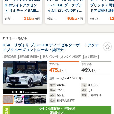
G ホワイトアクセン
ーパーGL ダークプラ
ブリッド X 両
ト リミテッド SAIII
イムII ロングボディ
ドア 純正8型ナ
ディスプレイオーディ
ディーゼルターボ
周囲カメラ 衝
115
465
1
総額：
.8
万円
総額：
.3
万円
総額：
オ 全周囲カメラ 両
FLEXカスタム
装置 禁煙車 
側電動ドア スマート
ーター ドラレ
アシスト 禁煙車 ス
ナーセンサー 
ＤＳオートモビル
マートキー LEDヘッ
トキー LEDヘ
ド ETC 車線逸脱警
ETC オート
DS4 リヴォリ ブルーHDi ディーゼルターボ ・アクテ
ィブクルーズコントロール・純正ナ
報 オートエアコン
ム 車線逸脱警
ビ/Bluetooth/USB/carplay・全方位カメラ・黒革シート/
Bluetooth CD
進抑制機能
販売店保証
車両品質評価書付
購入プラン付
オンライン相談可
360°画像付
シートヒーター/エアシート・ドラレコ・ETC・純正
DVD再生 LEDフォ
19AW・保証書・取扱説明書・LED
支払総額
本体価格
グ
475.
469.
8
4
万円
万円
47,200
通常ローン
月々
円
年式
2023
年
走行
0.7
万km
車検
'26/11
修復
なし
保証
保証付
整備
法定整備付
住所
福岡県久留米市
今すぐ在庫確認・見積依頼
無
電話する
料