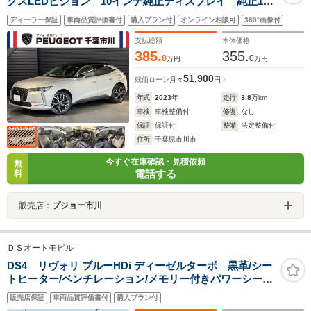
クスLEDビジョン 10インチ純正ディスプレイ 純正19
インチアロイホイール フロントシートヒーター・ベン
ディーラー保証
車両品質評価書付
購入プラン付
オンライン相談可
360°画像付
チレーション CarPlay DSエクステンド・ヘッドアッ
プディスプレイ デジタルメーター
支払総額
本体価格
385.
355.
8
0
万円
万円
51,900
残価ローン
月々
円
年式
2023
年
走行
3.8
万km
車検
車検整備付
修復
なし
保証
保証付
整備
法定整備付
住所
千葉県市川市
今すぐ在庫確認・見積依頼
無
電話する
料
販売店：
プジョー市川
ＤＳオートモビル
DS4 リヴォリ ブルーHDi ディーゼルターボ 黒革/シー
トヒーター/ベンチレーション/メモリー付きパワーシート/
ヘッドアップディスプレイ/全方位カメラ/ワイヤレス充電/
販売店保証
車両品質評価書付
購入プラン付
ブラインドスポットモニター/