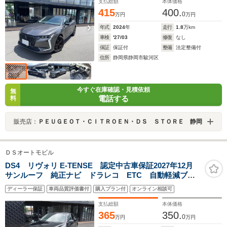
支払総額
本体価格
415
400.
0
万円
万円
年式
2024
年
走行
1.8
万km
車検
'27/03
修復
なし
保証
保証付
整備
法定整備付
住所
静岡県静岡市駿河区
今すぐ在庫確認・見積依頼
無
電話する
料
販売店：
ＰＥＵＧＥＯＴ・ＣＩＴＲＯＥＮ・ＤＳ ＳＴＯＲＥ 静岡
ＤＳオートモビル
DS4 リヴォリ E-TENSE 認定中古車保証2027年12月
サンルーフ 純正ナビ ドラレコ ETC 自動軽減ブレ
ーキ LEDヘッドライト バックカメラ カープレイ&ア
ディーラー保証
車両品質評価書付
購入プラン付
オンライン相談可
ンドロイドオート
支払総額
本体価格
365
350.
0
万円
万円