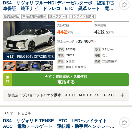
DS4 リヴォリ ブルーHDi ディーゼルターボ 認定中古
車保証 純正ナビ ドラレコ ETC 黒革シート 電動
シート ランバーサポート シートヒーター 電動テー
販売店保証
車両品質評価書付
購入プラン付
オンライン相談可
ルゲート ACC レーンキープ スマートキー 全方向
カメラ 純正19AW LEDヘッドライト
支払総額
本体価格
442
428.
0
万円
万円
33,400
通常ローン
月々
円
年式
2023
年
走行
3.3
万km
車検
'28/03
修復
なし
保証
保証付
整備
法定整備付
住所
神奈川県厚木市
今すぐ在庫確認・見積依頼
無
電話する
料
販売店：
プジョーシトロエン厚木 ＡＬＣ ＭＯＴＯＲＳ ＧＲＯＵＰ
ＤＳオートモビル
DS4 リヴォリ E-TENSE ETC LEDヘッドライト
ACC 電動テールゲート 運転席・助手席ベンチレーシ
ョン ステアリングヒーター プラグインハイブリッド