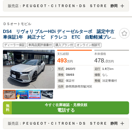
販売店：
ＰＥＵＧＥＯＴ・ＣＩＴＲＯＥＮ・ＤＳ ＳＴＯＲＥ 静岡
ＤＳオートモビル
DS4 リヴォリ ブルーHDi ディーゼルターボ 認定中古
車保証1年 純正ナビ ドラレコ ETC 自動軽減ブレー
キ LEDヘッドライト バック&フロントカメラ 電動テ
ディーラー保証
車両品質評価書付
購入プラン付
オンライン相談可
ールゲート ACC
支払総額
本体価格
493
478.
0
万円
万円
年式
2023
年
走行
1.9
万km
車検
'28/03
修復
なし
保証
保証付
整備
法定整備付
住所
静岡県静岡市駿河区
今すぐ在庫確認・見積依頼
無
電話する
料
販売店：
ＰＥＵＧＥＯＴ・ＣＩＴＲＯＥＮ・ＤＳ ＳＴＯＲＥ 静岡