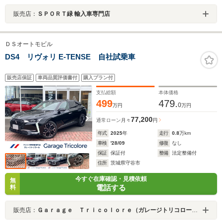
販売店：
ＳＰＯＲＴ緑 輸入車専門店
ＤＳオートモビル
DS4 リヴォリ E-TENSE 自社試乗車
販売店保証
車両品質評価書付
購入プラン付
支払総額
本体価格
499
479.
0
万円
万円
77,200
通常ローン
月々
円
年式
2025
年
走行
0.8
万km
車検
'28/09
修復
なし
保証
保証付
整備
法定整備付
住所
茨城県守谷市
今すぐ在庫確認・見積依頼
無
電話する
料
販売店：
Ｇａｒａｇｅ Ｔｒｉｃｏｌｏｒｅ（ガレージトリコロール）