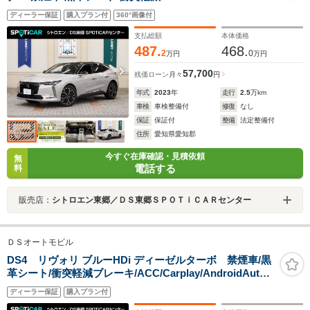
B/ACC/Carplay/AndroidAuto/ナビ/全周囲カメラ/シート
ディーラー保証
購入プラン付
360°画像付
ヒーター/ベンチレーション/パワーシート/パワーテールゲ
ート/アルミ/
支払総額
本体価格
487.
468.
2
0
万円
万円
57,700
残価ローン
月々
円
年式
2023
年
走行
2.5
万km
車検
車検整備付
修復
なし
保証
保証付
整備
法定整備付
住所
愛知県愛知郡
今すぐ在庫確認・見積依頼
無
電話する
料
販売店：
シトロエン東郷／ＤＳ東郷ＳＰＯＴｉＣＡＲセンター
ＤＳオートモビル
DS4 リヴォリ ブルーHDi ディーゼルターボ 禁煙車/黒
革シート/衝突軽減ブレーキ/ACC/Carplay/AndroidAuto/
ナビ/全周囲カメラ/シートヒーター/ベンチレーション/パ
ディーラー保証
購入プラン付
ワーシート/スマートキー/LEDヘッドライト/アルミ/