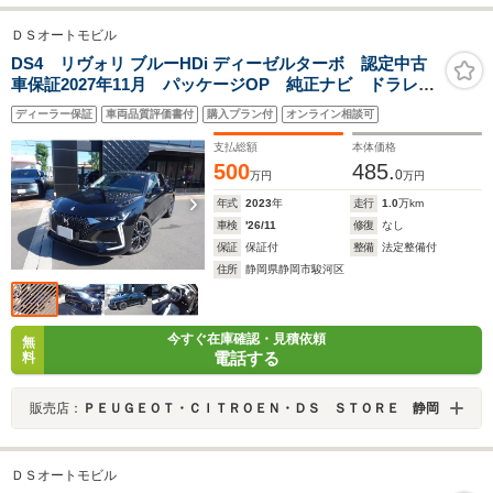
ＤＳオートモビル
DS4 リヴォリ ブルーHDi ディーゼルターボ 認定中古
車保証2027年11月 パッケージOP 純正ナビ ドラレ
コ レーダー ETC 自動軽減ブレーキ LEDヘッドラ
ディーラー保証
車両品質評価書付
購入プラン付
オンライン相談可
イト バックカメラ カープレイ&アンドロイドオート
ACC
支払総額
本体価格
500
485.
0
万円
万円
年式
2023
年
走行
1.0
万km
車検
'26/11
修復
なし
保証
保証付
整備
法定整備付
住所
静岡県静岡市駿河区
今すぐ在庫確認・見積依頼
無
電話する
料
販売店：
ＰＥＵＧＥＯＴ・ＣＩＴＲＯＥＮ・ＤＳ ＳＴＯＲＥ 静岡
ＤＳオートモビル