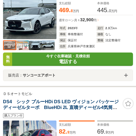
支払総額
本体価格
469.
445.
8
0
万円
万円
32,900
通常ローン
月々
円
年式
2023
年
走行
2.3
万km
車検
車検整備付
修復
なし
保証
保証付
整備
法定整備付
住所
兵庫県神戸市東灘区
今すぐ在庫確認・見積依頼
無
電話する
料
販売店：
サンコーエアポート
ＤＳオートモビル
DS4 シック ブルーHDi DS LED ヴィジョン パッケージ
ディーゼルターボ BlueHDi 2L 直噴ディーゼル4気筒
DOHCエンジン 純正ナビ+地デジTV アルカンターラx
購入プラン付
レザーコンビシート
支払総額
本体価格
82.
69.
9
9
万円
万円