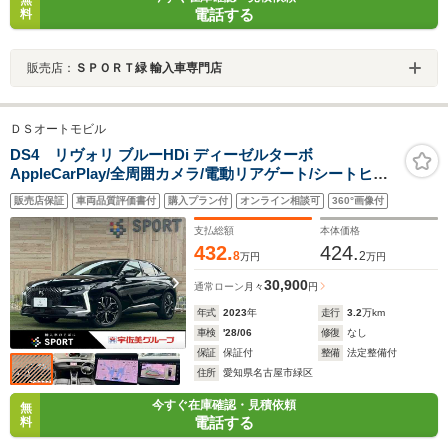
無
電話する
料
販売店：
ＳＰＯＲＴ緑 輸入車専門店
ＤＳオートモビル
DS4 リヴォリ ブルーHDi ディーゼルターボ
AppleCarPlay/全周囲カメラ/電動リアゲート/シートヒー
ター&ベンチレーション/ステアリングヒーター/ワイヤレ
販売店保証
車両品質評価書付
購入プラン付
オンライン相談可
360°画像付
ス充電/ブラインドスポットモニター/ヘッドアップディス
プレイ/パドルシフト
支払総額
本体価格
432.
424.
8
2
万円
万円
30,900
通常ローン
月々
円
年式
2023
年
走行
3.2
万km
車検
'28/06
修復
なし
保証
保証付
整備
法定整備付
住所
愛知県名古屋市緑区
今すぐ在庫確認・見積依頼
無
電話する
料