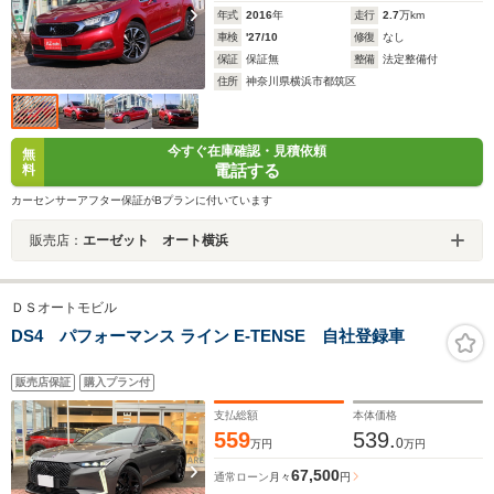
年式
2016
年
走行
2.7
万km
車検
'27/10
修復
なし
保証
保証無
整備
法定整備付
住所
神奈川県横浜市都筑区
今すぐ在庫確認・見積依頼
無
電話する
料
カーセンサーアフター保証がBプランに付いています
販売店：
エーゼット オート横浜
ＤＳオートモビル
DS4 パフォーマンス ライン E-TENSE 自社登録車
販売店保証
購入プラン付
支払総額
本体価格
559
539.
0
万円
万円
67,500
通常ローン
月々
円