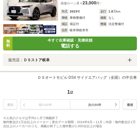
23,000
残価ローン
月々
円
年式
2023
年
走行
1.8
万km
車検
車検整備付
修復
なし
保証
保証付
整備
法定整備付
住所
岐阜県岐阜市
今すぐ在庫確認・見積依頼
無
電話する
料
販売店：
ＤＳストア岐阜
ＤＳオートモビル DS4 サイドエアバッグ（全国）の中古車
1
/2
最初
前の30件
次の30件
最後
※人気のクルマは平均1ヶ月で掲載終了
物件数合計1万台以上のメーカー｜算出データ期間：2024年9月～11月｜内容：物件数合計1万
台以上のメーカーのうち、掲載が終了した物件数が1,000台以上の場合