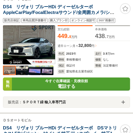
DS4 リヴォリ ブルーHDi ディーゼルターボ
AppleCarPlay/FocalElectraサウンド/全周囲カメラ/シー
トヒーター&ベンチレーション/ステアリングヒーター/電
販売店保証
車両品質評価書付
購入プラン付
オンライン相談可
360°画像付
動リアゲート/ブラインドスポットモニター/メモリー付き
パワーシート
支払総額
本体価格
449.
438.
8
7
万円
万円
32,800
通常ローン
月々
円
年式
2023
年
走行
3.9
万km
車検
車検整備付
修復
なし
保証
保証付
整備
法定整備付
住所
愛知県名古屋市緑区
今すぐ在庫確認・見積依頼
無
電話する
料
販売店：
ＳＰＯＲＴ緑 輸入車専門店
ＤＳオートモビル
DS4 リヴォリ ブルーHDi ディーゼルターボ DSマトリ