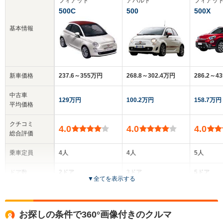
フィアット
アバルト
フィアッ
500C
500
500X
基本情報
新車価格
237.6～355万円
268.8～302.4万円
286.2～4
中古車
129万円
100.2万円
158.7万円
平均価格
クチコミ
4.0
4.0
4.0
総合評価
乗車定員
4人
4人
5人
ドア数
2ドア
3ドア
5ドア
▼
全てを表示する
全高
全高
全高
1.51m
1.52m
1.61m
お探しの条件で360°画像付きのクルマ