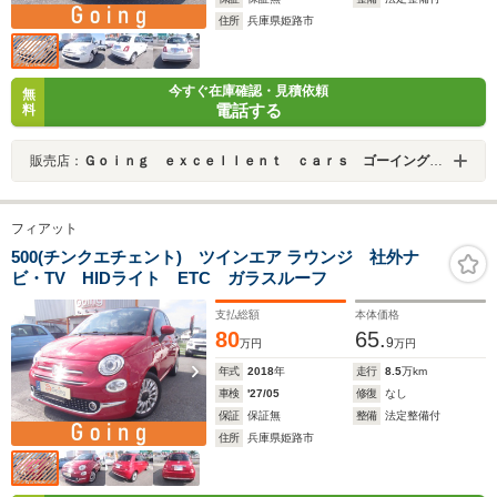
住所
兵庫県姫路市
今すぐ在庫確認・見積依頼
無
電話する
料
販売店：
Ｇｏｉｎｇ ｅｘｃｅｌｌｅｎｔ ｃａｒｓ ゴーイング エクセレント カーズ
フィアット
500(チンクエチェント) ツインエア ラウンジ 社外ナ
ビ・TV HIDライト ETC ガラスルーフ
支払総額
本体価格
80
65.
9
万円
万円
年式
2018
年
走行
8.5
万km
車検
'27/05
修復
なし
保証
保証無
整備
法定整備付
住所
兵庫県姫路市