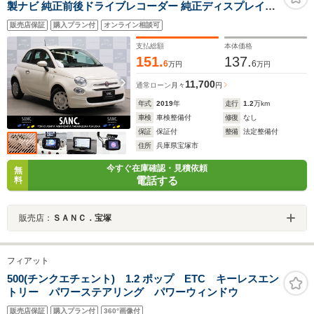
製ナビ 純正前後ドライブレコーダー 純正ディスプレイオ
ーディオ カープレイ対応 USB入力端子 LEDデイライト 2
販売店保証
購入プラン付
オンライン相談可
トーンシート グローブボックス
支払総額
本体価格
151.
137.
6
6
万円
万円
11,700
通常ローン
月々
円
年式
2019
年
走行
1.2
万km
車検
車検整備付
修復
なし
保証
保証付
整備
法定整備付
住所
兵庫県宝塚市
今すぐ在庫確認・見積依頼
無
電話する
料
販売店：
ＳＡＮＣ．宝塚
フィアット
500(チンクエチェント) 1.2 ポップ ETC キーレスエン
トリー パワーステアリング パワーウィンドウ
販売店保証
購入プラン付
360°画像付