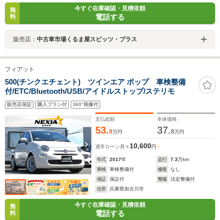
今すぐ在庫確認・見積依頼
無
電話する
料
販売店：
中古車市場くるま屋スピッツ・プラス
フィアット
500(チンクエチェント) ツインエア ポップ 車検整備
付/ETC/Bluetooth/USB/アイドルストップ/ステリモ
販売店保証
購入プラン付
360°画像付
支払総額
本体価格
53.
37.
9
8
万円
万円
10,600
通常ローン
月々
円
年式
2017
年
走行
7.3
万km
車検
車検整備付
修復
なし
保証
保証付
整備
法定整備付
住所
兵庫県加古川市
今すぐ在庫確認・見積依頼
無
電話する
料