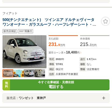
フィアット
500(チンクエチェント) ツインエア ドルチェヴィータ
ワンオーナー・ガラスルーフ・ハーフレザーシート・デ
ィスプレイオーディオ・コーナーセンサー・HIDライト・
販売店保証
360°画像付
USB端子・ドライブレコーダー前後・14インチAW・本革
巻ハンドル・900ccターボエンジン・
支払総額
本体価格
231.
215.
9
3
万円
万円
18,400
通常ローン
月々
円
年式
2022
年
走行
1.9
万km
車検
'27/01
修復
なし
保証
保証付
整備
法定整備付
住所
兵庫県神戸市東灘区
今すぐ在庫確認・見積依頼
無
電話する
料
販売店：
ワンゼット 東神戸