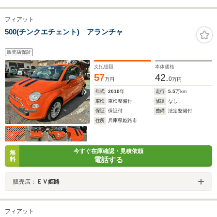
フィアット
500(チンクエチェント) アランチャ
販売店保証
支払総額
本体価格
57
42.
0
万円
万円
年式
2010
年
走行
5.5
万km
車検
車検整備付
修復
なし
保証
保証付
整備
法定整備付
住所
兵庫県姫路市
今すぐ在庫確認・見積依頼
無
電話する
料
販売店：
ＥＶ姫路
フィアット