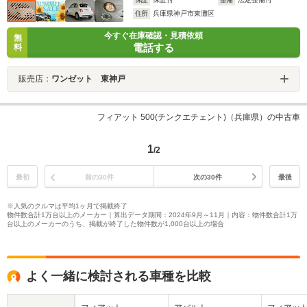
住所
兵庫県神戸市東灘区
今すぐ在庫確認・見積依頼
無
電話する
料
販売店：
ワンゼット 東神戸
フィアット 500(チンクエチェント)（兵庫県）の中古車
1
/2
最初
前の30件
次の30件
最後
※人気のクルマは平均1ヶ月で掲載終了
物件数合計1万台以上のメーカー｜算出データ期間：2024年9月～11月｜内容：物件数合計1万
台以上のメーカーのうち、掲載が終了した物件数が1,000台以上の場合
よく一緒に検討される車種を比較