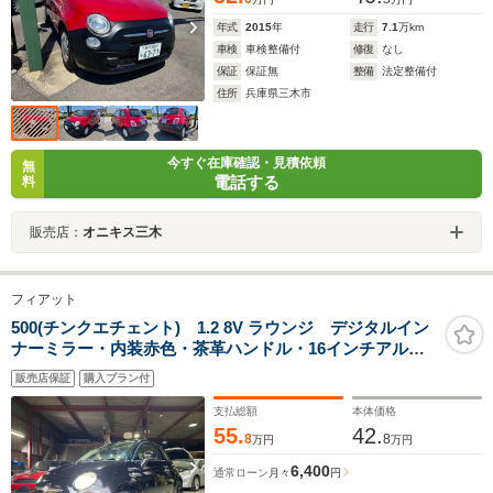
年式
2015
年
走行
7.1
万km
車検
車検整備付
修復
なし
保証
保証無
整備
法定整備付
住所
兵庫県三木市
今すぐ在庫確認・見積依頼
無
電話する
料
販売店：
オニキス三木
フィアット
500(チンクエチェント) 1.2 8V ラウンジ デジタルイン
ナーミラー・内装赤色・茶革ハンドル・16インチアル
ミ・ガラスルーフ・ETC
販売店保証
購入プラン付
支払総額
本体価格
55.
42.
8
8
万円
万円
6,400
通常ローン
月々
円