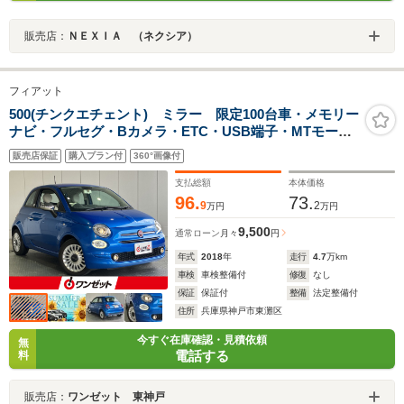
販売店：
ＮＥＸＩＡ （ネクシア）
フィアット
500(チンクエチェント) ミラー 限定100台車・メモリー
ナビ・フルセグ・Bカメラ・ETC・USB端子・MTモー
ド・15インチAW・ツインエアターボエンジン・ディーラ
販売店保証
購入プラン付
360°画像付
ー右ハンドル・
支払総額
本体価格
96.
73.
9
2
万円
万円
9,500
通常ローン
月々
円
年式
2018
年
走行
4.7
万km
車検
車検整備付
修復
なし
保証
保証付
整備
法定整備付
住所
兵庫県神戸市東灘区
今すぐ在庫確認・見積依頼
無
電話する
料
販売店：
ワンゼット 東神戸