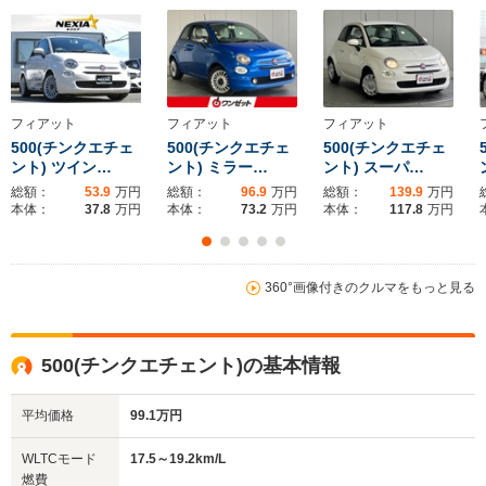
全幅
全幅
全
サイズ
1.63m
1.63m
1
全長
全長
(全長x全幅x全高)
3.55m～3.61m
3.66m
4.25
フィアット
フィアット
フィアット
500(チンクエチェ
500(チンクエチェ
500(チンクエチェ
ント) ツイン…
ント) ミラー…
ント) スーパ…
ホイールベース
ホイールベース
ホイー
-m
-m
総額：
53.9
万円
総額：
96.9
万円
総額：
139.9
万円
本体：
37.8
万円
本体：
73.2
万円
本体：
117.8
万円
17.5～19.2km/L
13.4～13.
└市街地:13.2～
└市街地:1
14.4km/L
10.4km/L
360°画像付きのクルマをもっと見る
WLTCモード
└郊外:18.1～
-
└郊外:13.
燃費
19.7km/L
13.9km/L
└高速道路:19.9～
└高速道路:
500(チンクエチェント)の基本情報
22.0km/L
15.4km/L
排気量
875～1368cc
1368cc
1331～13
平均価格
99.1万円
駆動方式
FF
FF
FF、4WD
WLTCモード
17.5～19.2km/L
燃費