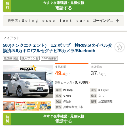
今すぐ在庫確認・見積依頼
無
電話する
料
販売店：
Ｇｏｉｎｇ ｅｘｃｅｌｌｅｎｔ ｃａｒｓ ゴーイング エクセレント カーズ
フィアット
500(チンクエチェント) 1.2 ポップ 検R09.5/タイベル交
換済/5.9万キロ/フルセグナビ/Bカメラ/Bluetooth
販売店保証
購入プラン付
360°画像付
支払総額
本体価格
49.
37.
4
8
万円
万円
9,700
通常ローン
月々
円
年式
2015
年
走行
6.0
万km
車検
'27/05
修復
なし
保証
保証付
整備
法定整備無
住所
兵庫県加古川市
今すぐ在庫確認・見積依頼
無
電話する
料