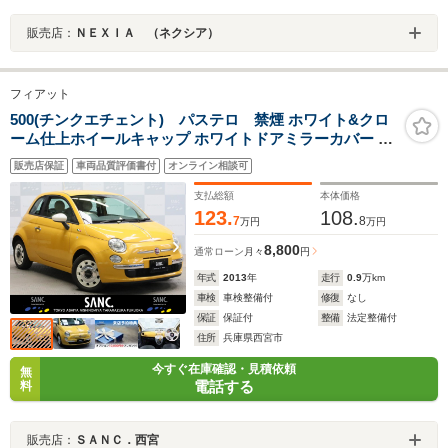
販売店：
ＮＥＸＩＡ （ネクシア）
フィアット
500(チンクエチェント) パステロ 禁煙 ホワイト&クロ
ーム仕上ホイールキャップ ホワイトドアミラーカバー エ
クステリアクロームモール ボディ同色シフトノブ ボディ
販売店保証
車両品質評価書付
オンライン相談可
同色インパネ 2トーンシート キーレスエントリー
支払総額
本体価格
123.
108.
7
8
万円
万円
8,800
通常ローン
月々
円
年式
2013
年
走行
0.9
万km
車検
車検整備付
修復
なし
保証
保証付
整備
法定整備付
住所
兵庫県西宮市
今すぐ在庫確認・見積依頼
無
電話する
料
販売店：
ＳＡＮＣ．西宮