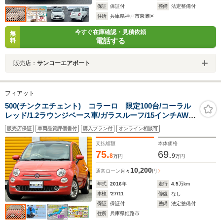
保証
保証付
整備
法定整備付
住所
兵庫県神戸市東灘区
今すぐ在庫確認・見積依頼
無
電話する
料
販売店：
サンコーエアポート
フィアット
500(チンクエチェント) コラーロ 限定100台/コーラル
レッド/1.2ラウンジベース車/ガラスルーフ/15インチAW/
フォグランプ/本革ステアリング/オートエアコン/リアパー
販売店保証
車両品質評価書付
購入プラン付
オンライン相談可
キングセンサー/レザー調シートカバー
支払総額
本体価格
75.
69.
8
9
万円
万円
10,200
通常ローン
月々
円
年式
2016
年
走行
4.5
万km
車検
'27/11
修復
なし
保証
保証付
整備
法定整備付
住所
兵庫県姫路市