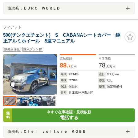
販売店：
ＥＵＲＯ ＷＯＲＬＤ
フィアット
500(チンクエチェント) S CABANAシートカバー 純
正アルミホイール 5速マニュアル
販売店保証
購入プラン付
支払総額
本体価格
88.
78.
7
0
万円
万円
年式
2014
年
走行
9.2
万km
車検
'27/03
修復
なし
保証
保証付
整備
法定整備付
住所
兵庫県神戸市北区
今すぐ在庫確認・見積依頼
無
電話する
料
販売店：
Ｃｉｅｌ ｖｏｉｔｕｒｅ ＫＯＢＥ