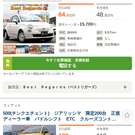
支払総額
本体価格
64.
48.
9
8
万円
万円
15,700
通常ローン
月々
円
年式
2015
年
走行
3.5
万km
車検
車検整備付
修復
なし
保証
保証付
整備
法定整備付
住所
兵庫県加古川市
今すぐ在庫確認・見積依頼
無
電話する
料
カーセンサーアフター保証がBプランに付いています
販売店：
Ｂｅｓｔ Ｒｅｇａｒｄｓ（ベストリガーズ）
フィアット
500(チンクエチェント) ジアリッシマ 限定200台 正規
ディーラー車 パドルシフト ETC クルーズコントロ
ール Apple car play
支払総額
本体価格