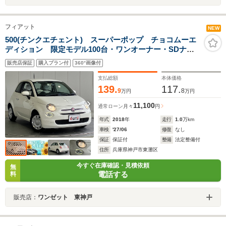
フィアット
NEW
500(チンクエチェント) スーパーポップ チョコムーエ
ディション 限定モデル100台・ワンオーナー・SDナ
ビ・フルセグ・Bluetoothオーディオ・Bカメラ・USB端
販売店保証
購入プラン付
360°画像付
子・AUX・ETC・専用シート・ディーラー車・右ハンド
ル
支払総額
本体価格
139.
117.
9
8
万円
万円
11,100
通常ローン
月々
円
年式
2018
年
走行
1.0
万km
車検
'27/06
修復
なし
保証
保証付
整備
法定整備付
住所
兵庫県神戸市東灘区
今すぐ在庫確認・見積依頼
無
電話する
料
販売店：
ワンゼット 東神戸