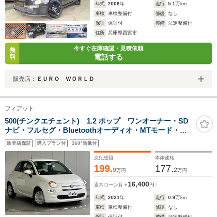
年式
2008
年
走行
5.1
万km
車検
車検整備付
修復
なし
保証
保証付
整備
法定整備付
住所
兵庫県西宮市
今すぐ在庫確認・見積依頼
無
電話する
料
販売店：
ＥＵＲＯ ＷＯＲＬＤ
フィアット
500(チンクエチェント) 1.2 ポップ ワンオーナー・SD
ナビ・フルセグ・Bluetoothオーディオ・MTモード・キ
ーレス・ETC・ディーラー・右ハンドル・ハーフレザー
販売店保証
購入プラン付
360°画像付
シート・
支払総額
本体価格
199.
177.
9
2
万円
万円
16,400
通常ローン
月々
円
年式
2021
年
走行
0.9
万km
車検
車検整備付
修復
なし
保証
保証付
整備
法定整備付