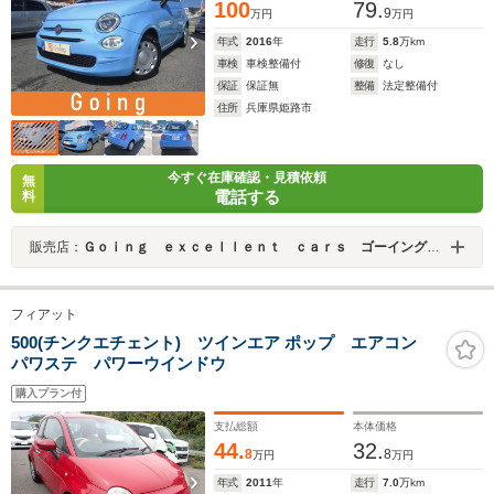
100
79.
9
万円
万円
年式
2016
年
走行
5.8
万km
車検
車検整備付
修復
なし
保証
保証無
整備
法定整備付
住所
兵庫県姫路市
今すぐ在庫確認・見積依頼
無
電話する
料
販売店：
Ｇｏｉｎｇ ｅｘｃｅｌｌｅｎｔ ｃａｒｓ ゴーイング エクセレント カーズ
フィアット
500(チンクエチェント) ツインエア ポップ エアコン
パワステ パワーウインドウ
購入プラン付
支払総額
本体価格
44.
32.
8
8
万円
万円
年式
2011
年
走行
7.0
万km