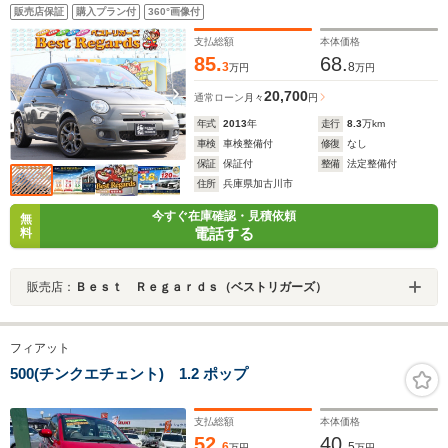
スイッチ スペアタイヤ パワーステアリング パワー
販売店保証
購入プラン付
360°画像付
ウィンドウ
支払総額
本体価格
85.
68.
3
8
万円
万円
20,700
通常ローン
月々
円
年式
2013
年
走行
8.3
万km
車検
車検整備付
修復
なし
保証
保証付
整備
法定整備付
住所
兵庫県加古川市
今すぐ在庫確認・見積依頼
無
電話する
料
販売店：
Ｂｅｓｔ Ｒｅｇａｒｄｓ（ベストリガーズ）
フィアット
500(チンクエチェント) 1.2 ポップ
支払総額
本体価格
52.
40.
6
5
万円
万円