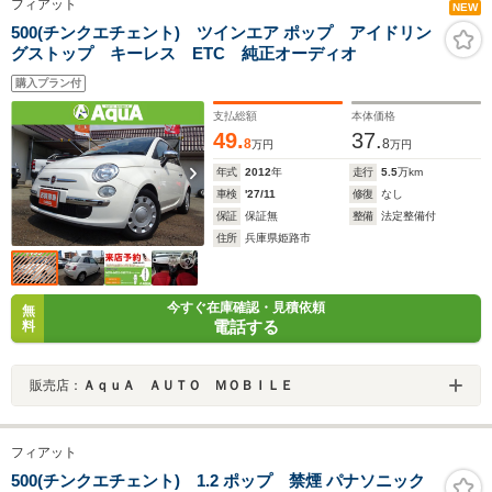
フィアット
NEW
500(チンクエチェント) ツインエア ポップ アイドリン
グストップ キーレス ETC 純正オーディオ
購入プラン付
支払総額
本体価格
49.
37.
8
8
万円
万円
年式
2012
年
走行
5.5
万km
車検
'27/11
修復
なし
保証
保証無
整備
法定整備付
住所
兵庫県姫路市
今すぐ在庫確認・見積依頼
無
電話する
料
販売店：
ＡｑｕＡ ＡＵＴＯ ＭＯＢＩＬＥ
フィアット
500(チンクエチェント) 1.2 ポップ 禁煙 パナソニック