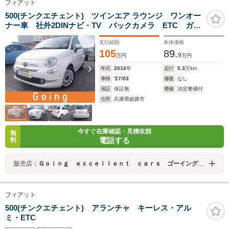
フィアット
500(チンクエチェント) ツインエア ラウンジ ワンオー
ナー車 社外2DINナビ・TV バックカメラ ETC ガラ
スルーフ 後期モデル
支払総額
本体価格
105
89.
9
万円
万円
年式
2016
年
走行
5.3
万km
車検
'27/03
修復
なし
保証
保証無
整備
法定整備付
住所
兵庫県姫路市
今すぐ在庫確認・見積依頼
無
電話する
料
販売店：
Ｇｏｉｎｇ ｅｘｃｅｌｌｅｎｔ ｃａｒｓ ゴーイング エクセレント カーズ
フィアット
500(チンクエチェント) アランチャ キーレス・アル
ミ・ETC