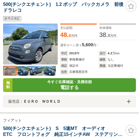
500(チンクエチェント) 1.2 ポップ バックカメラ 前後
ドラレコ
販売店保証
支払総額
本体価格
48.
38.
8
8
万円
万円
5,600
通常ローン
月々
円
年式
2010
年
走行
4.2
万km
車検
車検整備付
修復
なし
保証
保証付
整備
法定整備付
住所
兵庫県西宮市
今すぐ在庫確認・見積依頼
無
電話する
料
販売店：
ＥＵＲＯ ＷＯＲＬＤ
フィアット
500(チンクエチェント) S 5速MT オーディオ
ETC フロントフォグ 純正15インチAW ステアリング