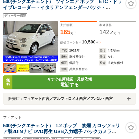
500(チンクエチェント) ツインエア ポップ ETC・ドラ
イブレコーダー・イタリアンフェンダーバッジ・
AppleCarPlay/AndroidAuto対応・ツインエアー
ディーラー保証
支払総額
本体価格
165
142.
0
万円
万円
10,500
残価ローン
月々
円
年式
2021
年
走行
4.5
万km
車検
車検整備付
修復
なし
保証
保証付
整備
法定整備付
住所
兵庫県西宮市
今すぐ在庫確認・見積依頼
無
電話する
料
販売店：
フィアット西宮／アルファロメオ西宮／アバルト西宮
フィアット
500(チンクエチェント) 1.2 ポップ 禁煙 カロッツェリ
ア製2DINナビ DVD再生 USB入力端子 バックカメラ
MAK製17インチアルミホイール ヒルホールドシステム