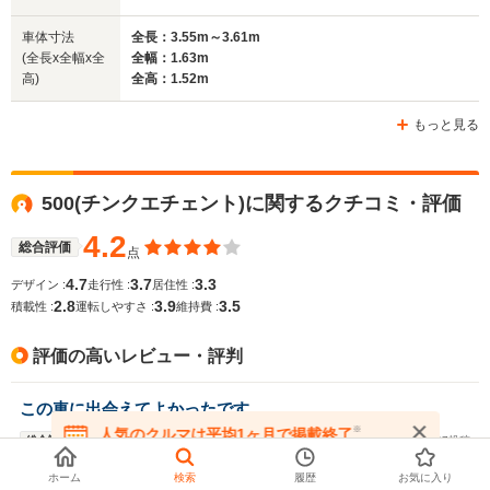
車体寸法
全長：3.55m～3.61m
(全長x全幅x全
全幅：1.63m
高)
全高：1.52m
もっと見る
500(チンクエチェント)に関するクチコミ・評価
4.2
総合評価
点
4.7
3.7
3.3
デザイン :
走行性 :
居住性 :
2.8
3.9
3.5
積載性 :
運転しやすさ :
維持費 :
評価の高いレビュー・評判
この車に出会えてよかったです
※
人気のクルマは平均1ヶ月で掲載終了
5
総合評価
2021/12/27投稿
点
在庫が無くなる前にお問い合わせください
車の楽しさ、素晴らしさを体現している車です。まさしく
ホーム
検索
履歴
お気に入り
唯一無二の存在で、代えが効かない大切な存在になり得る