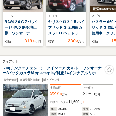
トヨタ
トヨタ
スズキ
RAV4 2.0 G Zパッケ
ヤリスクロス 1.5 ハイ
ハスラー 660
ージ 4WD 寒冷地仕
ブリッド G 全周囲カ
リッド G 届
様 ワンオーナー
メラ LEDヘッドライ
使用車 クリ
10.5インチディスプレ
ト スマートキー
ソナー オー
319
230
1
総額：
.8
万円
総額：
.6
万円
総額：
イオーディオプラスナ
ズコントロー
ビTV 全方位カメ
ンアシスト 
ラ パワーバックド
軽減システム
フィアット
ア デジタルインナー
ライト LED
ミラー ワイヤレス充
ンプ スマー
500(チンクエチェント) ツインエア カルト ワンオーナ
ー/バックカメラ/Applecarplay/純正14インチアルミホイ
電 ダイナミックトル
アイドリング
ール/パドルシフト/ETC/クルーズコントロール/
クベクタリング
プ 電動格納
販売店保証
車両品質評価書付
購入プラン付
4WD ダウンヒルア
支払総額
本体価格
シスト
227.
208.
8
0
万円
万円
11,600
残価ローン
月々
円
年式
2023
年
走行
2.1
万km
車検
'26/08
修復
なし