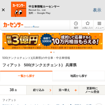
中古車情報カーセンサー
表示
Recruit Co., Ltd.
無料 － Google Play
履歴
お気に入り
メニュー
500(チンクエチェント)(兵庫県)の中古車・中古車情報
フィアット 500(チンクエチェント) 兵庫県
一覧から探す
地図から探す
更新時に
38
絞り込み
並べ替え
台
メール受信
フィアット