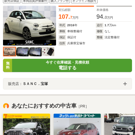
販売店保証
車両品質評価書付
購入プラン付
オンライン相談可
グローブボックス
支払総額
本体価格
107.
94.
7
0
万円
万円
年式
2016
年
走行
1.7
万km
車検
車検整備付
修復
なし
保証
保証付
整備
法定整備付
住所
兵庫県宝塚市
今すぐ在庫確認・見積依頼
無
電話する
料
販売店：
ＳＡＮＣ．宝塚
あなたにおすすめの中古車
［PR］