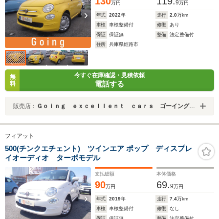
130
119.
9
万円
万円
年式
2022
年
走行
2.0
万km
車検
車検整備付
修復
あり
保証
保証無
整備
法定整備付
住所
兵庫県姫路市
今すぐ在庫確認・見積依頼
無
電話する
料
販売店：
Ｇｏｉｎｇ ｅｘｃｅｌｌｅｎｔ ｃａｒｓ ゴーイング エクセレント カーズ
フィアット
500(チンクエチェント) ツインエア ポップ ディスプレ
イオーディオ ターボモデル
支払総額
本体価格
90
69.
9
万円
万円
年式
2019
年
走行
7.4
万km
車検
車検整備付
修復
なし
保証
保証無
整備
法定整備付