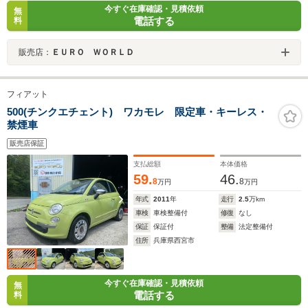
今すぐ在庫確認・見積依頼
無
電話する
料
販売店：
ＥＵＲＯ ＷＯＲＬＤ
フィアット
500(チンクエチェント) ワカモレ 限定車・キーレス・
禁煙車
販売店保証
支払総額
本体価格
59.
46.
8
8
万円
万円
年式
2011
年
走行
2.5
万km
車検
車検整備付
修復
なし
保証
保証付
整備
法定整備付
住所
兵庫県西宮市
今すぐ在庫確認・見積依頼
無
電話する
料