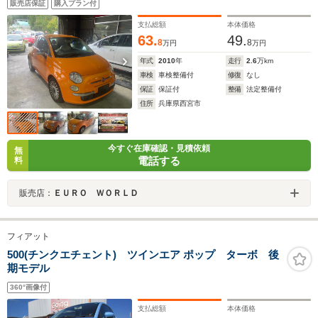
販売店保証
購入プラン付
支払総額
本体価格
63.
49.
8
8
万円
万円
年式
2010
年
走行
2.6
万km
車検
車検整備付
修復
なし
保証
保証付
整備
法定整備付
住所
兵庫県西宮市
今すぐ在庫確認・見積依頼
無
電話する
料
販売店：
ＥＵＲＯ ＷＯＲＬＤ
フィアット
500(チンクエチェント) ツインエア ポップ ターボ 後
期モデル
360°画像付
支払総額
本体価格