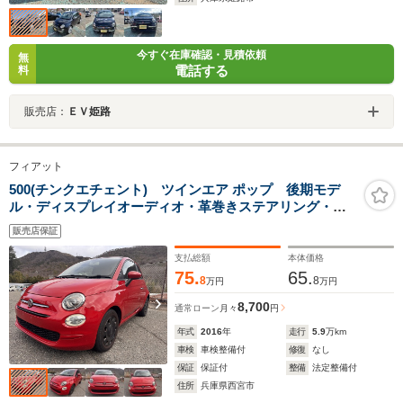
今すぐ在庫確認・見積依頼
無
電話する
料
販売店：
ＥＶ姫路
フィアット
500(チンクエチェント) ツインエア ポップ 後期モデ
ル・ディスプレイオーディオ・革巻きステアリング・キ
ーレス・ETC・禁煙車・フォグランプ
販売店保証
支払総額
本体価格
75.
65.
8
8
万円
万円
8,700
通常ローン
月々
円
年式
2016
年
走行
5.9
万km
車検
車検整備付
修復
なし
保証
保証付
整備
法定整備付
住所
兵庫県西宮市