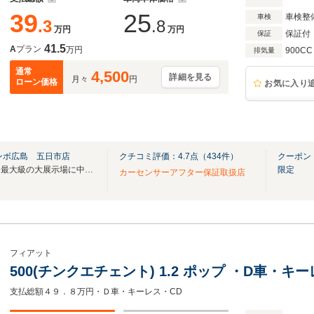
39
25
車検整
車検
.3
.8
万円
万円
保証付
保証
41.5
A
プラン
万円
900CC
排気量
通常
4,500
詳細を見る
月々
円
ローン価格
お気に入り
ンボ広島 五日市店
クチコミ評価：
4.7
点（
434
件）
クーポン
石内バイパスど真ん中！中四国最大級の大展示場に中古車が勢揃い！！
限定
カーセンサーアフター保証取扱店
フィアット
500(チンクエチェント) 1.2 ポップ ・D車・キ
支払総額４９．８万円・Ｄ車・キーレス・CD