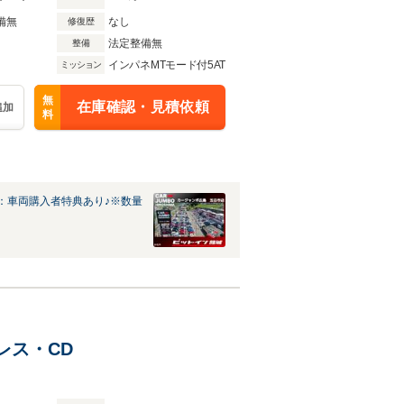
備無
なし
修復歴
法定整備無
整備
インパネMTモード付5AT
ミッション
無
在庫確認・見積依頼
追加
料
：車両購入者特典あり♪※数量
ーレス・CD