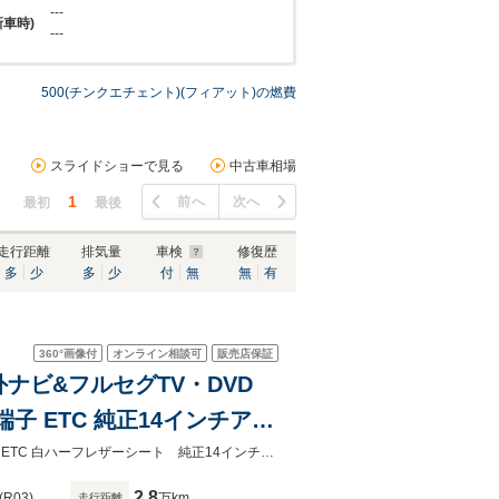
---
新車時)
---
500(チンクエチェント)(フィアット)の燃費
スライドショーで見る
中古車相場
1
前へ
次へ
最初
最後
走行距離
排気量
車検
修復歴
多
少
多
少
付
無
無
有
360°
画像付
オンライン相談可
販売店保証
社外ナビ&フルセグTV・DVD
子 ETC 純正14インチアル
社外ナビ＆フルセグTV・DVD バックカメラ クルーズコントロールUSB入力端子 ETC 白ハーフレザーシート 純正14インチアルミホイール
2.8
(R03)
万km
走行距離