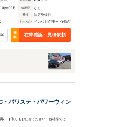
R10)年03月
なし
修復歴
法定整備付
整備
C
インパネMTモード付5AT
ミッション
無
在庫確認・見積依頼
追加
料
ETC・パワステ・パワーウィン
品揃え豊富にご用意しております♪ご来店の際は事前のご連絡をお願いします！買取・下取りもお任せください！他社様では引き受けてもらえなかったお車も、一度弊社にお持ちください！