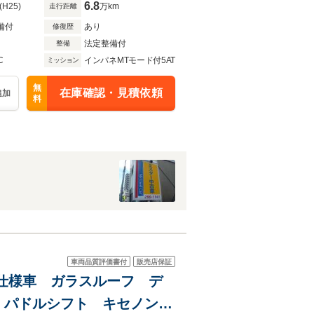
6.8
(H25)
万km
走行距離
備付
あり
修復歴
法定整備付
整備
C
インパネMTモード付5AT
ミッション
無
在庫確認・見積依頼
追加
料
車両品質評価書付
販売店保証
台特別仕様車 ガラスルーフ デ
 パドルシフト キセノンヘ