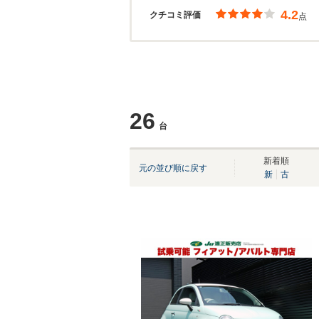
4.2
クチコミ評価
点
26
台
新着順
元の並び順に戻す
新
古