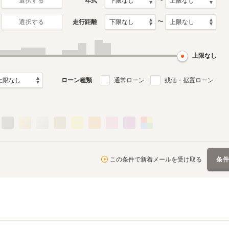
〜
年式
選択する
〜
走行距離
選択する
月～1977年12月
ル
上限なし
る
ローン種類
通常ローン
残価・据置ローン
この条件で新着メールを受け取る
条