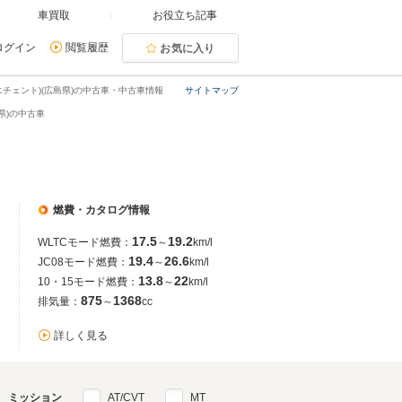
車買取
お役立ち記事
ログイン
閲覧履歴
お気に入り
クエチェント)(広島県)の中古車・中古車情報
サイトマップ
島県)の中古車
燃費・カタログ情報
17.5
19.2
WLTCモード燃費：
～
km/l
19.4
26.6
JC08モード燃費：
～
km/l
13.8
22
10・15モード燃費：
～
km/l
875
1368
排気量：
～
cc
詳しく見る
ミッション
AT/CVT
MT