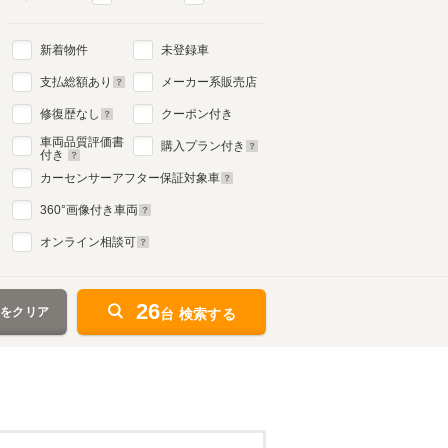
新着物件
未登録車
支払総額あり
メーカー系販売店
修復歴なし
クーポン付き
車両品質評価書
購入プラン付き
付き
カーセンサーアフター保証対象車
360
°画像付き車両
オンライン相談可
26
件をクリア
台 検索する