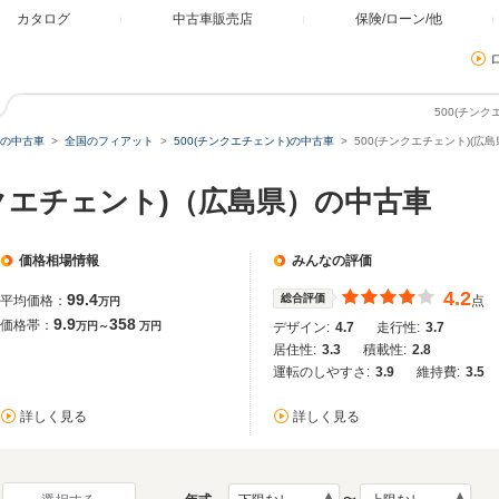
カタログ
中古車販売店
保険/ローン/他
500(チン
の中古車
全国のフィアット
500(チンクエチェント)の中古車
500(チンクエチェント)(広
ンクエチェント)（広島県）の中古車
価格相場情報
みんなの評価
4.2
99.4
総合評価
平均価格：
点
万円
9.9
358
価格帯：
万円～
万円
デザイン:
4.7
走行性:
3.7
居住性:
3.3
積載性:
2.8
運転のしやすさ:
3.9
維持費:
3.5
詳しく見る
詳しく見る