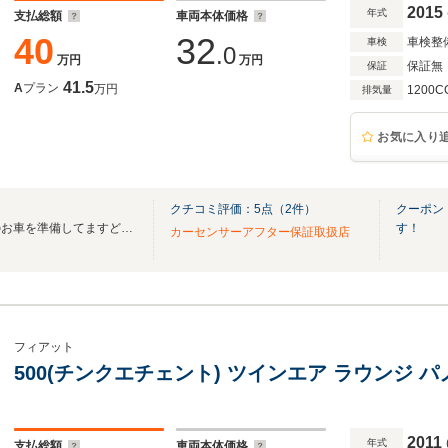
2015
年式
支払総額
車両本体価格
40
32
車検整
車検
.0
万円
万円
保証無
保証
41.5
A
プラン
万円
1200C
排気量
お気に入り
クチコミ評価：
5
点（
2
件）
クーポン
お客様のご要望に応え、手頃のお車を準備してますどうぞお気軽にお問い合わせください
す！
カーセンサーアフター保証取扱店
フィアット
500(チンクエチェント) ツインエア ラウンジ 
2011
年式
支払総額
車両本体価格