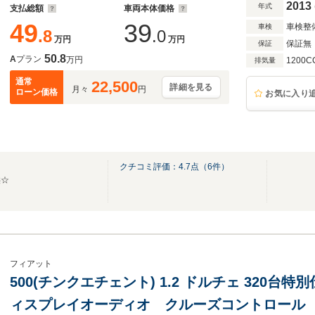
2013
年式
支払総額
車両本体価格
49
39
車検整
車検
.8
.0
万円
万円
保証無
保証
50.8
A
プラン
万円
1200C
排気量
通常
22,500
詳細を見る
月々
円
ローン価格
お気に入り
クチコミ評価：
4.7
点（
6
件）
供☆
フィアット
500(チンクエチェント) 1.2 ドルチェ 320
ィスプレイオーディオ クルーズコントロール