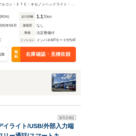
5アルミホイール リアコー
■ガラスルーフ・ディスプレイオーディオ・ＵＳＢ端子・Ｂｌｕｅｔｏｏｔｈ・クルコン・ＥＴＣ・キセノンヘッドライト・純正１５アルミ・リアコーナーセンサー・アイドリングストップ
1.1
(R04)
万km
走行距離
R09)年09月
なし
修復歴
法定整備付
整備
C
インパネMTモード付5AT
ミッション
無
在庫確認・見積依頼
追加
料
販売店保証
Dデイライト/USB/外部入力端
フリー通話/スマートキ