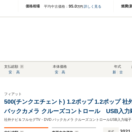
95.0
価格相場
燃費(
平均中古価格：
詳しく見る
万円
支払総額
本体価格
年式
安
高
安
高
新
古
フィアット
500(チンクエチェント) 1.2ポップ 1.2ポップ 
バックカメラ クルーズコントロール USB入力端
ミホイール 白ハーフレザーシート
2021
年式