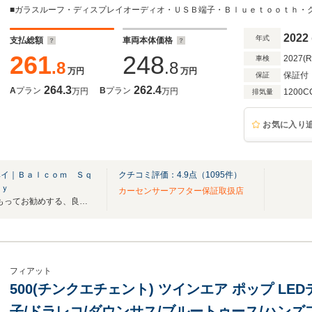
ッドライト ヘッドライトウォッシャー 純正1
ナーセンサー
2022
年式
支払総額
車両本体価格
261
248
2027(
車検
.8
.8
万円
万円
保証付
保証
264.3
262.4
A
プラン
B
プラン
万円
万円
1200C
排気量
お気に入り
ベイ｜Ｂａｌｃｏｍ Ｓｑ
クチコミ評価：
4.9
点（
1095
件）
ａｙ
カーセンサーアフター保証取扱店
「Balcomグループ」が自信をもってお勧めする、良質な輸入車と国産車の専門店です！
フィアット
500(チンクエチェント) ツインエア ポップ LE
子/ドラレコ/ダウンサス/ブルートゥース/ハンズ