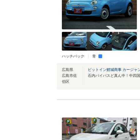
ハッチバック
青
広島県
ピットイン鯉城商事 カージャ
広島市佐
伯区