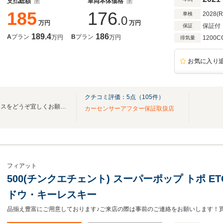
支払総額
車両本体価格
185
176
2028(
車検
.0
万円
万円
保証付
保証
189.4
186
A
プラン
B
プラン
万円
万円
1200C
排気量
お気に入り
クチコミ評価：
5
点（
105
件）
きれいな車の専門店アイマックスをどうぞ宜しくお願い致します。
カーセンサーアフター保証取扱店
フィアット
500(チンクエチェント) スーパーポップ トポ 
ドウ・キーレスキー