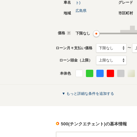
車名
グレード
ト)
広島県
地域
市区町村
現行
2代目
2008年3月～生産中
1957年1
生産モデ
価格
下限なし
500(チンクエチェント)のカタログを見
〜
ローン月々支払い価格
ローン頭金（上限）
本体色
▼ もっと詳細な条件を追加する
500(チンクエチェント)
の基本情報