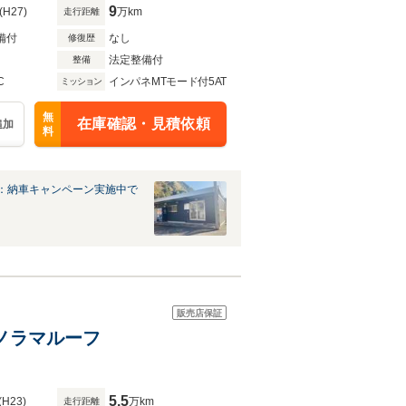
9
(H27)
万km
走行距離
備付
なし
修復歴
法定整備付
整備
C
インパネMTモード付5AT
ミッション
無
在庫確認・見積依頼
追加
料
：納車キャンペーン実施中で
販売店保証
パノラマルーフ
5.5
(H23)
万km
走行距離