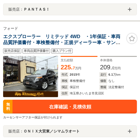
販売店：
ＰＡＮＴＡＳ！
フォード
エクスプローラー リミテッド 4WD ・1年保証・車両
品質評価書付・車検整備付・正規ディーラー車・サンル
ーフ・マイフォードタッチ・黒レザー/パワーシート・バ
販売店保証
車両品質評価書付
購入プラン付
ック/フロント/サイドカメラ・ETC・電動リヤゲート・記
録簿
支払総額
本体価格
225.
209.
7
0
万円
万円
年式
2015
年
走行
6.1
万km
車検
車検整備付
修復
なし
保証
保証付
整備
法定整備付
住所
埼玉県さいたま市見沼区
無
在庫確認・見積依頼
料
カーセンサーアフター保証が付けられます
販売店：
ＯＮＩＸ大宮東／シマムラオート