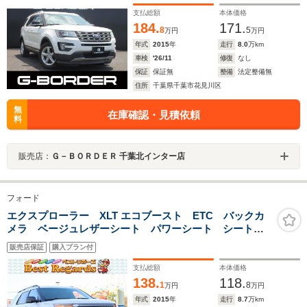
支払総額
本体価格
184.
171.
8
5
万円
万円
年式
2015
年
走行
8.0
万km
車検
'26/11
修復
なし
保証
保証無
整備
法定整備無
住所
千葉県千葉市花見川区
無
在庫確認・見積依頼
料
販売店：
Ｇ－ＢＯＲＤＥＲ 千葉北インター店
フォード
エクスプローラー XLT エコブースト ETC バックカ
メラ ベージュレザーシート パワーシート シートヒ
ーター キーレスエントリー デュアルエアコン 電動
販売店保証
購入プラン付
格納ミラー パワーステアリング パワーウィンドウ
支払総額
本体価格
138.
118.
1
8
万円
万円
年式
2015
年
走行
8.7
万km