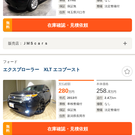
車検
'27/02
修復
なし
保証
保証無
整備
法定整備付
住所
埼玉県川口市
無
在庫確認・見積依頼
料
販売店：
ＪＭＳｃａｒｓ
フォード
エクスプローラー XLT エコブースト
支払総額
本体価格
280
258.
8
万円
万円
年式
2013
年
走行
2.4
万km
車検
車検整備付
修復
なし
保証
保証無
整備
法定整備付
住所
新潟県長岡市
無
在庫確認・見積依頼
料