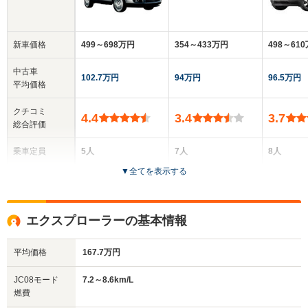
新車価格
499～698万円
354～433万円
498～61
中古車
102.7万円
94万円
96.5万円
平均価格
クチコミ
4.4
3.4
3.7
総合評価
乗車定員
5人
7人
8人
▼
全てを表示する
ドア数
5ドア
5ドア
5ドア
全高
全高
全高
エクスプローラーの基本情報
1.69m
1.79m
1.79m
平均価格
167.7万円
全幅
全幅
全
JC08モード
7.2～8.6km/L
サイズ
1.91m
1.85m～1.88m
1.
燃費
全長
全長
(全長x全幅x全高)
4.86m
4.69m
5.