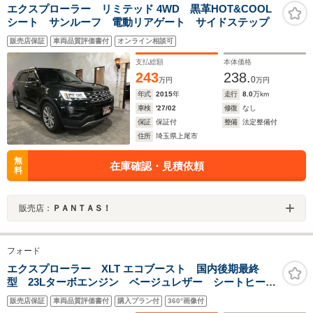
エクスプローラー リミテッド 4WD 黒革HOT&COOL
シート サンルーフ 電動リアゲート サイドステップ
販売店保証
車両品質評価書付
オンライン相談可
支払総額
本体価格
243
238.
0
万円
万円
年式
2015
年
走行
8.0
万km
車検
'27/02
修復
なし
保証
保証付
整備
法定整備付
住所
埼玉県上尾市
無
在庫確認・見積依頼
料
販売店：
ＰＡＮＴＡＳ！
フォード
エクスプローラー XLT エコブースト 国内後期最終
型 23Lターボエンジン ベージュレザー シートヒータ
ー ブラインドスポット F・S・Rカメラ ETC
販売店保証
車両品質評価書付
購入プラン付
360°画像付
Bluetooth クルーズコントロール LEDヘッドライト