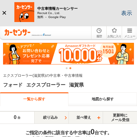
中古車情報カーセンサー
表示
Recruit Co., Ltd.
無料 － Google Play
履歴
お気に入り
メニュー
エクスプローラー(滋賀県)の中古車・中古車情報
フォード エクスプローラー 滋賀県
一覧から探す
地図から探す
更新時に
0
絞り込み
並べ替え
台
メール受信
0
ご指定の条件に該当する中古車は
台です。