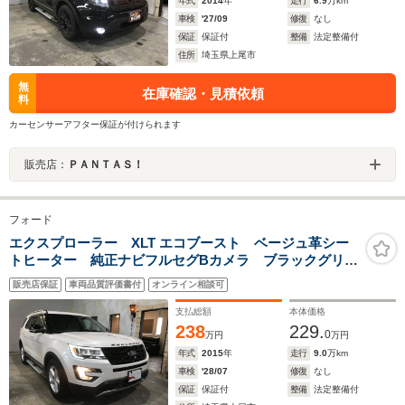
年式
2014
年
走行
6.9
万km
車検
'27/09
修復
なし
保証
保証付
整備
法定整備付
住所
埼玉県上尾市
無
在庫確認・見積依頼
料
カーセンサーアフター保証が付けられます
販売店：
ＰＡＮＴＡＳ！
フォード
エクスプローラー XLT エコブースト ベージュ革シー
トヒーター 純正ナビフルセグBカメラ ブラックグリ
ル サイドステップ 新品ATタイヤ
販売店保証
車両品質評価書付
オンライン相談可
支払総額
本体価格
238
229.
0
万円
万円
年式
2015
年
走行
9.0
万km
車検
'28/07
修復
なし
保証
保証付
整備
法定整備付