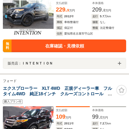
支払総額
本体価格
229.
209.
9
8
万円
万円
年式
2012
年
走行
5.7
万km
車検
車検整備付
修復
なし
保証
保証付
整備
法定整備付
住所
愛知県名古屋市守山区
無
在庫確認・見積依頼
料
販売店：
ＩＮＴＥＮＴＩＯＮ
フォード
エクスプローラー XLT 4WD 正規ディーラー車 フル
タイム4WD 純正18インチ クルーズコントロール 純
正ディスプレイオーディオ 社外ナビ バックカメラ
購入プラン付
CD録音 ブルートゥース USB ドライブレコーダー
ETC スペアキー
支払総額
本体価格
109
99.
0
万円
万円
年式
2011
年
走行
7.2
万km