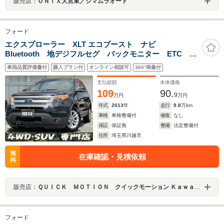
販売店：
ＯＮＩＸ大宮東／シマムラオート
フォード
エクスプローラー XLT エコブースト ナビ
Bluetooth 地デジフルセグ バックモニター ETC キ
ーレス パワーシート ベージュレザーシート シート
車両品質評価書付
購入プラン付
オンライン相談可
360°画像付
ヒーター 前後ドライブレコーダー アルミ スペアキ
ー 記録簿 ルーフレール 取説
支払総額
本体価格
109
90.
9
万円
万円
年式
2013
年
走行
9.8
万km
車検
車検整備付
修復
なし
保証
保証無
整備
法定整備付
住所
埼玉県川越市
無
在庫確認・見積依頼
料
販売店：
ＱＵＩＣＫ ＭＯＴＩＯＮ クイックモーション Ｋａｗａｇｏｅ ～４ＷＤ・ＳＵＶ専門店～
フォード