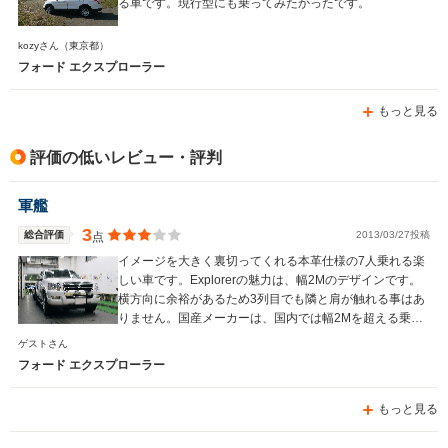
る車です。現行型にも乗ってみたかったです。
kozyさん
（東京都）
フォード エクスプローラー
もっと見る
評価の低いレビュー・評判
軍艦
3
総合評価
2013/03/27投稿
点
イメージを大きく裏切ってくれる本革仕様の7人乗れる楽
しい車です。Explorerの魅力は、幅2Mのデザインです。
横方向に余裕があるため3列目でも隣と肩が触れる事はあ
りません。国産メーカーは、国内では幅2Mを超える乗用
車を発売することはないでしょう。
ゲストさん
フォード エクスプローラー
もっと見る