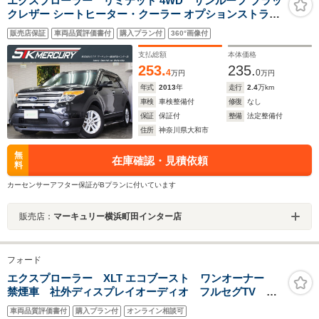
エクスプローラー リミテッド 4WD サンルーフ ブラッ
クレザー シートヒーター・クーラー オプションストラー
ダナビ 地デジ F・S・Rカメラ ETC 電動サードシート オ
販売店保証
車両品質評価書付
購入プラン付
360°画像付
ートテールゲート HIDライト LEDフォグ 社外サイドステ
ップ 保証書・取説・スペアキ付
支払総額
本体価格
253.
235.
4
0
万円
万円
年式
2013
年
走行
2.4
万km
車検
車検整備付
修復
なし
保証
保証付
整備
法定整備付
住所
神奈川県大和市
無
在庫確認・見積依頼
料
カーセンサーアフター保証がBプランに付いています
販売店：
マーキュリー横浜町田インター店
フォード
エクスプローラー XLT エコブースト ワンオーナー
禁煙車 社外ディスプレイオーディオ フルセグTV バ
ックカメラ レーダークルーズコントロール LEDヘッ
車両品質評価書付
購入プラン付
オンライン相談可
ドライト ブラインドスポットモニター Bluetooth接続