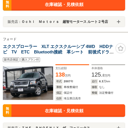
無
在庫確認・見積依頼
料
販売店：
Ｏｃｈｉ Ｍｏｔｏｒｓ 越智モータース ルート２号店
フォード
エクスプローラー XLT エクスクルーシブ 4WD HDDナ
ビ TV ETC Bluetooth接続 革シート 前後式ドラレ
コ クルーズコントロール
販売店保証
購入プラン付
支払総額
本体価格
138
125.
8
万円
万円
年式
2007
年
走行
6.3
万km
車検
車検整備付
修復
なし
保証
保証付
整備
法定整備付
住所
埼玉県日高市
無
在庫確認・見積依頼
料