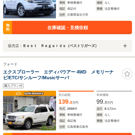
車検
車検整備付
修復
なし
保証
保証付
整備
法定整備付
住所
兵庫県加古川市
無
在庫確認・見積依頼
料
販売店：
Ｂｅｓｔ Ｒｅｇａｒｄｓ（ベストリガーズ）
フォード
エクスプローラー エディバウアー 4WD メモリーナ
ビ/ETC/サンルーフ/Musicサーバ
購入プラン付
支払総額
本体価格
139.
99.
8
8
万円
万円
年式
2006
年
走行
8.1
万km
車検
車検整備付
修復
なし
保証
保証無
整備
法定整備付
住所
広島県東広島市