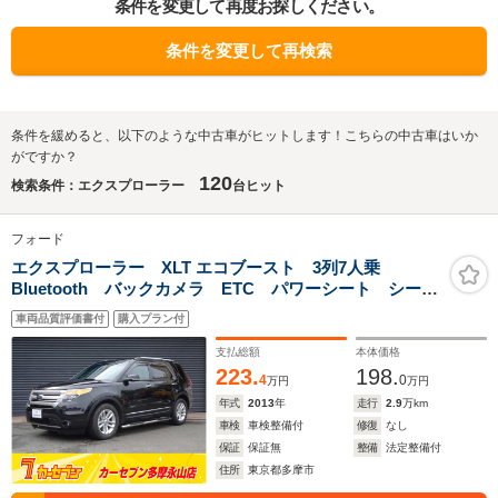
条件を変更して再度お探しください。
条件を変更して再検索
条件を緩めると、以下のような中古車がヒットします！こちらの中古車はいか
がですか？
120
検索条件：エクスプローラー
台ヒット
フォード
エクスプローラー XLT エコブースト 3列7人乗
Bluetooth バックカメラ ETC パワーシート シート
ヒーター クルーズコントロール ベージュ革
車両品質評価書付
購入プラン付
支払総額
本体価格
223.
198.
4
0
万円
万円
年式
2013
年
走行
2.9
万km
車検
車検整備付
修復
なし
保証
保証無
整備
法定整備付
住所
東京都多摩市