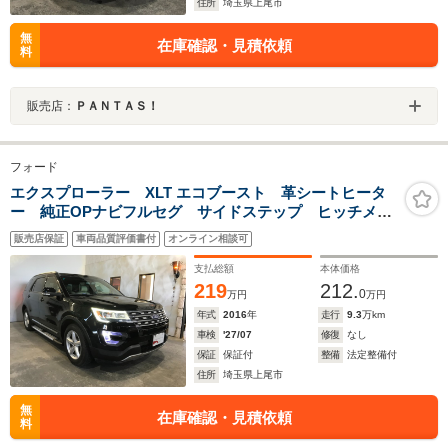
住所
埼玉県上尾市
無
在庫確認・見積依頼
料
販売店：
ＰＡＮＴＡＳ！
フォード
エクスプローラー XLT エコブースト 革シートヒータ
ー 純正OPナビフルセグ サイドステップ ヒッチメン
バー
販売店保証
車両品質評価書付
オンライン相談可
支払総額
本体価格
219
212.
0
万円
万円
年式
2016
年
走行
9.3
万km
車検
'27/07
修復
なし
保証
保証付
整備
法定整備付
住所
埼玉県上尾市
無
在庫確認・見積依頼
料