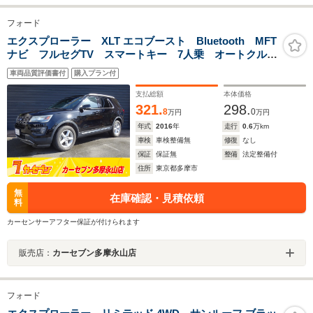
フォード
エクスプローラー XLT エコブースト Bluetooth MFT
ナビ フルセグTV スマートキー 7人乗 オートクルー
ズ シートヒーター LEDヘッドランプ
車両品質評価書付
購入プラン付
支払総額
本体価格
321.
298.
8
0
万円
万円
年式
2016
年
走行
0.6
万km
車検
車検整備無
修復
なし
保証
保証無
整備
法定整備付
住所
東京都多摩市
無
在庫確認・見積依頼
料
カーセンサーアフター保証が付けられます
販売店：
カーセブン多摩永山店
フォード