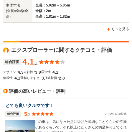
車体寸法
全長：5.02m～5.05m
(全長x全幅x全
全幅：2m
高)
全高：1.81m～1.82m
ホイールベース
ホイールベース
ホイー
-m
-m
もっと見る
エクスプローラーに関するクチコミ・評価
WLTCモード
-
-
-
燃費
4.1
総合評価
点
4.3
3.9
4.1
デザイン :
走行性 :
居住性 :
4.1
3.7
2.8
積載性 :
運転しやすさ :
維持費 :
排気量
2997cc
2382cc
3564cc
評価の高いレビュー・評判
駆動方式
4WD
4WD
FF、4WD
とても良いクルマです！
5
総合評価
2022/01/10投稿
点
この車は、気になった点に挙げた些細なことぐらいの不満
があるくらいで、それ以上にたくさんの満足を与えてくれ