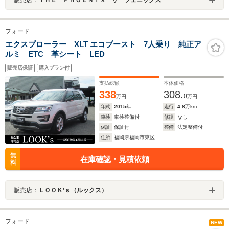
販売店：
ＴＨＥ ＰＨＯＥＮＩＸ ザ フェニックス
フォード
エクスプローラー XLT エコブースト 7人乗り 純正ア
ルミ ETC 革シート LED
販売店保証
購入プラン付
支払総額
本体価格
338
308.
0
万円
万円
年式
2015
年
走行
4.8
万km
車検
車検整備付
修復
なし
保証
保証付
整備
法定整備付
住所
福岡県福岡市東区
無
在庫確認・見積依頼
料
販売店：
ＬＯＯＫ’ｓ（ルックス）
フォード
NEW