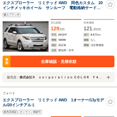
エクスプローラー リミテッド 4WD 同色カスタム 20
インチメッキホイール サンルーフ 電動格納サードシ
ート ブラックレザーインテリア 社外ナビ ベンチレ
購入プラン付
ーション パワーシート シートヒーター スペアキー
支払総額
本体価格
129
121.
0
万円
万円
年式
2013
年
走行
8.6
万km
車検
'28/08
修復
なし
保証
保証無
整備
法定整備無
住所
愛知県一宮市
無
在庫確認・見積依頼
料
販売店：
株式会社Ｒ ｃｏｒｐｏｒａｔｉｏｎ ＣＯＬＯＲ ＦＡＣＴＯＲＹ カラーファクトリー
フォード
エクスプローラー リミテッド 4WD 1オーナー/13yモデ
ル/20インチアルミ
販売店保証
オンライン相談可