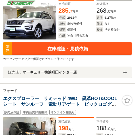
支払総額
本体価格
285.
268.
7
0
万円
万円
年式
2015
年
走行
5.2
万km
車検
車検整備付
修復
なし
保証
保証付
整備
法定整備付
住所
神奈川県大和市
無
在庫確認・見積依頼
料
カーセンサーアフター保証がBプランに付いています
販売店：
マーキュリー横浜町田インター店
フォード
エクスプローラー リミテッド 4WD 黒革HOT&COOL
シート サンルーフ 電動リアゲート ビックロゴグリ
ル サイドステップ ブラックペイントAW
販売店保証
車両品質評価書付
オンライン相談可
支払総額
本体価格
198
188.
0
万円
万円