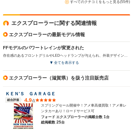
すべてのクチコミをもっと見る(55件)
エクスプローラーに関する関連情報
エクスプローラーの最新モデル情報
FFモデルのパワートレインが変更された
存在感のあるフロントグリルやLEDヘッドランプが与えられ、外装デザインが刷新されている。室内も静粛性が向上している。また、FFモデルのエンジンが従来の2Lから2.3Lへ変更され、出力とトルクが向上。燃費性能も約5％改善している。さらに6速ATもパドルスイッチ付に改められている（2015.10）
全てを表示する
エクスプローラー（滋賀県）を扱う注目販売店
ＫＥＮ’Ｓ ＧＡＲＡＧＥ
4.9
総合評価
点
スプリングセール開催中！アメ車高価買取！アメ車レ
ンタカーあり！ロードサービス可
1
フォード エクスプローラーの
掲載台数
台
25
総掲載数
台