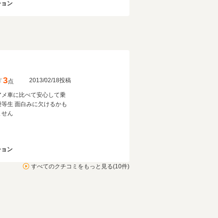
ション
3
2013/02/18投稿
点
アメ車に比べて安心して乗
優等生 面白みに欠けるかも
ません
ション
すべてのクチコミをもっと見る(10件)