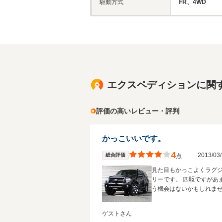
駆動方式
FR、4WD
エクスペディションに関
評価の高いレビュー・評判
かっこいいです。
4
2013/0
総合評価
点
見た目もかっこよくラグ
リーです。 四駆ですがあ
う機会はないかもしれま
ゲストさん