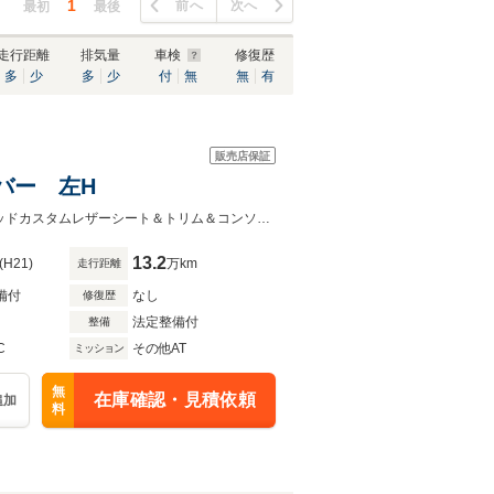
1
前へ
次へ
最初
最後
走行距離
排気量
車検
修復歴
多
少
多
少
付
無
無
有
販売店保証
ンバー 左H
維持お得な1ナンバー 新車並行上質車!!全身マッドブラックでキマってます!!レッドカスタムレザーシート＆トリム＆コンソール＆ステアリング アルパインメモリーナビ 後席モニター
13.2
(H21)
万km
走行距離
備付
なし
修復歴
法定整備付
整備
C
その他AT
ミッション
無
在庫確認・見積依頼
追加
料