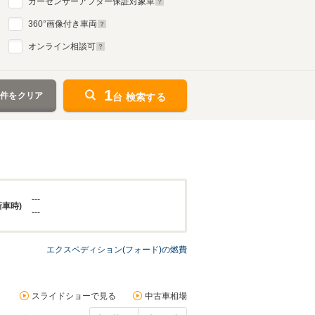
カーセンサーアフター保証対象車
360
°画像付き車両
オンライン相談可
1
条件をクリア
台 検索する
---
新車時)
---
エクスペディション(フォード)の燃費
スライドショーで見る
中古車相場