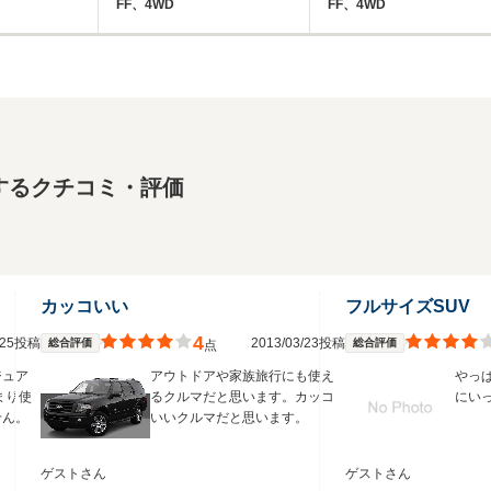
FF、4WD
FF、4WD
するクチコミ・評価
カッコいい
フルサイズSUV
4
3/25投稿
2013/03/23投稿
総合評価
総合評価
点
ジュア
アウトドアや家族旅行にも使え
やっ
まり使
るクルマだと思います。カッコ
にい
せん。
いいクルマだと思います。
ゲストさん
ゲストさん