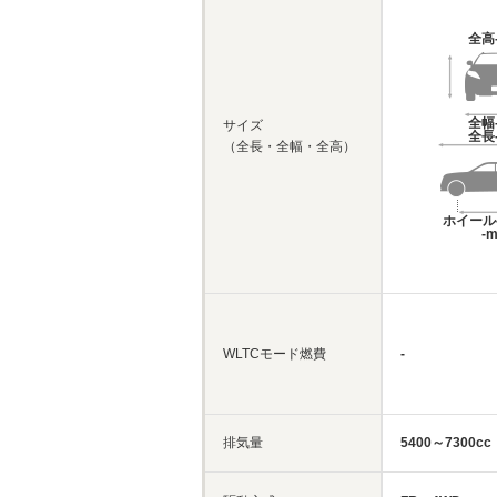
全高
全幅
サイズ
全長
（全長・全幅・全高）
ホイール
-
WLTCモード燃費
-
排気量
5400～7300cc