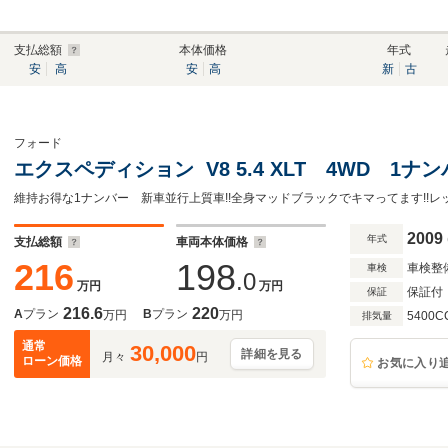
支払総額
本体価格
年式
安
高
安
高
新
古
フォード
エクスペディション V8 5.4 XLT 4WD 1ナ
2009
年式
支払総額
車両本体価格
216
198
車検整
車検
.0
万円
万円
保証付
保証
216.6
220
A
プラン
B
プラン
万円
万円
5400C
排気量
通常
30,000
詳細を見る
月々
円
ローン価格
お気に入り