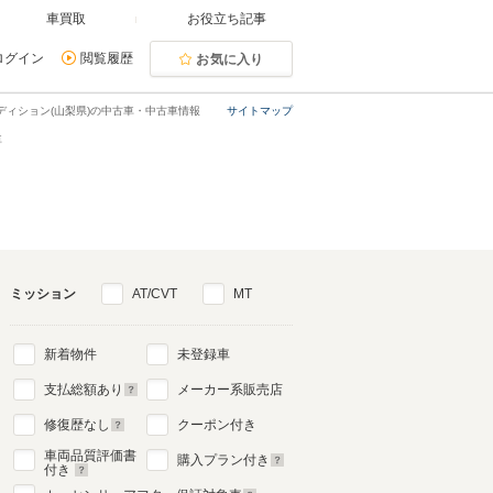
車買取
お役立ち記事
ログイン
閲覧履歴
お気に入り
ディション(山梨県)の中古車・中古車情報
サイトマップ
車
ミッション
AT/CVT
MT
新着物件
未登録車
支払総額あり
メーカー系販売店
修復歴なし
クーポン付き
車両品質評価書
購入プラン付き
付き