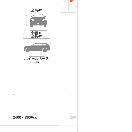
全高
-m
全高
1.45m～1.51m
全幅
-m
全幅
1.86m
全長
-m
全長
5.03m～5.09m
ホイールベース
ホイールベース
-m
-m
-
-
-
2400～3600cc
2967cc
42