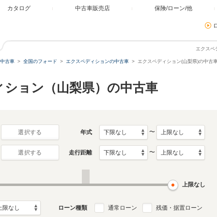
カタログ
中古車販売店
保険/ローン/他
エクスペ
中古車
全国のフォード
エクスペディションの中古車
エクスペディション(山梨県)の中古
ィション（山梨県）の中古車
〜
年式
選択する
〜
走行距離
選択する
上限なし
ローン種類
通常ローン
残価・据置ローン