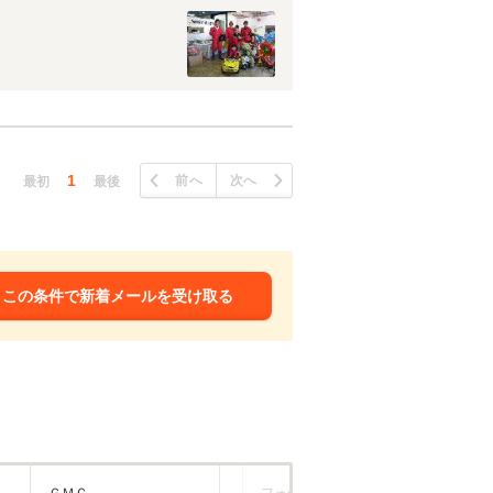
1
前へ
次へ
最初
最後
この条件で新着メールを受け取る