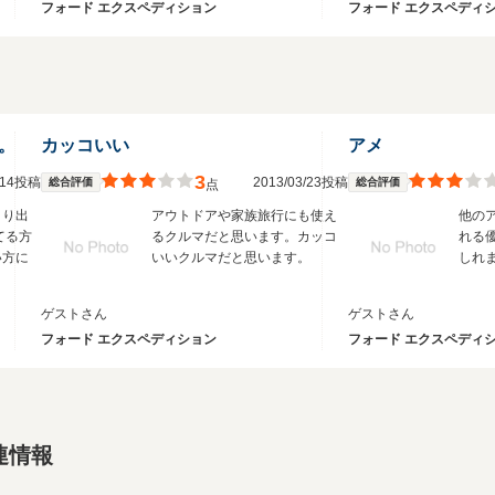
フォード エクスペディション
フォード エクスペディ
。
カッコいい
アメ
3
2/14投稿
2013/03/23投稿
総合評価
総合評価
点
まり出
アウトドアや家族旅行にも使え
他の
てる方
るクルマだと思います。カッコ
れる
い方に
いいクルマだと思います。
しれ
ゲストさん
ゲストさん
フォード エクスペディション
フォード エクスペディ
連情報