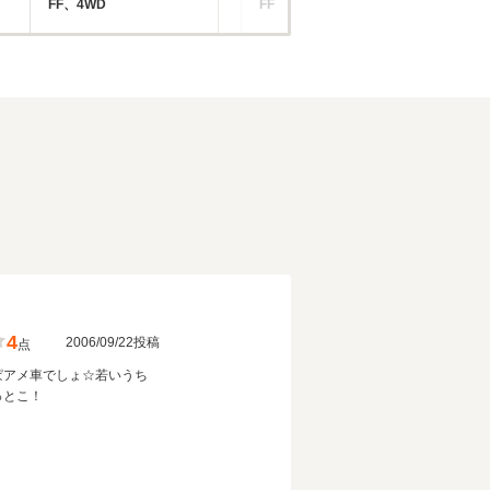
FF、4WD
FF
4W
4
2006/09/22投稿
点
ぱアメ車でしょ☆若いうち
っとこ！