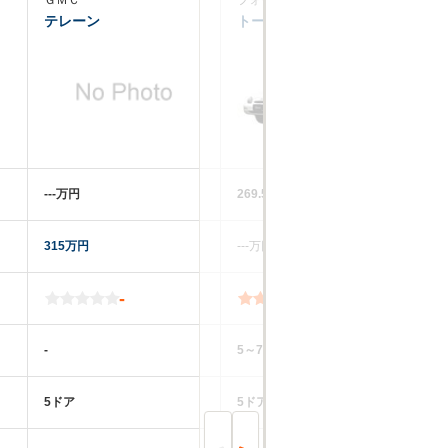
ＧＭＣ
フォード
シ
テレーン
トーラスワゴン
S
‐‐‐万円
269.5～369.5万円
39
315万円
‐‐‐万円
23
-
3.2
-
5～7人
4
5ドア
5ドア
3