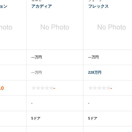
ＧＭＣ
フォード
ョン
アカディア
フレックス
‐‐‐万円
‐‐‐万円
‐‐‐万円
228万円
.0
-
-
-
-
5ドア
5ドア