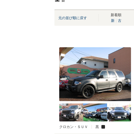
台
新着順
元の並び順に戻す
新
古
クロカン・ＳＵＶ
黒