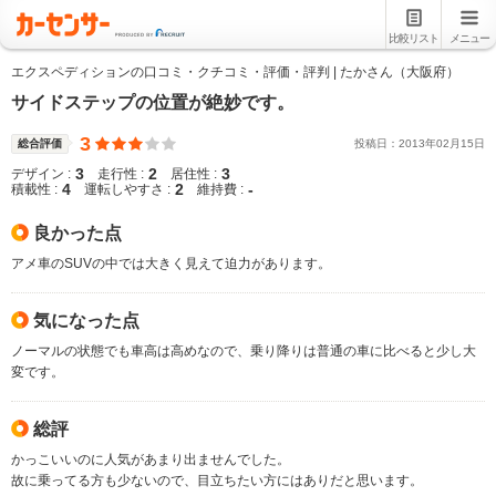
比較リスト
メニュー
エクスペディションの口コミ・クチコミ・評価・評判 | たかさん（大阪府）
サイドステップの位置が絶妙です。
3
総合評価
投稿日：
2013
年
02
月
15
日
3
2
3
デザイン :
走行性 :
居住性 :
4
2
-
積載性 :
運転しやすさ :
維持費 :
良かった点
アメ車のSUVの中では大きく見えて迫力があります。
気になった点
ノーマルの状態でも車高は高めなので、乗り降りは普通の車に比べると少し大
変です。
総評
かっこいいのに人気があまり出ませんでした。
故に乗ってる方も少ないので、目立ちたい方にはありだと思います。