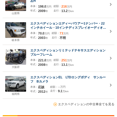
左H
本体：
198.0
総額：
216
万円
万円
年式：
2009
走行：
13.2
年
万km
山梨県
エクスペディションエディーバウアー1ナンバー・22
インチホイール・10インチディスプレイオーディオ・
フリップダウンモニター・バックカメラ
本体：
70.0
総額：
73
万円
万円
年式：
2003
走行：
不明
年
岐阜県
エクスペディションリミテッドテキサスエディション
ブルーフレーム
本体：
221.0
総額：
251
万円
万円
年式：
2008
走行：
13.1
年
万km
大阪府
エクスペディションEL LTDロングボディ サンルー
フ Bカメラ
本体：
応談
総額：
---万円
走行：
9.1
年式：
2012
万km
年
福岡県
エクスペディションの中古車全てを見る