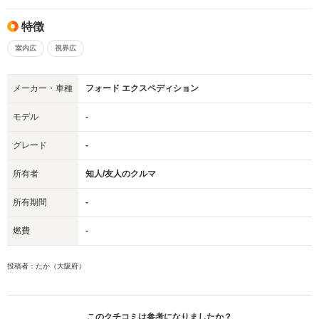
特徴
室内広
視界広
メーカー・車種
フォード エクスペディション
モデル
-
グレード
-
所有者
知人/友人のクルマ
所有期間
-
燃費
-
投稿者：たか（大阪府）
このクチコミは参考になりましたか？