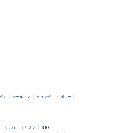
ディ
カールソン
ヒョンデ
シボレー
e-tron
カリスマ
S-B8