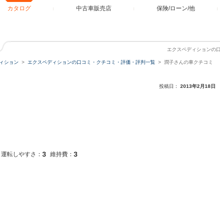
カタログ
中古車販売店
保険/ローン/他
エクスペディションの
ィション
エクスペディションの口コミ・クチコミ・評価・評判一覧
潤子さんの車クチコミ
投稿日：
2013年2月18日
3
3
運転しやすさ：
維持費：