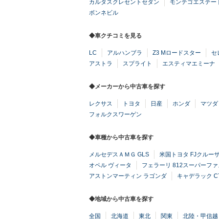
カルタスクレセントセダン
モンテゴエステー
ボンネビル
◆車クチコミを見る
LC
アルハンブラ
Z3 Mロードスター
セ
アストラ
スプライト
エスティマエミーナ
◆メーカーから中古車を探す
レクサス
トヨタ
日産
ホンダ
マツダ
フォルクスワーゲン
◆車種から中古車を探す
メルセデスＡＭＧ GLS
米国トヨタ FJクルー
オペル ヴィータ
フェラーリ 812スーパーフ
アストンマーティン ラゴンダ
キャデラック C
◆地域から中古車を探す
全国
北海道
東北
関東
北陸・甲信越