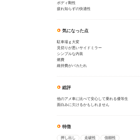
ボディ剛性
疲れ知らずの快適性
気になった点
駐車場ｇ大変
見切りが悪いサイドミラー
シンプルな内装
燃費
維持費がバカたれ
総評
他のアメ車に比べて安心して乗れる優等生
面白みに欠けるかもしれません
特徴
押し出し
走破性
信頼性