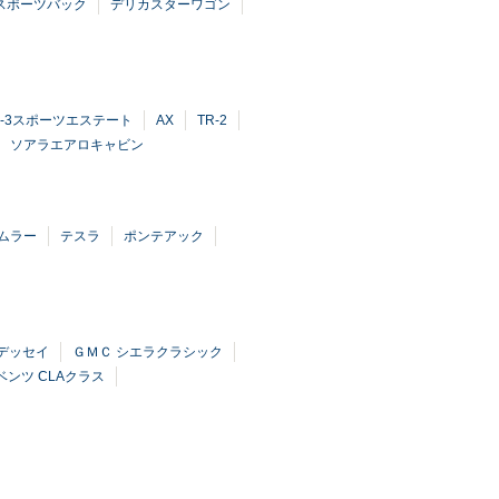
5スポーツバック
デリカスターワゴン
9-3スポーツエステート
AX
TR-2
ソアラエアロキャビン
ムラー
テスラ
ポンテアック
デッセイ
ＧＭＣ シエラクラシック
ンツ CLAクラス