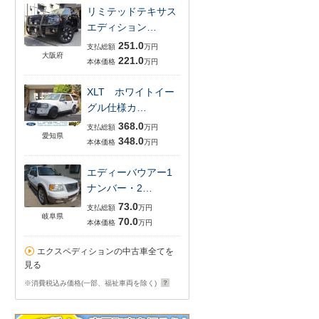
リミテッドテキサス
エディション…
251.0
支払総額
万円
大阪府
221.0
本体価格
万円
XLT ホワイトイー
グル仕様カ…
368.0
支払総額
万円
愛知県
348.0
本体価格
万円
エディーバウアー1
ナンバー・2…
73.0
支払総額
万円
岐阜県
70.0
本体価格
万円
エクスペディションの中古車全てを
見る
※消費税込み価格(一部、福祉車両を除く)