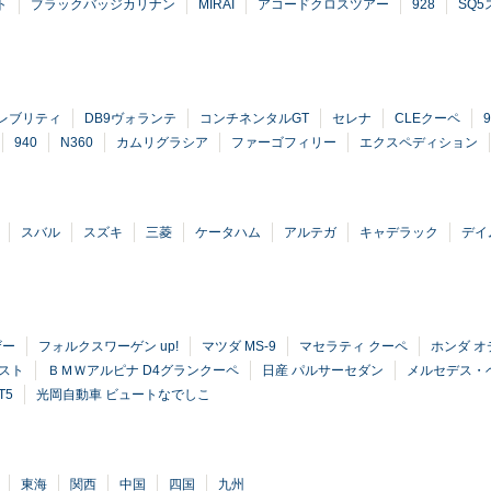
ト
ブラックバッジカリナン
MIRAI
アコードクロスツアー
928
SQ
レブリティ
DB9ヴォランテ
コンチネンタルGT
セレナ
CLEクーペ
940
N360
カムリグラシア
ファーゴフィリー
エクスペディション
スバル
スズキ
三菱
ケータハム
アルテガ
キャデラック
デイ
ザー
フォルクスワーゲン up!
マツダ MS-9
マセラティ クーペ
ホンダ オ
ァスト
ＢＭＷアルピナ D4グランクーペ
日産 パルサーセダン
メルセデス・ベ
T5
光岡自動車 ビュートなでしこ
東海
関西
中国
四国
九州