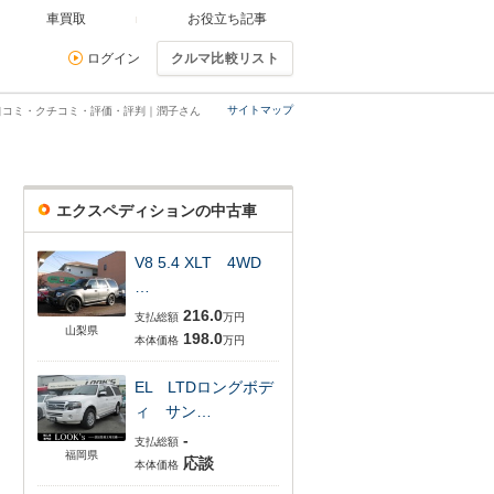
車買取
お役立ち記事
ログイン
クルマ比較リスト
サイトマップ
口コミ・クチコミ・評価・評判｜潤子さん
エクスペディションの中古車
V8 5.4 XLT 4WD
…
216.0
支払総額
万円
山梨県
198.0
本体価格
万円
EL LTDロングボデ
ィ サン…
-
支払総額
福岡県
応談
本体価格