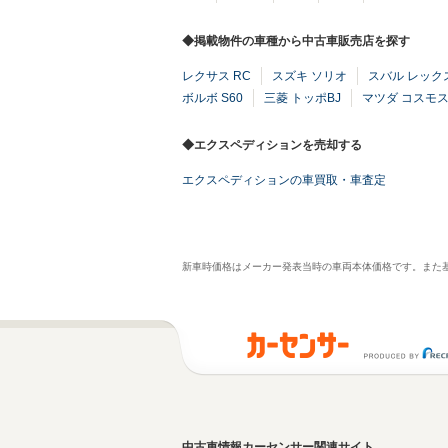
◆掲載物件の車種から中古車販売店を探す
レクサス RC
スズキ ソリオ
スバル レック
ボルボ S60
三菱 トッポBJ
マツダ コスモ
◆エクスペディションを売却する
エクスペディションの車買取・車査定
新車時価格はメーカー発表当時の車両本体価格です。また
中古車情報カーセンサー関連サイト