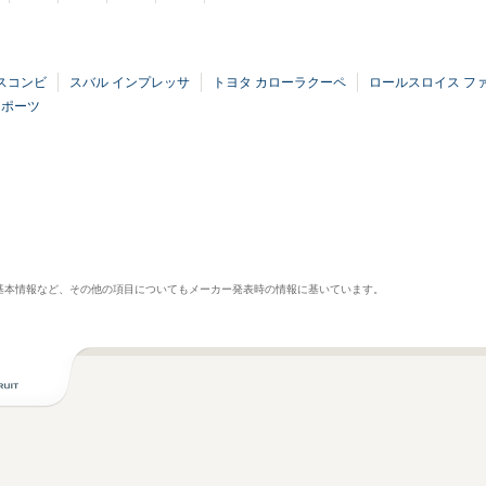
スコンビ
スバル インプレッサ
トヨタ カローラクーペ
ロールスロイス フ
スポーツ
基本情報など、その他の項目についてもメーカー発表時の情報に基いています。