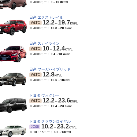
※ JC08モード
9
～
10.8
km/L
日産 エクストレイル
12.2
19.7
WLTC
～
km/L
※ JC08モード
13.8
～
20.8
km/L
日産 スカイライン
10
12.4
WLTC
～
km/L
※ JC08モード
9.4
～
18.4
km/L
日産 フーガハイブリッド
12.8
WLTC
km/L
※ JC08モード
16.6
～
18
km/L
トヨタ ヴォクシー
12.2
23.6
WLTC
～
km/L
※ JC08モード
12.4
～
23.8
km/L
トヨタ クラウンロイヤル
10.2
23.2
JC08
～
km/L
※ 10・15モード
8.2
～
13
km/L