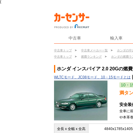
{
中古車
輸入車
中古車トップ
>
中古車メーカー一覧
>
ホンダの中
中古車トップ
>
燃費ランキング
>
ホンダの燃費ラ
ホンダ インスパイア 2.0 20Gの燃費
WLTCモード、JC08モード、10・15モードとは
10・1
満タ
安全装
全車に
や本革巻
全長 x 全幅 x 全高
4840x1785x140