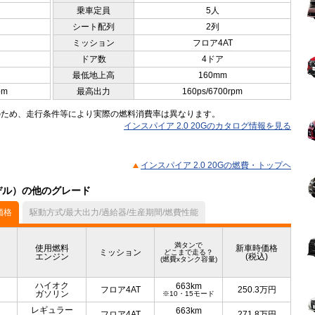
乗車定員
5人
シート配列
2列
ミッション
フロア4AT
ドア数
4ドア
最低地上高
160mm
pm
最高出力
160ps/6700rpm
のため、走行条件等により実際の燃料消費率は異なります。
インスパイア 2.0 20Gのカタログ情報を見る
インスパイア 2.0 20Gの燃費・トップヘ
モデル）の他のグレード
価格
駆動方式/最大出力/過給器/生産期間/燃費性能
満タンで
使用燃料
新車時価格
ミッション
どこまで走る？
エンジン
(税込)
(燃費xタンク容量)
ハイオク
663km
フロア4AT
250.3
万円
ガソリン
※10・15モード
レギュラー
663km
フロア4AT
271.8
万円