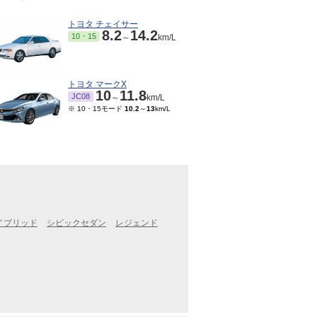
トヨタ チェイサー
8.2
14.2
10・15
～
km/L
トヨタ マークX
10
11.8
JC08
～
km/L
※ 10・15モード
10.2
～
13
km/L
イブリッド
シビックセダン
レジェンド