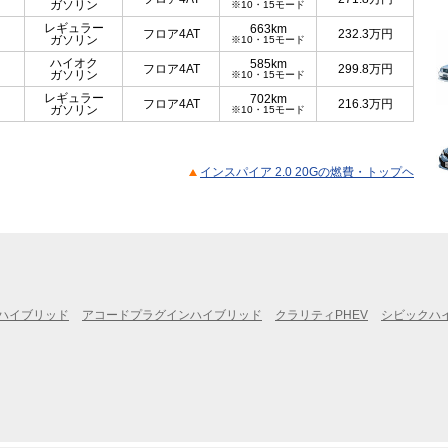
ガソリン
※10・15モード
レギュラー
663km
フロア4AT
232.3
万円
ガソリン
※10・15モード
ハイオク
585km
フロア4AT
299.8
万円
ガソリン
※10・15モード
レギュラー
702km
フロア4AT
216.3
万円
ガソリン
※10・15モード
インスパイア 2.0 20Gの燃費・トップヘ
ハイブリッド
アコードプラグインハイブリッド
クラリティPHEV
シビックハ