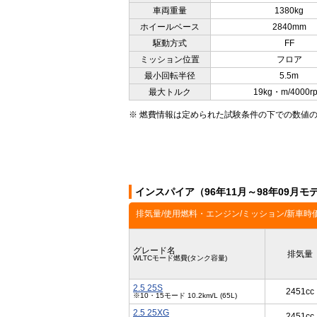
車両重量
1380kg
ホイールベース
2840mm
駆動方式
FF
ミッション位置
フロア
最小回転半径
5.5m
最大トルク
19kg・m/4000r
※ 燃費情報は定められた試験条件の下での数値
インスパイア（96年11月～98年09月
排気量/使用燃料・エンジン/ミッション/新車時
グレード名
排気量
WLTCモード燃費(タンク容量)
2.5 25S
2451cc
※10・15モード 10.2km/L (65L)
2.5 25XG
2451cc