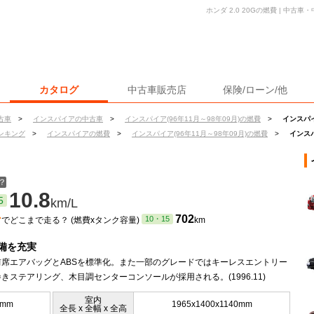
ホンダ 2.0 20Gの燃費 | 中
カタログ
中古車販売店
保険/ローン/他
古車
>
インスパイアの中古車
>
インスパイア(96年11月～98年09月)の燃費
>
インスパイ
ンキング
>
インスパイアの燃費
>
インスパイア(96年11月～98年09月)の燃費
>
インスパ
？
10.8
5
km/L
ン
702
10・15
でどこまで走る？ (燃費xタンク容量)
km
備を充実
前席エアバッグとABSを標準化。また一部のグレードではキーレスエントリー
きステアリング、木目調センターコンソールが採用される。(1996.11)
室内
5mm
1965x1400x1140mm
全長 x 全幅 x 全高