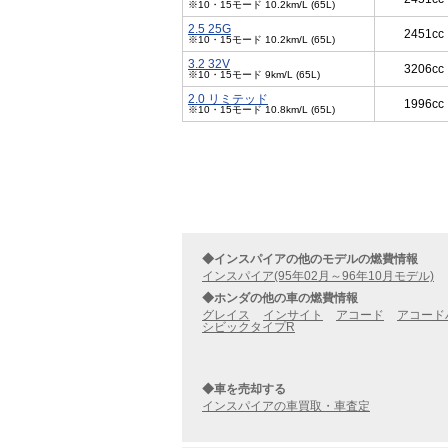
※10・15モード 10.2km/L (65L)
2.5 25G
2451cc
※10・15モード 10.2km/L (65L)
3.2 32V
3206cc
※10・15モード 9km/L (65L)
2.0 リミテッド
1996cc
※10・15モード 10.8km/L (65L)
◆インスパイアの他のモデルの燃費情報
インスパイア(95年02月～96年10月モデル)
◆ホンダの他の車の燃費情報
グレイス
インサイト
アコード
アコード
シビックタイプR
◆車を売却する
インスパイアの車買取・車査定