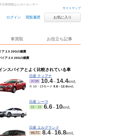
古車・中古車情報ならカーセンサー
サイトマップ
ログイン
閲覧履歴
お気に入り
車買取
お役立ち記事
ア 2.0 20Gの燃費
イア 2.0 20Gの燃費
インスパイアとよく比較されている車
日産 ティアナ
10.4
14.4
JC08
～
km/L
※ 10・15モード
9.8
～
12.6
km/L
日産 シーマ
6.6
10
10・15
～
km/L
日産 エルグランド
8.4
16.8
WLTC
～
km/L