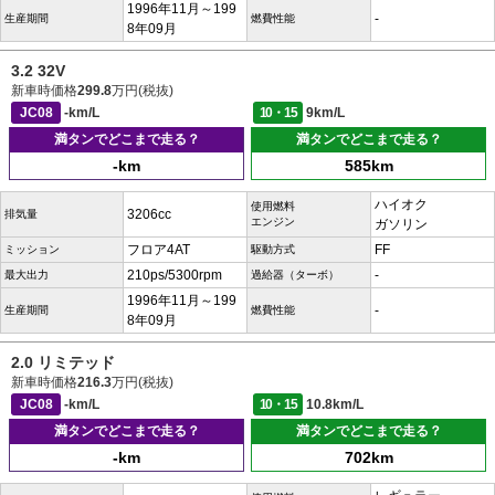
1996年11月～199
-
生産期間
燃費性能
8年09月
3.2 32V
新車時価格
299.8
万円(税抜)
JC08
-km/L
10・15
9km/L
満タンでどこまで走る？
満タンでどこまで走る？
-km
585km
ハイオク
使用燃料
3206cc
排気量
エンジン
ガソリン
フロア4AT
FF
ミッション
駆動方式
210ps/5300rpm
-
最大出力
過給器（ターボ）
1996年11月～199
-
生産期間
燃費性能
8年09月
2.0 リミテッド
新車時価格
216.3
万円(税抜)
JC08
-km/L
10・15
10.8km/L
満タンでどこまで走る？
満タンでどこまで走る？
-km
702km