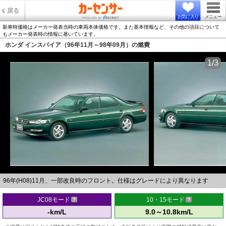
戻る
お気に入り
メニュー
新車時価格はメーカー発表当時の車両本体価格です。また基本情報など、その他の項目について
もメーカー発表時の情報に基いています。
ホンダ インスパイア（96年11月～98年09月）の燃費
1/3
96年(H08)11月、一部改良時のフロント。仕様はグレードにより異なります
JC08モード
10・15モード
-km/L
9.0～10.8km/L