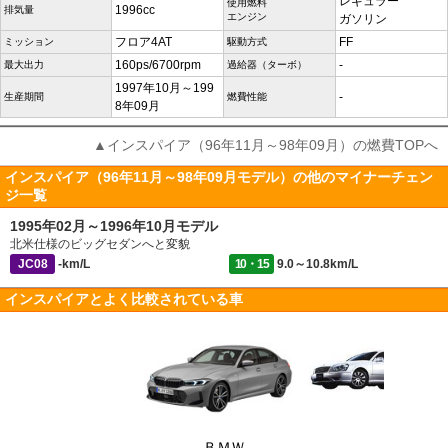
レギュラー
使用燃料
1996cc
排気量
エンジン
ガソリン
フロア4AT
FF
ミッション
駆動方式
160ps/6700rpm
-
最大出力
過給器（ターボ）
1997年10月～199
-
生産期間
燃費性能
8年09月
▲インスパイア（96年11月～98年09月）の燃費TOPへ
インスパイア（96年11月～98年09月モデル）の他のマイナーチェン
ジ一覧
1995年02月～1996年10月モデル
北米仕様のビッグセダンへと変貌
JC08
-km/L
10・15
9.0～10.8km/L
インスパイアとよく比較されている車
ＢＭＷ