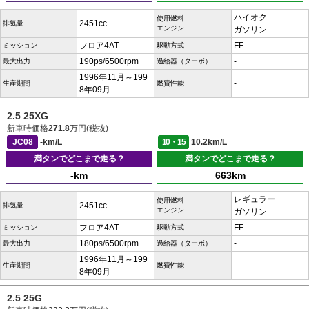
ハイオク
使用燃料
2451cc
排気量
エンジン
ガソリン
フロア4AT
FF
ミッション
駆動方式
190ps/6500rpm
-
最大出力
過給器（ターボ）
1996年11月～199
-
生産期間
燃費性能
8年09月
2.5 25XG
新車時価格
271.8
万円(税抜)
JC08
-km/L
10・15
10.2km/L
満タンでどこまで走る？
満タンでどこまで走る？
-km
663km
レギュラー
使用燃料
2451cc
排気量
エンジン
ガソリン
フロア4AT
FF
ミッション
駆動方式
180ps/6500rpm
-
最大出力
過給器（ターボ）
1996年11月～199
-
生産期間
燃費性能
8年09月
2.5 25G