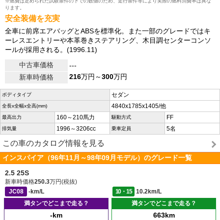
※燃費は定められた試験条件の下での数値のため、走行条件等により実際の燃料消費率は異な
ります。
安全装備を充実
全車に前席エアバッグとABSを標準化。また一部のグレードではキ
ーレスエントリーや本革巻きステアリング、木目調センターコンソ
ールが採用される。(1996.11)
中古車価格
---
216
万円～
300
万円
新車時価格
セダン
ボディタイプ
4840x1785x1405/他
全長x全幅x全高(mm)
160～210馬力
FF
最高出力
駆動方式
1996～3206cc
5名
排気量
乗車定員
この車のカタログ情報を見る
インスパイア（96年11月～98年09月モデル）のグレード一覧
2.5 25S
新車時価格
250.3
万円(税抜)
JC08
-km/L
10・15
10.2km/L
満タンでどこまで走る？
満タンでどこまで走る？
-km
663km