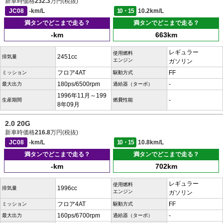
新車時価格
232.3
万円(税抜)
JC08
-km/L
10・15
10.2km/L
満タンでどこまで走る？
満タンでどこまで走る？
-km
663km
レギュラー
使用燃料
2451cc
排気量
エンジン
ガソリン
フロア4AT
FF
ミッション
駆動方式
180ps/6500rpm
-
最大出力
過給器（ターボ）
1996年11月～199
-
生産期間
燃費性能
8年09月
2.0 20G
新車時価格
216.8
万円(税抜)
JC08
-km/L
10・15
10.8km/L
満タンでどこまで走る？
満タンでどこまで走る？
-km
702km
レギュラー
使用燃料
1996cc
排気量
エンジン
ガソリン
フロア4AT
FF
ミッション
駆動方式
160ps/6700rpm
-
最大出力
過給器（ターボ）