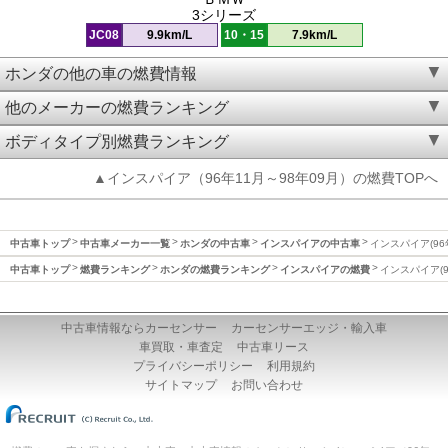
3シリーズ
JC08
9.9km/L
10・15
7.9km/L
ホンダの他の車の燃費情報
他のメーカーの燃費ランキング
ボディタイプ別燃費ランキング
▲インスパイア（96年11月～98年09月）の燃費TOPへ
中古車トップ
中古車メーカー一覧
ホンダの中古車
インスパイアの中古車
インスパイア(96
中古車トップ
燃費ランキング
ホンダの燃費ランキング
インスパイアの燃費
インスパイア(9
中古車情報ならカーセンサー
カーセンサーエッジ・輸入車
車買取・車査定
中古車リース
プライバシーポリシー
利用規約
サイトマップ
お問い合わせ