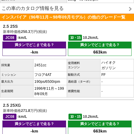
この車のカタログ情報を見る
インスパイア（96年11月～98年09月モデル）の他のグレード一覧
2.5 25S
新車時価格
250.3
万円(税抜)
JC08
-km/L
10・15
10.2km/L
満タンでどこまで走る？
満タンでどこまで走る？
-km
663km
ハイオク
使用燃料
2451cc
排気量
エンジン
ガソリン
フロア4AT
FF
ミッション
駆動方式
190ps/6500rpm
-
最大出力
過給器（ターボ）
1996年11月～199
-
生産期間
燃費性能
8年09月
2.5 25XG
新車時価格
271.8
万円(税抜)
JC08
-km/L
10・15
10.2km/L
満タンでどこまで走る？
満タンでどこまで走る？
-km
663km