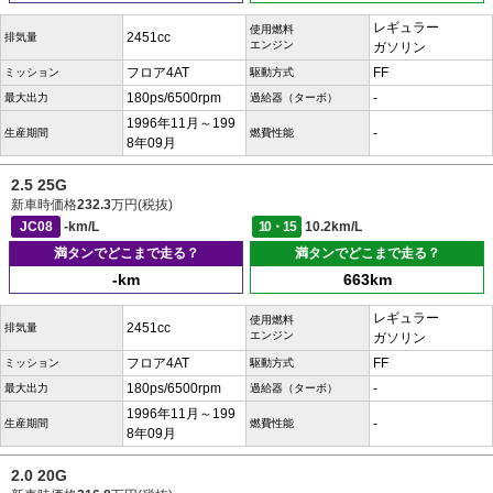
レギュラー
使用燃料
2451cc
排気量
エンジン
ガソリン
フロア4AT
FF
ミッション
駆動方式
180ps/6500rpm
-
最大出力
過給器（ターボ）
1996年11月～199
-
生産期間
燃費性能
8年09月
2.5 25G
新車時価格
232.3
万円(税抜)
JC08
-km/L
10・15
10.2km/L
満タンでどこまで走る？
満タンでどこまで走る？
-km
663km
レギュラー
使用燃料
2451cc
排気量
エンジン
ガソリン
フロア4AT
FF
ミッション
駆動方式
180ps/6500rpm
-
最大出力
過給器（ターボ）
1996年11月～199
-
生産期間
燃費性能
8年09月
2.0 20G