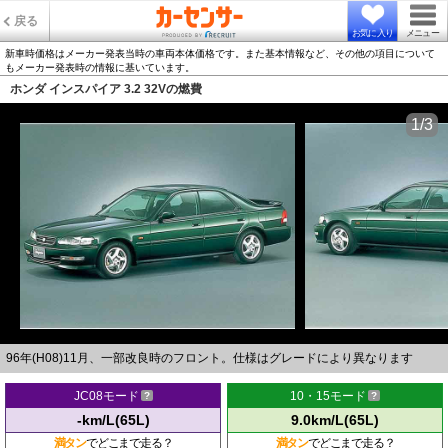
戻る
お気に入り
メニュー
新車時価格はメーカー発表当時の車両本体価格です。また基本情報など、その他の項目について
もメーカー発表時の情報に基いています。
ホンダ インスパイア 3.2 32Vの燃費
1/3
96年(H08)11月、一部改良時のフロント。仕様はグレードにより異なります
JC08モード
10・15モード
-km/L(65L)
9.0km/L(65L)
満タン
でどこまで走る？
満タン
でどこまで走る？