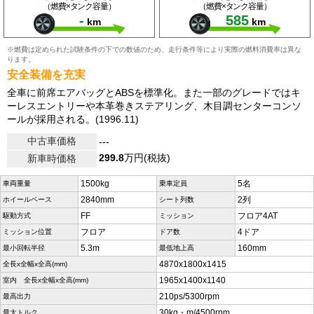
（燃費×タンク容量）
（燃費×タンク容量）
-
585
km
km
※燃費は定められた試験条件の下での数値のため、走行条件等により実際の燃料消費率は異な
ります。
安全装備を充実
全車に前席エアバッグとABSを標準化。また一部のグレードではキ
ーレスエントリーや本革巻きステアリング、木目調センターコンソ
ールが採用される。(1996.11)
中古車価格
---
299.8
万円(税抜)
新車時価格
1500kg
5名
車両重量
乗車定員
2840mm
2列
ホイールベース
シート列数
FF
フロア4AT
駆動方式
ミッション
フロア
4ドア
ミッション位置
ドア数
5.3m
160mm
最小回転半径
最低地上高
4870x1800x1415
全長x全幅x全高(mm)
1965x1400x1140
室内 全長x全幅x全高(mm)
210ps/5300rpm
最高出力
30kg・m/4500rpm
最大トルク