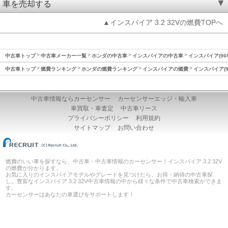
車を売却する
▲インスパイア 3.2 32Vの燃費TOPへ
中古車トップ
中古車メーカー一覧
ホンダの中古車
インスパイアの中古車
インスパイア(96
中古車トップ
燃費ランキング
ホンダの燃費ランキング
インスパイアの燃費
インスパイア(9
中古車情報ならカーセンサー
カーセンサーエッジ・輸入車
車買取・車査定
中古車リース
プライバシーポリシー
利用規約
サイトマップ
お問い合わせ
燃費のいい車を探すなら、中古車・中古車情報のカーセンサー！インスパイア 3.2 32V
の燃費が分かります。
お気に入りのインスパイアモデルやグレードを見つけたら、お得・納得の中古車探
し。豊富なインスパイア 3.2 32V中古車情報の中から様々な条件で中古車検索ができま
す。
カーセンサーはあなたの車選びをサポートします！