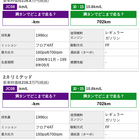
新車時価格
216.8
万円(税抜)
JC08
-km/L
10・15
10.8km/L
満タンでどこまで走る？
満タンでどこまで走る？
-km
702km
レギュラー
使用燃料
1996cc
排気量
エンジン
ガソリン
フロア4AT
FF
ミッション
駆動方式
160ps/6700rpm
-
最大出力
過給器（ターボ）
1996年11月～199
-
生産期間
燃費性能
8年09月
2.0 リミテッド
新車時価格
216.3
万円(税抜)
JC08
-km/L
10・15
10.8km/L
満タンでどこまで走る？
満タンでどこまで走る？
-km
702km
レギュラー
使用燃料
1996cc
排気量
エンジン
ガソリン
フロア4AT
FF
ミッション
駆動方式
160ps/6700rpm
-
最大出力
過給器（ターボ）