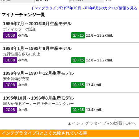
インテグラタイプR (95年10月～01年6月)のカタログ情報を見る
マイナーチェンジ一覧
1999年7月～2001年6月生産モデル
ボディカラーの追加
JC08
-km/L
10・15
12.8～13.2km/L
1998年1月～1999年6月生産モデル
走行性能をさらに向上
JC08
-km/L
10・15
12.8～13.2km/L
1996年9月～1997年12月生産モデル
安全装備が充実
JC08
-km/L
10・15
13.4km/L
1995年10月～1996年8月生産モデル
職人が作るメーカー純正チューニングカー
JC08
-km/L
10・15
13.4km/L
▲インテグラタイプRの燃費TOPへ
インテグラタイプRとよく比較されている車