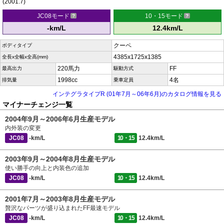
(2001.7)
JC08モード
10・15モード
-km/L
12.4km/L
クーペ
ボディタイプ
4385x1725x1385
全長x全幅x全高(mm)
220馬力
FF
最高出力
駆動方式
1998cc
4名
排気量
乗車定員
インテグラタイプR (01年7月～06年6月)のカタログ情報を見る
マイナーチェンジ一覧
2004年9月～2006年6月生産モデル
内外装の変更
JC08
-km/L
10・15
12.4km/L
2003年9月～2004年8月生産モデル
使い勝手の向上と内装色の追加
JC08
-km/L
10・15
12.4km/L
2001年7月～2003年8月生産モデル
贅沢なパーツが盛り込まれたFF最速モデル
JC08
-km/L
10・15
12.4km/L