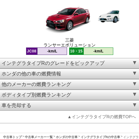
三菱
ランサーエボリューション
JC08
-km/L
10・15
-km/L
インテグラタイプRのグレードをピックアップ
ホンダの他の車の燃費情報
他のメーカーの燃費ランキング
ボディタイプ別燃費ランキング
車を売却する
▲インテグラタイプRの燃費TOPへ
中古車トップ
中古車メーカー一覧
ホンダの中古車
インテグラタイプRの中古車
インテグラ