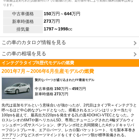
※燃費は定められた試験条件の下での数値のため、走行条件等により実際の燃料消費率は異な
ります。
中古車価格
150
万円～
644
万円
273
万円
新車時価格
1797～1998
cc
排気量
この車のカタログ情報を見る
この車の相場を見る
インテグラタイプR歴代モデルの燃費
2001年7月～2006年6月生産モデルの燃費
贅沢なパーツが盛り込まれたFF最速モデル
中古車価格
150
万円～
459
万円
新車時価格
273
万円
先代は追加モデルという意味合いが強かったが、2代目はタイプR＝インテグラと
呼べるほど中心的なグレードとなった。搭載されるエンジンはリッター当たり
100psを超えて、最高出力220psを発生する2Lの直4DOHCi-VTECとなった。ク
ロスレシオの6MTや新ヘリカルLSD、専用にチューニングされた4輪ダブルウィ
ッシュボーン式サスペンション、伊ブレンボ社と共同開発した4ポッドキャリパ
ーフロントブレーキ、エアロパーツ、レカロ製バケットシート、モモ製本革巻き
ステアリングなどスポーツマインドをくすぐるパーツ類が標準装備される。