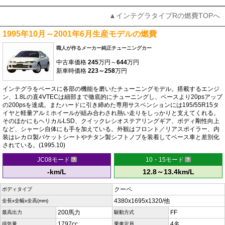
▲インテグラタイプRの燃費TOPへ
1995年10月～2001年6月生産モデルの燃費
職人が作るメーカー純正チューニングカー
中古車価格
245
万円～
644
万円
新車時価格
223～258
万円
インテグラをベースに各部の機能を磨いたチューニングモデル。搭載するエンジ
ン、1.8Lの直4VTECは細部まで徹底的にチューニングし、ベースより20psアップ
の200psを達成。またハードに引き締めた専用サスペンションには195/55R15タ
イヤと軽量アルミホイールが組み合わされ熱い走りをしっかりと支えてくれる。
そのほかにもヘリカルLSD、クイックレシオステアリングギア、ボディ剛性向上
など、シャーシ自体にも手を加えている。外観はフロント／リアスポイラー、内
装はレカロ製バケットシートやチタン製シフトノブを装着してベース車と差別化
されている。(1995.10)
JC08モード
10・15モード
-km/L
12.8～13.4km/L
クーペ
ボディタイプ
4380x1695x1320/他
全長x全幅x全高(mm)
200馬力
FF
最高出力
駆動方式
1797cc
4名
排気量
乗車定員