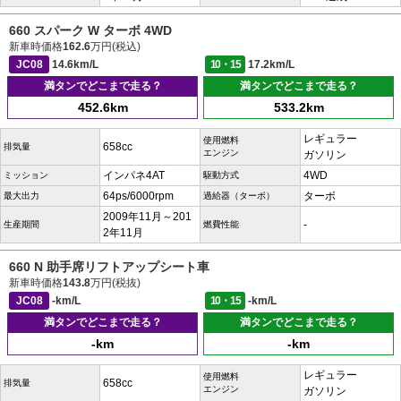
660 スパーク W ターボ 4WD
新車時価格
162.6
万円(税込)
JC08
14.6km/L
10・15
17.2km/L
満タンでどこまで走る？
満タンでどこまで走る？
452.6km
533.2km
レギュラー
使用燃料
658cc
排気量
エンジン
ガソリン
インパネ4AT
4WD
ミッション
駆動方式
64ps/6000rpm
ターボ
最大出力
過給器（ターボ）
2009年11月～201
-
生産期間
燃費性能
2年11月
660 N 助手席リフトアップシート車
新車時価格
143.8
万円(税抜)
JC08
-km/L
10・15
-km/L
満タンでどこまで走る？
満タンでどこまで走る？
-km
-km
レギュラー
使用燃料
658cc
排気量
エンジン
ガソリン