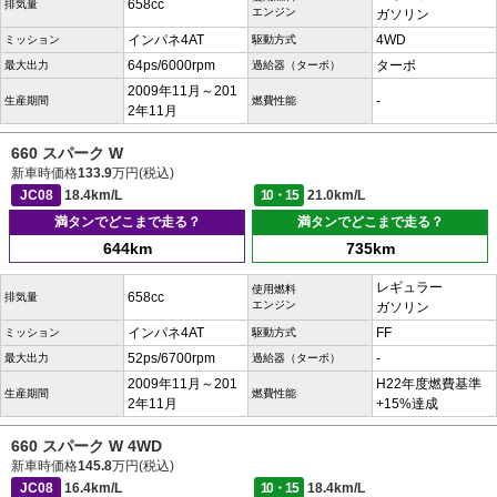
658cc
排気量
エンジン
ガソリン
インパネ4AT
4WD
ミッション
駆動方式
64ps/6000rpm
ターボ
最大出力
過給器（ターボ）
2009年11月～201
-
生産期間
燃費性能
2年11月
660 スパーク W
新車時価格
133.9
万円(税込)
JC08
18.4km/L
10・15
21.0km/L
満タンでどこまで走る？
満タンでどこまで走る？
644km
735km
レギュラー
使用燃料
658cc
排気量
エンジン
ガソリン
インパネ4AT
FF
ミッション
駆動方式
52ps/6700rpm
-
最大出力
過給器（ターボ）
2009年11月～201
H22年度燃費基準
生産期間
燃費性能
2年11月
+15%達成
660 スパーク W 4WD
新車時価格
145.8
万円(税込)
JC08
16.4km/L
10・15
18.4km/L