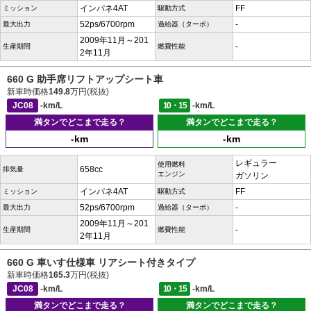
インパネ4AT
FF
ミッション
駆動方式
52ps/6700rpm
-
最大出力
過給器（ターボ）
2009年11月～201
-
生産期間
燃費性能
2年11月
660 G 助手席リフトアップシート車
新車時価格
149.8
万円(税抜)
JC08
-km/L
10・15
-km/L
満タンでどこまで走る？
満タンでどこまで走る？
-km
-km
レギュラー
使用燃料
658cc
排気量
エンジン
ガソリン
インパネ4AT
FF
ミッション
駆動方式
52ps/6700rpm
-
最大出力
過給器（ターボ）
2009年11月～201
-
生産期間
燃費性能
2年11月
660 G 車いす仕様車 リアシート付きタイプ
新車時価格
165.3
万円(税抜)
JC08
-km/L
10・15
-km/L
満タンでどこまで走る？
満タンでどこまで走る？