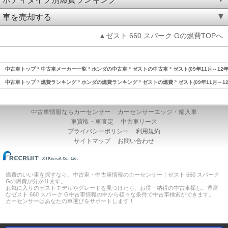
車を売却する
▲ゼスト 660 スパーク Gの燃費TOPへ
中古車トップ
中古車メーカー一覧
ホンダの中古車
ゼストの中古車
ゼスト(09年11月～12
中古車トップ
燃費ランキング
ホンダの燃費ランキング
ゼストの燃費
ゼスト(09年11月～1
中古車情報ならカーセンサー
カーセンサーエッジ・輸入車
車買取・車査定
中古車リース
プライバシーポリシー
利用規約
サイトマップ
お問い合わせ
燃費のいい車を探すなら、中古車・中古車情報のカーセンサー！ゼスト 660 スパーク
Gの燃費が分かります。
お気に入りのゼストモデルやグレードを見つけたら、お得・納得の中古車探し。豊富
なゼスト 660 スパーク G中古車情報の中から様々な条件で中古車検索ができます。
カーセンサーはあなたの車選びをサポートします！