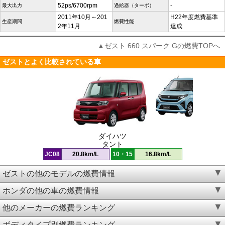
52ps/6700rpm
-
最大出力
過給器（ターボ）
2011年10月～201
H22年度燃費基準
生産期間
燃費性能
2年11月
達成
▲ゼスト 660 スパーク Gの燃費TOPへ
ゼストとよく比較されている車
ダイハツ
タント
JC08
20.8km/L
10・15
16.8km/L
ゼストの他のモデルの燃費情報
ホンダの他の車の燃費情報
他のメーカーの燃費ランキング
ボディタイプ別燃費ランキング