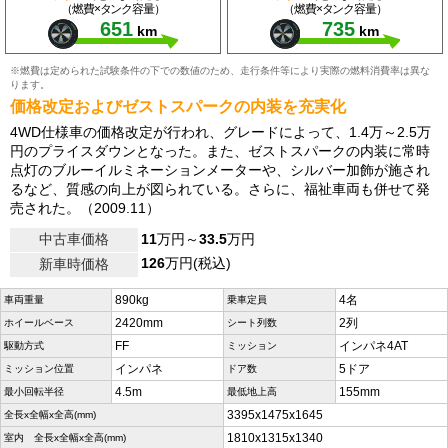
（燃費×タンク容量）
（燃費×タンク容量）
651
735
km
km
※燃費は定められた試験条件の下での数値のため、走行条件等により実際の燃料消費率は異な
ります。
価格改定およびゼストスパークの内装を充実化
4WD仕様車の価格改定が行われ、グレードによって、1.4万～2.5万
円のプライスダウンとなった。また、ゼストスパークの内装に常時
点灯のブルーイルミネーションメーターや、シルバー加飾が施され
るなど、質感の向上が図られている。さらに、福祉車両も併せて発
売された。（2009.11）
中古車価格
11
万円～
33.5
万円
126
万円(税込)
新車時価格
890kg
4名
車両重量
乗車定員
2420mm
2列
ホイールベース
シート列数
FF
インパネ4AT
駆動方式
ミッション
インパネ
5ドア
ミッション位置
ドア数
4.5m
155mm
最小回転半径
最低地上高
3395x1475x1645
全長x全幅x全高(mm)
1810x1315x1340
室内 全長x全幅x全高(mm)