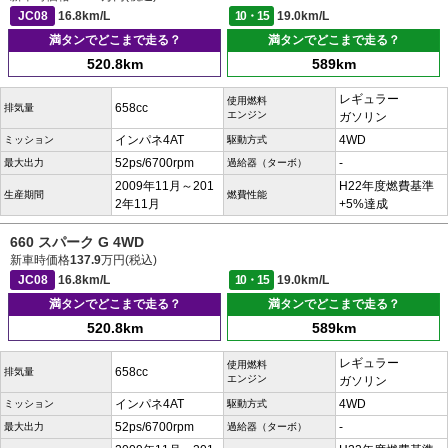
JC08
16.8km/L
10・15
19.0km/L
満タンでどこまで走る？
満タンでどこまで走る？
520.8km
589km
レギュラー
使用燃料
658cc
排気量
エンジン
ガソリン
インパネ4AT
4WD
ミッション
駆動方式
52ps/6700rpm
-
最大出力
過給器（ターボ）
2009年11月～201
H22年度燃費基準
生産期間
燃費性能
2年11月
+5%達成
660 スパーク G 4WD
新車時価格
137.9
万円(税込)
JC08
16.8km/L
10・15
19.0km/L
満タンでどこまで走る？
満タンでどこまで走る？
520.8km
589km
レギュラー
使用燃料
658cc
排気量
エンジン
ガソリン
インパネ4AT
4WD
ミッション
駆動方式
52ps/6700rpm
-
最大出力
過給器（ターボ）