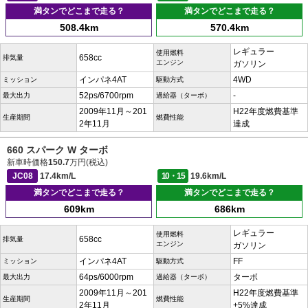
満タンでどこまで走る？
満タンでどこまで走る？
508.4km
570.4km
レギュラー
使用燃料
658cc
排気量
エンジン
ガソリン
インパネ4AT
4WD
ミッション
駆動方式
52ps/6700rpm
-
最大出力
過給器（ターボ）
2009年11月～201
H22年度燃費基準
生産期間
燃費性能
2年11月
達成
660 スパーク W ターボ
新車時価格
150.7
万円(税込)
JC08
17.4km/L
10・15
19.6km/L
満タンでどこまで走る？
満タンでどこまで走る？
609km
686km
レギュラー
使用燃料
658cc
排気量
エンジン
ガソリン
インパネ4AT
FF
ミッション
駆動方式
64ps/6000rpm
ターボ
最大出力
過給器（ターボ）
2009年11月～201
H22年度燃費基準
生産期間
燃費性能
2年11月
+5%達成