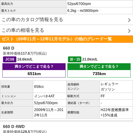
52ps/6700rpm
最高出力
6.2kg・m/3800rpm
最大トルク
この車のカタログ情報を見る
この車の相場を見る
ゼスト（09年11月～12年11月モデル）の他のグレード一覧
660 D
新車時価格
117.6
万円(税込)
JC08
18.6km/L
10・15
21.0km/L
満タンでどこまで走る？
満タンでどこまで走る？
651km
735km
レギュラー
使用燃料
658cc
排気量
エンジン
ガソリン
インパネ4AT
FF
ミッション
駆動方式
52ps/6700rpm
-
最大出力
過給器（ターボ）
2009年11月～201
H22年度燃費基準
生産期間
燃費性能
2年11月
+15%達成
660 D 4WD
新車時価格
129.5
万円(税込)