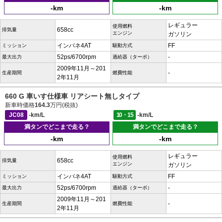
-km
-km
レギュラー
使用燃料
658cc
排気量
エンジン
ガソリン
インパネ4AT
FF
ミッション
駆動方式
52ps/6700rpm
-
最大出力
過給器（ターボ）
2009年11月～201
-
生産期間
燃費性能
2年11月
660 G 車いす仕様車 リアシート無しタイプ
新車時価格
164.3
万円(税抜)
JC08
-km/L
10・15
-km/L
満タンでどこまで走る？
満タンでどこまで走る？
-km
-km
レギュラー
使用燃料
658cc
排気量
エンジン
ガソリン
インパネ4AT
FF
ミッション
駆動方式
52ps/6700rpm
-
最大出力
過給器（ターボ）
2009年11月～201
-
生産期間
燃費性能
2年11月