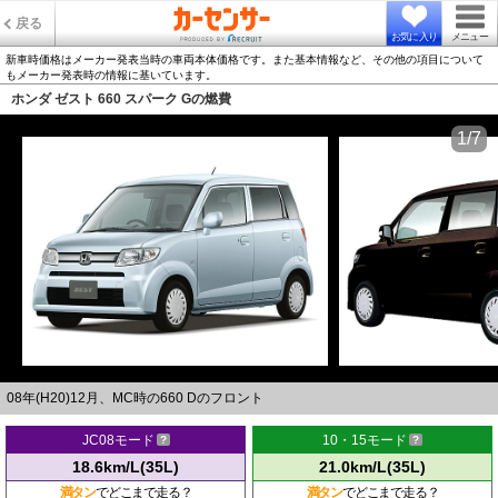
戻る
お気に入り
メニュー
新車時価格はメーカー発表当時の車両本体価格です。また基本情報など、その他の項目について
もメーカー発表時の情報に基いています。
ホンダ ゼスト 660 スパーク Gの燃費
1/7
08年(H20)12月、MC時の660 Dのフロント
JC08モード
10・15モード
18.6km/L(35L)
21.0km/L(35L)
満タン
でどこまで走る？
満タン
でどこまで走る？