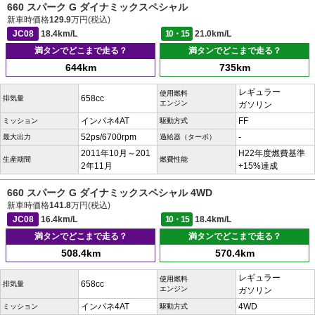
660 スパーク G ダイナミックスペシャル
新車時価格
129.9
万円(税込)
JC08
18.4km/L
10・15
21.0km/L
満タンでどこまで走る？
満タンでどこまで走る？
644km
735km
レギュラー
使用燃料
658cc
排気量
エンジン
ガソリン
インパネ4AT
FF
ミッション
駆動方式
52ps/6700rpm
-
最大出力
過給器（ターボ）
2011年10月～201
H22年度燃費基準
生産期間
燃費性能
2年11月
+15%達成
660 スパーク G ダイナミックスペシャル 4WD
新車時価格
141.8
万円(税込)
JC08
16.4km/L
10・15
18.4km/L
満タンでどこまで走る？
満タンでどこまで走る？
508.4km
570.4km
レギュラー
使用燃料
658cc
排気量
エンジン
ガソリン
インパネ4AT
4WD
ミッション
駆動方式