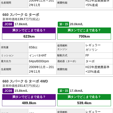
2009年11月～201
H22年度燃費基準
生産期間
燃費性能
2年11月
+5%達成
660 スパーク G ターボ
新車時価格
139.7
万円(税込)
JC08
17.8km/L
10・15
20.0km/L
満タンでどこまで走る？
満タンでどこまで走る？
623km
700km
レギュラー
使用燃料
658cc
排気量
エンジン
ガソリン
インパネ4AT
FF
ミッション
駆動方式
64ps/6000rpm
ターボ
最大出力
過給器（ターボ）
2009年11月～201
H22年度燃費基準
生産期間
燃費性能
2年11月
+10%達成
660 スパーク G ターボ 4WD
新車時価格
151.6
万円(税込)
JC08
15.8km/L
10・15
17.4km/L
満タンでどこまで走る？
満タンでどこまで走る？
489.8km
539.4km
レギュラー
使用燃料