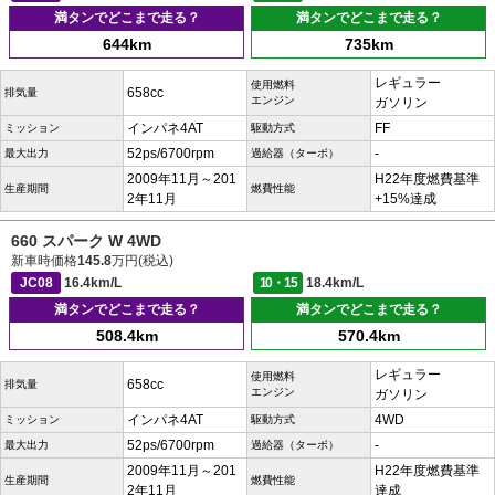
満タンでどこまで走る？
満タンでどこまで走る？
644km
735km
レギュラー
使用燃料
658cc
排気量
エンジン
ガソリン
インパネ4AT
FF
ミッション
駆動方式
52ps/6700rpm
-
最大出力
過給器（ターボ）
2009年11月～201
H22年度燃費基準
生産期間
燃費性能
2年11月
+15%達成
660 スパーク W 4WD
新車時価格
145.8
万円(税込)
JC08
16.4km/L
10・15
18.4km/L
満タンでどこまで走る？
満タンでどこまで走る？
508.4km
570.4km
レギュラー
使用燃料
658cc
排気量
エンジン
ガソリン
インパネ4AT
4WD
ミッション
駆動方式
52ps/6700rpm
-
最大出力
過給器（ターボ）
2009年11月～201
H22年度燃費基準
生産期間
燃費性能
2年11月
達成