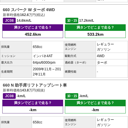
660 スパーク W ターボ 4WD
新車時価格
162.6
万円(税込)
JC08
14.6km/L
10・15
17.2km/L
満タンでどこまで走る？
満タンでどこまで走る？
452.6km
533.2km
レギュラー
使用燃料
658cc
排気量
エンジン
ガソリン
インパネ4AT
4WD
ミッション
駆動方式
64ps/6000rpm
ターボ
最大出力
過給器（ターボ）
2009年11月～201
-
生産期間
燃費性能
2年11月
660 N 助手席リフトアップシート車
新車時価格
143.8
万円(税抜)
JC08
-km/L
10・15
-km/L
満タンでどこまで走る？
満タンでどこまで走る？
-km
-km
レギュラー
使用燃料
658cc
排気量
エンジン
ガソリン