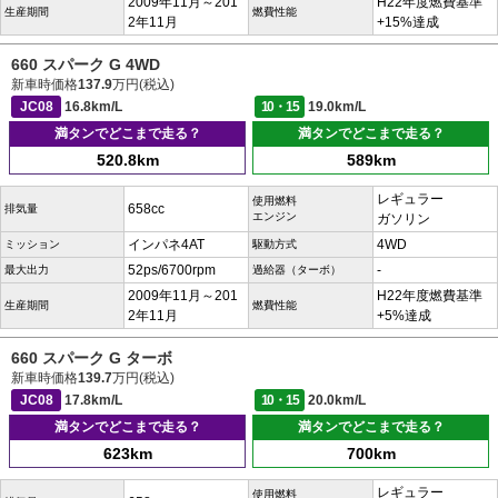
2009年11月～201
H22年度燃費基準
生産期間
燃費性能
2年11月
+15%達成
660 スパーク G 4WD
新車時価格
137.9
万円(税込)
JC08
16.8km/L
10・15
19.0km/L
満タンでどこまで走る？
満タンでどこまで走る？
520.8km
589km
レギュラー
使用燃料
658cc
排気量
エンジン
ガソリン
インパネ4AT
4WD
ミッション
駆動方式
52ps/6700rpm
-
最大出力
過給器（ターボ）
2009年11月～201
H22年度燃費基準
生産期間
燃費性能
2年11月
+5%達成
660 スパーク G ターボ
新車時価格
139.7
万円(税込)
JC08
17.8km/L
10・15
20.0km/L
満タンでどこまで走る？
満タンでどこまで走る？
623km
700km
レギュラー
使用燃料