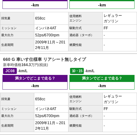
-km
-km
レギュラー
使用燃料
658cc
排気量
エンジン
ガソリン
インパネ4AT
FF
ミッション
駆動方式
52ps/6700rpm
-
最大出力
過給器（ターボ）
2009年11月～201
-
生産期間
燃費性能
2年11月
660 G 車いす仕様車 リアシート無しタイプ
新車時価格
164.3
万円(税抜)
JC08
-km/L
10・15
-km/L
満タンでどこまで走る？
満タンでどこまで走る？
-km
-km
レギュラー
使用燃料
658cc
排気量
エンジン
ガソリン
インパネ4AT
FF
ミッション
駆動方式
52ps/6700rpm
-
最大出力
過給器（ターボ）
2009年11月～201
-
生産期間
燃費性能
2年11月