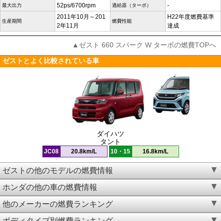
52ps/6700rpm
-
最大出力
過給器（ターボ）
2011年10月～201
H22年度燃費基準
生産期間
燃費性能
2年11月
達成
▲ゼスト 660 スパーク W ターボの燃費TOPへ
ゼストとよく比較されている車
ダイハツ
タント
JC08
20.8km/L
10・15
16.8km/L
ゼストの他のモデルの燃費情報
ホンダの他の車の燃費情報
他のメーカーの燃費ランキング
ボディタイプ別燃費ランキング