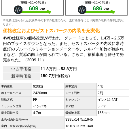
（燃費×タンク容量）
（燃費×タンク容量）
609
686
km
km
※燃費は定められた試験条件の下での数値のため、走行条件等により実際の燃料消費率は異な
ります。
価格改定およびゼストスパークの内装を充実化
4WD仕様車の価格改定が行われ、グレードによって、1.4万～2.5万
円のプライスダウンとなった。また、ゼストスパークの内装に常時
点灯のブルーイルミネーションメーターや、シルバー加飾が施され
るなど、質感の向上が図られている。さらに、福祉車両も併せて発
売された。（2009.11）
中古車価格
11.8
万円～
53.8
万円
150.7
万円(税込)
新車時価格
920kg
4名
車両重量
乗車定員
2420mm
2列
ホイールベース
シート列数
FF
インパネ4AT
駆動方式
ミッション
インパネ
5ドア
ミッション位置
ドア数
4.7m
155mm
最小回転半径
最低地上高
3395x1475x1645
全長x全幅x全高(mm)
1810x1315x1340
室内 全長x全幅x全高(mm)