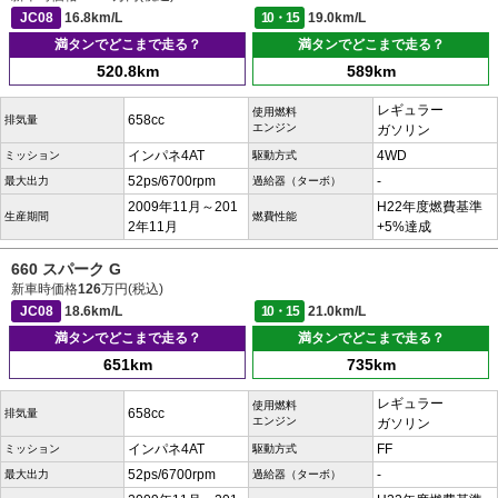
JC08
16.8km/L
10・15
19.0km/L
満タンでどこまで走る？
満タンでどこまで走る？
520.8km
589km
レギュラー
使用燃料
658cc
排気量
エンジン
ガソリン
インパネ4AT
4WD
ミッション
駆動方式
52ps/6700rpm
-
最大出力
過給器（ターボ）
2009年11月～201
H22年度燃費基準
生産期間
燃費性能
2年11月
+5%達成
660 スパーク G
新車時価格
126
万円(税込)
JC08
18.6km/L
10・15
21.0km/L
満タンでどこまで走る？
満タンでどこまで走る？
651km
735km
レギュラー
使用燃料
658cc
排気量
エンジン
ガソリン
インパネ4AT
FF
ミッション
駆動方式
52ps/6700rpm
-
最大出力
過給器（ターボ）