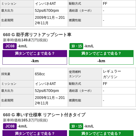
インパネ4AT
FF
ミッション
駆動方式
52ps/6700rpm
-
最大出力
過給器（ターボ）
2009年11月～201
-
生産期間
燃費性能
2年11月
660 G 助手席リフトアップシート車
新車時価格
149.8
万円(税抜)
JC08
-km/L
10・15
-km/L
満タンでどこまで走る？
満タンでどこまで走る？
-km
-km
レギュラー
使用燃料
658cc
排気量
エンジン
ガソリン
インパネ4AT
FF
ミッション
駆動方式
52ps/6700rpm
-
最大出力
過給器（ターボ）
2009年11月～201
-
生産期間
燃費性能
2年11月
660 G 車いす仕様車 リアシート付きタイプ
新車時価格
165.3
万円(税抜)
JC08
-km/L
10・15
-km/L
満タンでどこまで走る？
満タンでどこまで走る？