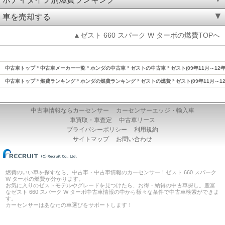
車を売却する
▲ゼスト 660 スパーク W ターボの燃費TOPへ
中古車トップ
中古車メーカー一覧
ホンダの中古車
ゼストの中古車
ゼスト(09年11月～12
中古車トップ
燃費ランキング
ホンダの燃費ランキング
ゼストの燃費
ゼスト(09年11月～1
中古車情報ならカーセンサー
カーセンサーエッジ・輸入車
車買取・車査定
中古車リース
プライバシーポリシー
利用規約
サイトマップ
お問い合わせ
燃費のいい車を探すなら、中古車・中古車情報のカーセンサー！ゼスト 660 スパーク
W ターボの燃費が分かります。
お気に入りのゼストモデルやグレードを見つけたら、お得・納得の中古車探し。豊富
なゼスト 660 スパーク W ターボ中古車情報の中から様々な条件で中古車検索ができま
す。
カーセンサーはあなたの車選びをサポートします！