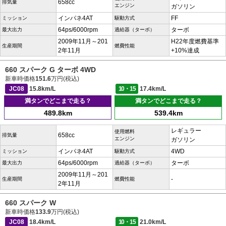
658cc
排気量
エンジン
ガソリン
インパネ4AT
FF
ミッション
駆動方式
64ps/6000rpm
ターボ
最大出力
過給器（ターボ）
2009年11月～201
H22年度燃費基準
生産期間
燃費性能
2年11月
+10%達成
660 スパーク G ターボ 4WD
新車時価格
151.6
万円(税込)
JC08
15.8km/L
10・15
17.4km/L
満タンでどこまで走る？
満タンでどこまで走る？
489.8km
539.4km
レギュラー
使用燃料
658cc
排気量
エンジン
ガソリン
インパネ4AT
4WD
ミッション
駆動方式
64ps/6000rpm
ターボ
最大出力
過給器（ターボ）
2009年11月～201
-
生産期間
燃費性能
2年11月
660 スパーク W
新車時価格
133.9
万円(税込)
JC08
18.4km/L
10・15
21.0km/L