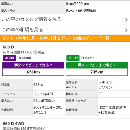
64ps/6000rpm
最高出力
9.5kg・m/4000rpm
最大トルク
この車のカタログ情報を見る
この車の相場を見る
ゼスト（09年11月～12年11月モデル）の他のグレード一覧
660 D
新車時価格
117.6
万円(税込)
JC08
18.6km/L
10・15
21.0km/L
満タンでどこまで走る？
満タンでどこまで走る？
651km
735km
レギュラー
使用燃料
658cc
排気量
エンジン
ガソリン
インパネ4AT
FF
ミッション
駆動方式
52ps/6700rpm
-
最大出力
過給器（ターボ）
2009年11月～201
H22年度燃費基準
生産期間
燃費性能
2年11月
+15%達成
660 D 4WD
新車時価格
129.5
万円(税込)