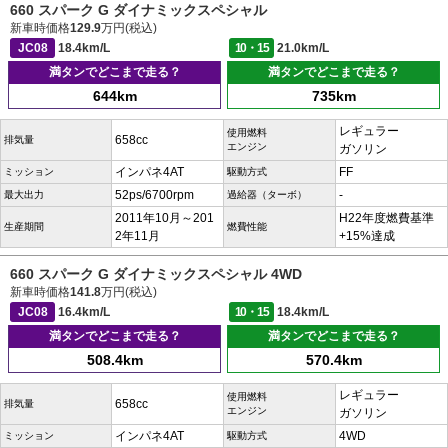
660 スパーク G ダイナミックスペシャル
新車時価格
129.9
万円(税込)
JC08
18.4km/L
10・15
21.0km/L
満タンでどこまで走る？
満タンでどこまで走る？
644km
735km
レギュラー
使用燃料
658cc
排気量
エンジン
ガソリン
インパネ4AT
FF
ミッション
駆動方式
52ps/6700rpm
-
最大出力
過給器（ターボ）
2011年10月～201
H22年度燃費基準
生産期間
燃費性能
2年11月
+15%達成
660 スパーク G ダイナミックスペシャル 4WD
新車時価格
141.8
万円(税込)
JC08
16.4km/L
10・15
18.4km/L
満タンでどこまで走る？
満タンでどこまで走る？
508.4km
570.4km
レギュラー
使用燃料
658cc
排気量
エンジン
ガソリン
インパネ4AT
4WD
ミッション
駆動方式