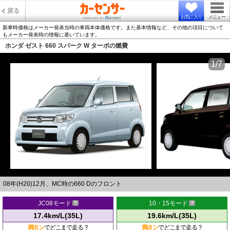
戻る
お気に入り
メニュー
新車時価格はメーカー発表当時の車両本体価格です。また基本情報など、その他の項目について
もメーカー発表時の情報に基いています。
ホンダ ゼスト 660 スパーク W ターボの燃費
1/7
08年(H20)12月、MC時の660 Dのフロント
JC08モード
10・15モード
17.4km/L(35L)
19.6km/L(35L)
満タン
でどこまで走る？
満タン
でどこまで走る？