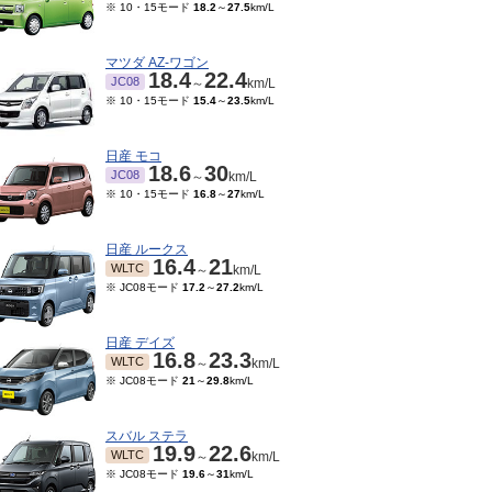
※ 10・15モード
18.2
～
27.5
km/L
マツダ AZ-ワゴン
18.4
22.4
JC08
～
km/L
※ 10・15モード
15.4
～
23.5
km/L
日産 モコ
18.6
30
JC08
～
km/L
※ 10・15モード
16.8
～
27
km/L
日産 ルークス
16.4
21
WLTC
～
km/L
※ JC08モード
17.2
～
27.2
km/L
日産 デイズ
16.8
23.3
WLTC
～
km/L
※ JC08モード
21
～
29.8
km/L
スバル ステラ
19.9
22.6
WLTC
～
km/L
※ JC08モード
19.6
～
31
km/L