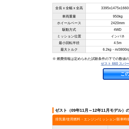
全長 x 全幅 x 全高
3395x1475x166
車両重量
950kg
ホイールベース
2420mm
駆動方式
4WD
ミッション位置
インパネ
最小回転半径
4.5m
最大トルク
6.2kg・m/3800r
※ 燃費情報は定められた試験条件の下での数値
ゼスト 660 スパ
こ
ゼスト（09年11月～12年11月モデル
排気量/使用燃料・エンジン/ミッション/新車時