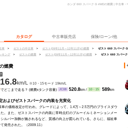
ホンダ 660 スパーク G 4WDの燃費 | 中
カタログ
中古車販売店
保険/ローン/他
古車
>
ゼストの中古車
>
ゼスト(09年11月～12年11月)の燃費
>
ゼスト 660 スパーク 
ンキング
>
ゼストの燃費
>
ゼスト(09年11月～12年11月)の燃費
>
ゼスト 660 スパーク
Dの燃費
？
16.8
km/L
※10・15モード 19km/L
ン
520.8
589
JC08
10・15
でどこまで走る？ (燃費xタンク容量)
km /
km
定およびゼストスパークの内装を充実化
様車の価格改定が行われ、グレードによって、1.4万～2.5万円のプライスダウ
った。また、ゼストスパークの内装に常時点灯のブルーイルミネーションメー
、シルバー加飾が施されるなど、質感の向上が図られている。さらに、福祉車
て発売された。（2009.11）