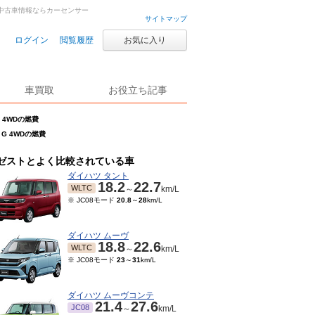
古車・中古車情報ならカーセンサー
サイトマップ
ログイン
閲覧履歴
お気に入り
車買取
お役立ち記事
G 4WDの燃費
 G 4WDの燃費
ゼストとよく比較されている車
ダイハツ タント
18.2
22.7
WLTC
～
km/L
※ JC08モード
20.8
～
28
km/L
ダイハツ ムーヴ
18.8
22.6
WLTC
～
km/L
※ JC08モード
23
～
31
km/L
ダイハツ ムーヴコンテ
21.4
27.6
JC08
～
km/L