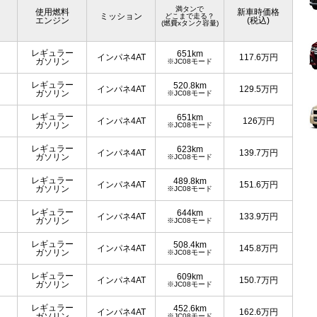
満タンで
使用燃料
新車時価格
ミッション
どこまで走る？
エンジン
(税込)
(燃費xタンク容量)
レギュラー
651km
インパネ4AT
117.6
万円
ガソリン
※JC08モード
レギュラー
520.8km
インパネ4AT
129.5
万円
ガソリン
※JC08モード
レギュラー
651km
インパネ4AT
126
万円
ガソリン
※JC08モード
レギュラー
623km
インパネ4AT
139.7
万円
ガソリン
※JC08モード
レギュラー
489.8km
インパネ4AT
151.6
万円
ガソリン
※JC08モード
レギュラー
644km
インパネ4AT
133.9
万円
ガソリン
※JC08モード
レギュラー
508.4km
インパネ4AT
145.8
万円
ガソリン
※JC08モード
レギュラー
609km
インパネ4AT
150.7
万円
ガソリン
※JC08モード
レギュラー
452.6km
インパネ4AT
162.6
万円
ガソリン
※JC08モード