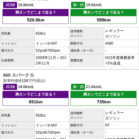
JC08
16.8km/L
10・15
19.0km/L
満タンでどこまで走る？
満タンでどこまで走る？
520.8km
589km
レギュラー
使用燃料
658cc
排気量
エンジン
ガソリン
インパネ4AT
4WD
ミッション
駆動方式
52ps/6700rpm
-
最大出力
過給器（ターボ）
2009年11月～201
H22年度燃費基準
生産期間
燃費性能
2年11月
+5%達成
660 スパーク G
新車時価格
126
万円(税込)
JC08
18.6km/L
10・15
21.0km/L
満タンでどこまで走る？
満タンでどこまで走る？
651km
735km
レギュラー
使用燃料
658cc
排気量
エンジン
ガソリン
インパネ4AT
FF
ミッション
駆動方式
52ps/6700rpm
-
最大出力
過給器（ターボ）