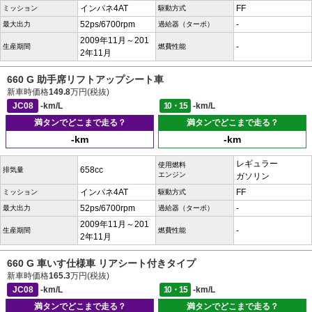
インパネ4AT
FF
ミッション
駆動方式
52ps/6700rpm
-
最大出力
過給器（ターボ）
2009年11月～201
-
生産期間
燃費性能
2年11月
660 G 助手席リフトアップシート車
新車時価格
149.8
万円(税抜)
JC08
-km/L
10・15
-km/L
満タンでどこまで走る？
満タンでどこまで走る？
-km
-km
レギュラー
使用燃料
658cc
排気量
エンジン
ガソリン
インパネ4AT
FF
ミッション
駆動方式
52ps/6700rpm
-
最大出力
過給器（ターボ）
2009年11月～201
-
生産期間
燃費性能
2年11月
660 G 車いす仕様車 リアシート付きタイプ
新車時価格
165.3
万円(税抜)
JC08
-km/L
10・15
-km/L
満タンでどこまで走る？
満タンでどこまで走る？