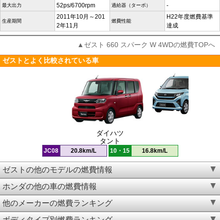
52ps/6700rpm
-
最大出力
過給器（ターボ）
2011年10月～201
H22年度燃費基準
生産期間
燃費性能
2年11月
達成
▲ゼスト 660 スパーク W 4WDの燃費TOPへ
ゼストとよく比較されている車
ダイハツ
タント
JC08
20.8km/L
10・15
16.8km/L
ゼストの他のモデルの燃費情報
ホンダの他の車の燃費情報
他のメーカーの燃費ランキング
ボディタイプ別燃費ランキング