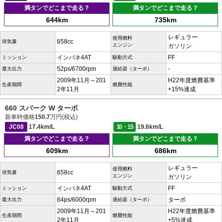
満タンでどこまで走る？
満タンでどこまで走る？
644km
735km
レギュラー
使用燃料
658cc
排気量
エンジン
ガソリン
インパネ4AT
FF
ミッション
駆動方式
52ps/6700rpm
-
最大出力
過給器（ターボ）
2009年11月～201
H22年度燃費基準
生産期間
燃費性能
2年11月
+15%達成
660 スパーク W ターボ
新車時価格
150.7
万円(税込)
JC08
17.4km/L
10・15
19.6km/L
満タンでどこまで走る？
満タンでどこまで走る？
609km
686km
レギュラー
使用燃料
658cc
排気量
エンジン
ガソリン
インパネ4AT
FF
ミッション
駆動方式
64ps/6000rpm
ターボ
最大出力
過給器（ターボ）
2009年11月～201
H22年度燃費基準
生産期間
燃費性能
2年11月
+5%達成