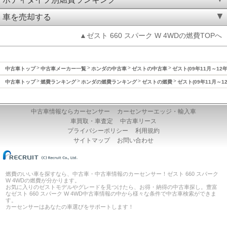
車を売却する
▲ゼスト 660 スパーク W 4WDの燃費TOPへ
中古車トップ
中古車メーカー一覧
ホンダの中古車
ゼストの中古車
ゼスト(09年11月～12
中古車トップ
燃費ランキング
ホンダの燃費ランキング
ゼストの燃費
ゼスト(09年11月～1
中古車情報ならカーセンサー
カーセンサーエッジ・輸入車
車買取・車査定
中古車リース
プライバシーポリシー
利用規約
サイトマップ
お問い合わせ
燃費のいい車を探すなら、中古車・中古車情報のカーセンサー！ゼスト 660 スパーク
W 4WDの燃費が分かります。
お気に入りのゼストモデルやグレードを見つけたら、お得・納得の中古車探し。豊富
なゼスト 660 スパーク W 4WD中古車情報の中から様々な条件で中古車検索ができま
す。
カーセンサーはあなたの車選びをサポートします！