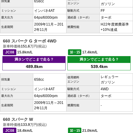
658cc
排気量
エンジン
ガソリン
インパネ4AT
FF
ミッション
駆動方式
64ps/6000rpm
ターボ
最大出力
過給器（ターボ）
2009年11月～201
H22年度燃費基準
生産期間
燃費性能
2年11月
+10%達成
660 スパーク G ターボ 4WD
新車時価格
151.6
万円(税込)
JC08
15.8km/L
10・15
17.4km/L
満タンでどこまで走る？
満タンでどこまで走る？
489.8km
539.4km
レギュラー
使用燃料
658cc
排気量
エンジン
ガソリン
インパネ4AT
4WD
ミッション
駆動方式
64ps/6000rpm
ターボ
最大出力
過給器（ターボ）
2009年11月～201
-
生産期間
燃費性能
2年11月
660 スパーク W
新車時価格
133.9
万円(税込)
JC08
18.4km/L
10・15
21.0km/L