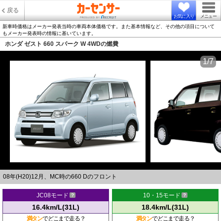
戻る
お気に入り
メニュー
新車時価格はメーカー発表当時の車両本体価格です。また基本情報など、その他の項目について
もメーカー発表時の情報に基いています。
ホンダ ゼスト 660 スパーク W 4WDの燃費
1/7
08年(H20)12月、MC時の660 Dのフロント
JC08モード
10・15モード
16.4km/L(31L)
18.4km/L(31L)
満タン
でどこまで走る？
満タン
でどこまで走る？