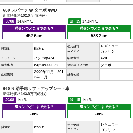
660 スパーク W ターボ 4WD
新車時価格
162.6
万円(税込)
JC08
14.6km/L
10・15
17.2km/L
満タンでどこまで走る？
満タンでどこまで走る？
452.6km
533.2km
レギュラー
使用燃料
658cc
排気量
エンジン
ガソリン
インパネ4AT
4WD
ミッション
駆動方式
64ps/6000rpm
ターボ
最大出力
過給器（ターボ）
2009年11月～201
-
生産期間
燃費性能
2年11月
660 N 助手席リフトアップシート車
新車時価格
143.8
万円(税抜)
JC08
-km/L
10・15
-km/L
満タンでどこまで走る？
満タンでどこまで走る？
-km
-km
レギュラー
使用燃料
658cc
排気量
エンジン
ガソリン