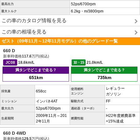
52ps/6700rpm
最高出力
6.2kg・m/3800rpm
最大トルク
この車のカタログ情報を見る
この車の相場を見る
ゼスト（09年11月～12年11月モデル）の他のグレード一覧
660 D
新車時価格
117.6
万円(税込)
JC08
18.6km/L
10・15
21.0km/L
満タンでどこまで走る？
満タンでどこまで走る？
651km
735km
レギュラー
使用燃料
658cc
排気量
エンジン
ガソリン
インパネ4AT
FF
ミッション
駆動方式
52ps/6700rpm
-
最大出力
過給器（ターボ）
2009年11月～201
H22年度燃費基準
生産期間
燃費性能
2年11月
+15%達成
660 D 4WD
新車時価格
129.5
万円(税込)