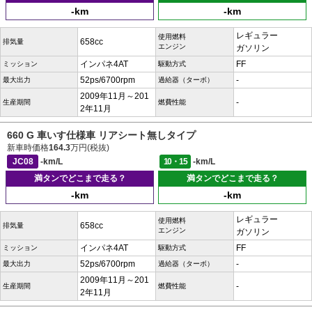
-km
-km
レギュラー
使用燃料
658cc
排気量
エンジン
ガソリン
インパネ4AT
FF
ミッション
駆動方式
52ps/6700rpm
-
最大出力
過給器（ターボ）
2009年11月～201
-
生産期間
燃費性能
2年11月
660 G 車いす仕様車 リアシート無しタイプ
新車時価格
164.3
万円(税抜)
JC08
-km/L
10・15
-km/L
満タンでどこまで走る？
満タンでどこまで走る？
-km
-km
レギュラー
使用燃料
658cc
排気量
エンジン
ガソリン
インパネ4AT
FF
ミッション
駆動方式
52ps/6700rpm
-
最大出力
過給器（ターボ）
2009年11月～201
-
生産期間
燃費性能
2年11月