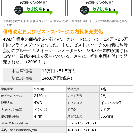
（燃費×タンク容量）
（燃費×タンク容量）
508.4
570.4
km
km
※燃費は定められた試験条件の下での数値のため、走行条件等により実際の燃料消費率は異な
ります。
価格改定およびゼストスパークの内装を充実化
4WD仕様車の価格改定が行われ、グレードによって、1.4万～2.5万
円のプライスダウンとなった。また、ゼストスパークの内装に常時
点灯のブルーイルミネーションメーターや、シルバー加飾が施され
るなど、質感の向上が図られている。さらに、福祉車両も併せて発
売された。（2009.11）
中古車価格
13
万円～
51.5
万円
145.8
万円(税込)
新車時価格
970kg
4名
車両重量
乗車定員
2420mm
2列
ホイールベース
シート列数
4WD
インパネ4AT
駆動方式
ミッション
インパネ
5ドア
ミッション位置
ドア数
4.7m
155mm
最小回転半径
最低地上高
3395x1475x1660
全長x全幅x全高(mm)
1810x1315x1340
室内 全長x全幅x全高(mm)