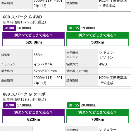
2009年11月～201
H22年度燃費基準
生産期間
燃費性能
2年11月
+15%達成
660 スパーク G 4WD
新車時価格
137.9
万円(税込)
JC08
16.8km/L
10・15
19.0km/L
満タンでどこまで走る？
満タンでどこまで走る？
520.8km
589km
レギュラー
使用燃料
658cc
排気量
エンジン
ガソリン
インパネ4AT
4WD
ミッション
駆動方式
52ps/6700rpm
-
最大出力
過給器（ターボ）
2009年11月～201
H22年度燃費基準
生産期間
燃費性能
2年11月
+5%達成
660 スパーク G ターボ
新車時価格
139.7
万円(税込)
JC08
17.8km/L
10・15
20.0km/L
満タンでどこまで走る？
満タンでどこまで走る？
623km
700km
レギュラー
使用燃料