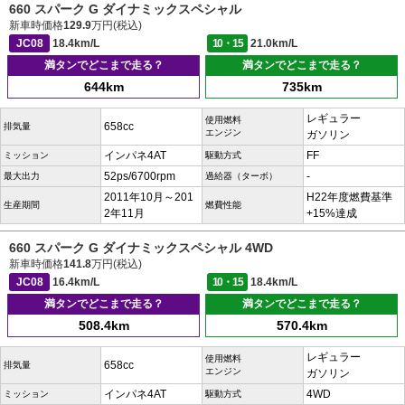
660 スパーク G ダイナミックスペシャル
新車時価格
129.9
万円(税込)
JC08
18.4km/L
10・15
21.0km/L
満タンでどこまで走る？
満タンでどこまで走る？
644km
735km
レギュラー
使用燃料
658cc
排気量
エンジン
ガソリン
インパネ4AT
FF
ミッション
駆動方式
52ps/6700rpm
-
最大出力
過給器（ターボ）
2011年10月～201
H22年度燃費基準
生産期間
燃費性能
2年11月
+15%達成
660 スパーク G ダイナミックスペシャル 4WD
新車時価格
141.8
万円(税込)
JC08
16.4km/L
10・15
18.4km/L
満タンでどこまで走る？
満タンでどこまで走る？
508.4km
570.4km
レギュラー
使用燃料
658cc
排気量
エンジン
ガソリン
インパネ4AT
4WD
ミッション
駆動方式