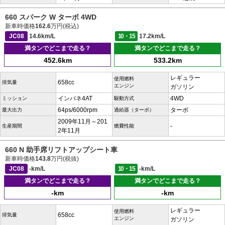
660 スパーク W ターボ 4WD
新車時価格
162.6
万円(税込)
JC08
14.6km/L
10・15
17.2km/L
満タンでどこまで走る？
満タンでどこまで走る？
452.6km
533.2km
レギュラー
使用燃料
658cc
排気量
エンジン
ガソリン
インパネ4AT
4WD
ミッション
駆動方式
64ps/6000rpm
ターボ
最大出力
過給器（ターボ）
2009年11月～201
-
生産期間
燃費性能
2年11月
660 N 助手席リフトアップシート車
新車時価格
143.8
万円(税抜)
JC08
-km/L
10・15
-km/L
満タンでどこまで走る？
満タンでどこまで走る？
-km
-km
レギュラー
使用燃料
658cc
排気量
エンジン
ガソリン