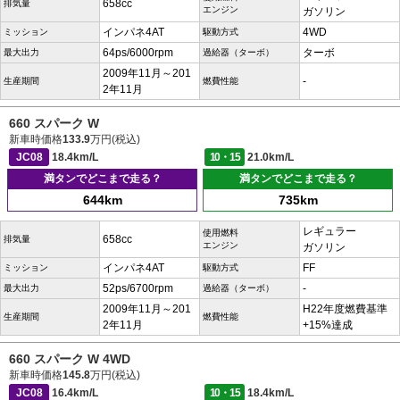
658cc
排気量
エンジン
ガソリン
インパネ4AT
4WD
ミッション
駆動方式
64ps/6000rpm
ターボ
最大出力
過給器（ターボ）
2009年11月～201
-
生産期間
燃費性能
2年11月
660 スパーク W
新車時価格
133.9
万円(税込)
JC08
18.4km/L
10・15
21.0km/L
満タンでどこまで走る？
満タンでどこまで走る？
644km
735km
レギュラー
使用燃料
658cc
排気量
エンジン
ガソリン
インパネ4AT
FF
ミッション
駆動方式
52ps/6700rpm
-
最大出力
過給器（ターボ）
2009年11月～201
H22年度燃費基準
生産期間
燃費性能
2年11月
+15%達成
660 スパーク W 4WD
新車時価格
145.8
万円(税込)
JC08
16.4km/L
10・15
18.4km/L