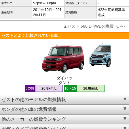
52ps/6700rpm
-
最大出力
過給器（ターボ）
2011年10月～201
H22年度燃費基準
生産期間
燃費性能
2年11月
達成
▲ゼスト 660 D 4WDの燃費TOPへ
ゼストとよく比較されている車
ダイハツ
タント
JC08
20.8km/L
10・15
16.8km/L
ゼストの他のモデルの燃費情報
ホンダの他の車の燃費情報
他のメーカーの燃費ランキング
ボディタイプ別燃費ランキング