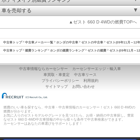
車を売却する
▲ゼスト 660 D 4WDの燃費TOPへ
中古車トップ
中古車メーカー一覧
ホンダの中古車
ゼストの中古車
ゼスト(09年11月～12
中古車トップ
燃費ランキング
ホンダの燃費ランキング
ゼストの燃費
ゼスト(09年11月～1
中古車情報ならカーセンサー
カーセンサーエッジ・輸入車
車買取・車査定
中古車リース
プライバシーポリシー
利用規約
サイトマップ
お問い合わせ
燃費のいい車を探すなら、中古車・中古車情報のカーセンサー！ゼスト 660 D 4WDの
燃費が分かります。
お気に入りのゼストモデルやグレードを見つけたら、お得・納得の中古車探し。豊富
なゼスト 660 D 4WD中古車情報の中から様々な条件で中古車検索ができます。
カーセンサーはあなたの車選びをサポートします！