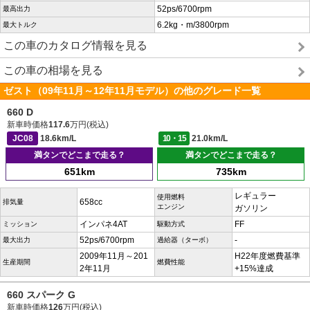
52ps/6700rpm
最高出力
6.2kg・m/3800rpm
最大トルク
この車のカタログ情報を見る
この車の相場を見る
ゼスト（09年11月～12年11月モデル）の他のグレード一覧
660 D
新車時価格
117.6
万円(税込)
JC08
18.6km/L
10・15
21.0km/L
満タンでどこまで走る？
満タンでどこまで走る？
651km
735km
レギュラー
使用燃料
658cc
排気量
エンジン
ガソリン
インパネ4AT
FF
ミッション
駆動方式
52ps/6700rpm
-
最大出力
過給器（ターボ）
2009年11月～201
H22年度燃費基準
生産期間
燃費性能
2年11月
+15%達成
660 スパーク G
新車時価格
126
万円(税込)