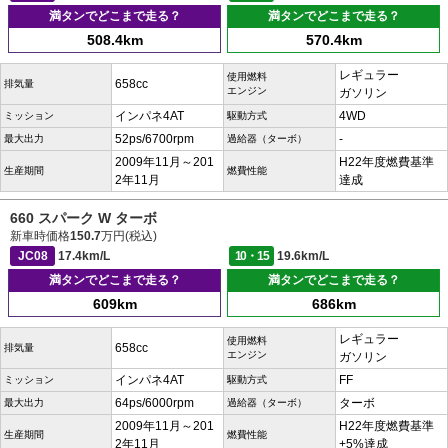
満タンでどこまで走る？
満タンでどこまで走る？
508.4km
570.4km
レギュラー
使用燃料
658cc
排気量
エンジン
ガソリン
インパネ4AT
4WD
ミッション
駆動方式
52ps/6700rpm
-
最大出力
過給器（ターボ）
2009年11月～201
H22年度燃費基準
生産期間
燃費性能
2年11月
達成
660 スパーク W ターボ
新車時価格
150.7
万円(税込)
JC08
17.4km/L
10・15
19.6km/L
満タンでどこまで走る？
満タンでどこまで走る？
609km
686km
レギュラー
使用燃料
658cc
排気量
エンジン
ガソリン
インパネ4AT
FF
ミッション
駆動方式
64ps/6000rpm
ターボ
最大出力
過給器（ターボ）
2009年11月～201
H22年度燃費基準
生産期間
燃費性能
2年11月
+5%達成