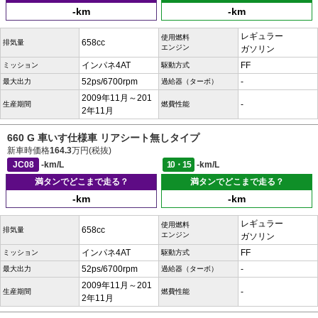
-km
-km
レギュラー
使用燃料
658cc
排気量
エンジン
ガソリン
インパネ4AT
FF
ミッション
駆動方式
52ps/6700rpm
-
最大出力
過給器（ターボ）
2009年11月～201
-
生産期間
燃費性能
2年11月
660 G 車いす仕様車 リアシート無しタイプ
新車時価格
164.3
万円(税抜)
JC08
-km/L
10・15
-km/L
満タンでどこまで走る？
満タンでどこまで走る？
-km
-km
レギュラー
使用燃料
658cc
排気量
エンジン
ガソリン
インパネ4AT
FF
ミッション
駆動方式
52ps/6700rpm
-
最大出力
過給器（ターボ）
2009年11月～201
-
生産期間
燃費性能
2年11月