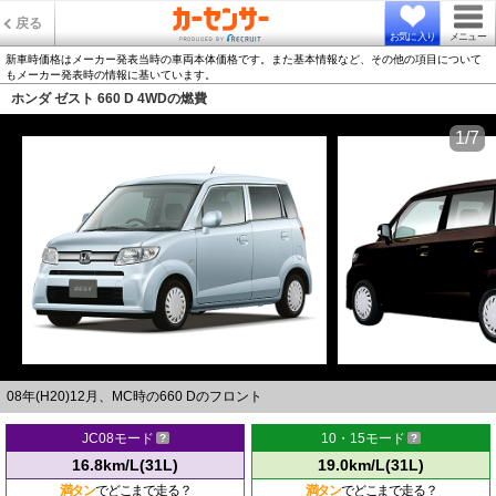
戻る
お気に入り
メニュー
新車時価格はメーカー発表当時の車両本体価格です。また基本情報など、その他の項目について
もメーカー発表時の情報に基いています。
ホンダ ゼスト 660 D 4WDの燃費
1/7
08年(H20)12月、MC時の660 Dのフロント
JC08モード
10・15モード
16.8km/L(31L)
19.0km/L(31L)
満タン
でどこまで走る？
満タン
でどこまで走る？