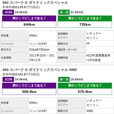
660 スパーク G ダイナミックスペシャル
新車時価格
129.9
万円(税込)
JC08
18.4km/L
10・15
21.0km/L
満タンでどこまで走る？
満タンでどこまで走る？
644km
735km
レギュラー
使用燃料
658cc
排気量
エンジン
ガソリン
インパネ4AT
FF
ミッション
駆動方式
52ps/6700rpm
-
最大出力
過給器（ターボ）
2011年10月～201
H22年度燃費基準
生産期間
燃費性能
2年11月
+15%達成
660 スパーク G ダイナミックスペシャル 4WD
新車時価格
141.8
万円(税込)
JC08
16.4km/L
10・15
18.4km/L
満タンでどこまで走る？
満タンでどこまで走る？
508.4km
570.4km
レギュラー
使用燃料
658cc
排気量
エンジン
ガソリン
インパネ4AT
4WD
ミッション
駆動方式