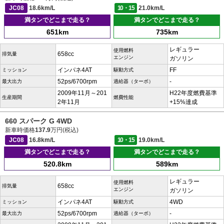
JC08
18.6km/L
10・15
21.0km/L
満タンでどこまで走る？
満タンでどこまで走る？
651km
735km
レギュラー
使用燃料
658cc
排気量
エンジン
ガソリン
インパネ4AT
FF
ミッション
駆動方式
52ps/6700rpm
-
最大出力
過給器（ターボ）
2009年11月～201
H22年度燃費基準
生産期間
燃費性能
2年11月
+15%達成
660 スパーク G 4WD
新車時価格
137.9
万円(税込)
JC08
16.8km/L
10・15
19.0km/L
満タンでどこまで走る？
満タンでどこまで走る？
520.8km
589km
レギュラー
使用燃料
658cc
排気量
エンジン
ガソリン
インパネ4AT
4WD
ミッション
駆動方式
52ps/6700rpm
-
最大出力
過給器（ターボ）