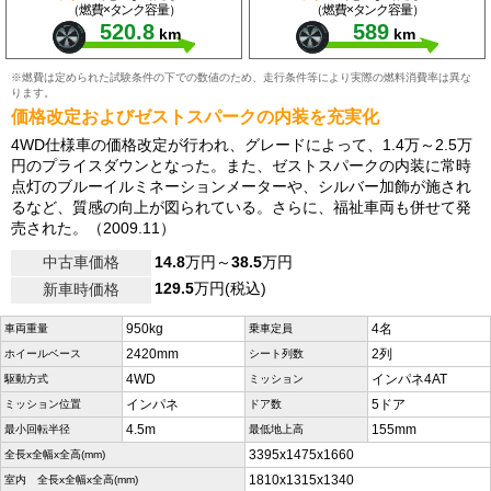
（燃費×タンク容量）
（燃費×タンク容量）
520.8
589
km
km
※燃費は定められた試験条件の下での数値のため、走行条件等により実際の燃料消費率は異な
ります。
価格改定およびゼストスパークの内装を充実化
4WD仕様車の価格改定が行われ、グレードによって、1.4万～2.5万
円のプライスダウンとなった。また、ゼストスパークの内装に常時
点灯のブルーイルミネーションメーターや、シルバー加飾が施され
るなど、質感の向上が図られている。さらに、福祉車両も併せて発
売された。（2009.11）
中古車価格
14.8
万円～
38.5
万円
129.5
万円(税込)
新車時価格
950kg
4名
車両重量
乗車定員
2420mm
2列
ホイールベース
シート列数
4WD
インパネ4AT
駆動方式
ミッション
インパネ
5ドア
ミッション位置
ドア数
4.5m
155mm
最小回転半径
最低地上高
3395x1475x1660
全長x全幅x全高(mm)
1810x1315x1340
室内 全長x全幅x全高(mm)