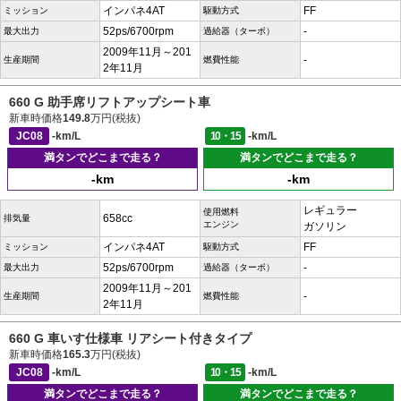
インパネ4AT
FF
ミッション
駆動方式
52ps/6700rpm
-
最大出力
過給器（ターボ）
2009年11月～201
-
生産期間
燃費性能
2年11月
660 G 助手席リフトアップシート車
新車時価格
149.8
万円(税抜)
JC08
-km/L
10・15
-km/L
満タンでどこまで走る？
満タンでどこまで走る？
-km
-km
レギュラー
使用燃料
658cc
排気量
エンジン
ガソリン
インパネ4AT
FF
ミッション
駆動方式
52ps/6700rpm
-
最大出力
過給器（ターボ）
2009年11月～201
-
生産期間
燃費性能
2年11月
660 G 車いす仕様車 リアシート付きタイプ
新車時価格
165.3
万円(税抜)
JC08
-km/L
10・15
-km/L
満タンでどこまで走る？
満タンでどこまで走る？