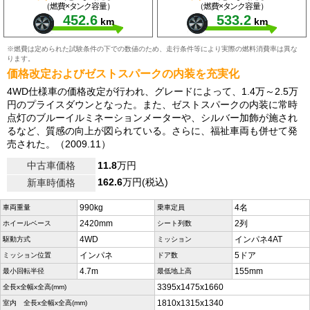
（燃費×タンク容量）
（燃費×タンク容量）
452.6
533.2
km
km
※燃費は定められた試験条件の下での数値のため、走行条件等により実際の燃料消費率は異な
ります。
価格改定およびゼストスパークの内装を充実化
4WD仕様車の価格改定が行われ、グレードによって、1.4万～2.5万
円のプライスダウンとなった。また、ゼストスパークの内装に常時
点灯のブルーイルミネーションメーターや、シルバー加飾が施され
るなど、質感の向上が図られている。さらに、福祉車両も併せて発
売された。（2009.11）
中古車価格
11.8
万円
162.6
万円(税込)
新車時価格
990kg
4名
車両重量
乗車定員
2420mm
2列
ホイールベース
シート列数
4WD
インパネ4AT
駆動方式
ミッション
インパネ
5ドア
ミッション位置
ドア数
4.7m
155mm
最小回転半径
最低地上高
3395x1475x1660
全長x全幅x全高(mm)
1810x1315x1340
室内 全長x全幅x全高(mm)