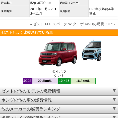
52ps/6700rpm
-
最大出力
過給器（ターボ）
2011年10月～201
H22年度燃費基準
生産期間
燃費性能
2年11月
達成
▲ゼスト 660 スパーク W ターボ 4WDの燃費TOPへ
ゼストとよく比較されている車
ダイハツ
タント
JC08
20.8km/L
10・15
16.8km/L
ゼストの他のモデルの燃費情報
ホンダの他の車の燃費情報
他のメーカーの燃費ランキング
ボディタイプ別燃費ランキング