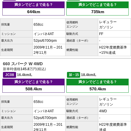
満タンでどこまで走る？
満タンでどこまで走る？
644km
735km
レギュラー
使用燃料
658cc
排気量
エンジン
ガソリン
インパネ4AT
FF
ミッション
駆動方式
52ps/6700rpm
-
最大出力
過給器（ターボ）
2009年11月～201
H22年度燃費基準
生産期間
燃費性能
2年11月
+15%達成
660 スパーク W 4WD
新車時価格
145.8
万円(税込)
JC08
16.4km/L
10・15
18.4km/L
満タンでどこまで走る？
満タンでどこまで走る？
508.4km
570.4km
レギュラー
使用燃料
658cc
排気量
エンジン
ガソリン
インパネ4AT
4WD
ミッション
駆動方式
52ps/6700rpm
-
最大出力
過給器（ターボ）
2009年11月～201
H22年度燃費基準
生産期間
燃費性能
2年11月
達成