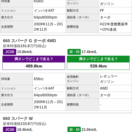
658cc
排気量
エンジン
ガソリン
インパネ4AT
FF
ミッション
駆動方式
64ps/6000rpm
ターボ
最大出力
過給器（ターボ）
2009年11月～201
H22年度燃費基準
生産期間
燃費性能
2年11月
+10%達成
660 スパーク G ターボ 4WD
新車時価格
151.6
万円(税込)
JC08
15.8km/L
10・15
17.4km/L
満タンでどこまで走る？
満タンでどこまで走る？
489.8km
539.4km
レギュラー
使用燃料
658cc
排気量
エンジン
ガソリン
インパネ4AT
4WD
ミッション
駆動方式
64ps/6000rpm
ターボ
最大出力
過給器（ターボ）
2009年11月～201
-
生産期間
燃費性能
2年11月
660 スパーク W
新車時価格
133.9
万円(税込)
JC08
18.4km/L
10・15
21.0km/L