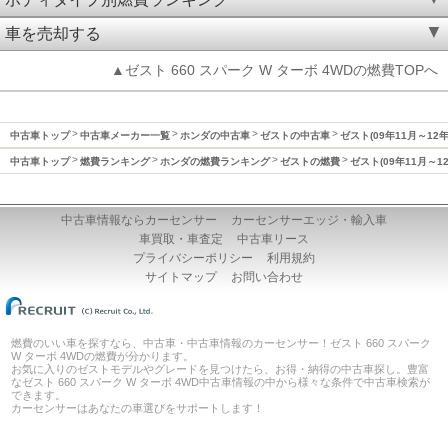
車を売却する
▲ゼスト 660 スパーク W ターボ 4WDの燃費TOPへ
中古車トップ
中古車メーカー一覧
ホンダの中古車
ゼストの中古車
ゼスト(09年11月～12
中古車トップ
燃費ランキング
ホンダの燃費ランキング
ゼストの燃費
ゼスト(09年11月～1
中古車情報ならカーセンサー
カーセンサーエッジ・輸入車
車買取・車査定
中古車リース
プライバシーポリシー
利用規約
サイトマップ
お問い合わせ
燃費のいい車を探すなら、中古車・中古車情報のカーセンサー！ゼスト 660 スパーク
W ターボ 4WDの燃費が分かります。
お気に入りのゼストモデルやグレードを見つけたら、お得・納得の中古車探し。豊富
なゼスト 660 スパーク W ターボ 4WD中古車情報の中から様々な条件で中古車検索が
できます。
カーセンサーはあなたの車選びをサポートします！