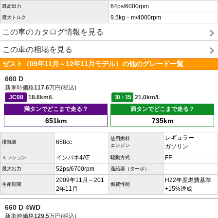
64ps/6000rpm
最高出力
9.5kg・m/4000rpm
最大トルク
この車のカタログ情報を見る
この車の相場を見る
ゼスト（09年11月～12年11月モデル）の他のグレード一覧
660 D
新車時価格
117.6
万円(税込)
JC08
18.6km/L
10・15
21.0km/L
満タンでどこまで走る？
満タンでどこまで走る？
651km
735km
レギュラー
使用燃料
658cc
排気量
エンジン
ガソリン
インパネ4AT
FF
ミッション
駆動方式
52ps/6700rpm
-
最大出力
過給器（ターボ）
2009年11月～201
H22年度燃費基準
生産期間
燃費性能
2年11月
+15%達成
660 D 4WD
新車時価格
129.5
万円(税込)