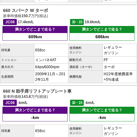
660 スパーク W ターボ
新車時価格
150.7
万円(税込)
JC08
17.4km/L
10・15
19.6km/L
満タンでどこまで走る？
満タンでどこまで走る？
609km
686km
レギュラー
使用燃料
658cc
排気量
エンジン
ガソリン
インパネ4AT
FF
ミッション
駆動方式
64ps/6000rpm
ターボ
最大出力
過給器（ターボ）
2009年11月～201
H22年度燃費基準
生産期間
燃費性能
2年11月
+5%達成
660 N 助手席リフトアップシート車
新車時価格
143.8
万円(税抜)
JC08
-km/L
10・15
-km/L
満タンでどこまで走る？
満タンでどこまで走る？
-km
-km
レギュラー
使用燃料
658cc
排気量
エンジン
ガソリン