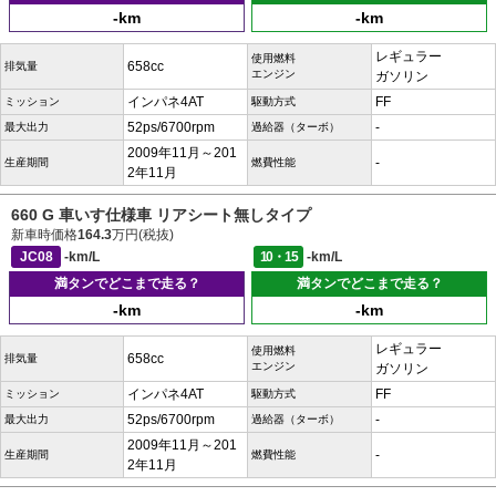
-km
-km
レギュラー
使用燃料
658cc
排気量
エンジン
ガソリン
インパネ4AT
FF
ミッション
駆動方式
52ps/6700rpm
-
最大出力
過給器（ターボ）
2009年11月～201
-
生産期間
燃費性能
2年11月
660 G 車いす仕様車 リアシート無しタイプ
新車時価格
164.3
万円(税抜)
JC08
-km/L
10・15
-km/L
満タンでどこまで走る？
満タンでどこまで走る？
-km
-km
レギュラー
使用燃料
658cc
排気量
エンジン
ガソリン
インパネ4AT
FF
ミッション
駆動方式
52ps/6700rpm
-
最大出力
過給器（ターボ）
2009年11月～201
-
生産期間
燃費性能
2年11月