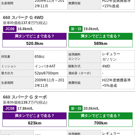
2009年11月～201
H22年度燃費基準
生産期間
燃費性能
2年11月
+15%達成
660 スパーク G 4WD
新車時価格
137.9
万円(税込)
JC08
16.8km/L
10・15
19.0km/L
満タンでどこまで走る？
満タンでどこまで走る？
520.8km
589km
レギュラー
使用燃料
658cc
排気量
エンジン
ガソリン
インパネ4AT
4WD
ミッション
駆動方式
52ps/6700rpm
-
最大出力
過給器（ターボ）
2009年11月～201
H22年度燃費基準
生産期間
燃費性能
2年11月
+5%達成
660 スパーク G ターボ
新車時価格
139.7
万円(税込)
JC08
17.8km/L
10・15
20.0km/L
満タンでどこまで走る？
満タンでどこまで走る？
623km
700km
レギュラー
使用燃料