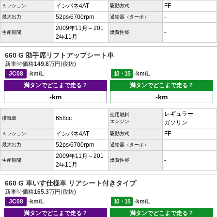
インパネ4AT
FF
ミッション
駆動方式
52ps/6700rpm
-
最大出力
過給器（ターボ）
2009年11月～201
-
生産期間
燃費性能
2年11月
660 G 助手席リフトアップシート車
新車時価格
149.8
万円(税抜)
JC08
-km/L
10・15
-km/L
満タンでどこまで走る？
満タンでどこまで走る？
-km
-km
レギュラー
使用燃料
658cc
排気量
エンジン
ガソリン
インパネ4AT
FF
ミッション
駆動方式
52ps/6700rpm
-
最大出力
過給器（ターボ）
2009年11月～201
-
生産期間
燃費性能
2年11月
660 G 車いす仕様車 リアシート付きタイプ
新車時価格
165.3
万円(税抜)
JC08
-km/L
10・15
-km/L
満タンでどこまで走る？
満タンでどこまで走る？