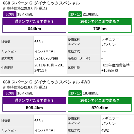
660 スパーク G ダイナミックスペシャル
新車時価格
129.9
万円(税込)
JC08
18.4km/L
10・15
21.0km/L
満タンでどこまで走る？
満タンでどこまで走る？
644km
735km
レギュラー
使用燃料
658cc
排気量
エンジン
ガソリン
インパネ4AT
FF
ミッション
駆動方式
52ps/6700rpm
-
最大出力
過給器（ターボ）
2011年10月～201
H22年度燃費基準
生産期間
燃費性能
2年11月
+15%達成
660 スパーク G ダイナミックスペシャル 4WD
新車時価格
141.8
万円(税込)
JC08
16.4km/L
10・15
18.4km/L
満タンでどこまで走る？
満タンでどこまで走る？
508.4km
570.4km
レギュラー
使用燃料
658cc
排気量
エンジン
ガソリン
インパネ4AT
4WD
ミッション
駆動方式