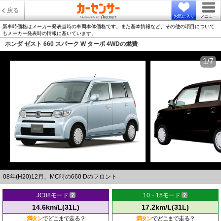
戻る
お気に入り
メニュー
新車時価格はメーカー発表当時の車両本体価格です。また基本情報など、その他の項目について
もメーカー発表時の情報に基いています。
ホンダ ゼスト 660 スパーク W ターボ 4WDの燃費
1/7
08年(H20)12月、MC時の660 Dのフロント
JC08モード
10・15モード
14.6km/L(31L)
17.2km/L(31L)
満タン
でどこまで走る？
満タン
でどこまで走る？