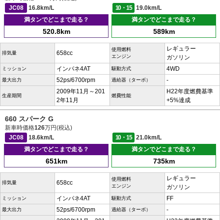
JC08
16.8km/L
10・15
19.0km/L
満タンでどこまで走る？
満タンでどこまで走る？
520.8km
589km
レギュラー
使用燃料
658cc
排気量
エンジン
ガソリン
インパネ4AT
4WD
ミッション
駆動方式
52ps/6700rpm
-
最大出力
過給器（ターボ）
2009年11月～201
H22年度燃費基準
生産期間
燃費性能
2年11月
+5%達成
660 スパーク G
新車時価格
126
万円(税込)
JC08
18.6km/L
10・15
21.0km/L
満タンでどこまで走る？
満タンでどこまで走る？
651km
735km
レギュラー
使用燃料
658cc
排気量
エンジン
ガソリン
インパネ4AT
FF
ミッション
駆動方式
52ps/6700rpm
-
最大出力
過給器（ターボ）