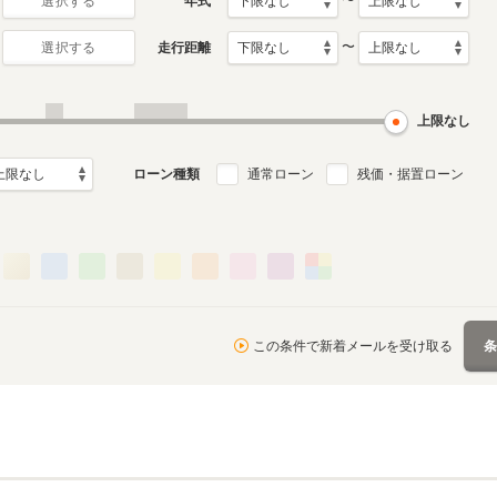
〜
年式
選択する
〜
走行距離
選択する
2代目
月～2009年11月
1988年5月～1999年4月
ル
生産モデル
上限なし
ローン種類
通常ローン
残価・据置ローン
この条件で新着メールを受け取る