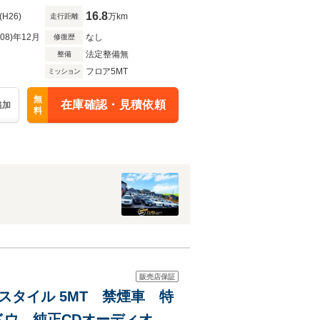
16.8
(H26)
万km
走行距離
R08)年12月
なし
修復歴
法定整備無
整備
フロア5MT
ミッション
無
在庫確認・見積依頼
追加
料
販売店保証
スタイル 5MT 禁煙車 特
ドウ 純正CDオーディオ