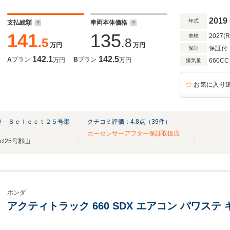
2019
年式
支払総額
車両本体価格
141
135
2027(
車検
.5
.8
万円
万円
保証付
保証
142.1
142.5
A
プラン
B
プラン
万円
万円
660CC
排気量
お気に入り
Ｕ－Ｓｅｌｅｃｔ２５号郡
クチコミ評価：
4.8
点（
39
件）
キ
カーセンサーアフター保証取扱店
ect25号郡山
ホンダ
アクティトラック 660 SDX エアコン パワステ