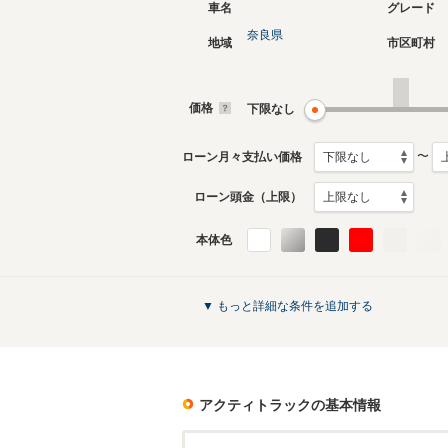
車名
グレード
奈良県
地域
市区町村
4代目
3代目
2009年12月～2021年4月
1999年5
生産モデル
生産モデ
価格
下限なし
アクティトラックのカタログを見る
〜
ローン月々支払い価格
ローン頭金（上限）
本体色
▼ もっと詳細な条件を追加する
アクティトラック
の基本情報