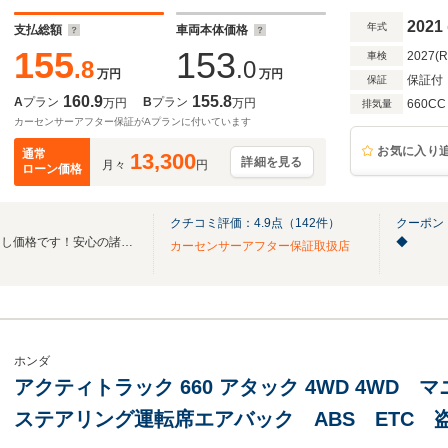
2021
年式
支払総額
車両本体価格
155
153
2027(
車検
.8
.0
万円
万円
保証付
保証
160.9
155.8
A
プラン
B
プラン
万円
万円
660CC
排気量
カーセンサーアフター保証がAプランに付いています
お気に入り
通常
13,300
詳細を見る
月々
円
ローン価格
クチコミ評価：
4.9
点（
142
件）
クーポン
【支払総額表示】は店頭乗り出し価格です！安心の諸費用込みで販売中♪
◆
カーセンサーアフター保証取扱店
ホンダ
アクティトラック 660 アタック 4WD 4WD
ステアリング運転席エアバック ABS ETC 