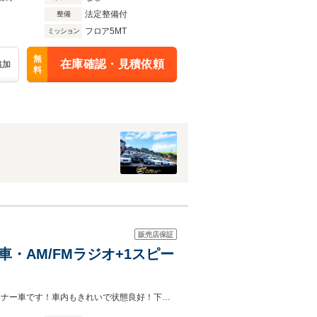
法定整備付
整備
フロア5MT
ミッション
無
在庫確認・見積依頼
追加
料
販売店保証
車・AM/FMラジオ+1スピー
LINE、インスタでもご対応可能です。メッセージお待ちしております。ワンオーナー車です！車内もきれいで状態良好！下見お待ちしております！