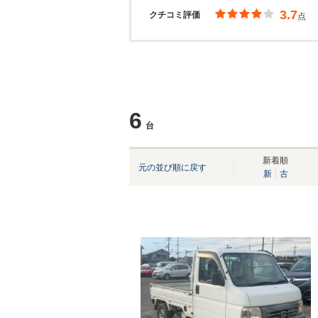
3.7
クチコミ評価
点
6
台
新着順
元の並び順に戻す
新
古