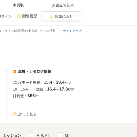
車買取
お役立ち記事
ログイン
閲覧履歴
お気に入り
ィトラック(奈良県)の中古車・中古車情報
サイトマップ
燃費・カタログ情報
15.4
18.4
JC08モード燃費：
～
km/l
16.4
17.8
10・15モード燃費：
～
km/l
656
排気量：
cc
詳しく見る
ミッション
AT/CVT
MT