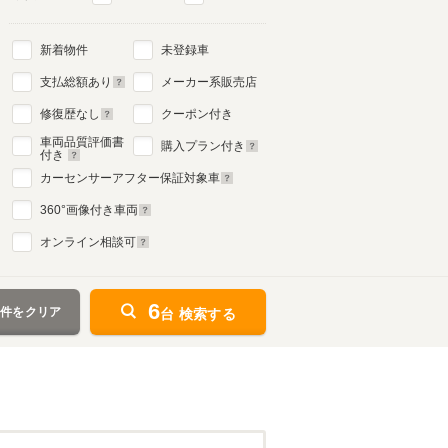
新着物件
未登録車
支払総額あり
メーカー系販売店
修復歴なし
クーポン付き
車両品質評価書
購入プラン付き
付き
カーセンサーアフター保証対象車
360
°画像付き車両
オンライン相談可
6
条件をクリア
台 検索する