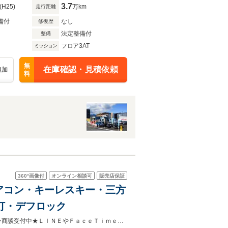
3.7
(H25)
万km
走行距離
備付
なし
修復歴
法定整備付
整備
フロア3AT
ミッション
無
在庫確認・見積依頼
追加
料
360°
画像付
オンライン相談可
販売店保証
・エアコン・キーレスキー・三方
灯・デフロック
★ご成約特典対象車★燃料満タンor下取価格最低保証させて頂きます♪オンライン商談受付中★ＬＩＮＥやＦａｃｅＴｉｍｅで『お見積り』『現車確認』などがご来店しなくてもＯＫ