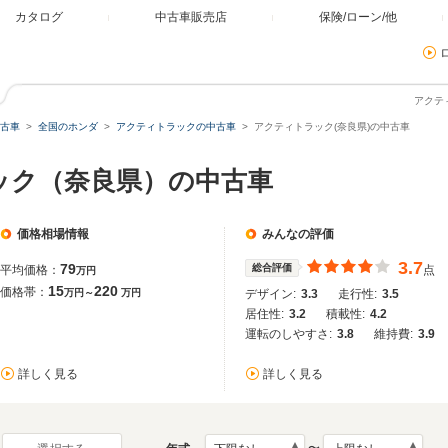
カタログ
中古車販売店
保険/ローン/他
アクテ
古車
全国のホンダ
アクティトラックの中古車
アクティトラック(奈良県)の中古車
ック（奈良県）の中古車
価格相場情報
みんなの評価
3.7
79
総合評価
平均価格：
点
万円
15
220
価格帯：
万円～
万円
デザイン:
3.3
走行性:
3.5
居住性:
3.2
積載性:
4.2
運転のしやすさ:
3.8
維持費:
3.9
詳しく見る
詳しく見る