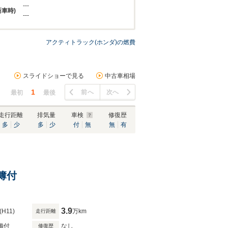
---
新車時)
---
アクティトラック(ホンダ)の燃費
スライドショーで見る
中古車相場
1
前へ
次へ
最初
最後
走行距離
排気量
車検
修復歴
多
少
多
少
付
無
無
有
録簿付
3.9
(H11)
万km
走行距離
備付
なし
修復歴