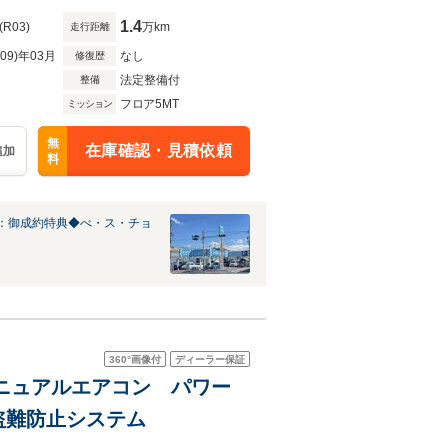
1.4
(R03)
万km
走行距離
R09)年03月
なし
修復歴
法定整備付
整備
フロア5MT
ミッション
無
在庫確認・見積依頼
追加
料
：御成約特典◆べ・ス・チョ
360°
画像付
ディーラー保証
 マニュアルエアコン パワー
盗難防止システム