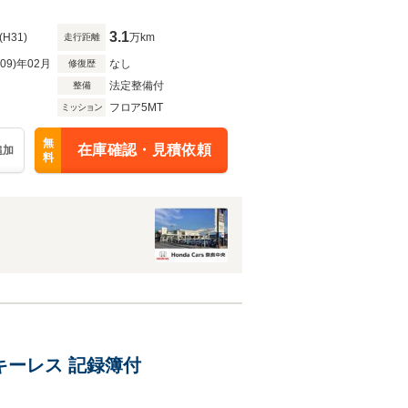
3.1
(H31)
万km
走行距離
R09)年02月
なし
修復歴
法定整備付
整備
フロア5MT
ミッション
無
在庫確認・見積依頼
追加
料
 キーレス 記録簿付