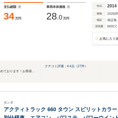
2014
年式
支払総額
車両本体価格
34
28
2026(
車検
.0
万円
万円
保証無
保証
660CC
排気量
お気に入り
社
クチコミ評価：
4.4
点（
27
件）
『走って楽しい』おクルマを集めております！お客様のご来店、お待ちしております♪
ホンダ
アクティトラック 660 タウン スピリットカラー
別仕様車 エアコン パワステ パワーウイン