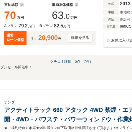
2013
年式
支払総額
車両本体価格
70
63
車検整
車検
.0
万円
万円
保証付
保証
79.2
82.5
A
プラン
B
プラン
万円
万円
660CC
排気量
通常
20,900
詳細を見る
月々
円
ローン価格
お気に入り
クチコミ評価：
5
点（
7
件）
ープンセール開催中！
ホンダ
アクティトラック 660 アタック 4WD 禁煙
開・4WD・パワステ・パワーウィンドウ・作業