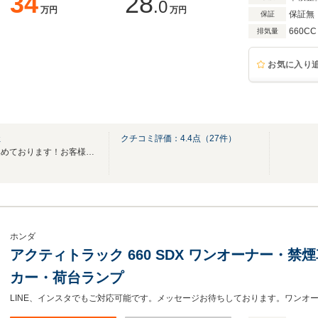
34
28
.0
万円
万円
保証無
保証
660CC
排気量
お気に入り
社
クチコミ評価：
4.4
点（
27
件）
『走って楽しい』おクルマを集めております！お客様のご来店、お待ちしております♪
ホンダ
アクティトラック 660 SDX ワンオーナー・禁煙
カー・荷台ランプ