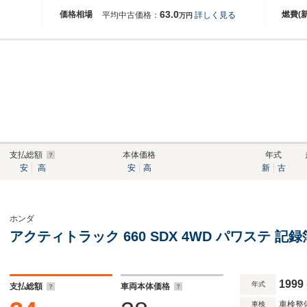
63.0
価格相場
燃費(
平均中古価格：
詳しく見る
万円
支払総額
本体価格
年式
安
高
安
高
新
古
ホンダ
アクティトラック 660 SDX 4WD パワステ 記
1999
年式
支払総額
車両本体価格
車検整
車検