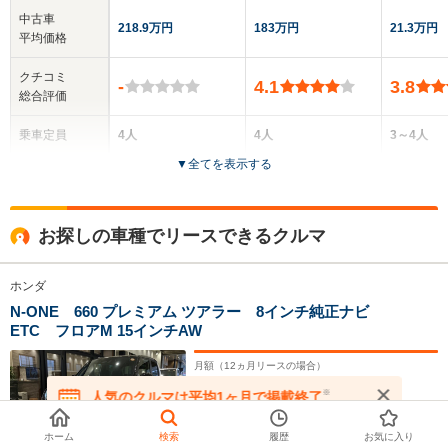
中古車
218.9万円
183万円
21.3万円
平均価格
クチコミ
-
4.1
3.8
総合評価
乗車定員
4人
4人
3～4人
▼
全てを表示する
ドア数
5ドア
3ドア
5ドア
全高
全高
全高
お探しの車種でリースできるクルマ
1.55m
1.45m
1.64m
ホンダ
N-ONE 660 プレミアム ツアラー 8インチ純正ナビ
全幅
全幅
全
サイズ
ETC フロアM 15インチAW
1.48m
1.79m
1.
全長
全長
(全長x全幅x全高)
3.4m
4.27m
3
月額（
12
ヵ月リースの場合）
4.
55
万円
※
人気のクルマは平均1ヶ月で掲載終了
頭金
0
円
在庫が無くなる前にお問い合わせください
ボーナス払いなし
ホイールベース
ホイールベース
ホイー
ホーム
検索
履歴
お気に入り
年式
2025
年
走行
0.2
万km
-m
-m