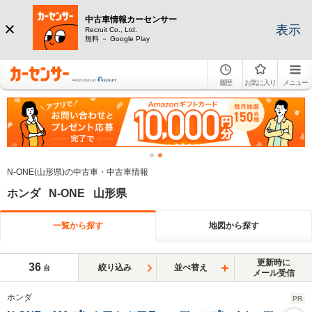
中古車情報カーセンサー
表示
Recruit Co., Ltd.
無料 － Google Play
履歴
お気に入り
メニュー
N-ONE(山形県)の中古車・中古車情報
ホンダ N-ONE 山形県
一覧から探す
地図から探す
更新時に
36
絞り込み
並べ替え
台
メール受信
ホンダ
PR