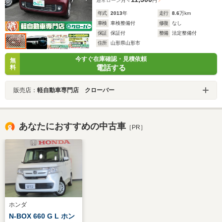
通常ローン
月々
円
年式
2013
年
走行
8.6
万km
車検
車検整備付
修復
なし
保証
保証付
整備
法定整備付
住所
山形県山形市
今すぐ在庫確認・見積依頼
無
電話する
料
販売店：
軽自動車専門店 クローバー
あなたにおすすめの中古車
［PR］
ホンダ
N-BOX 660 G L ホン