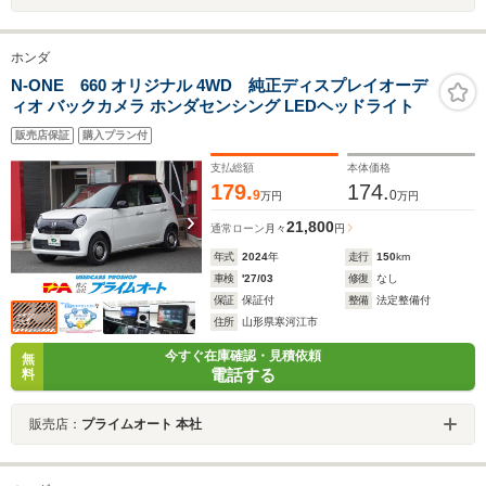
ホンダ
N-ONE 660 オリジナル 4WD 純正ディスプレイオーデ
ィオ バックカメラ ホンダセンシング LEDヘッドライト
販売店保証
購入プラン付
支払総額
本体価格
179.
174.
9
0
万円
万円
21,800
通常ローン
月々
円
年式
2024
年
走行
150
km
車検
'27/03
修復
なし
保証
保証付
整備
法定整備付
住所
山形県寒河江市
今すぐ在庫確認・見積依頼
無
電話する
料
販売店：
プライムオート 本社