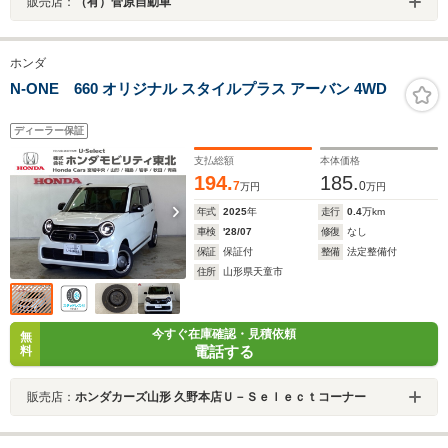
販売店：
（有）菅原自動車
ホンダ
N-ONE 660 オリジナル スタイルプラス アーバン 4WD
ディーラー保証
支払総額
本体価格
194.
185.
7
0
万円
万円
年式
2025
年
走行
0.4
万km
車検
'28/07
修復
なし
保証
保証付
整備
法定整備付
住所
山形県天童市
今すぐ在庫確認・見積依頼
無
電話する
料
販売店：
ホンダカーズ山形 久野本店Ｕ－Ｓｅｌｅｃｔコーナー