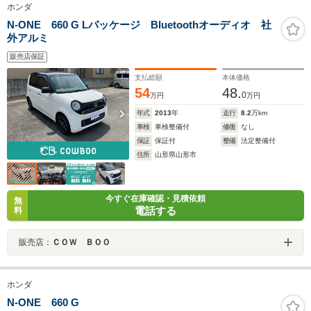
ホンダ
N-ONE 660 G Lパッケージ Bluetoothオーディオ 社
外アルミ
販売店保証
支払総額
本体価格
54
48.
0
万円
万円
年式
2013
年
走行
8.2
万km
車検
車検整備付
修復
なし
保証
保証付
整備
法定整備付
住所
山形県山形市
今すぐ在庫確認・見積依頼
無
電話する
料
販売店：
ＣＯＷ ＢＯＯ
ホンダ
N-ONE 660 G