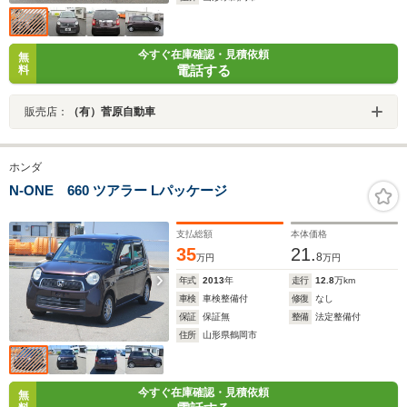
今すぐ在庫確認・見積依頼
無
電話する
料
販売店：
（有）菅原自動車
ホンダ
N-ONE 660 ツアラー Lパッケージ
支払総額
本体価格
35
21.
8
万円
万円
年式
2013
年
走行
12.8
万km
車検
車検整備付
修復
なし
保証
保証無
整備
法定整備付
住所
山形県鶴岡市
今すぐ在庫確認・見積依頼
無