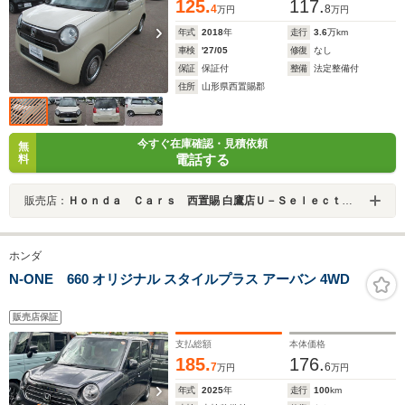
125.
117.
4
8
万円
万円
年式
2018
年
走行
3.6
万km
車検
'27/05
修復
なし
保証
保証付
整備
法定整備付
住所
山形県西置賜郡
今すぐ在庫確認・見積依頼
無
電話する
料
販売店：
Ｈｏｎｄａ Ｃａｒｓ 西置賜 白鷹店Ｕ－Ｓｅｌｅｃｔコーナー
ホンダ
N-ONE 660 オリジナル スタイルプラス アーバン 4WD
販売店保証
支払総額
本体価格
185.
176.
7
6
万円
万円
年式
2025
年
走行
100
km