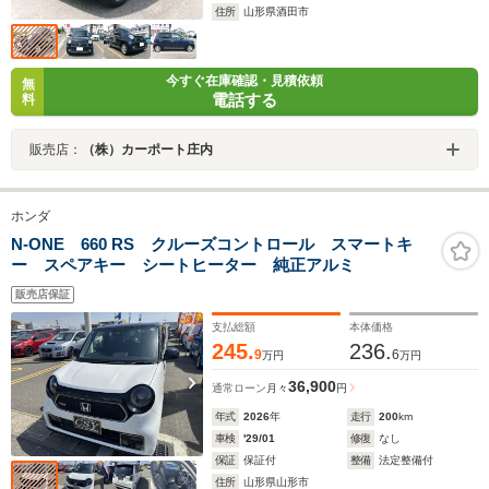
住所
山形県酒田市
今すぐ在庫確認・見積依頼
無
電話する
料
販売店：
（株）カーポート庄内
ホンダ
N-ONE 660 RS クルーズコントロール スマートキ
ー スペアキー シートヒーター 純正アルミ
販売店保証
支払総額
本体価格
245.
236.
9
6
万円
万円
36,900
通常ローン
月々
円
年式
2026
年
走行
200
km
車検
'29/01
修復
なし
保証
保証付
整備
法定整備付
住所
山形県山形市