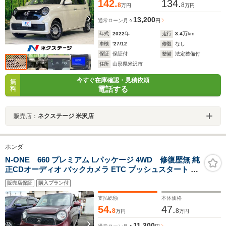
142.
134.
8
8
万円
万円
13,200
通常ローン
月々
円
年式
2022
年
走行
3.4
万km
車検
'27/12
修復
なし
保証
保証付
整備
法定整備付
住所
山形県米沢市
今すぐ在庫確認・見積依頼
無
電話する
料
販売店：
ネクステージ 米沢店
ホンダ
N-ONE 660 プレミアム Lパッケージ 4WD 修復歴無 純
正CDオーディオ バックカメラ ETC プッシュスタート 電
動格納ミラー Wエアバッグ ABS 横滑り防止装置 衝突軽
販売店保証
購入プラン付
減装置 アイドリングストップ プライバシーガラス
支払総額
本体価格
54.
47.
8
8
万円
万円
11,300