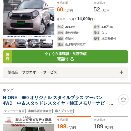
支払総額
本体価格
60.
52.
1
0
万円
万円
14,000
通常ローン
月々
円
年式
2012
年
走行
3.8
万km
車検
車検整備付
修復
なし
保証
保証付
整備
法定整備付
住所
山形県寒河江市
今すぐ在庫確認・見積依頼
無
電話する
料
販売店：
サガエオートサービス
ホンダ
N-ONE 660 オリジナル スタイルプラス アーバン
4WD 中古スタッドレスタイヤ・純正メモリーナビ・ド
ライブレコーダー前後装着+ETC付・当社デモカー
ディーラー保証
車両品質評価書付
購入プラン付
支払総額
本体価格
198.
189.
7
0
万円
万円