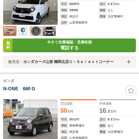
年式
2025
年
走行
0.4
万km
車検
'28/09
修復
なし
保証
保証付
整備
法定整備付
住所
山形県鶴岡市
今すぐ在庫確認・見積依頼
無
電話する
料
販売店：
ホンダカーズ山形 鶴岡北店Ｕ－Ｓｅｌｅｃｔコーナー
ホンダ
N-ONE 660 G
支払総額
本体価格
30
16.
8
万円
万円
年式
2013
年
走行
8.3
万km
車検
車検整備付
修復
あり
保証
保証無
整備
法定整備付
住所
山形県鶴岡市