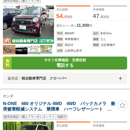
販売店保証
購入プラン付
減装置 アイドリングストップ プライバシーガラス
支払総額
本体価格
54.
47.
8
8
万円
万円
11,300
通常ローン
月々
円
年式
2013
年
走行
8.6
万km
車検
車検整備付
修復
なし
保証
保証付
整備
法定整備付
住所
山形県山形市
今すぐ在庫確認・見積依頼
無
電話する
料
販売店：
軽自動車専門店 クローバー
ホンダ
N-ONE 660 オリジナル 4WD 4WD バックカメラ 衝
突被害軽減システム 禁煙車 ハーフレザーシート ド
ラレコ コーナーセンサー スマートキー LEDヘッ
販売店保証
購入プラン付
オンライン相談可
ド ETC 純正 オートハイビーム 車線逸脱警報 オ
ートライト
支払総額
本体価格