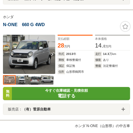
ホンダ
N-ONE 660 G 4WD
支払総額
本体価格
28
14.
8
万円
万円
年式
2013
年
走行
14.3
万km
車検
車検整備付
修復
あり
保証
保証無
整備
法定整備付
住所
山形県鶴岡市
今すぐ在庫確認・見積依頼
無
電話する
料
販売店：
（有）菅原自動車
ホンダ N-ONE（山形県）の中古車