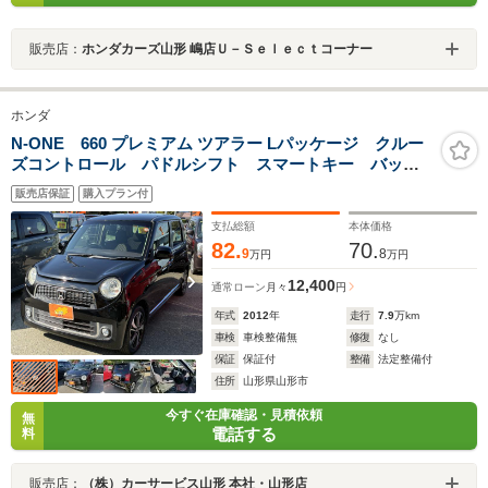
販売店：
ホンダカーズ山形 嶋店Ｕ－Ｓｅｌｅｃｔコーナー
ホンダ
N-ONE 660 プレミアム ツアラー Lパッケージ クルー
ズコントロール パドルシフト スマートキー バック
カメラ プッシュスタート ETC 純正15インチAW
販売店保証
購入プラン付
支払総額
本体価格
82.
70.
9
8
万円
万円
12,400
通常ローン
月々
円
年式
2012
年
走行
7.9
万km
車検
車検整備無
修復
なし
保証
保証付
整備
法定整備付
住所
山形県山形市
今すぐ在庫確認・見積依頼
無
電話する
料
販売店：
（株）カーサービス山形 本社・山形店