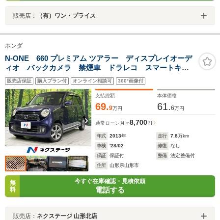
販売店：
（有）ワン・プライス
ホンダ
N-ONE 660 プレミアム ツアラー ディスプレイオーデ
ィオ バックカメラ 禁煙車 ドラレコ スマートキ
ー HIDヘッド ETC 純正14インチアルミ オートライ
販売店保証
購入プラン付
オンライン相談可
360°画像付
ト オートエアコン Bluetooth
支払総額
本体価格
69.
61.
9
6
万円
万円
8,700
通常ローン
月々
円
年式
2013
年
走行
7.8
万km
車検
'28/02
修復
なし
保証
保証付
整備
法定整備付
住所
山形県山形市
今すぐ在庫確認・見積依頼
無
電話する
料
販売店：
ネクステージ 山形北店