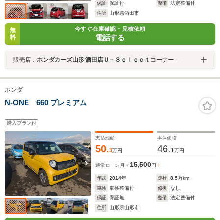
保証
保証付
整備
法定整備付
住所
山形県酒田市
今すぐ在庫確認・見積依頼
無
電話する
料
販売店：
ホンダカーズ山形 酒田店Ｕ－Ｓｅｌｅｃｔコーナー
ホンダ
N-ONE 660 プレミアム
購入プラン付
支払総額
本体価格
50.
46.
3
1
万円
万円
15,500
通常ローン
月々
円
年式
2014
年
走行
8.5
万km
車検
車検整備付
修復
なし
保証
保証無
整備
法定整備付
住所
山形県山形市