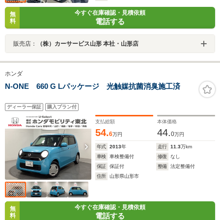
今すぐ在庫確認・見積依頼
無
電話する
料
販売店：
（株）カーサービス山形 本社・山形店
ホンダ
N-ONE 660 G Lパッケージ 光触媒抗菌消臭施工済
ディーラー保証
購入プラン付
支払総額
本体価格
54.
44.
6
0
万円
万円
年式
2013
年
走行
11.3
万km
車検
車検整備付
修復
なし
保証
保証付
整備
法定整備付
住所
山形県山形市
今すぐ在庫確認・見積依頼
無
電話する
料