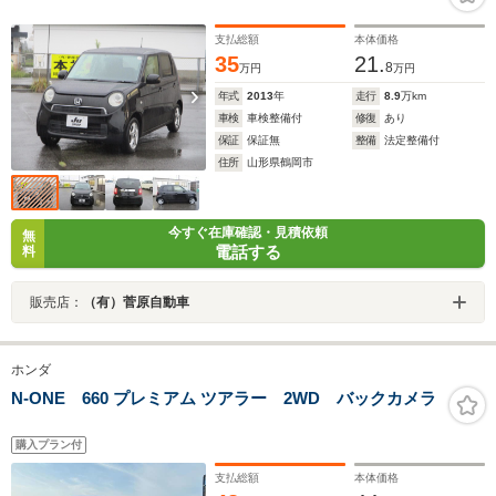
支払総額
本体価格
35
21.
8
万円
万円
年式
2013
年
走行
8.9
万km
車検
車検整備付
修復
あり
保証
保証無
整備
法定整備付
住所
山形県鶴岡市
今すぐ在庫確認・見積依頼
無
電話する
料
販売店：
（有）菅原自動車
ホンダ
N-ONE 660 プレミアム ツアラー 2WD バックカメラ
購入プラン付
支払総額
本体価格