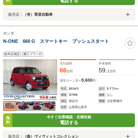
電話する
料
販売店：
（有）菅原自動車
ホンダ
N-ONE 660 G スマートキー プッシュスタート
販売店保証
購入プラン付
支払総額
本体価格
66
59.
1
万円
万円
9,600
通常ローン
月々
円
年式
2016
年
走行
5.7
万km
車検
'27/05
修復
なし
保証
保証付
整備
法定整備付
住所
山形県山形市
今すぐ在庫確認・見積依頼
無
電話する
料
販売店：
（株）ヴィヴィットコレクション