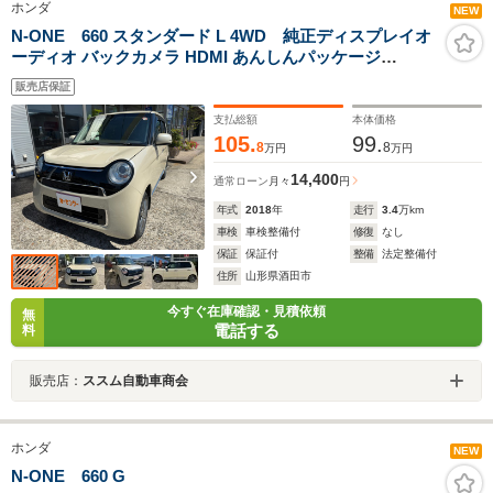
ホンダ
NEW
N-ONE 660 スタンダード L 4WD 純正ディスプレイオ
ーディオ バックカメラ HDMI あんしんパッケージ
360°UV・IRカットパッケージ プラズマクラスター オー
販売店保証
トリトラミラー 前席シートヒーター
支払総額
本体価格
105.
99.
8
8
万円
万円
14,400
通常ローン
月々
円
年式
2018
年
走行
3.4
万km
車検
車検整備付
修復
なし
保証
保証付
整備
法定整備付
住所
山形県酒田市
今すぐ在庫確認・見積依頼
無
電話する
料
販売店：
ススム自動車商会
ホンダ
NEW
N-ONE 660 G