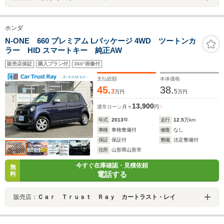
ホンダ
N-ONE 660 プレミアム Lパッケージ 4WD ツートンカ
ラー HID スマートキー 純正AW
販売店保証
購入プラン付
360°画像付
支払総額
本体価格
45.
38.
3
5
万円
万円
13,900
通常ローン
月々
円
年式
2013
年
走行
12.5
万km
車検
車検整備付
修復
なし
保証
保証付
整備
法定整備付
住所
山形県山形市
今すぐ在庫確認・見積依頼
無
電話する
料
販売店：
Ｃａｒ Ｔｒｕｓｔ Ｒａｙ カートラスト・レイ