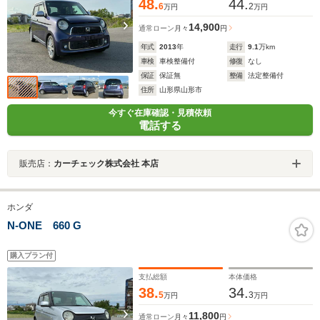
48.
44.
6
2
万円
万円
14,900
通常ローン
月々
円
年式
2013
年
走行
9.1
万km
車検
車検整備付
修復
なし
保証
保証無
整備
法定整備付
住所
山形県山形市
今すぐ在庫確認・見積依頼
電話する
販売店：
カーチェック株式会社 本店
ホンダ
N-ONE 660 G
購入プラン付
支払総額
本体価格
38.
34.
5
3
万円
万円
11,800
通常ローン
月々
円