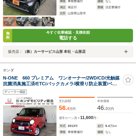
車検
車検整備付
修復
なし
保証
保証付
整備
法定整備付
住所
山形県山形市
今すぐ在庫確認・見積依頼
無
電話する
料
販売店：
（株）カーサービス山形 本社・山形店
ホンダ
N-ONE 660 プレミアム ワンオーナー/2WD/CD/光触媒
抗菌消臭施工済/ETC/バックカメラ/横滑り防止装置/ベン
チシート/スマートキー
ディーラー保証
支払総額
本体価格
56.
46.
8
0
万円
万円
11,600
通常ローン
月々
円
年式
2013
年
走行
8.4
万km
車検
車検整備付
修復
なし