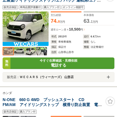
止装置/アイドリングストップ/エアバッグ 運転席/エアバ
ッグ 助手席/パワーウインドウ/エンジンスタートボタン/
販売店保証
車両品質評価書付
購入プラン付
オンライン相談可
キーレスエントリー/オートエアコン
支払総額
本体価格
74.
63.
9
1
万円
万円
10,500
通常ローン
月々
円
年式
2013
年
走行
6.6
万km
車検
車検整備無
修復
なし
保証
保証付
整備
法定整備付
住所
山形県山形市
今すぐ在庫確認・見積依頼
無
電話する
料
販売店：
ＷＥＣＡＲＳ（ウィーカーズ） 山形店
ホンダ
N-ONE 660 G 4WD プッシュスタート CD
FM/AM アイドリングストップ 横滑り防止装置 電動
格納ミラー ABS 運転席&助手席エアバッグ 盗難防止
販売店保証
購入プラン付
装置