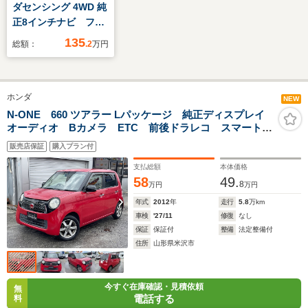
ダセンシング 4WD 純
正8インチナビ フル
セグ リアカメラ 前
135
総額：
.2
万円
後ドラレコ エンス
タ 左側電動スライ
ド ETC
ホンダ
NEW
N-ONE 660 ツアラー Lパッケージ 純正ディスプレイ
オーディオ Bカメラ ETC 前後ドラレコ スマートキ
ー 電格ミラー Bluetooth接続 パワステ パワーウイ
販売店保証
購入プラン付
ンドウ クルーズコントロール ベンチシート ABS
支払総額
本体価格
58
49.
8
万円
万円
年式
2012
年
走行
5.8
万km
車検
'27/11
修復
なし
保証
保証付
整備
法定整備付
住所
山形県米沢市
今すぐ在庫確認・見積依頼
無
電話する
料