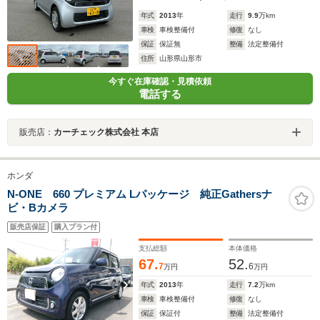
年式
2013
年
走行
9.9
万km
車検
車検整備付
修復
なし
保証
保証無
整備
法定整備付
住所
山形県山形市
今すぐ在庫確認・見積依頼
電話する
販売店：
カーチェック株式会社 本店
ホンダ
N-ONE 660 プレミアム Lパッケージ 純正Gathersナ
ビ・Bカメラ
販売店保証
購入プラン付
支払総額
本体価格
67.
52.
7
6
万円
万円
年式
2013
年
走行
7.2
万km
車検
車検整備付
修復
なし
保証
保証付
整備
法定整備付