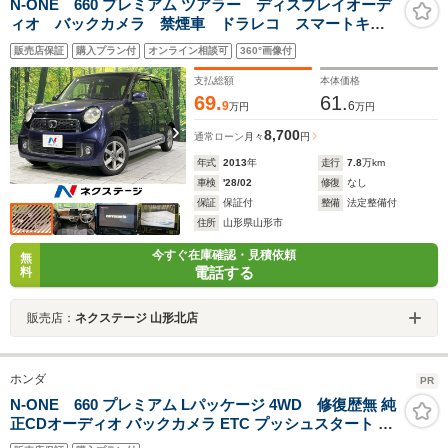
N-ONE 660 プレミアム ツアラー ディスプレイオーデ
ィオ バックカメラ 禁煙車 ドラレコ スマートキ
ー HIDヘッド ETC 純正14インチアルミ オートライ
販売店保証
購入プラン付
オンライン相談可
360°画像付
ト オートエアコン Bluetooth
支払総額
本体価格
69.
61.
9
6
万円
万円
8,700
通常ローン
月々
円
年式
2013
年
走行
7.8
万km
車検
'28/02
修復
なし
保証
保証付
整備
法定整備付
住所
山形県山形市
今すぐ在庫確認・見積依頼
無
電話する
料
販売店：
ネクステージ 山形北店
ホンダ
PR
N-ONE 660 プレミアム Lパッケージ 4WD 修復歴無 純
正CDオーディオ バックカメラ ETC プッシュスタート 電
動格納ミラー Wエアバッグ ABS 横滑り防止装置 衝突軽