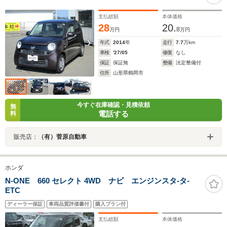
支払総額
本体価格
28
20.
8
万円
万円
年式
2014
年
走行
7.7
万km
車検
'27/05
修復
なし
保証
保証無
整備
法定整備付
住所
山形県鶴岡市
今すぐ在庫確認・見積依頼
無
電話する
料
販売店：
（有）菅原自動車
ホンダ
N-ONE 660 セレクト 4WD ナビ エンジンスタ-タ-
ETC
ディーラー保証
車両品質評価書付
購入プラン付
支払総額
本体価格