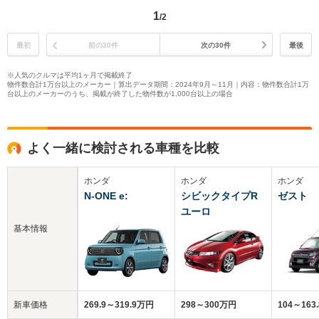
1
/2
最初
前の30件
次の30件
最後
※人気のクルマは平均1ヶ月で掲載終了
物件数合計1万台以上のメーカー｜算出データ期間：2024年9月～11月｜内容：物件数合計1万
台以上のメーカーのうち、掲載が終了した物件数が1,000台以上の場合
よく一緒に検討される車種を比較
ホンダ
ホンダ
ホンダ
N-ONE e:
シビックタイプR
ゼスト
ユーロ
基本情報
新車価格
269.9～319.9万円
298～300万円
104～163