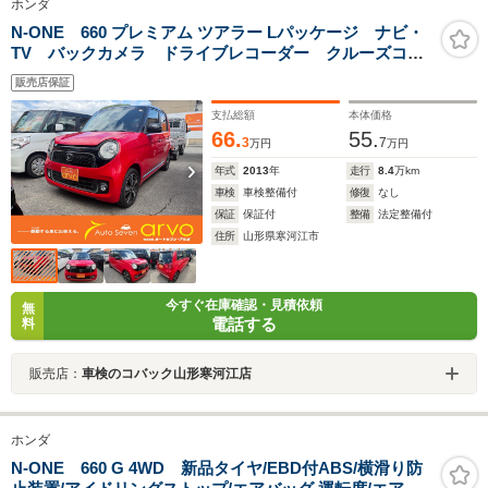
ホンダ
N-ONE 660 プレミアム ツアラー Lパッケージ ナビ・
TV バックカメラ ドライブレコーダー クルーズコン
トロール フロントフォグランプ 純正アルミホイー
販売店保証
ル オートライト スマートキー プッシュスタート
支払総額
本体価格
66.
55.
3
7
万円
万円
年式
2013
年
走行
8.4
万km
車検
車検整備付
修復
なし
保証
保証付
整備
法定整備付
住所
山形県寒河江市
今すぐ在庫確認・見積依頼
無
電話する
料
販売店：
車検のコバック山形寒河江店
ホンダ
N-ONE 660 G 4WD 新品タイヤ/EBD付ABS/横滑り防