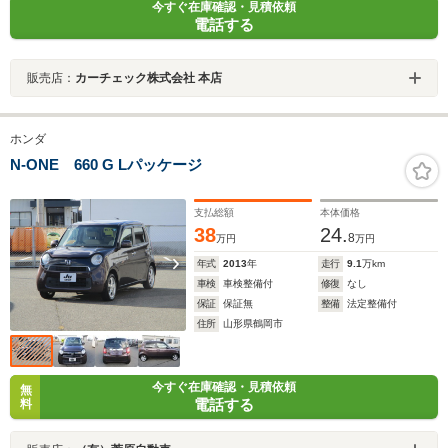
今すぐ在庫確認・見積依頼
電話する
販売店：
カーチェック株式会社 本店
ホンダ
N-ONE 660 G Lパッケージ
支払総額
本体価格
38
24.
8
万円
万円
年式
2013
年
走行
9.1
万km
車検
車検整備付
修復
なし
保証
保証無
整備
法定整備付
住所
山形県鶴岡市
今すぐ在庫確認・見積依頼
無
電話する
料