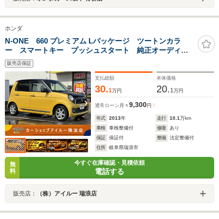
ホンダ
N-ONE 660 プレミアム Lパッケージ ツートンカラ
ー スマートキー プッシュスタート 純正オーディ
オ AM FM Bluetooth バックカメラ AUTOエアコ
販売店保証
ン USB AUTOライト フロントフォグランプ 電動
格納ミラー 純正アルミ
支払総額
本体価格
30.
20.
1
1
万円
万円
9,300
通常ローン
月々
円
年式
2013
年
走行
10.1
万km
車検
車検整備付
修復
あり
保証
保証付
整備
法定整備付
住所
岐阜県瑞浪市
今すぐ在庫確認・見積依頼
無
電話する
料
販売店：
（株）アイルー 瑞浪店