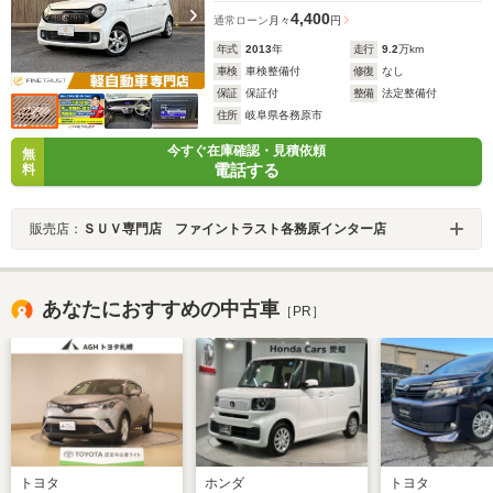
4,400
通常ローン
月々
円
年式
2013
年
走行
9.2
万km
車検
車検整備付
修復
なし
保証
保証付
整備
法定整備付
住所
岐阜県各務原市
今すぐ在庫確認・見積依頼
無
電話する
料
販売店：
ＳＵＶ専門店 ファイントラスト各務原インター店
あなたにおすすめの中古車
［PR］
トヨタ
ホンダ
トヨタ