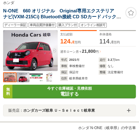
ホンダ
N-ONE 660 オリジナル Original専用エクステリア
ナビ(VXM-215Ci) Bluetooth接続 CD SDカード バックカ
メラ スマートキー
ディーラー保証
車両品質評価書付
購入プラン付
オンライン相談可
支払総額
本体価格
124.
114.
8
8
万円
万円
21,800
通常ローン
月々
円
年式
2021
年
走行
3.2
万km
車検
車検整備付
修復
なし
保証
保証付
整備
法定整備付
住所
岐阜県岐阜市
今すぐ在庫確認・見積依頼
無
電話する
料
販売店：
ホンダカーズ岐阜 Ｕ－Ｓｅｌｅｃｔ岐阜東
ホンダ N-ONE（岐阜県）の中古車