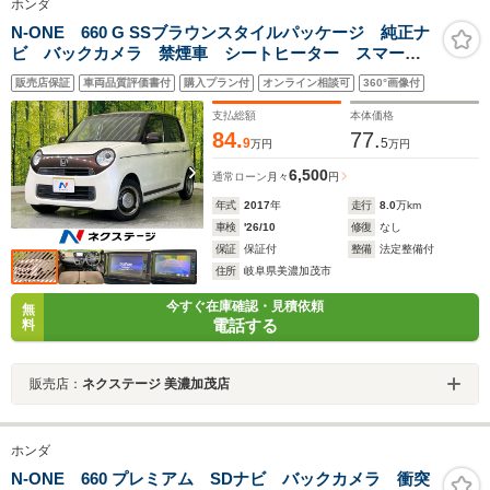
ホンダ
N-ONE 660 G SSブラウンスタイルパッケージ 純正ナ
ビ バックカメラ 禁煙車 シートヒーター スマート
キー 2トーンカラー HIDヘッド ETC オートライ
販売店保証
車両品質評価書付
購入プラン付
オンライン相談可
360°画像付
ト オートエアコン Bluetooth再生 ステアリングスイ
ッチ
支払総額
本体価格
84.
77.
9
5
万円
万円
6,500
通常ローン
月々
円
年式
2017
年
走行
8.0
万km
車検
'26/10
修復
なし
保証
保証付
整備
法定整備付
住所
岐阜県美濃加茂市
今すぐ在庫確認・見積依頼
無
電話する
料
販売店：
ネクステージ 美濃加茂店
ホンダ
N-ONE 660 プレミアム SDナビ バックカメラ 衝突