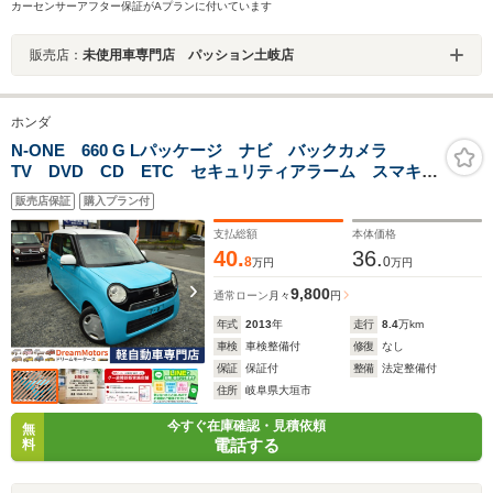
カーセンサーアフター保証がAプランに付いています
販売店：
未使用車専門店 パッション土岐店
ホンダ
N-ONE 660 G Lパッケージ ナビ バックカメラ
TV DVD CD ETC セキュリティアラーム スマキ
ー 助手席エアバッグ 運転席エアバッグ キーレス
販売店保証
購入プラン付
全席PW ABS AAC 衝突安全ボディ パワステ ア
イドリング ベンチ席
支払総額
本体価格
40.
36.
8
0
万円
万円
9,800
通常ローン
月々
円
年式
2013
年
走行
8.4
万km
車検
車検整備付
修復
なし
保証
保証付
整備
法定整備付
住所
岐阜県大垣市
今すぐ在庫確認・見積依頼
無
電話する
料