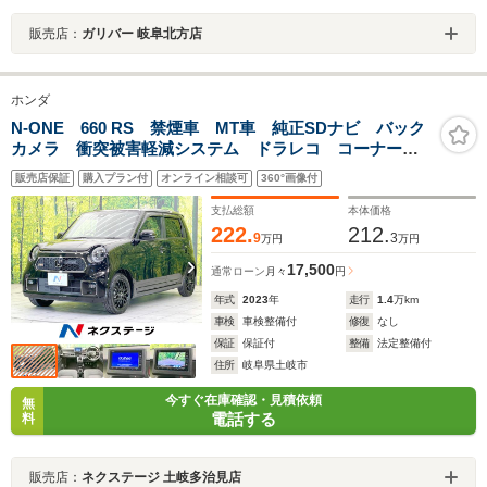
販売店：
ガリバー 岐阜北方店
ホンダ
N-ONE 660 RS 禁煙車 MT車 純正SDナビ バック
カメラ 衝突被害軽減システム ドラレコ コーナーセ
ンサー スマートキー LEDヘッド ビルトインETC
販売店保証
購入プラン付
オンライン相談可
360°画像付
純正15インチアルミ オートライト オートエアコン
支払総額
本体価格
222.
212.
9
3
万円
万円
17,500
通常ローン
月々
円
年式
2023
年
走行
1.4
万km
車検
車検整備付
修復
なし
保証
保証付
整備
法定整備付
住所
岐阜県土岐市
今すぐ在庫確認・見積依頼
無
電話する
料
販売店：
ネクステージ 土岐多治見店