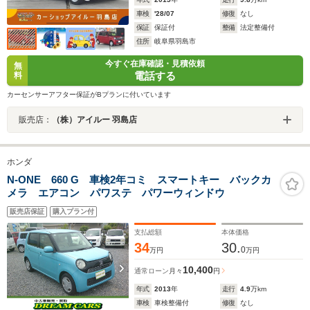
車検
'28/07
修復
なし
保証
保証付
整備
法定整備付
住所
岐阜県羽島市
今すぐ在庫確認・見積依頼
無
電話する
料
カーセンサーアフター保証がBプランに付いています
販売店：
（株）アイルー 羽島店
ホンダ
N-ONE 660 G 車検2年コミ スマートキー バックカ
メラ エアコン パワステ パワーウィンドウ
販売店保証
購入プラン付
支払総額
本体価格
34
30.
0
万円
万円
10,400
通常ローン
月々
円
年式
2013
年
走行
4.9
万km
車検
車検整備付
修復
なし