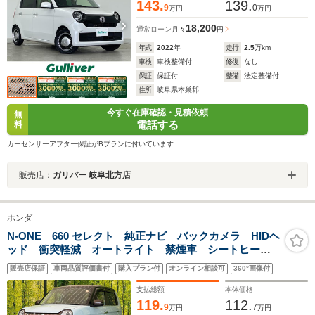
143.
139.
9
0
万円
万円
18,200
通常ローン
月々
円
年式
2022
年
走行
2.5
万km
車検
車検整備付
修復
なし
保証
保証付
整備
法定整備付
住所
岐阜県本巣郡
今すぐ在庫確認・見積依頼
無
電話する
料
カーセンサーアフター保証がBプランに付いています
販売店：
ガリバー 岐阜北方店
ホンダ
N-ONE 660 セレクト 純正ナビ バックカメラ HIDヘ
ッド 衝突軽減 オートライト 禁煙車 シートヒータ
ー ドラレコ 2トーンカラー スマートキー ETC オ
販売店保証
車両品質評価書付
購入プラン付
オンライン相談可
360°画像付
ートエアコン Bluetooth再生 ステアリングスイッチ
支払総額
本体価格
119.
112.
9
7
万円
万円