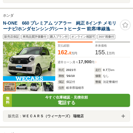
ホンダ
N-ONE 660 プレミアム ツアラー 純正 8インチ メモリ
ーナビ/ホンダセンシング/シートヒーター 前席/車線逸脱
防止支援システム/シート ハーフレザー/ヘッドランプ
販売店保証
車両品質評価書付
購入プラン付
オンライン相談可
360°画像付
LED/USBジャック/Bluetooth接続
支払総額
本体価格
162.
155.
8
1
万円
万円
17,900
通常ローン
月々
円
年式
2021
年
走行
0.7
万km
車検
'26/10
修復
なし
保証
保証付
整備
法定整備付
住所
岐阜県瑞穂市
今すぐ在庫確認・見積依頼
無
電話する
料
販売店：
ＷＥＣＡＲＳ（ウィーカーズ） 瑞穂店