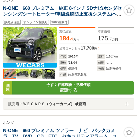
ホンダ
N-ONE 660 プレミアム 純正 8インチ SDナビ/ホンダセ
ンシング/シートヒーター/車線逸脱防止支援システム/ヘッ
ドランプ LED/Bluetooth接続/ETC/EBD付ABS/横滑り防
販売店保証
オンライン相談可
360°画像付
止装置/バックモニター
支払総額
本体価格
184.
175.
9
7
万円
万円
17,700
通常ローン
月々
円
年式
2025
年
走行
1.0
万km
車検
'28/04
修復
なし
保証
保証付
整備
法定整備付
住所
岐阜県羽島郡
今すぐ在庫確認・見積依頼
無
電話する
料
販売店：
ＷＥＣＡＲＳ（ウィーカーズ） 岐南店
ホンダ
N-ONE 660 プレミアム ツアラー ナビ バックカメ
ラ TV DVD CD ETC セキュリティアラーム スマ