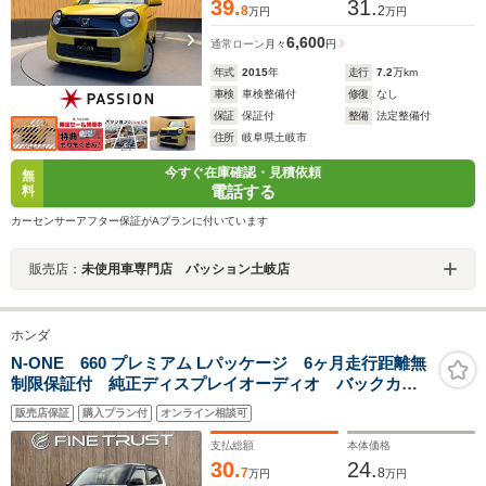
39.
31.
8
2
万円
万円
6,600
通常ローン
月々
円
年式
2015
年
走行
7.2
万km
車検
車検整備付
修復
なし
保証
保証付
整備
法定整備付
住所
岐阜県土岐市
今すぐ在庫確認・見積依頼
無
電話する
料
カーセンサーアフター保証がAプランに付いています
販売店：
未使用車専門店 パッション土岐店
ホンダ
N-ONE 660 プレミアム Lパッケージ 6ヶ月走行距離無
制限保証付 純正ディスプレイオーディオ バックカメ
ラ 禁煙車 Bluetooth対応 純正14インチアルミホイー
販売店保証
購入プラン付
オンライン相談可
ル スマートキー HIDヘッドライト アイドリングスト
ップ 衝撃緩和ヘッドレスト
支払総額
本体価格
30.
24.
7
8
万円
万円