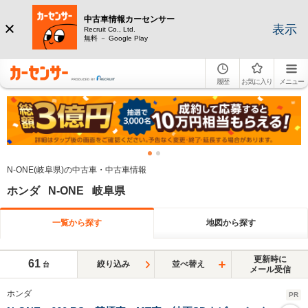
中古車情報カーセンサー
表示
Recruit Co., Ltd.
無料 － Google Play
履歴
お気に入り
メニュー
N-ONE(岐阜県)の中古車・中古車情報
ホンダ N-ONE 岐阜県
一覧から探す
地図から探す
更新時に
61
絞り込み
並べ替え
台
メール受信
ホンダ
PR