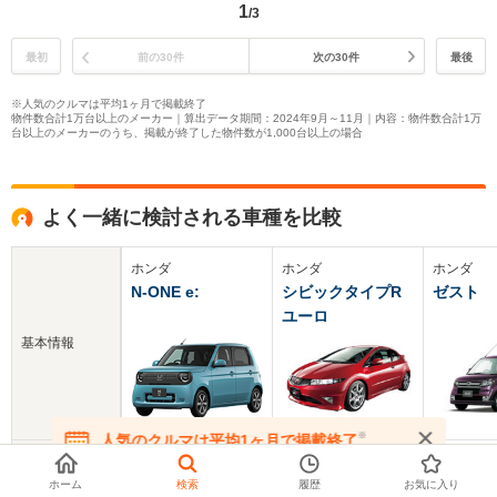
1
/3
最初
前の30件
次の30件
最後
※人気のクルマは平均1ヶ月で掲載終了
物件数合計1万台以上のメーカー｜算出データ期間：2024年9月～11月｜内容：物件数合計1万
台以上のメーカーのうち、掲載が終了した物件数が1,000台以上の場合
よく一緒に検討される車種を比較
ホンダ
ホンダ
ホンダ
N-ONE e:
シビックタイプR
ゼスト
ユーロ
基本情報
※
人気のクルマは平均1ヶ月で掲載終了
在庫が無くなる前にお問い合わせください
新車価格
269.9～319.9万円
298～300万円
104～163
ホーム
検索
履歴
お気に入り