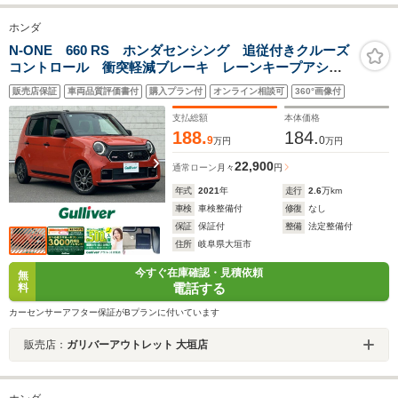
ホンダ
N-ONE 660 RS ホンダセンシング 追従付きクルーズ
コントロール 衝突軽減ブレーキ レーンキープアシス
ト パーキングセンサー 先行車発進機能 標識認識機
販売店保証
車両品質評価書付
購入プラン付
オンライン相談可
360°画像付
能 純正メモリナビ VXM-214VFi CD DVD
支払総額
本体価格
188.
184.
9
0
万円
万円
22,900
通常ローン
月々
円
年式
2021
年
走行
2.6
万km
車検
車検整備付
修復
なし
保証
保証付
整備
法定整備付
住所
岐阜県大垣市
今すぐ在庫確認・見積依頼
無
電話する
料
カーセンサーアフター保証がBプランに付いています
販売店：
ガリバーアウトレット 大垣店