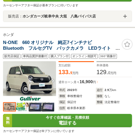
カーセンサーアフター保証が基本プランに付いています
販売店：
ホンダカーズ岐阜中央 大垣 八島バイパス店
ホンダ
N-ONE 660 オリジナル 純正7インチナビ
Bluetooth フルセグTV バックカメラ LEDライト オ
ートライト ライトレベライザースマートキー プッシ
販売店保証
車両品質評価書付
購入プラン付
オンライン相談可
360°画像付
ュスタート コーナーセンサー レーダークルーズコン
トロール
支払総額
本体価格
133.
129.
9
0
万円
万円
16,900
通常ローン
月々
円
年式
2023
年
走行
2.9
万km
車検
車検整備付
修復
なし
保証
保証付
整備
法定整備付
住所
岐阜県本巣郡
今すぐ在庫確認・見積依頼
無
電話する
料
カーセンサーアフター保証がBプランに付いています