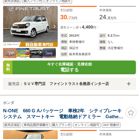
販売店保証
購入プラン付
オンライン相談可
ル スマートキー HIDヘッドライト アイドリングスト
ップ 衝撃緩和ヘッドレスト
支払総額
本体価格
30.
24.
7
8
万円
万円
4,400
通常ローン
月々
円
年式
2013
年
走行
9.2
万km
車検
車検整備付
修復
なし
保証
保証付
整備
法定整備付
住所
岐阜県各務原市
今すぐ在庫確認・見積依頼
無
電話する
料
販売店：
ＳＵＶ専門店 ファイントラスト各務原インター店
ホンダ
N-ONE 660 G Aパッケージ 車検2年 シティブレーキ
システム スマートキー 電動格納ドアミラー Gathers
ナビ バックカメラ アイドリングストップ サイドカ
販売店保証
車両品質評価書付
購入プラン付
オンライン相談可
360°画像付
ーテンエアバッグ ディスチャージヘッドライト 横滑
り防止機能
支払総額
本体価格