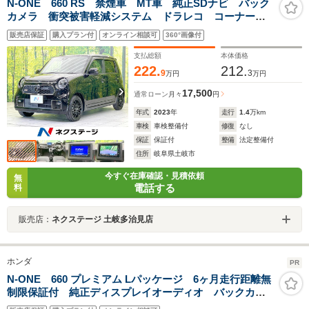
N-ONE 660 RS 禁煙車 MT車 純正SDナビ バック
カメラ 衝突被害軽減システム ドラレコ コーナーセ
ンサー スマートキー LEDヘッド ビルトインETC
販売店保証
購入プラン付
オンライン相談可
360°画像付
純正15インチアルミ オートライト オートエアコン
支払総額
本体価格
222.
212.
9
3
万円
万円
17,500
通常ローン
月々
円
年式
2023
年
走行
1.4
万km
車検
車検整備付
修復
なし
保証
保証付
整備
法定整備付
住所
岐阜県土岐市
今すぐ在庫確認・見積依頼
無
電話する
料
販売店：
ネクステージ 土岐多治見店
ホンダ
PR
N-ONE 660 プレミアム Lパッケージ 6ヶ月走行距離無
制限保証付 純正ディスプレイオーディオ バックカメ
ラ 禁煙車 Bluetooth対応 純正14インチアルミホイー