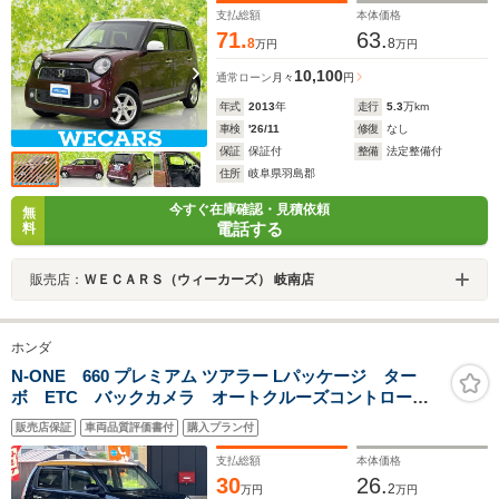
支払総額
本体価格
71.
63.
8
8
万円
万円
10,100
通常ローン
月々
円
年式
2013
年
走行
5.3
万km
車検
'26/11
修復
なし
保証
保証付
整備
法定整備付
住所
岐阜県羽島郡
今すぐ在庫確認・見積依頼
無
電話する
料
販売店：
ＷＥＣＡＲＳ（ウィーカーズ） 岐南店
ホンダ
N-ONE 660 プレミアム ツアラー Lパッケージ ター
ボ ETC バックカメラ オートクルーズコントロー
ル HIDオートライト ウッド調パネル 社外15AW ス
販売店保証
車両品質評価書付
購入プラン付
マートキー パドルシフト ベンチシート チップアッ
プシート 法定点検済 2トーンカラー
支払総額
本体価格
30
26.
2
万円
万円