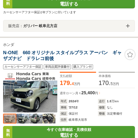
電話する
料
カーセンサーアフター保証がBプランに付いています
販売店：
ガリバー 岐阜北方店
ホンダ
N-ONE 660 オリジナル スタイルプラス アーバン ギャ
ザズナビ ドラレコ前後
カーセンサーアフター保証
車両品質評価書付
購入プラン付
支払総額
本体価格
179.
170.
4
5
万円
万円
25,400
通常ローン
月々
円
年式
2024
年
走行
1.0
万km
車検
'27/12
修復
なし
保証
保証付
整備
法定整備付
住所
岐阜県大垣市
今すぐ在庫確認・見積依頼
無
電話する
料