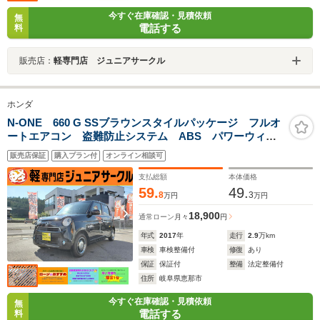
今すぐ在庫確認・見積依頼
無
電話する
料
販売店：
軽専門店 ジュニアサークル
ホンダ
N-ONE 660 G SSブラウンスタイルパッケージ フルオ
ートエアコン 盗難防止システム ABS パワーウィン
ドウ スマートキー キーフリー 電動格納式ドアミラ
販売店保証
購入プラン付
オンライン相談可
ー
支払総額
本体価格
59.
49.
8
3
万円
万円
18,900
通常ローン
月々
円
年式
2017
年
走行
2.9
万km
車検
車検整備付
修復
あり
保証
保証付
整備
法定整備付
住所
岐阜県恵那市
今すぐ在庫確認・見積依頼
無
電話する
料