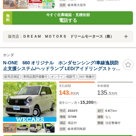
住所
岐阜県大垣市
今すぐ在庫確認・見積依頼
無
電話する
料
販売店：
ＤＲＥＡＭ ＭＯＴＯＲＳ ドリームモータース（株）
ホンダ
N-ONE 660 オリジナル ホンダセンシング/車線逸脱防
止支援システム/ヘッドランプ LED/アイドリングストッ
プ/禁煙車/エンジンスタートボタン/Hondaスマートキー/
販売店保証
車両品質評価書付
オンライン相談可
360°画像付
オートエアコン/オートライト
支払総額
本体価格
143.
135.
9
5
万円
万円
15,200
通常ローン
月々
円
年式
2024
年
走行
0.8
万km
車検
'27/09
修復
なし
保証
保証付
整備
法定整備付
住所
岐阜県羽島郡