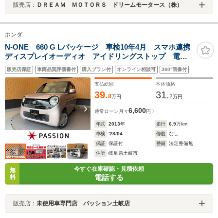
販売店：
ＤＲＥＡＭ ＭＯＴＯＲＳ ドリームモータース（株）
ホンダ
N-ONE 660 G Lパッケージ 車検10年4月 スマホ連携
ディスプレイオーディオ アイドリングストップ 電動
格納ドアミラー ディスチャージヘッドライト バック
販売店保証
車両品質評価書付
購入プラン付
オンライン相談可
360°画像付
カメラ 横滑り防止機能 スマートキー オートエアコ
ン パワーウインドウ
支払総額
本体価格
39.
31.
8
2
万円
万円
6,600
通常ローン
月々
円
年式
2013
年
走行
6.9
万km
車検
'28/04
修復
なし
保証
保証付
整備
法定整備無
住所
岐阜県土岐市
今すぐ在庫確認・見積依頼
無
電話する
料
販売店：
未使用車専門店 パッション土岐店