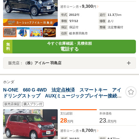
9,300
通常ローン
月々
円
年式
2012
年
走行
11.3
万km
車検
'27/12
修復
あり
保証
保証付
整備
法定整備付
住所
岐阜県羽島市
今すぐ在庫確認・見積依頼
無
電話する
料
販売店：
（株）アイルー 羽島店
ホンダ
N-ONE 660 G 4WD 法定点検済 スマートキー アイ
ドリングストップ AUX(ミュージックプレイヤー接続
可) シートヒーター ベンチシート CVT 盗難防止シ
販売店保証
購入プラン付
ステム ABS ESC チップアップシート
支払総額
本体価格
28
23.
0
万円
万円
8,700
通常ローン
月々
円
年式
2015
年
走行
9.8
万km