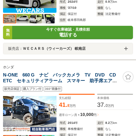
年式
2024
年
走行
0.9
万km
車検
'27/10
修復
なし
保証
保証付
整備
法定整備付
住所
岐阜県羽島郡
今すぐ在庫確認・見積依頼
無
電話する
料
販売店：
ＷＥＣＡＲＳ（ウィーカーズ） 岐南店
ホンダ
N-ONE 660 G ナビ バックカメラ TV DVD CD
ETC セキュリティアラーム スマキー 助手席エアバ
ッグ 運転席エアバッグ キーレス 全席PW ABS
販売店保証
購入プラン付
360°画像付
AAC 衝突安全ボディ パワステ アイドリング ベン
チ席
支払総額
本体価格
41.
37.
8
0
万円
万円
10,000
通常ローン
月々
円
年式
2014
年
走行
8.2
万km
車検
車検整備付
修復
なし
保証
保証付
整備
法定整備付