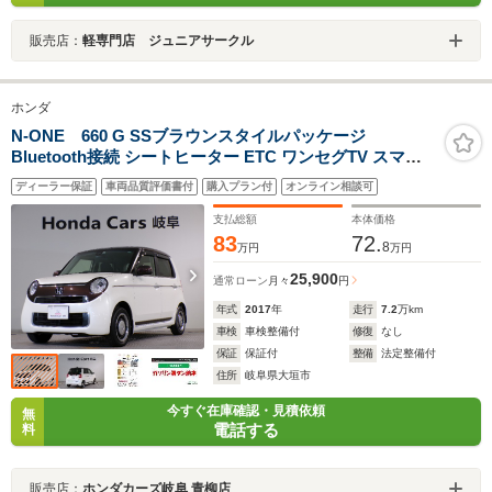
販売店：
軽専門店 ジュニアサークル
ホンダ
N-ONE 660 G SSブラウンスタイルパッケージ
Bluetooth接続 シートヒーター ETC ワンセグTV スマー
トキー
ディーラー保証
車両品質評価書付
購入プラン付
オンライン相談可
支払総額
本体価格
83
72.
8
万円
万円
25,900
通常ローン
月々
円
年式
2017
年
走行
7.2
万km
車検
車検整備付
修復
なし
保証
保証付
整備
法定整備付
住所
岐阜県大垣市
今すぐ在庫確認・見積依頼
無
電話する
料
販売店：
ホンダカーズ岐阜 青柳店