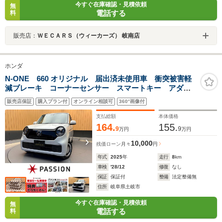
今すぐ在庫確認・見積依頼
無
電話する
料
販売店：
ＷＥＣＡＲＳ（ウィーカーズ） 岐南店
ホンダ
N-ONE 660 オリジナル 届出済未使用車 衝突被害軽
減ブレーキ コーナーセンサー スマートキー アダク
ティブクルーズコントロール アイドリングストップ
販売店保証
購入プラン付
オンライン相談可
360°画像付
LEDヘッドライト バックカメラ オートエアコン 電
動格納ドアミラー
支払総額
本体価格
164.
155.
9
9
万円
万円
10,000
残価ローン
月々
円
年式
2025
年
走行
8
km
車検
'28/12
修復
なし
保証
保証付
整備
法定整備無
住所
岐阜県土岐市
今すぐ在庫確認・見積依頼
無
電話する
料