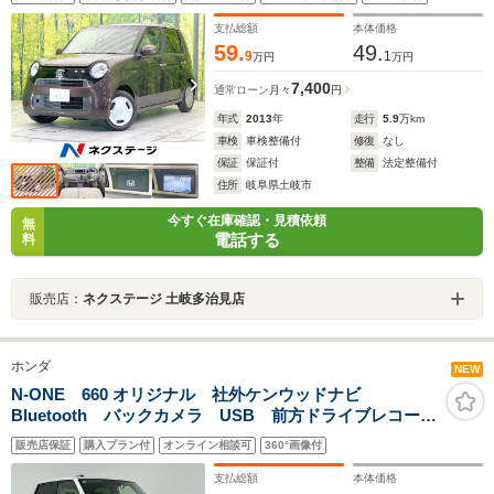
支払総額
本体価格
59.
49.
9
1
万円
万円
7,400
通常ローン
月々
円
年式
2013
年
走行
5.9
万km
車検
車検整備付
修復
なし
保証
保証付
整備
法定整備付
住所
岐阜県土岐市
今すぐ在庫確認・見積依頼
無
電話する
料
販売店：
ネクステージ 土岐多治見店
ホンダ
NEW
N-ONE 660 オリジナル 社外ケンウッドナビ
Bluetooth バックカメラ USB 前方ドライブレコーダ
ービルトインETC コーナーセンサー クルーズコント
販売店保証
購入プラン付
オンライン相談可
360°画像付
ロール LEDヘッドライト ヘッドライトレベライザ
ー スマートキー
支払総額
本体価格