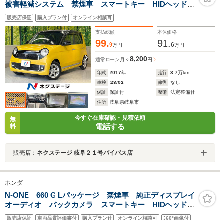
被害軽減システム 禁煙車 スマートキー HIDヘッド
ビルトインETC 純正14インチアルミ オートライト
販売店保証
購入プラン付
オンライン相談可
オートエアコン Bluetooth CD DVD再生 フルセグ
支払総額
本体価格
99.
91.
9
6
万円
万円
8,200
通常ローン
月々
円
年式
2017
年
走行
3.7
万km
車検
'28/02
修復
なし
保証
保証付
整備
法定整備付
住所
岐阜県岐阜市
今すぐ在庫確認・見積依頼
無
電話する
料
販売店：
ネクステージ 岐阜２１号バイパス店
ホンダ
N-ONE 660 G Lパッケージ 禁煙車 純正ディスプレイ
オーディオ バックカメラ スマートキー HIDヘッド
オートライト オートエアコン Bluetooth CD
販売店保証
車両品質評価書付
購入プラン付
オンライン相談可
360°画像付