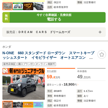
保証
保証付
整備
法定整備付
住所
岐阜県海津市
今すぐ在庫確認・見積依頼
無
電話する
料
販売店：
ＤＲＥＡＭ ＣＡＲＳ ドリームカーズ
ホンダ
N-ONE 660 スタンダード ローダウン スマートキープ
ッシュスタート イモビライザー オートエアコン ア
イドリングストップ 横滑り防止機能 ABS 衝突安全
販売店保証
購入プラン付
オンライン相談可
ボディ ベンチシート
支払総額
本体価格
59.
49.
8
3
万円
万円
18,900
通常ローン
月々
円
年式
2018
年
走行
1.1
万km
車検
車検整備付
修復
あり
保証
保証付
整備
法定整備付
住所
岐阜県恵那市