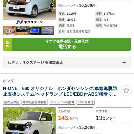
10,500
通常ローン
月々
円
年式
2019
年
走行
3.4
万km
車検
'26/09
修復
なし
保証
保証付
整備
法定整備付
住所
岐阜県美濃加茂市
今すぐ在庫確認・見積依頼
無
電話する
料
販売店：
ネクステージ 美濃加茂店
ホンダ
N-ONE 660 オリジナル ホンダセンシング/車線逸脱防
止支援システム/ヘッドランプ LED/EBD付ABS/横滑り防
止装置/アイドリングストップ/禁煙車/エアバッグ 運転席/
販売店保証
車両品質評価書付
オンライン相談可
360°画像付
エアバッグ 助手席/パワーウインドウ
支払総額
本体価格
143.
135.
9
0
万円
万円
15,200
通常ローン
月々
円