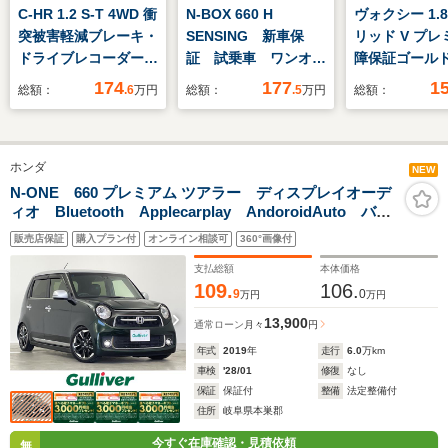
C-HR 1.2 S-T 4WD 衝
N-BOX 660 H
ヴォクシー 1.
突被害軽減ブレーキ・
SENSING 新車保
リッド V プレ
ドライブレコーダー・
証 試乗車 ワンオー
障保証ゴール
エンジンスタータ・
ナー ナビLXU-
純正9インチ
174
177
1
総額：
.6
万円
総額：
.5
万円
総額：
ETC・バックモニター
242NBi TV Rカメ
フルセグBT 
付き
ラ CD録音 BTオ-
ラ 11インチ
ディオ DVD シー
ター クルー
ホンダ
トヒーター ETC
ロール スマ
NEW
LEDライト VSA ク
2個 LEDヘ
N-ONE 660 プレミアム ツアラー ディスプレイオーデ
ィオ Bluetooth Applecarplay AndoroidAuto バッ
ルコン スマートキー
ト 純正ドラ
クカメラ 前後ドライブレコーダー ビルトインETC
正15AW
販売店保証
購入プラン付
オンライン相談可
360°画像付
カロッツェリアスピーカー クルーズコントロール
支払総額
本体価格
109.
106.
9
0
万円
万円
13,900
通常ローン
月々
円
年式
2019
年
走行
6.0
万km
車検
'28/01
修復
なし
保証
保証付
整備
法定整備付
住所
岐阜県本巣郡
今すぐ在庫確認・見積依頼
無