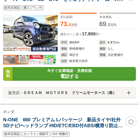
キー 助手席エアバッグ 運転席エアバッグ キーレ
販売店保証
購入プラン付
ス 全席PW ABS AAC 衝突安全ボディ パワス
テ アイドリング ベンチ席
支払総額
本体価格
73.
69.
8
0
万円
万円
17,800
通常ローン
月々
円
年式
2015
年
走行
6.9
万km
車検
車検整備付
修復
なし
保証
保証付
整備
法定整備付
住所
岐阜県大垣市
今すぐ在庫確認・見積依頼
無
電話する
料
販売店：
ＤＲＥＡＭ ＭＯＴＯＲＳ ドリームモータース（株）
ホンダ
N-ONE 660 プレミアム Lパッケージ 新品タイヤ/社外
SDナビ/ヘッドランプ HID/ETC/EBD付ABS/横滑り防止装
置/アイドリングストップ/ワンセグTV/DVD/アルミホイー
販売店保証
オンライン相談可
360°画像付
ル 社外 14インチ/キーレスエントリー