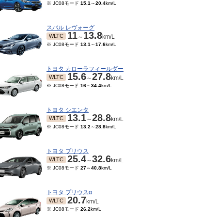
※ JC08モード
15.1
～
20.4
km/L
スバル レヴォーグ
11
13.8
WLTC
～
km/L
※ JC08モード
13.1
～
17.6
km/L
トヨタ カローラフィールダー
15.6
27.8
WLTC
～
km/L
※ JC08モード
16
～
34.4
km/L
トヨタ シエンタ
13.1
28.8
WLTC
～
km/L
※ JC08モード
13.2
～
28.8
km/L
トヨタ プリウス
25.4
32.6
WLTC
～
km/L
※ JC08モード
27
～
40.8
km/L
トヨタ プリウスα
20.7
WLTC
km/L
※ JC08モード
26.2
km/L