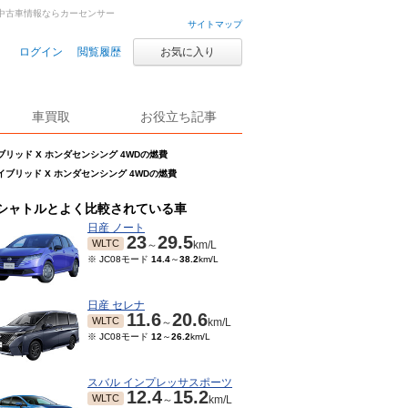
車・中古車情報ならカーセンサー
サイトマップ
ログイン
閲覧履歴
お気に入り
車買取
お役立ち記事
イブリッド X ホンダセンシング 4WDの燃費
ハイブリッド X ホンダセンシング 4WDの燃費
シャトルとよく比較されている車
日産 ノート
23
29.5
WLTC
～
km/L
※ JC08モード
14.4
～
38.2
km/L
日産 セレナ
11.6
20.6
WLTC
～
km/L
※ JC08モード
12
～
26.2
km/L
スバル インプレッサスポーツ
12.4
15.2
WLTC
～
km/L