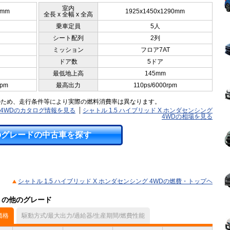
室内
0mm
1925x1450x1290mm
全長 x 全幅 x 全高
乗車定員
5人
シート配列
2列
ミッション
フロア7AT
ドア数
5ドア
最低地上高
145mm
rpm
最高出力
110ps/6000rpm
のため、走行条件等により実際の燃料消費率は異なります。
グ 4WDのカタログ情報を見る
シャトル 1.5 ハイブリッド X ホンダセンシング
4WDの相場を見る
のグレードの中古車を探す
シャトル 1.5 ハイブリッド X ホンダセンシング 4WDの燃費・トップヘ
ル）の他のグレード
価格
駆動方式/最大出力/過給器/生産期間/燃費性能