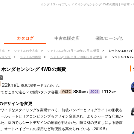
ホンダ 1.5 ハイブリッド X ホンダセンシング 4WDの燃費 | 中古
カタログ
中古車販売店
保険/ローン/他
古車
>
シャトルの中古車
>
シャトル(19年05月～19年09月)の燃費
>
シャトル 1.5 ハ
ンキング
>
シャトルの燃費
>
シャトル(19年05月～19年09月)の燃費
>
シャトル 1.5 
 X ホンダセンシング 4WDの燃費
？
22km/L
※JC08モード 27.8km/L
ン
880
1112
WLTC
JC08
でどこまで走る？ (燃費xタンク容量)
km /
km
のデザインを変更
でワイドなスタイリングを実現すべく、前後バンパーとフォグライトの形状を
テールゲートとリアコンビランプもデザイン変更され、よりシャープな印象が
れた。室内でもシートデザインの刷新が行われた。防音材の見直しによる静粛
、オートハイビームの採用など利便性も高められている（2019.5）