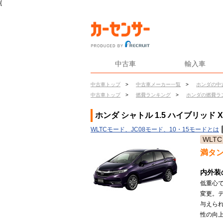
{
中古車
輸入車
中古車トップ
>
中古車メーカー一覧
>
ホンダの中
中古車トップ
>
燃費ランキング
>
ホンダの燃費ラ
ホンダ シャトル 1.5 ハイブリッド
WLTCモード、JC08モード、10・15モードとは
WLTC
満タ
内外装
低重心
変更。
与えら
性の向上