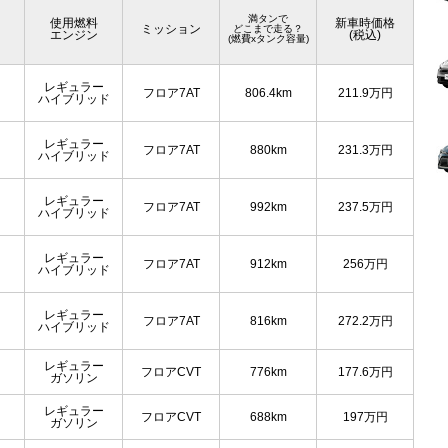
満タンで
使用燃料
新車時価格
ミッション
どこまで走る？
エンジン
(税込)
(燃費xタンク容量)
レギュラー
フロア7AT
806.4km
211.9
万円
ハイブリッド
レギュラー
フロア7AT
880km
231.3
万円
ハイブリッド
レギュラー
フロア7AT
992km
237.5
万円
ハイブリッド
レギュラー
フロア7AT
912km
256
万円
ハイブリッド
レギュラー
フロア7AT
816km
272.2
万円
ハイブリッド
レギュラー
フロアCVT
776km
177.6
万円
ガソリン
レギュラー
フロアCVT
688km
197
万円
ガソリン