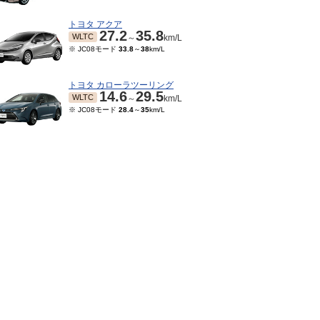
トヨタ アクア
27.2
35.8
WLTC
～
km/L
※ JC08モード
33.8
～
38
km/L
トヨタ カローラツーリング
14.6
29.5
WLTC
～
km/L
※ JC08モード
28.4
～
35
km/L