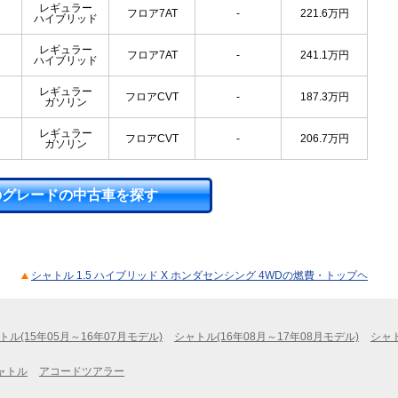
レギュラー
フロア7AT
-
221.6
万円
ハイブリッド
レギュラー
フロア7AT
-
241.1
万円
ハイブリッド
レギュラー
フロアCVT
-
187.3
万円
ガソリン
レギュラー
フロアCVT
-
206.7
万円
ガソリン
のグレードの中古車を探す
シャトル 1.5 ハイブリッド X ホンダセンシング 4WDの燃費・トップヘ
トル(15年05月～16年07月モデル)
シャトル(16年08月～17年08月モデル)
シャト
ャトル
アコードツアラー