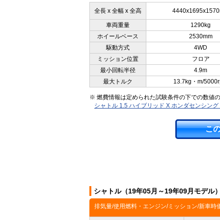
全長 x 全幅 x 全高
4440x1695x157
車両重量
1290kg
ホイールベース
2530mm
駆動方式
4WD
ミッション位置
フロア
最小回転半径
4.9m
最大トルク
13.7kg・m/5000
※ 燃費情報は定められた試験条件の下での数値
シャトル 1.5 ハイブリッド X ホンダセンシン
こ
シャトル（19年05月～19年09月モデ
排気量/使用燃料・エンジン/ミッション/新車時