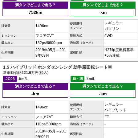
満タンでどこまで走る？
満タンでどこまで走る？
752km
-km
レギュラー
使用燃料
1496cc
排気量
エンジン
ガソリン
フロアCVT
4WD
ミッション
駆動方式
132ps/6600rpm
-
最大出力
過給器（ターボ）
2019年05月～201
H27年度燃費基準
生産期間
燃費性能
9年09月
+5%達成
1.5 ハイブリッド ホンダセンシング 助手席回転シート車
新車時価格
221.6
万円(税込)
JC08
-km/L
10・15
-km/L
満タンでどこまで走る？
満タンでどこまで走る？
-km
-km
レギュラー
使用燃料
1496cc
排気量
エンジン
ハイブリッド
フロア7AT
FF
ミッション
駆動方式
110ps/6000rpm
-
最大出力
過給器（ターボ）
2019年05月～201
-
生産期間
燃費性能
9年09月