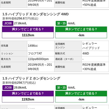
2019年05月～201
R02年度燃費基準
生産期間
燃費性能
9年09月
+50%達成
1.5 ハイブリッド X ホンダセンシング 4WD
新車時価格
256.9
万円(税込)
JC08
27.8km/L
10・15
-km/L
満タンでどこまで走る？
満タンでどこまで走る？
1112km
-km
レギュラー
使用燃料
1496cc
排気量
エンジン
ハイブリッド
フロア7AT
4WD
ミッション
駆動方式
110ps/6000rpm
-
最大出力
過給器（ターボ）
2019年05月～201
R02年度燃費基準
生産期間
燃費性能
9年09月
+30%達成
1.5 ハイブリッド Z ホンダセンシング
新車時価格
256
万円(税込)
JC08
29.8km/L
10・15
-km/L
満タンでどこまで走る？
満タンでどこまで走る？
1192km
-km
レギュラー
使用燃料