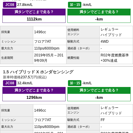
JC08
27.8km/L
10・15
-km/L
満タンでどこまで走る？
満タンでどこまで走る？
1112km
-km
レギュラー
使用燃料
1496cc
排気量
エンジン
ハイブリッド
フロア7AT
4WD
ミッション
駆動方式
110ps/6000rpm
-
最大出力
過給器（ターボ）
2019年05月～201
R02年度燃費基準
生産期間
燃費性能
9年09月
+30%達成
1.5 ハイブリッド X ホンダセンシング
新車時価格
237.5
万円(税込)
JC08
32.4km/L
10・15
-km/L
満タンでどこまで走る？
満タンでどこまで走る？
1296km
-km
レギュラー
使用燃料
1496cc
排気量
エンジン
ハイブリッド
フロア7AT
FF
ミッション
駆動方式
110ps/6000rpm
-
最大出力
過給器（ターボ）