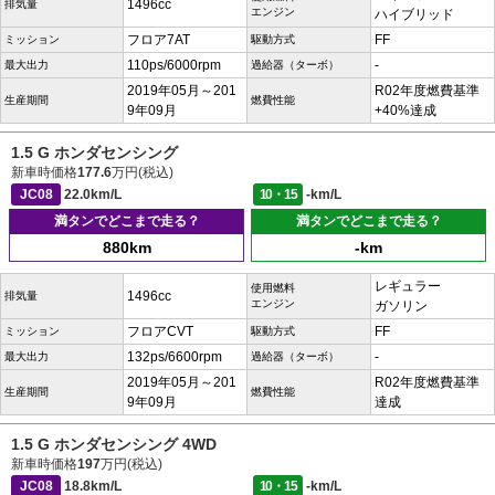
1496cc
排気量
エンジン
ハイブリッド
フロア7AT
FF
ミッション
駆動方式
110ps/6000rpm
-
最大出力
過給器（ターボ）
2019年05月～201
R02年度燃費基準
生産期間
燃費性能
9年09月
+40%達成
1.5 G ホンダセンシング
新車時価格
177.6
万円(税込)
JC08
22.0km/L
10・15
-km/L
満タンでどこまで走る？
満タンでどこまで走る？
880km
-km
レギュラー
使用燃料
1496cc
排気量
エンジン
ガソリン
フロアCVT
FF
ミッション
駆動方式
132ps/6600rpm
-
最大出力
過給器（ターボ）
2019年05月～201
R02年度燃費基準
生産期間
燃費性能
9年09月
達成
1.5 G ホンダセンシング 4WD
新車時価格
197
万円(税込)
JC08
18.8km/L
10・15
-km/L