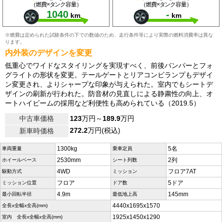
（燃費×タンク容量）
（燃費×タンク容量）
1040
-
km
km
※燃費は定められた試験条件の下での数値のため、走行条件等により実際の燃料消費率は異な
ります。
内外装のデザインを変更
低重心でワイドなスタイリングを実現すべく、前後バンパーとフォ
グライトの形状を変更。テールゲートとリアコンビランプもデザイ
ン変更され、よりシャープな印象が与えられた。室内でもシートデ
ザインの刷新が行われた。防音材の見直しによる静粛性の向上、オ
ートハイビームの採用など利便性も高められている（2019.5）
中古車価格
123
万円～
189.9
万円
272.2
万円(税込)
新車時価格
1300kg
5名
車両重量
乗車定員
2530mm
2列
ホイールベース
シート列数
4WD
フロア7AT
駆動方式
ミッション
フロア
5ドア
ミッション位置
ドア数
4.9m
145mm
最小回転半径
最低地上高
4440x1695x1570
全長x全幅x全高(mm)
1925x1450x1290
室内 全長x全幅x全高(mm)