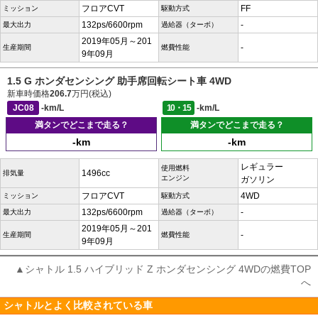
フロアCVT
FF
ミッション
駆動方式
132ps/6600rpm
-
最大出力
過給器（ターボ）
2019年05月～201
-
生産期間
燃費性能
9年09月
1.5 G ホンダセンシング 助手席回転シート車 4WD
新車時価格
206.7
万円(税込)
JC08
-km/L
10・15
-km/L
満タンでどこまで走る？
満タンでどこまで走る？
-km
-km
レギュラー
使用燃料
1496cc
排気量
エンジン
ガソリン
フロアCVT
4WD
ミッション
駆動方式
132ps/6600rpm
-
最大出力
過給器（ターボ）
2019年05月～201
-
生産期間
燃費性能
9年09月
▲シャトル 1.5 ハイブリッド Z ホンダセンシング 4WDの燃費TOP
へ
シャトルとよく比較されている車