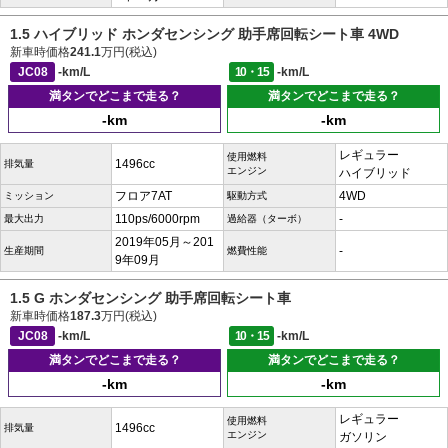
1.5 ハイブリッド ホンダセンシング 助手席回転シート車 4WD
新車時価格
241.1
万円(税込)
JC08
-km/L
10・15
-km/L
満タンでどこまで走る？
満タンでどこまで走る？
-km
-km
レギュラー
使用燃料
1496cc
排気量
エンジン
ハイブリッド
フロア7AT
4WD
ミッション
駆動方式
110ps/6000rpm
-
最大出力
過給器（ターボ）
2019年05月～201
-
生産期間
燃費性能
9年09月
1.5 G ホンダセンシング 助手席回転シート車
新車時価格
187.3
万円(税込)
JC08
-km/L
10・15
-km/L
満タンでどこまで走る？
満タンでどこまで走る？
-km
-km
レギュラー
使用燃料
1496cc
排気量
エンジン
ガソリン