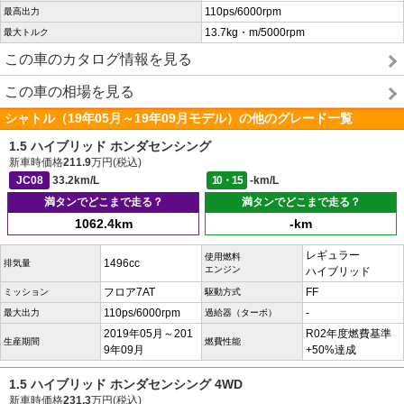
110ps/6000rpm
最高出力
13.7kg・m/5000rpm
最大トルク
この車のカタログ情報を見る
この車の相場を見る
シャトル（19年05月～19年09月モデル）の他のグレード一覧
1.5 ハイブリッド ホンダセンシング
新車時価格
211.9
万円(税込)
JC08
33.2km/L
10・15
-km/L
満タンでどこまで走る？
満タンでどこまで走る？
1062.4km
-km
レギュラー
使用燃料
1496cc
排気量
エンジン
ハイブリッド
フロア7AT
FF
ミッション
駆動方式
110ps/6000rpm
-
最大出力
過給器（ターボ）
2019年05月～201
R02年度燃費基準
生産期間
燃費性能
9年09月
+50%達成
1.5 ハイブリッド ホンダセンシング 4WD
新車時価格
231.3
万円(税込)