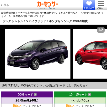
戻る
お気に入り
メニュー
新車時価格はメーカー発表当時の車両本体価格です。また基本情報など、その他の項目について
もメーカー発表時の情報に基いています。
ホンダ シャトル 1.5 ハイブリッド Z ホンダセンシング 4WDの燃費
1/3
19年(R1)5月、MC時のフロント。仕様はグレードにより異なります
JC08モード
10・15モード
26.0km/L(40L)
-km/L(40L)
満タン
でどこまで走る？
満タン
でどこまで走る？