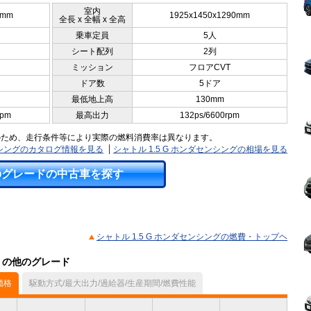
室内
5mm
1925x1450x1290mm
全長 x 全幅 x 全高
乗車定員
5人
シート配列
2列
ミッション
フロアCVT
ドア数
5ドア
最低地上高
130mm
rpm
最高出力
132ps/6600rpm
のため、走行条件等により実際の燃料消費率は異なります。
センシングのカタログ情報を見る
シャトル 1.5 G ホンダセンシングの相場を見る
のグレードの中古車を探す
シャトル 1.5 G ホンダセンシングの燃費・トップヘ
ル）の他のグレード
価格
駆動方式/最大出力/過給器/生産期間/燃費性能