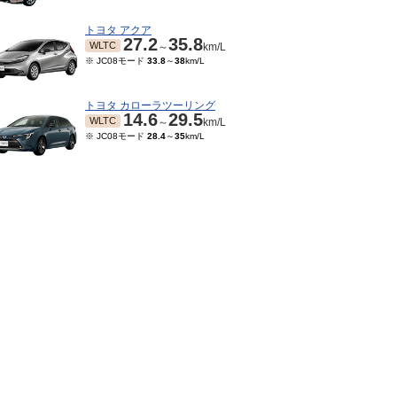
トヨタ アクア
27.2
35.8
WLTC
～
km/L
※ JC08モード
33.8
～
38
km/L
トヨタ カローラツーリング
14.6
29.5
WLTC
～
km/L
※ JC08モード
28.4
～
35
km/L