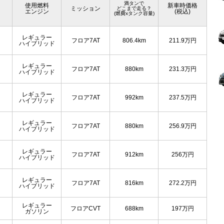
満タンで
使用燃料
新車時価格
ミッション
どこまで走る？
エンジン
(税込)
(燃費xタンク容量)
レギュラー
フロア7AT
806.4km
211.9
万円
ハイブリッド
レギュラー
フロア7AT
880km
231.3
万円
ハイブリッド
レギュラー
フロア7AT
992km
237.5
万円
ハイブリッド
レギュラー
フロア7AT
880km
256.9
万円
ハイブリッド
レギュラー
フロア7AT
912km
256
万円
ハイブリッド
レギュラー
フロア7AT
816km
272.2
万円
ハイブリッド
レギュラー
フロアCVT
688km
197
万円
ガソリン