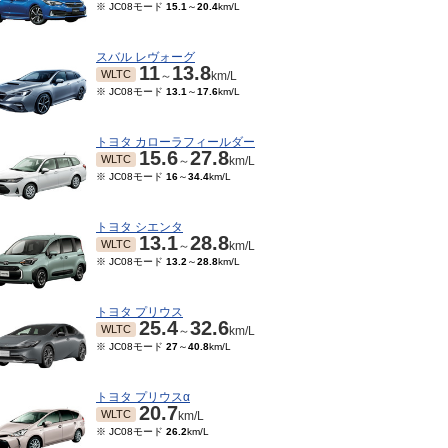
※ JC08モード
15.1
～
20.4
km/L
スバル レヴォーグ
11
13.8
WLTC
～
km/L
※ JC08モード
13.1
～
17.6
km/L
トヨタ カローラフィールダー
15.6
27.8
WLTC
～
km/L
※ JC08モード
16
～
34.4
km/L
トヨタ シエンタ
13.1
28.8
WLTC
～
km/L
※ JC08モード
13.2
～
28.8
km/L
トヨタ プリウス
25.4
32.6
WLTC
～
km/L
※ JC08モード
27
～
40.8
km/L
トヨタ プリウスα
20.7
WLTC
km/L
※ JC08モード
26.2
km/L