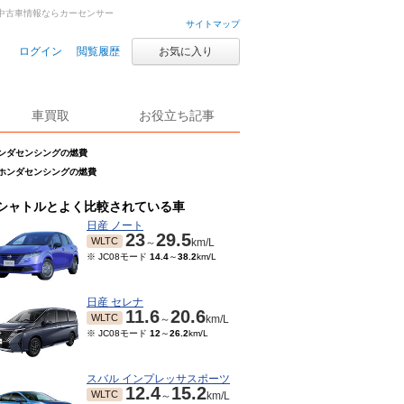
車・中古車情報ならカーセンサー
サイトマップ
ログイン
閲覧履歴
お気に入り
車買取
お役立ち記事
 ホンダセンシングの燃費
G ホンダセンシングの燃費
シャトルとよく比較されている車
日産 ノート
23
29.5
WLTC
～
km/L
※ JC08モード
14.4
～
38.2
km/L
日産 セレナ
11.6
20.6
WLTC
～
km/L
※ JC08モード
12
～
26.2
km/L
スバル インプレッサスポーツ
12.4
15.2
WLTC
～
km/L