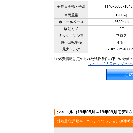
全長 x 全幅 x 全高
4440x1695x154
車両重量
1130kg
ホイールベース
2530mm
駆動方式
FF
ミッション位置
フロア
最小回転半径
4.9m
最大トルク
15.8kg・m/4600
※ 燃費情報は定められた試験条件の下での数値
シャトル 1.5 G ホンダ
こ
シャトル（19年05月～19年09月モデ
排気量/使用燃料・エンジン/ミッション/新車時