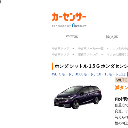
{
中古車
輸入車
中古車トップ
>
中古車メーカー一覧
>
ホンダの中
中古車トップ
>
燃費ランキング
>
ホンダの燃費ラ
ホンダ シャトル 1.5 G ホンダセ
WLTCモード、JC08モード、10・15モードとは
WLTC
満タ
内外装
低重心
変更。
与えら
性の向上