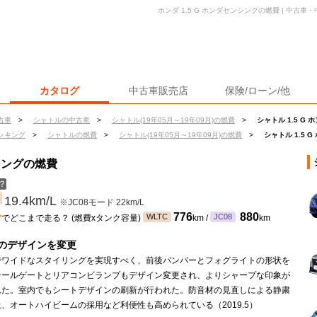
ホンダ 1.5 G ホンダセンシングの燃費 | 中古
カタログ
中古車販売店
保険/ローン/他
古車
>
シャトルの中古車
>
シャトル(19年05月～19年09月)の燃費
>
シャトル 1.5 G
ンキング
>
シャトルの燃費
>
シャトル(19年05月～19年09月)の燃費
>
シャトル 1.5 
ンシングの燃費
？
19.4km/L
※JC08モード 22km/L
ン
776
880
WLTC
JC08
でどこまで走る？ (燃費xタンク容量)
km /
km
のデザインを変更
でワイドなスタイリングを実現すべく、前後バンパーとフォグライトの形状を
テールゲートとリアコンビランプもデザイン変更され、よりシャープな印象が
れた。室内でもシートデザインの刷新が行われた。防音材の見直しによる静粛
、オートハイビームの採用など利便性も高められている（2019.5）