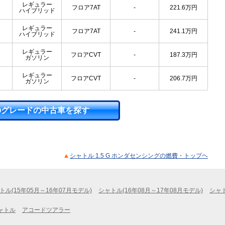
レギュラー
フロア7AT
-
221.6
万円
ハイブリッド
レギュラー
フロア7AT
-
241.1
万円
ハイブリッド
レギュラー
フロアCVT
-
187.3
万円
ガソリン
レギュラー
フロアCVT
-
206.7
万円
ガソリン
のグレードの中古車を探す
シャトル 1.5 G ホンダセンシングの燃費・トップヘ
トル(15年05月～16年07月モデル)
シャトル(16年08月～17年08月モデル)
シャト
ャトル
アコードツアラー