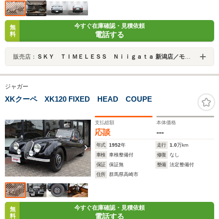
今すぐ在庫確認・見積依頼
無
電話する
料
販売店：
ＳＫＹ ＴＩＭＥＬＥＳＳ Ｎｉｉｇａｔａ 新潟店／モトーレンニイガタ（株）
ジャガー
XKクーペ XK120 FIXED HEAD COUPE
支払総額
本体価格
応談
---
年式
1952
年
走行
1.0
万km
車検
車検整備付
修復
なし
保証
保証無
整備
法定整備付
住所
群馬県高崎市
今すぐ在庫確認・見積依頼
無
電話する
料