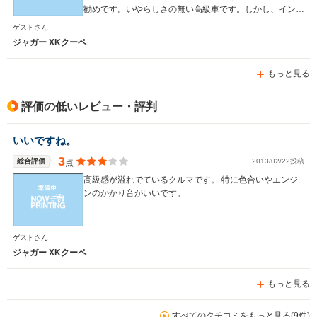
勧めです。いやらしさの無い高級車です。しかし、インテ
リアの天井布が弛む不具合だけは何とかしてほしいのが、
ゲストさん
唯一の不満です。
ジャガー XKクーペ
もっと見る
評価の低いレビュー・評判
いいですね。
3
総合評価
2013/02/22投稿
点
高級感が溢れでているクルマです。 特に色合いやエンジ
ンのかかり音がいいです。
ゲストさん
ジャガー XKクーペ
もっと見る
すべてのクチコミをもっと見る(9件)