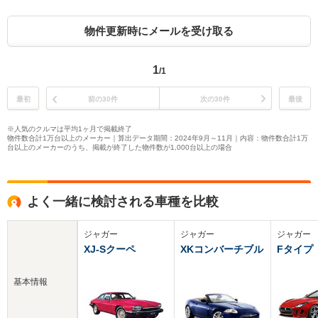
物件更新時にメールを受け取る
1
/1
最初
前の30件
次の30件
最後
※人気のクルマは平均1ヶ月で掲載終了
物件数合計1万台以上のメーカー｜算出データ期間：2024年9月～11月｜内容：物件数合計1万
台以上のメーカーのうち、掲載が終了した物件数が1,000台以上の場合
よく一緒に検討される車種を比較
ジャガー
ジャガー
ジャガー
XJ-Sクーペ
XKコンバーチブル
Fタイプ
基本情報