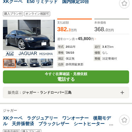
XKクーペ E50 リミテッド 国内限定10台
購入プラン付
オンライン相談可
支払総額
本体価格
382.
368.
3
0
万円
万円
45,800
通常ローン
月々
円
年式
2011
年
走行
3.8
万km
車検
'26/10
修復
なし
保証
保証無
整備
法定整備付
住所
静岡県駿東郡
今すぐ在庫確認・見積依頼
電話する
販売店：
ジャガー・ランドローバー三島
ジャガー
XKクーペ ラグジュアリー ワンオーナー 後期モデ
ル 天井張替済 ブラックレザー シートヒーター 純
正ナビ バックカメラ クルーズコントロール クリア
販売店保証
購入プラン付