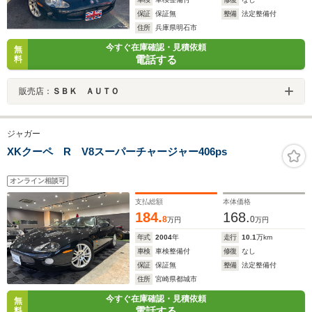
保証
保証無
整備
法定整備付
住所
兵庫県明石市
今すぐ在庫確認・見積依頼
無
電話する
料
販売店：
ＳＢＫ ＡＵＴＯ
ジャガー
XKクーペ R V8スーパーチャージャー406ps
オンライン相談可
支払総額
本体価格
184.
168.
8
0
万円
万円
年式
2004
年
走行
10.1
万km
車検
車検整備付
修復
なし
保証
保証無
整備
法定整備付
住所
宮崎県都城市
今すぐ在庫確認・見積依頼
無
電話する
料