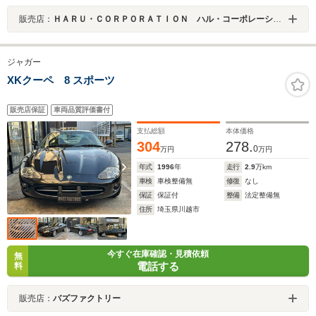
販売店：
ＨＡＲＵ・ＣＯＲＰＯＲＡＴＩＯＮ ハル・コーポレーション
ジャガー
XKクーペ 8 スポーツ
販売店保証
車両品質評価書付
支払総額
本体価格
304
278.
0
万円
万円
年式
1996
年
走行
2.9
万km
車検
車検整備無
修復
なし
保証
保証付
整備
法定整備無
住所
埼玉県川越市
今すぐ在庫確認・見積依頼
無
電話する
料
販売店：
バズファクトリー