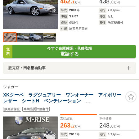
462.
438.
1
0
万円
万円
年式
2001
年
走行
2.0
万km
車検
'27/07
修復
なし
保証
保証付
整備
法定整備付
住所
埼玉県戸田市
今すぐ在庫確認・見積依頼
無
電話する
料
販売店：
田名部自動車
ジャガー
XKクーペ ラグジュアリー ワンオーナー アイボリー
レザー シートH ベンチレーション
Bowers/Wilkins パドルシフト 19AWキセノン Pセン
販売店保証
車両品質評価書付
サー
支払総額
本体価格
263.
248.
2
0
万円
万円
年式
2010
年
走行
3.7
万km