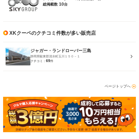
10
総掲載数
台
XKクーペのクチコミ件数が多い販売店
ジャガー・ランドローバー三島
静岡県駿東郡清水町玉川１５０－１
69
クチコミ：
件
ページトップへ