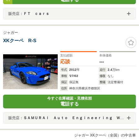
販売店：
ＦＴ ｃａｒｓ
ジャガー
XKクーペ R-S
支払総額
本体価格
応談
---
年式
2012
年
走行
2.4
万km
車検
'27/02
修復
なし
保証
保証無
整備
法定整備付
住所
神奈川県横浜市都筑区
今すぐ在庫確認・見積依頼
電話する
販売店：
ＳＡＭＵＲＡＩ Ａｕｔｏ Ｅｎｇｉｎｅｅｒｉｎｇ Ｗｏｒｋｓ
ジャガー XKクーペ（全国）の中古車