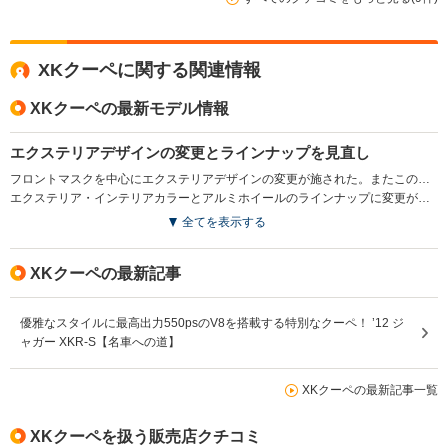
XKクーペに関する関連情報
XKクーペの最新モデル情報
エクステリアデザインの変更とラインナップを見直し
フロントマスクを中心にエクステリアデザインの変更が施された。またこの変更を機に、5LのV8エンジンを積むXKラグジュアリークーペと、同エンジンにスーパーチャージャーを加えたXKRクーペの2モデルのラインナップとなった。(2011.11)
エクステリア・インテリアカラーとアルミホイールのラインナップに変更が加えられた(2012.6）
全てを表示する
XKクーペの最新記事
優雅なスタイルに最高出力550psのV8を搭載する特別なクーペ！ ’12 ジ
ャガー XKR-S【名車への道】
XKクーペの最新記事一覧
XKクーペを扱う販売店クチコミ