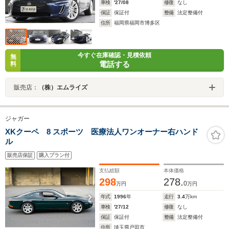
車検
'27/08
修復
なし
保証
保証付
整備
法定整備付
住所
福岡県福岡市博多区
今すぐ在庫確認・見積依頼
無
電話する
料
販売店：
（株）エムライズ
ジャガー
XKクーペ 8 スポーツ 医療法人ワンオーナー右ハンド
ル
販売店保証
購入プラン付
支払総額
本体価格
298
278.
0
万円
万円
年式
1996
年
走行
3.4
万km
車検
'27/12
修復
なし
保証
保証付
整備
法定整備付
住所
埼玉県戸田市