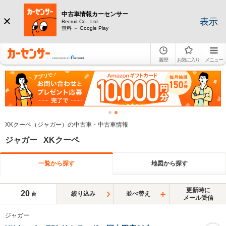
中古車情報カーセンサー
表示
Recruit Co., Ltd.
無料 － Google Play
履歴
お気に入り
メニュー
XKクーペ（ジャガー）の中古車・中古車情報
ジャガー XKクーペ
一覧から探す
地図から探す
更新時に
20
絞り込み
並べ替え
台
メール受信
ジャガー