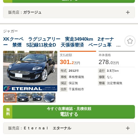
販売店：
ガラージュ
ジャガー
XKクーペ ラグジュアリー 実走34940km 2オーナ
ー 禁煙 S記録11枚全D 天張張替済 ベージュ革 シ
ートヒーター M付パワーシート 純正19インチAW B
支払総額
本体価格
カメ FRソナー パドル HID クルコン Dレコ ETC
301.
278.
2
0
万円
万円
年式
2012
年
走行
3.5
万km
車検
車検整備無
修復
なし
保証
保証無
整備
法定整備無
住所
千葉県柏市
今すぐ在庫確認・見積依頼
無
電話する
料
販売店：
Ｅｔｅｒｎａｌ エターナル