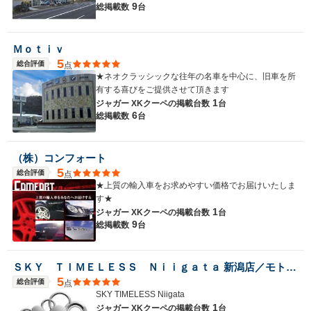
9
総掲載数
台
Ｍｏｔｉｖ
5
総合評価
点
★ネオクラッシックな往年の名車を中心に、旧車を所
有する喜びをご提供させて頂きます
1
ジャガー XKクーペの
掲載台数
台
6
総掲載数
台
（株）コンフォート
5
総合評価
点
★上質の輸入車をお求めやすい価格でお届けいたしま
す★
1
ジャガー XKクーペの
掲載台数
台
9
総掲載数
台
ＳＫＹ ＴＩＭＥＬＥＳＳ Ｎｉｉｇａｔａ 新潟店／モトーレンニイガタ（株）
5
総合評価
点
SKY TIMELESS Niigata
1
ジャガー XKクーペの
掲載台数
台