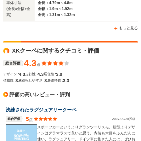
車体寸法
全長：4.79m～4.8m
(全長x全幅x全
全幅：1.9m～1.92m
高)
全高：1.31m～1.32m
ホイールベース
ホイールベース
ホイー
-m
-m
もっと見る
XKクーペに関するクチコミ・評価
WLTCモード
-
-
-
燃費
4.3
総合評価
点
4.3
4.3
3.9
デザイン :
走行性 :
居住性 :
3.6
3.9
3.3
積載性 :
運転しやすさ :
維持費 :
排気量
3980～5992cc
4196～4999cc
2994～49
評価の高いレビュー・評判
駆動方式
FR
FR
FR
洗練されたラグジュアリークーペ
5
総合評価
2007/09/20投稿
点
スポーツカーというよりグランツーリスモ。新型よりデザ
インはグラマラスで良いと思う。内装も木目をふんだんに
使い、ラグジュアリー。ドイツ車に飽きた人には、ぜひお