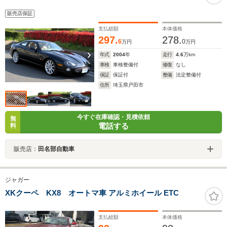
販売店保証
支払総額
本体価格
297.
278.
6
0
万円
万円
年式
2004
年
走行
4.6
万km
車検
車検整備付
修復
なし
保証
保証付
整備
法定整備付
住所
埼玉県戸田市
今すぐ在庫確認・見積依頼
無
電話する
料
販売店：
田名部自動車
ジャガー
XKクーペ KX8 オートマ車 アルミホイール ETC
支払総額
本体価格