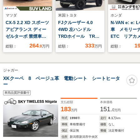
マツダ
米国トヨタ
ホンダ
CX-5 2.2 XD スポーツ
FJクルーザー 4.0
N-VAN e: e: 
アピアランス ディー
4WD 左ハンドル
車 メモリ
ゼルターボ 禁煙車
TRDホイール TRD
ETC リアカ
ターボ ディーゼル
マフラー 社外ヘッド
264
333
1
総額：
.9
万円
総額：
万円
総額：
10インチ純正ナビ
ライト テール カロ
全周囲カメラ スマー
ッツェリアフルセグナ
トブレーキサポート
ビ Bカメラ BT
ジャガー
レーダークルーズ 電
エアブラシペイント
動リアゲート レザー
XKクーペ 8 ベージュ革 電動シート シートヒータ
ー
シート 全席シートヒ
ーター ドラレコ コ
車両品質評価書付
ーナーセンサー
支払総額
本体価格
183
151.
0
万円
万円
年式
1998
年
走行
8.1
万km
車検
車検整備付
修復
なし
保証
保証無
整備
法定整備付
住所
新潟県新潟市中央区