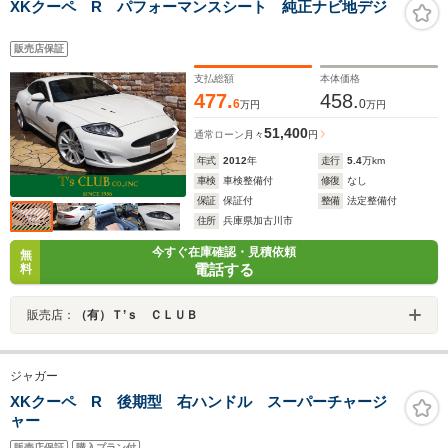
XKクーペ R パフォーマンスシート 純正ナビ地デジ
販売店保証
支払総額
本体価格
477.
458.
6
0
万円
万円
51,400
通常ローン
月々
円
年式
2012
年
走行
5.4
万km
車検
車検整備付
修復
なし
保証
保証付
整備
法定整備付
住所
兵庫県加古川市
今すぐ在庫確認・見積依頼
無
電話する
料
販売店：
（有）Ｔ’ｓ ＣＬＵＢ
ジャガー
XKクーペ R 後期型 右ハンドル スーパーチャージ
ャー
販売店保証
購入プラン付