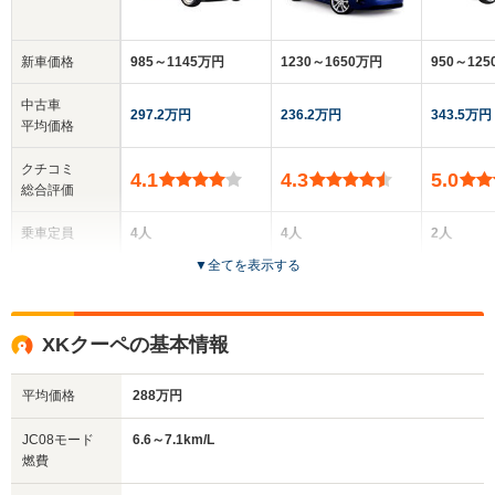
新車価格
985～1145万円
1230～1650万円
950～12
中古車
297.2万円
236.2万円
343.5万円
平均価格
クチコミ
4.1
4.3
5.0
総合評価
乗車定員
4人
4人
2人
▼
全てを表示する
ドア数
2ドア
2ドア
2ドア
全高
全高
全
XKクーペの基本情報
1.25m～1.27m
1.33m
1.
平均価格
288万円
全幅
全幅
全
JC08モード
6.6～7.1km/L
サイズ
1.8m～1.81m
1.9m～1.92m
1.
燃費
全長
全長
(全長x全幅x全高)
4.77m～4.82m
4.79m
4.