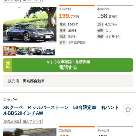
支払総額
本体価格
199.
168.
7
0
万円
万円
年式
2003
年
走行
6.3
万km
車検
'28/03
修復
なし
保証
保証付
整備
法定整備付
住所
埼玉県戸田市
今すぐ在庫確認・見積依頼
無
電話する
料
販売店：
田名部自動車
ジャガー
XKクーペ R シルバーストーン 50台限定車 右ハンド
ルBBS20インチAW
販売店保証
購入プラン付
支払総額
本体価格