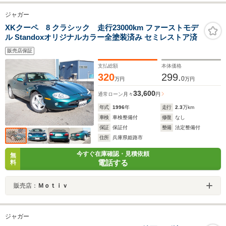
ジャガー
XKクーペ 8 クラシック 走行23000km ファーストモデ
ル Standoxオリジナルカラー全塗装済み セミレストア済
販売店保証
支払総額
本体価格
320
299.
0
万円
万円
33,600
通常ローン
月々
円
年式
1996
年
走行
2.3
万km
車検
車検整備付
修復
なし
保証
保証付
整備
法定整備付
住所
兵庫県姫路市
今すぐ在庫確認・見積依頼
無
電話する
料
販売店：
Ｍｏｔｉｖ
ジャガー