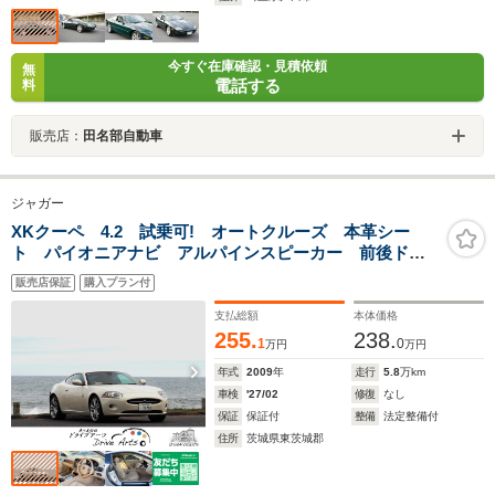
今すぐ在庫確認・見積依頼
無
電話する
料
販売店：
田名部自動車
ジャガー
XKクーペ 4.2 試乗可! オートクルーズ 本革シー
ト パイオニアナビ アルパインスピーカー 前後ドラ
レコ レーダー探知機 シートヒーター パークセンサ
販売店保証
購入プラン付
ー TV CD 電動シート オートエアコン オートライ
ト ETC 禁煙車
支払総額
本体価格
255.
238.
1
0
万円
万円
年式
2009
年
走行
5.8
万km
車検
'27/02
修復
なし
保証
保証付
整備
法定整備付
住所
茨城県東茨城郡