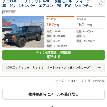
チェロキー リミテッド 4WD 前期モデル ディーラー
車 94y 1ナンバー エアコン PS PW シュウチュ
ウドアロック 純正ホイール&BFグッドリッチ M/Tタイ
販売店保証
ヤ付属
支払総額
本体価格
167
150.
0
万円
万円
年式
1994
年
走行
13.4
万km
車検
車検整備無
修復
なし
保証
保証付
整備
法定整備付
住所
石川県金沢市
今すぐ在庫確認・見積依頼
電話する
販売店：
Ａｕｔｏ Ｒｅｔｔ オートレット／（株）レタリーズ
ジープ チェロキー（石川県）の中古車
物件更新時にメールを受け取る