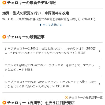
チェロキーの最新モデル情報
燃費・型式の変更を行い、車両価格を改定
WTLCモード燃費対応に伴う型式の変更と価格変更を反映した（2020.11）
全てを表示する
チェロキーの最新記事
ジープ チェロキーは100点！ だけど乗れない……そのワケは？【BBQ芸
人・たけだバーベキューのナイスなバーべカーを探せ！】第9話
モデル 市川紗椰が1999年式のジープ チェロキーを前にして、マニアッ
クなエピソードを語る
ジープ チェロキーのなめらかさにビックリ！ オフロードでも乗ってみた
いなぁ【サイサイあいにゃんのどらいVLOG】#002
チェロキーの最新記事一覧
チェロキー（石川県）を扱う注目販売店