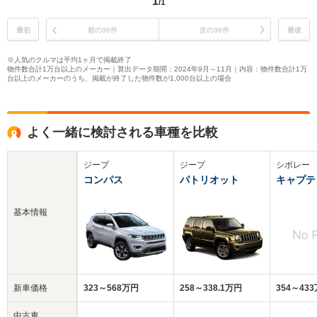
1
/1
最初
前の30件
次の30件
最後
※人気のクルマは平均1ヶ月で掲載終了
物件数合計1万台以上のメーカー｜算出データ期間：2024年9月～11月｜内容：物件数合計1万
台以上のメーカーのうち、掲載が終了した物件数が1,000台以上の場合
よく一緒に検討される車種を比較
ジープ
ジープ
シボレー
コンパス
パトリオット
キャプテ
基本情報
新車価格
323～568万円
258～338.1万円
354～43
中古車