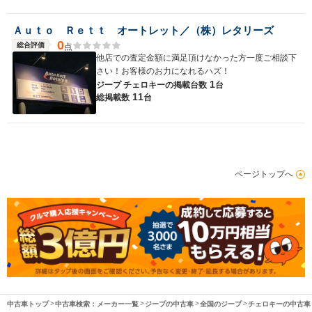
Ａｕｔｏ Ｒｅｔｔ オートレット／（株）レタリーズ
0
総合評価
点
他店での査定金額に満足頂けなかった方一度ご相談下
さい！お客様のお力になれるハズ！
1
ジープ チェロキーの
掲載台数
台
11
総掲載数
台
ページトップへ
中古車トップ
中古車検索：メーカー一覧
ジープの中古車
全国のジープ
チェロキーの中古車