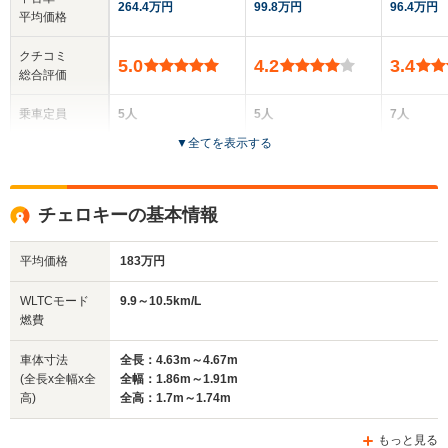
264.4万円
99.8万円
96.4万円
平均価格
クチコミ
5.0
4.2
3.4
総合評価
乗車定員
5人
5人
7人
▼
全てを表示する
ドア数
5ドア
5ドア
5ドア
全高
全高
全
チェロキーの基本情報
1.64m～1.67m
1.67m
1.
平均価格
183万円
全幅
全幅
全幅
WLTCモード
9.9～10.5km/L
サイズ
1.81m
1.81m
1.85m
燃費
全長
全長
(全長x全幅x全高)
4.4m～4.42m
4.42m～4.43m
4.
車体寸法
全長：4.63m～4.67m
(全長x全幅x全
全幅：1.86m～1.91m
高)
全高：1.7m～1.74m
ホイールベース
ホイールベース
ホイー
-m
-m
もっと見る