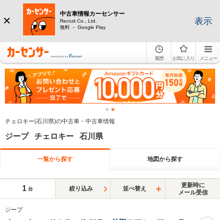
中古車情報カーセンサー
表示
Recruit Co., Ltd.
無料 － Google Play
履歴
お気に入り
メニュー
チェロキー(石川県)の中古車・中古車情報
ジープ チェロキー 石川県
一覧から探す
地図から探す
更新時に
1
絞り込み
並べ替え
台
メール受信
ジープ