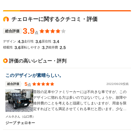
11.5～11.8km/L
└市街地:7.7～
チェロキーに関するクチコミ・評価
7.8km/L
WLTCモード
└郊外:11.9～
-
-
燃費
3.9
12.5km/L
総合評価
点
└高速道路:14.2～
4.3
3.6
3.4
デザイン :
走行性 :
居住性 :
14.6km/L
3.6
3.7
2.5
積載性 :
運転しやすさ :
維持費 :
排気量
2359cc
1998～2359cc
2382cc
評価の高いレビュー・評判
駆動方式
FF、4WD
4WD、FF
4WD
このデザインが素晴らしい。
5
総合評価
2022/06/29投稿
点
普段の足車やファミリーカーには不向きな車ですが、この
デザインに惚れる方は多いのではないでしょうか。故障や
維持費のことを考えると躊躇してしまいますが、用途を限
定すればとても満足させてくれる車だと思います。少なく
とも、買って損した！ということは無いと思いますよ。
メルネさん
（山口県）
ジープ チェロキー