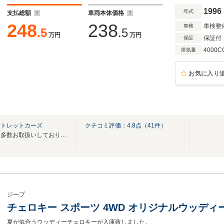
1996
年式
支払総額
車両本体価格
248
238
車検整
車検
.5
.5
万円
万円
保証付
保証
4000C
排気量
お気に入り
ウトレットカーズ
クチコミ評価：
4.8
点（
41
件）
１ナンバー登録のチェロキーを多数お取扱いしております★JEEP専門店★
ジープ
チェロキー スポーツ 4WD オリジナルウッデ
夏が似合うウッディーチェロキーが入庫致しました。