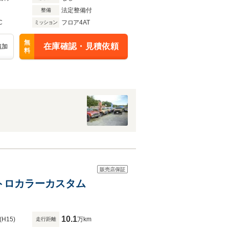
法定整備付
整備
C
フロア4AT
ミッション
無
在庫確認・見積依頼
追加
料
販売店保証
レトロカラーカスタム
10.1
(H15)
万km
走行距離