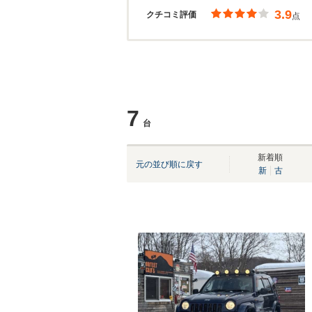
3.9
クチコミ評価
点
7
台
新着順
元の並び順に戻す
新
古