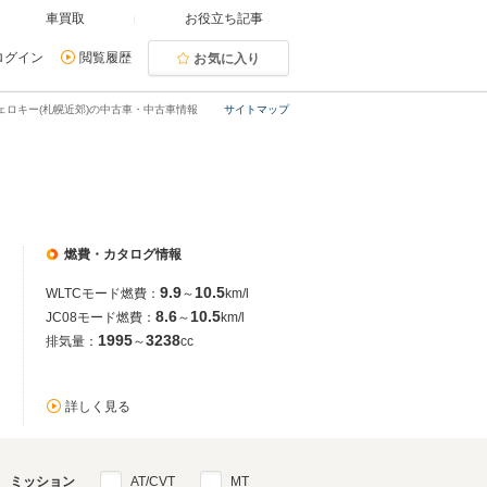
車買取
お役立ち記事
ログイン
閲覧履歴
お気に入り
ェロキー(札幌近郊)の中古車・中古車情報
サイトマップ
燃費・カタログ情報
9.9
10.5
WLTCモード燃費：
～
km/l
8.6
10.5
JC08モード燃費：
～
km/l
1995
3238
排気量：
～
cc
詳しく見る
ミッション
AT/CVT
MT