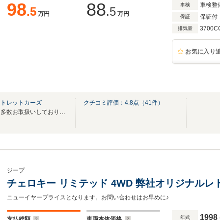
98
88
車検整
車検
.5
.5
万円
万円
保証付
保証
3700C
排気量
お気に入り
ウトレットカーズ
クチコミ評価：
4.8
点（
41
件）
１ナンバー登録のチェロキーを多数お取扱いしております★JEEP専門店★
ジープ
チェロキー リミテッド 4WD 弊社オリジナル
ニューイヤープライスとなります。お問い合わせはお早めに♪
1998
年式
支払総額
車両本体価格