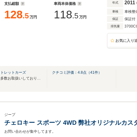
2011
年式
支払総額
車両本体価格
128
118
車検整
車検
.5
.5
万円
万円
保証付
保証
3700C
排気量
お気に入り
ウトレットカーズ
クチコミ評価：
4.8
点（
41
件）
１ナンバー登録のチェロキーを多数お取扱いしております★JEEP専門店★
ジープ
チェロキー スポーツ 4WD 弊社オリジナルカス
お問い合わせが集中してます。