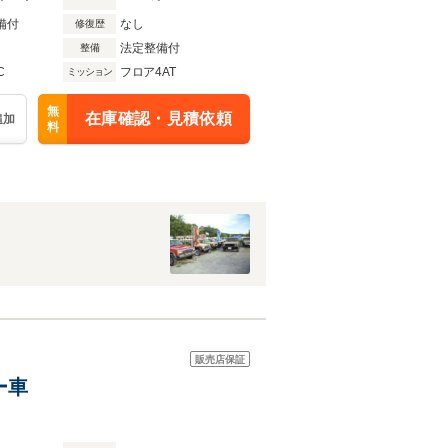
備付
なし
修復歴
法定整備付
整備
C
フロア4AT
ミッション
無
在庫確認・見積依頼
追加
料
販売店保証
ー車