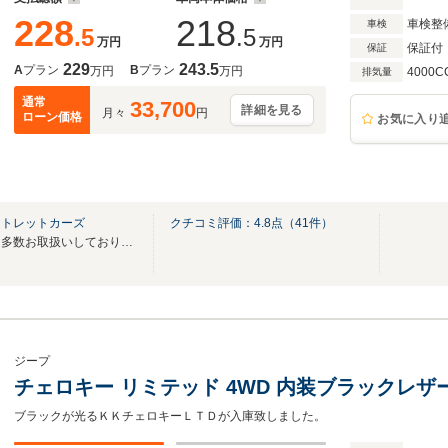
228
218
車検整
車検
.5
.5
万円
万円
保証付
保証
229
243.5
A
プラン
B
プラン
万円
万円
4000C
排気量
通常
33,700
詳細を見る
月々
円
ローン価格
お気に入り
ウトレットカーズ
クチコミ評価：
4.8
点（
41
件）
１ナンバー登録のチェロキーを多数お取扱いしております★JEEP専門店★
ジープ
チェロキー リミテッド 4WD 内装ブラックレザ
ブラックが光るＫＫチェロキーＬＴＤが入庫致しました。