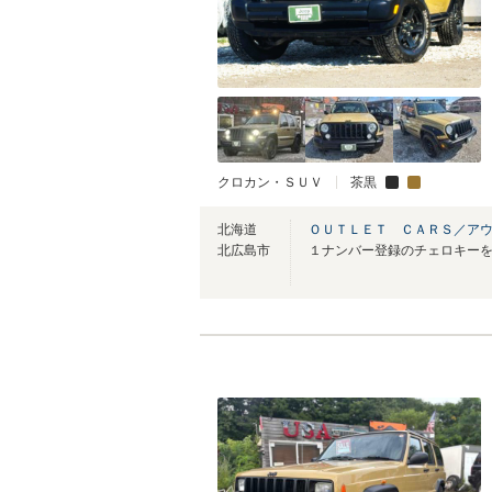
クロカン・ＳＵＶ
茶黒
北海道
ＯＵＴＬＥＴ ＣＡＲＳ／ア
北広島市