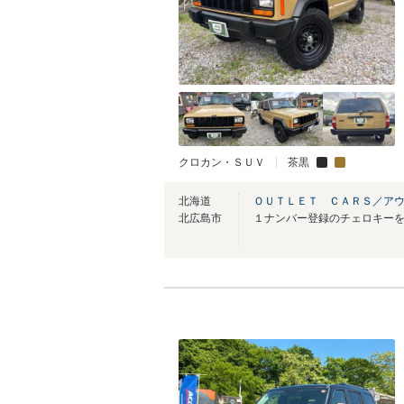
クロカン・ＳＵＶ
茶黒
北海道
ＯＵＴＬＥＴ ＣＡＲＳ／ア
北広島市