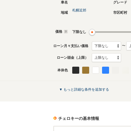
車名
グレード
札幌近郊
地域
市区町村
5代目
4代目
2014年5月～2022年3月
2008年6
生産モデル
生産モデ
価格
下限なし
チェロキーのカタログを見る
〜
ローン月々支払い価格
ローン頭金（上限）
本体色
▼ もっと詳細な条件を追加する
チェロキー
の基本情報