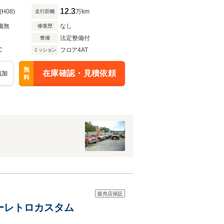
12.3
(H08)
万km
走行距離
備無
なし
修復歴
法定整備付
整備
C
フロア4AT
ミッション
無
在庫確認・見積依頼
追加
料
販売店保証
ィーレトロカスタム