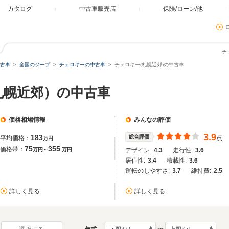
カタログ
中古車販売店
保険/ローン/他
チ
古車
全国のジープ
チェロキーの中古車
チェロキー(札幌近郊)の中古車
札幌近郊）の中古車
価格相場情報
みんなの評価
3.9
183
総合評価
平均価格：
点
万円
75
355
価格帯：
万円～
万円
デザイン:
4.3
走行性:
3.6
居住性:
3.4
積載性:
3.6
運転のしやすさ:
3.7
維持費:
2.5
詳しく見る
詳しく見る