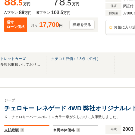
88
78
.5
.5
万円
万円
保証付
保証
89
103.5
A
プラン
B
プラン
万円
万円
3700C
排気量
通常
17,700
詳細を見る
月々
円
ローン価格
お気に入り
ウトレットカーズ
クチコミ評価：
4.8
点（
41
件）
１ナンバー登録のチェロキーを多数お取扱いしております★JEEP専門店★
ジープ
チェロキー レネゲード 4WD 弊社オリジナル
ＫＪチェロキーベースのレトロカラー車が久しぶりに入庫致しました。
2003
年式
支払総額
車両本体価格