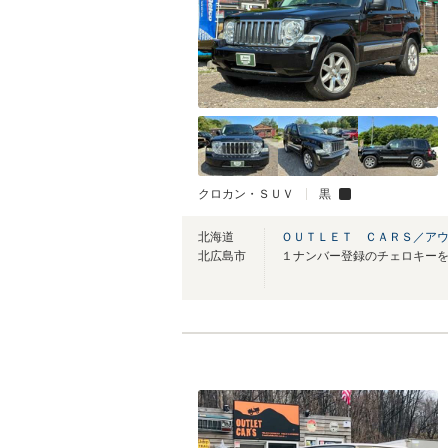
クロカン・ＳＵＶ
黒
北海道
ＯＵＴＬＥＴ ＣＡＲＳ／ア
北広島市