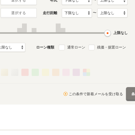
〜
年式
選択する
〜
走行距離
選択する
3代目
2代目
月～2014年3月
2001年10月～2008年5月
1990年1月～2001年9月
ル
生産モデル
生産モデル
上限なし
ローン種類
通常ローン
残価・据置ローン
この条件で新着メールを受け取る