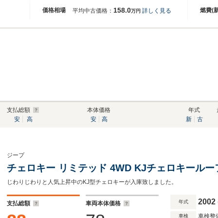
158.0
価格相場
燃費(
平均中古価格：
詳しく見る
万円
支払総額
本体価格
年式
安
高
安
高
新
古
ジープ
チェロキー リミテッド 4WD KJチェロキール
じわりじわりと人気上昇中のKJ型チェロキーが入庫致しました。
2002
年式
支払総額
車両本体価格
車検整
車検