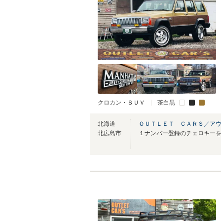
クロカン・ＳＵＶ
茶白黒
北海道
ＯＵＴＬＥＴ ＣＡＲＳ／ア
北広島市