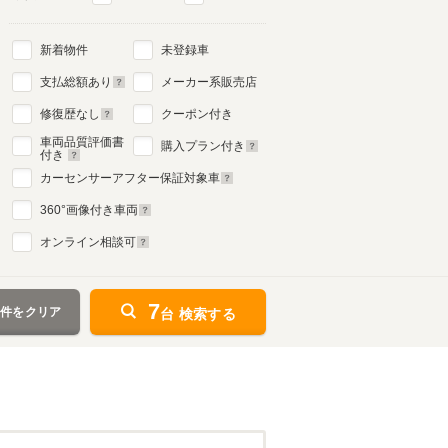
新着物件
未登録車
支払総額あり
メーカー系販売店
修復歴なし
クーポン付き
車両品質評価書
購入プラン付き
付き
カーセンサーアフター保証対象車
360
°画像付き車両
オンライン相談可
7
条件をクリア
台 検索する