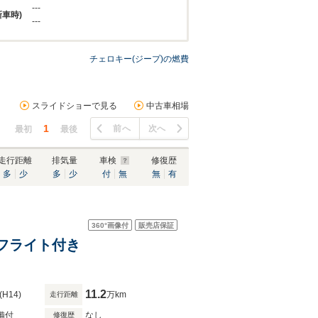
---
新車時)
---
チェロキー(ジープ)の燃費
スライドショーで見る
中古車相場
1
前へ
次へ
最初
最後
走行距離
排気量
車検
修復歴
多
少
多
少
付
無
無
有
360°
画像付
販売店保証
ーフライト付き
11.2
(H14)
万km
走行距離
備付
なし
修復歴