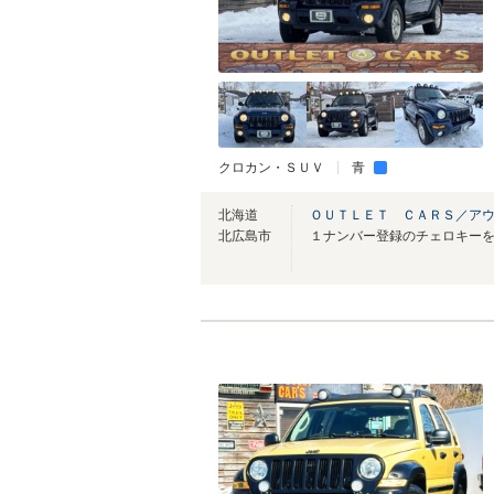
クロカン・ＳＵＶ
青
北海道
ＯＵＴＬＥＴ ＣＡＲＳ／ア
北広島市