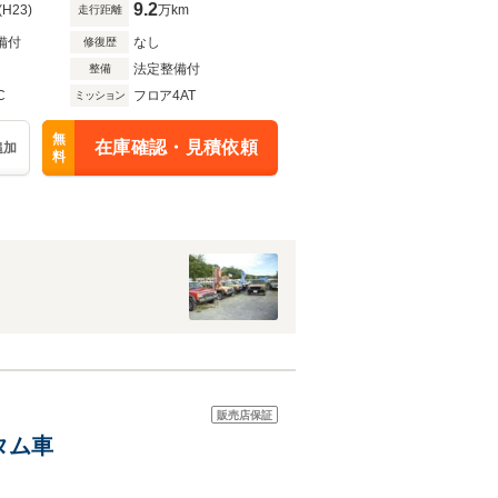
9.2
(H23)
万km
走行距離
備付
なし
修復歴
法定整備付
整備
C
フロア4AT
ミッション
無
在庫確認・見積依頼
追加
料
販売店保証
タム車