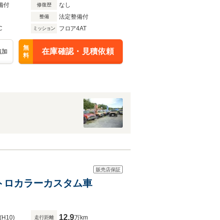
備付
なし
修復歴
法定整備付
整備
C
フロア4AT
ミッション
無
在庫確認・見積依頼
追加
料
販売店保証
レトロカラーカスタム車
12.9
(H10)
万km
走行距離